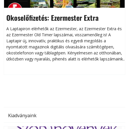
Okoselőfizetés: Ezermester Extra
A Laptapiron elérhetők az Ezermester, az Ezermester Extra és
az Ezermester Old Timer lapszámai, visszamenőleg is! A
Laptapir új, innovatív, praktikus és egyedi megoldás a
L
nyomtatott magazinok digitális olvasására számítógépen,
okostelefonon vagy táblagépen. Kényelmesen az otthonában,
útközben vagy nyaralás, pihenés alatt is elérhetők lapszámaink.
ú
Bárhol, bármikor, akár külföldön élve vagy dolgozva is
B
olvashatók az Ezermester lapszámai. A Laptapir kényelmes
megoldás, mert: – t
Kiadványaink