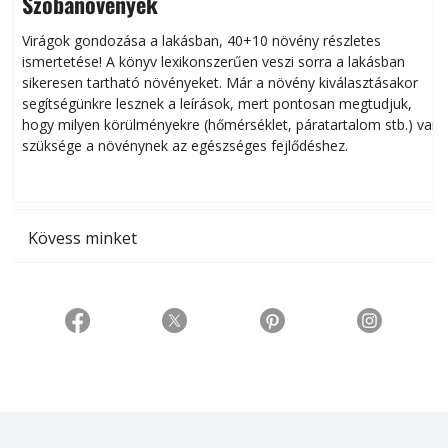
Szobanövények
Virágok gondozása a lakásban, 40+10 növény részletes
ismertetése! A könyv lexikonszerűen veszi sorra a lakásban
s
sikeresen tart­ha­tó növényeket. Már a növény kiválasztásakor
h
segítségünkre lesznek a leírások, mert pontosan megtudjuk,
k
hogy milyen körülményekre (hőmérséklet, páratartalom stb.) van
szüksége a növénynek az egészséges fejlődéshez.
t
Kövess minket