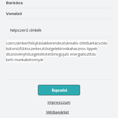
Barkács
Vonalzó
Népszerű címkék
szerszám
kert
felújítás
lakberendezés
kreatív ötlet
barkácsolás
bútor
víz
fűtés
szerkesztőség
elektronika
hasznos tippek
dísznövény
hőszigetelés
tető
megújuló energia
tisztítás
kerti munka
beton
nyár
Kapcsolat
Impresszum
Médiaajánlat