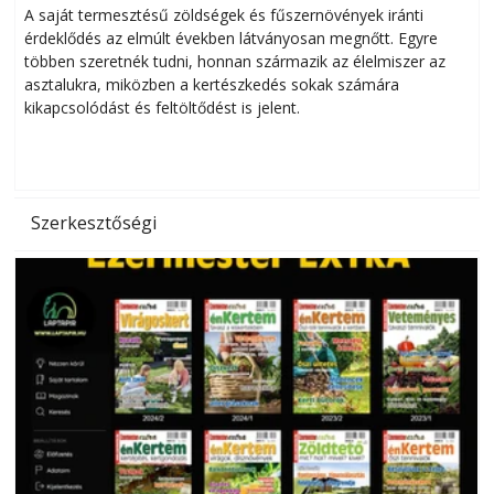
Helytakarékos kertészkedés
A saját termesztésű zöldségek és fűszernövények iránti
érdeklődés az elmúlt években látványosan megnőtt. Egyre
többen szeretnék tudni, honnan származik az élelmiszer az
l
asztalukra, miközben a kertészkedés sokak számára
kikapcsolódást és feltöltődést is jelent.
é
d
Szerkesztőségi