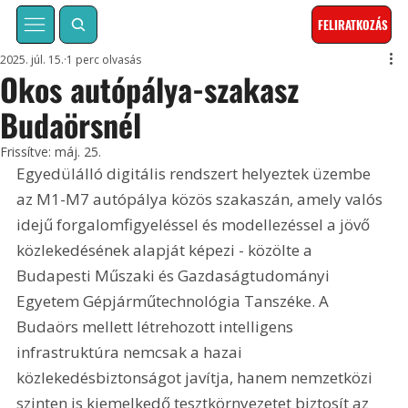
FELIRATKOZÁS
2025. júl. 15.
1 perc olvasás
Okos autópálya-szakasz
Budaörsnél
Frissítve:
máj. 25.
Egyedülálló digitális rendszert helyeztek üzembe 
az M1-M7 autópálya közös szakaszán, amely valós 
idejű forgalomfigyeléssel és modellezéssel a jövő 
közlekedésének alapját képezi - közölte a 
Budapesti Műszaki és Gazdaságtudományi 
Egyetem Gépjárműtechnológia Tanszéke. A 
Budaörs mellett létrehozott intelligens 
infrastruktúra nemcsak a hazai 
közlekedésbiztonságot javítja, hanem nemzetközi 
szinten is kiemelkedő tesztkörnyezetet biztosít az 