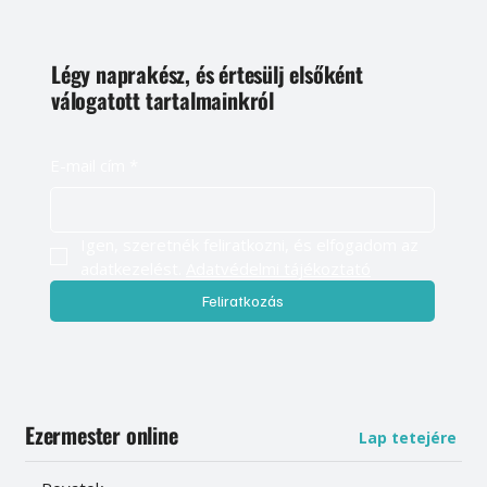
Légy naprakész, és értesülj elsőként
válogatott tartalmainkról
E-mail cím
*
Igen, szeretnék feliratkozni, és elfogadom az 
adatkezelést. 
Adatvédelmi tájékoztató
Feliratkozás
Ezermester online
Lap tetejére