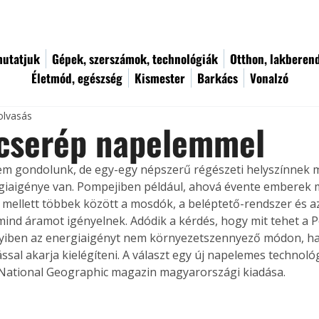
utatjuk
Gépek, szerszámok, technológiák
Otthon, lakberen
Életmód, egészség
Kismester
Barkács
Vonalzó
olvasás
 cserép napelemmel
em gondolunk, de egy-egy népszerű régészeti helyszínnek 
iaigénye van. Pompejiben például, ahová évente emberek mi
ás mellett többek között a mosdók, a beléptető-rendszer és az
mind áramot igényelnek. Adódik a kérdés, hogy mit tehet a 
yiben az energiaigényt nem környezetszennyező módon, ha
ssal akarja kielégíteni. A választ egy új napelemes technoló
National Geographic magazin magyarországi kiadása.