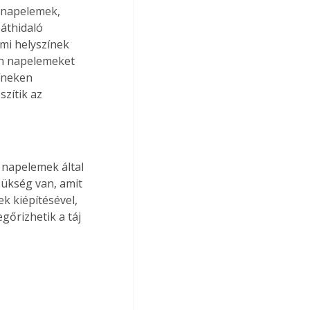
 napelemek, 
áthidaló 
mi helyszínek 
an napelemeket 
íneken 
zítik az 
 napelemek által 
zükség van, amit 
k kiépítésével, 
gőrizhetik a táj 