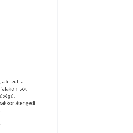
 a követ, a 
falakon, sőt 
rűségű, 
nakkor átengedi 
 
.