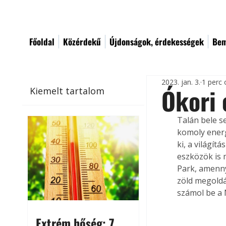
Főoldal
Közérdekű
Újdonságok, érdekességek
Bem
2023. jan. 3.
1 perc 
Ókori
Kiemelt tartalom
Talán bele s
komoly energ
ki, a világít
eszközök is 
Park, amenn
zöld megoldá
számol be a 
Extrém hőség: 7