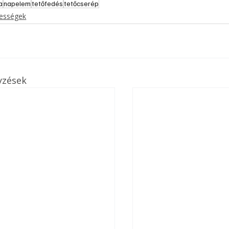
a
napelem
tetőfedés
tetőcserép
kességek
yzések