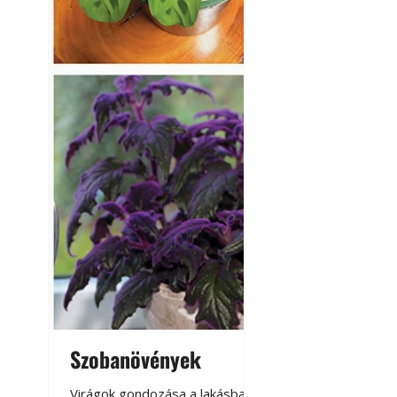
Szobanövények
Virágoskert: k
teraszon, laká
Virágok gondozása a lakásban,