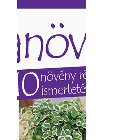
Ezermester lapszámai. A
Ezermester lapszámai
Laptapir kényelmes megoldás,
Laptapir kényelmes 
mert: – t
mert: – t
Yamaha koncepci