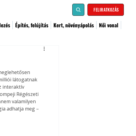
FELIRATKOZÁS
dezés
Építés, felújítás
Kert, növényápolás
Női vonal
meglehetősen 
lliói látogatnak 
 interaktív 
Pompeji Régészeti 
nem valamilyen 
gia adhatja meg – 