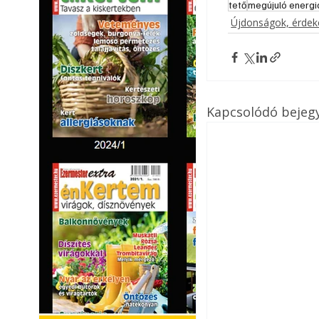
tető
megújuló energi
Újdonságok, érde
Kapcsolódó bejeg