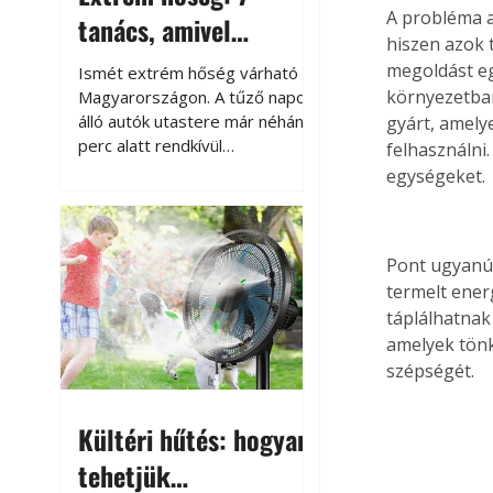
A probléma 
tanács, amivel
hiszen azok 
megóvhatjuk
megoldást eg
Ismét extrém hőség várható
autónkat a nyári
környezetbar
Magyarországon. A tűző napon
álló autók utastere már néhány
gyárt, amely
károktól
perc alatt rendkívül
felhasználni
felmelegszik, és rövid időn belül
egységeket.
akár a 60-70 °C-ot is
megközelítheti. Ez nemcsak a
beszállást teszi kellemetlenné,
Pont ugyanúg
hanem az autó állapotára és a
benne hagyott tárgyakra is
termelt ener
káros hatással lehet. Néhány
táplálhatnak
egyszerű óvintézkedéssel
amelyek tönk
azonban jelentősen
szépségét.
csökkenthetjük a hőség káros
hatásait.
Kültéri hűtés: hogyan
tehetjük