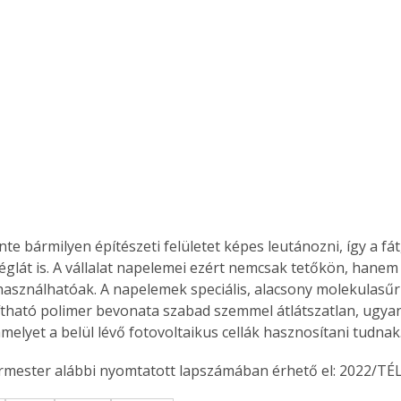
te bármilyen építészeti felületet képes leutánozni, így a fát,
églát is. A vállalat napelemei ezért nemcsak tetőkön, hanem 
elhasználhatóak. A napelemek speciális, alacsony molekulasű
tható polimer bevonata szabad szemmel átlátszatlan, ugya
melyet a belül lévő fotovoltaikus cellák hasznosítani tudnak.
ermester alábbi nyomtatott lapszámában érhető el: 2022/TÉL