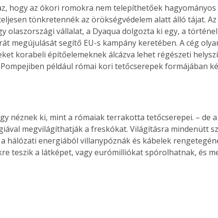
az, hogy az ókori romokra nem telepíthetőek hagyományos
teljesen tönkretennék az örökségvédelem alatt álló tájat. Az 
y olaszországi vállalat, a Dyaqua dolgozta ki egy, a történel
át megújulását segítő EU-s kampány keretében. A cég oly
eket korabeli építőelemeknek álcázva lehet régészeti helysz
. Pompejiben például római kori tetőcserepek formájában kés
y néznek ki, mint a rómaiak terrakotta tetőcserepei. – de a
giával megvilágíthatják a freskókat. Világításra mindenütt s
 a hálózati energiából villanypóznák és kábelek rengetegéne
re teszik a látképet, vagy eurómilliókat spórolhatnak, és me