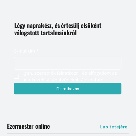
Légy naprakész, és értesülj elsőként
válogatott tartalmainkról
E-mail cím
*
Igen, szeretnék feliratkozni, és elfogadom az 
adatkezelést. 
Adatvédelmi tájékoztató
Feliratkozás
Ezermester online
Lap tetejére