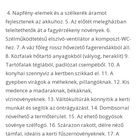
 4. Napfény-elemek és a szélkerék áramot 
fejlesztenek az akkuhoz. 5. Az előtét melegházban 
teleltethetők át a fagyérzékeny növények. 6. 
Szélműködtetésű elszívó-ventilátor a komposzt-WC-
hez. 7. A váz főleg rossz hővezető fagerendákból áll. 
8. Közfalak hőtartó anyagokból (vályog, heraklit) 9. 
Tartófalak téglából, padlózat csempéből. 10. A 
konyhai szennyvíz a kertben szikkad el. 11. A 
gyepben virágok a méheknek, pillangóknak. 12. Kis 
medence a madaraknak, békáknak, 
vízinövényeknek. 13. Váltókultúrák könnyítik a kerti 
munkát és segítik az öntrágyázást. 14. Dombsorral 
növelhető a termőterület. 15. Az ehető bogyósok 
sövénye szélfogó. 16. Szárazon rakott, délre néző 
támfal, ideális a kerti fűszernövényeknek. 17. A 