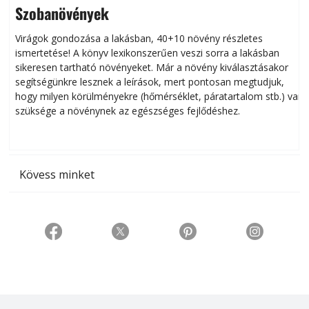
Szobanövények
Virágok gondozása a lakásban, 40+10 növény részletes
ismertetése! A könyv lexikonszerűen veszi sorra a lakásban
s
sikeresen tart­ha­tó növényeket. Már a növény kiválasztásakor
h
segítségünkre lesznek a leírások, mert pontosan megtudjuk,
k
hogy milyen körülményekre (hőmérséklet, páratartalom stb.) van
szüksége a növénynek az egészséges fejlődéshez.
t
Kövess minket