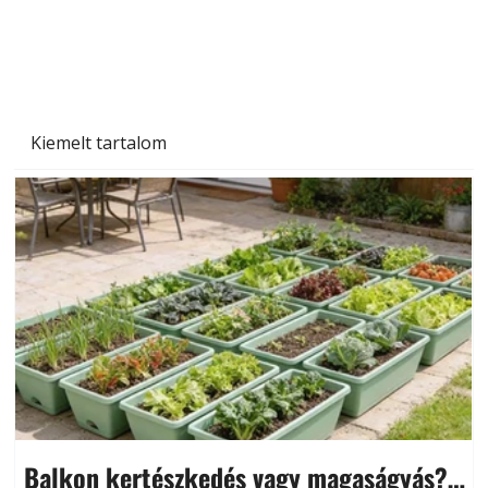
Szárazság a kertben – az aszály hatása a
növényekre és a védekezés lehetőségei
Kiemelt tartalom
Balkon kertészkedés vagy magaságyás?