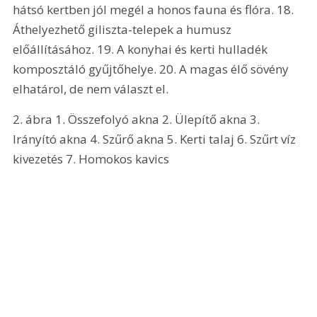
hátsó kertben jól megél a honos fauna és flóra. 18. 
Áthelyezhető giliszta-telepek a humusz 
előállításához. 19. A konyhai és kerti hulladék 
komposztáló gyűjtőhelye. 20. A magas élő sövény 
elhatárol, de nem választ el.  
2. ábra 1. Összefolyó akna 2. Ülepítő akna 3. 
Irányító akna 4. Szűrő akna 5. Kerti talaj 6. Szűrt víz 
kivezetés 7. Homokos kavics