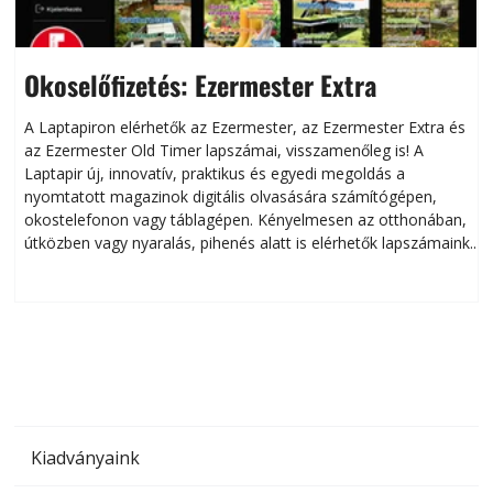
Okoselőfizetés: Ezermester Extra
A Laptapiron elérhetők az Ezermester, az Ezermester Extra és
az Ezermester Old Timer lapszámai, visszamenőleg is! A
Laptapir új, innovatív, praktikus és egyedi megoldás a
L
nyomtatott magazinok digitális olvasására számítógépen,
okostelefonon vagy táblagépen. Kényelmesen az otthonában,
útközben vagy nyaralás, pihenés alatt is elérhetők lapszámaink.
ú
Bárhol, bármikor, akár külföldön élve vagy dolgozva is
B
olvashatók az Ezermester lapszámai. A Laptapir kényelmes
megoldás, mert: – t
Kiadványaink