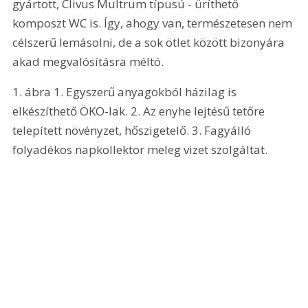
gyártott, Clivus Multrum típusú - üríthető 
komposzt WC is. Így, ahogy van, természetesen nem 
célszerű lemásolni, de a sok ötlet között bizonyára 
akad megvalósításra méltó.
1. ábra 1. Egyszerű anyagokból házilag is 
elkészíthető ÖKO-lak. 2. Az enyhe lejtésű tetőre 
telepített növényzet, hőszigetelő. 3. Fagyálló 
folyadékos napkollektor meleg vizet szolgáltat.