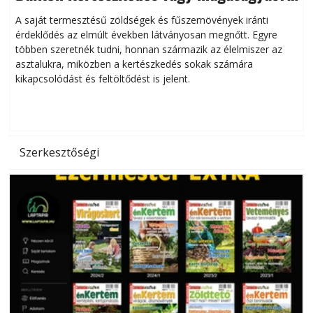
Helytakarékos kertészkedés
A saját termesztésű zöldségek és fűszernövények iránti
érdeklődés az elmúlt években látványosan megnőtt. Egyre
többen szeretnék tudni, honnan származik az élelmiszer az
l
asztalukra, miközben a kertészkedés sokak számára
kikapcsolódást és feltöltődést is jelent.
é
d
Szerkesztőségi