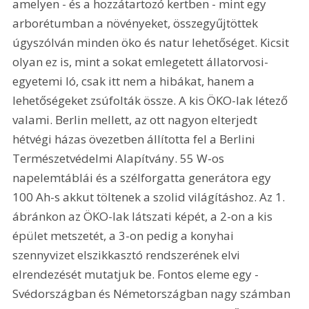
amelyen - és a hozzátartozó kertben - mint egy 
arborétumban a növényeket, összegyűjtöttek 
úgyszólván minden öko és natur lehetőséget. Kicsit 
olyan ez is, mint a sokat emlegetett állatorvosi-
egyetemi ló, csak itt nem a hibákat, hanem a 
lehetőségeket zsúfolták össze. A kis ÖKO-lak létező 
valami. Berlin mellett, az ott nagyon elterjedt 
hétvégi házas övezetben állította fel a Berlini 
Természetvédelmi Alapítvány. 55 W-os 
napelemtáblái és a szélforgatta generátora egy 
100 Ah-s akkut töltenek a szolid világításhoz. Az 1. 
ábránkon az ÖKO-lak látszati képét, a 2-on a kis 
épület metszetét, a 3-on pedig a konyhai 
szennyvizet elszikkasztó rendszerének elvi 
elrendezését mutatjuk be. Fontos eleme egy - 
Svédországban és Németországban nagy számban 