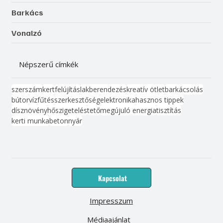
Barkács
Vonalzó
Népszerű címkék
szerszám
kert
felújítás
lakberendezés
kreatív ötlet
barkácsolás
bútor
víz
fűtés
szerkesztőség
elektronika
hasznos tippek
dísznövény
hőszigetelés
tető
megújuló energia
tisztítás
kerti munka
beton
nyár
Kapcsolat
Impresszum
Médiaajánlat