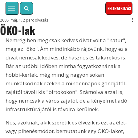
FELIRATKOZÁS
2008. máj. 1.
2 perc olvasás
ÖKO-lak
Nemrégiben még csak kedves divat volt a "natur", 
meg az "öko". Ám mindinkább rájövünk, hogy ez a 
divat nemcsak kedves, de hasznos és takarékos is. 
Bár az utóbbi időben mintha fogyatkoznának a 
hobbi-kertek, még mindig nagyon sokan 
munkálkodnak ezeken a mindennapok gondjától-
zajától távoli kis "birtokokon". Számolva azzal is, 
hogy nemcsak a város zajától, de a kényelmet adó 
infrastruktúrájától is távolra kerülnek.
Nos, azoknak, akik szeretik és élvezik is ezt az élet- 
vagy pihenésmódot, bemutatunk egy ÖKO-lakot, 