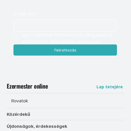
E-mail cím
*
Igen, szeretnék feliratkozni, és elfogadom az 
adatkezelést. 
Adatvédelmi tájékoztató
Feliratkozás
Ezermester online
Lap tetejére
Rovatok
Közérdekű
Újdonságok, érdekességek