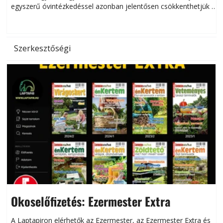
egyszerű óvintézkedéssel azonban jelentősen csökkenthetjük a
hőség káros hatásait.
l
Szerkesztőségi
Okoselőfizetés: Ezermester Extra
A Laptapiron elérhetők az Ezermester, az Ezermester Extra és