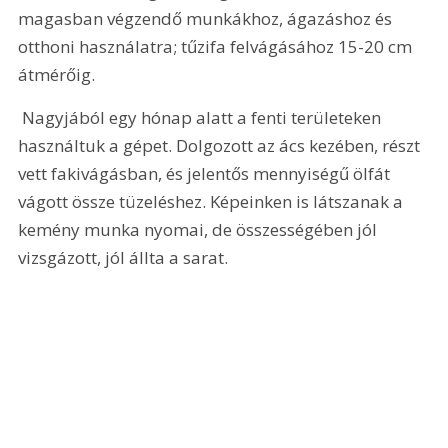
magasban végzendő munkákhoz, ágazáshoz és 
otthoni használatra; tűzifa felvágásához 15-20 cm 
átmérőig.
 Nagyjából egy hónap alatt a fenti területeken 
használtuk a gépet. Dolgozott az ács kezében, részt 
vett fakivágásban, és jelentős mennyiségű ölfát 
vágott össze tüzeléshez. Képeinken is látszanak a 
kemény munka nyomai, de összességében jól 
vizsgázott, jól állta a sarat.