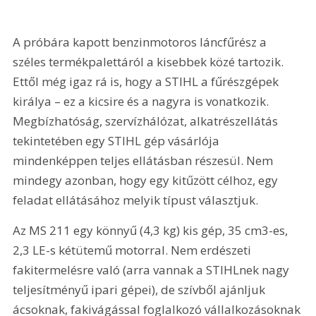
A próbára kapott benzinmotoros láncfűrész a 
széles termékpalettáról a kisebbek közé tartozik. 
Ettől még igaz rá is, hogy a STIHL a fűrészgépek 
királya – ez a kicsire és a nagyra is vonatkozik. 
Megbízhatóság, szervízhálózat, alkatrészellátás 
tekintetében egy STIHL gép vásárlója 
mindenképpen teljes ellátásban részesül. Nem 
mindegy azonban, hogy egy kitűzött célhoz, egy 
feladat ellátásához melyik típust választjuk.
Az MS 211 egy könnyű (4,3 kg) kis gép, 35 cm3-es, 
2,3 LE-s kétütemű motorral. Nem erdészeti 
fakitermelésre való (arra vannak a STIHLnek nagy 
teljesítményű ipari gépei), de szívből ajánljuk 
ácsoknak, fakivágással foglalkozó vállalkozásoknak 