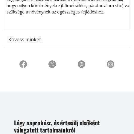
hogy milyen körülményekre (hőmérséklet, páratartalom stb.) van
szüksége a növénynek az egészséges fejlődéshez.
t
Kövess minket
Légy naprakész, és értesülj elsőként
válogatott tartalmainkról