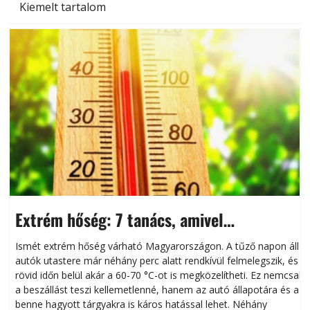
Kiemelt tartalom
Extrém hőség: 7 tanács, amivel
megóvhatjuk autónkat a nyári károktól
Ismét extrém hőség várható Magyarországon. A tűző napon álló
autók utastere már néhány perc alatt rendkívül felmelegszik, és
rövid időn belül akár a 60-70 °C-ot is megközelítheti. Ez nemcsak
n
a beszállást teszi kellemetlenné, hanem az autó állapotára és a
benne hagyott tárgyakra is káros hatással lehet. Néhány