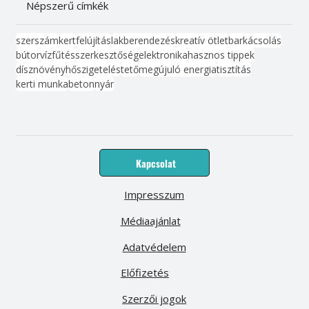
Népszerű címkék
szerszám
kert
felújítás
lakberendezés
kreatív ötlet
barkácsolás
bútor
víz
fűtés
szerkesztőség
elektronika
hasznos tippek
dísznövény
hőszigetelés
tető
megújuló energia
tisztítás
kerti munka
beton
nyár
Kapcsolat
Impresszum
Médiaajánlat
Adatvédelem
Előfizetés
Szerzői jogok