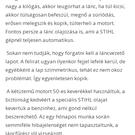
nagy a kilógás, akkor leugorhat a lánc, ha túl kicsi, 
akkor túlságosan befeszül, megnő a súrlódás, 
erősen melegszik és kopik, túlterheli a motort. 
Fontos persze a lánc olajozása is, ami a STIHL 
gépnél teljesen automatikus.
 Sokan nem tudják, hogy forgatni kell a láncvezető 
lapot. A felirat ugyan ilyenkor fejjel lefelé kerül, de 
egyébként a lap szimmetrikus, tehát ez nem okoz 
problémát. Így egyenletesen kopik. 
 A kétütemű motort 50-es keverékkel használtuk, a 
biztonság kedvéért a speciális STIHL olajat 
kevertük a benzinhez, ami gond nélkül 
beszerezhető. Az egy hónapos munka során 
semmiféle hibajelenséget nem tapasztaltunk, a 
láncfűrész jól vizsgázott.