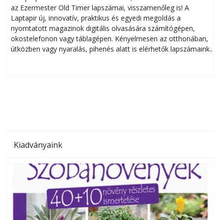
az Ezermester Old Timer lapszámai, visszamenőleg is! A
Laptapir új, innovatív, praktikus és egyedi megoldás a
L
nyomtatott magazinok digitális olvasására számítógépen,
okostelefonon vagy táblagépen. Kényelmesen az otthonában,
útközben vagy nyaralás, pihenés alatt is elérhetők lapszámaink.
ú
Bárhol, bármikor, akár külföldön élve vagy dolgozva is
B
olvashatók az Ezermester lapszámai. A Laptapir kényelmes
megoldás, mert: – t
Kiadványaink