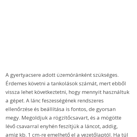
A gyertyacsere adott üzemóránként szükséges. 
Érdemes követni a tankolások számát, mert ebből 
vissza lehet következtetni, hogy mennyit használtuk 
a gépet. A lánc feszességének rendszeres 
ellenőrzése és beállítása is fontos, de gyorsan 
megy. Megoldjuk a rögzítőcsavart, és a mögötte 
lévő csavarral enyhén feszítjük a láncot, addig, 
amíg kb. 1 cm-re emelhető el a vezetőlaptól. Ha túl 