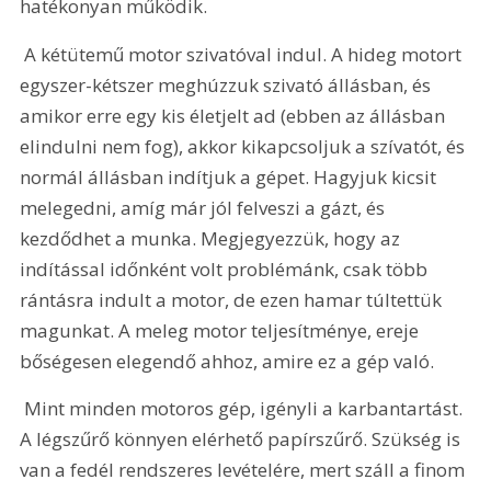
hatékonyan működik.
 A kétütemű motor szivatóval indul. A hideg motort 
egyszer-kétszer meghúzzuk szivató állásban, és 
amikor erre egy kis életjelt ad (ebben az állásban 
elindulni nem fog), akkor kikapcsoljuk a szívatót, és 
normál állásban indítjuk a gépet. Hagyjuk kicsit 
melegedni, amíg már jól felveszi a gázt, és 
kezdődhet a munka. Megjegyezzük, hogy az 
indítással időnként volt problémánk, csak több 
rántásra indult a motor, de ezen hamar túltettük 
magunkat. A meleg motor teljesítménye, ereje 
bőségesen elegendő ahhoz, amire ez a gép való. 
 Mint minden motoros gép, igényli a karbantartást. 
A légszűrő könnyen elérhető papírszűrő. Szükség is 
van a fedél rendszeres levételére, mert száll a finom 