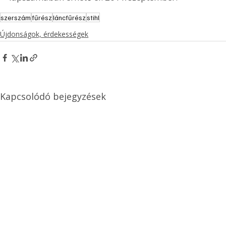
szerszám
fűrész
láncfűrész
stihl
Újdonságok, érdekességek
Kapcsolódó bejegyzések