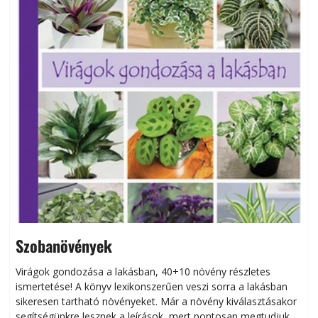
Szobanövények
Virágok gondozása a lakásban, 40+10 növény részletes
ismertetése! A könyv lexikonszerűen veszi sorra a lakásban
s
sikeresen tart­ha­tó növényeket. Már a növény kiválasztásakor
h
segítségünkre lesznek a leírások, mert pontosan megtudjuk,
k