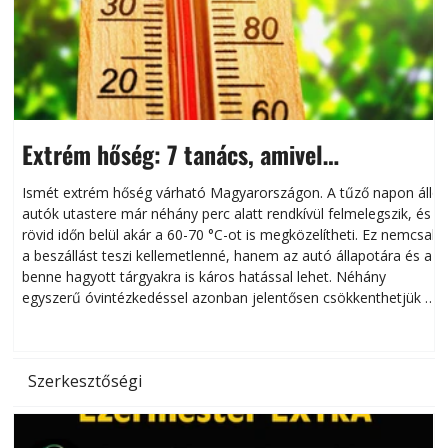
Extrém hőség: 7 tanács, amivel
megóvhatjuk autónkat a nyári károktól
Ismét extrém hőség várható Magyarországon. A tűző napon álló
autók utastere már néhány perc alatt rendkívül felmelegszik, és
rövid időn belül akár a 60-70 °C-ot is megközelítheti. Ez nemcsak
n
a beszállást teszi kellemetlenné, hanem az autó állapotára és a
benne hagyott tárgyakra is káros hatással lehet. Néhány
egyszerű óvintézkedéssel azonban jelentősen csökkenthetjük a
hőség káros hatásait.
l
Szerkesztőségi