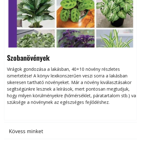
Szobanövények
Virágok gondozása a lakásban, 40+10 növény részletes
ismertetése! A könyv lexikonszerűen veszi sorra a lakásban
s
sikeresen tart­ha­tó növényeket. Már a növény kiválasztásakor
h
segítségünkre lesznek a leírások, mert pontosan megtudjuk,
k
hogy milyen körülményekre (hőmérséklet, páratartalom stb.) van
szüksége a növénynek az egészséges fejlődéshez.
t
Kövess minket