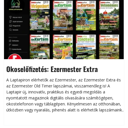
Okoselőfizetés: Ezermester Extra
A Laptapiron elérhetők az Ezermester, az Ezermester Extra és
az Ezermester Old Timer lapszámai, visszamenőleg is! A
Laptapir új, innovatív, praktikus és egyedi megoldás a
L
nyomtatott magazinok digitális olvasására számítógépen,
okostelefonon vagy táblagépen. Kényelmesen az otthonában,
útközben vagy nyaralás, pihenés alatt is elérhetők lapszámaink.
ú
Bárhol, bármikor, akár külföldön élve vagy dolgozva is
B
olvashatók az Ezermester lapszámai. A Laptapir kényelmes
megoldás, mert: – t