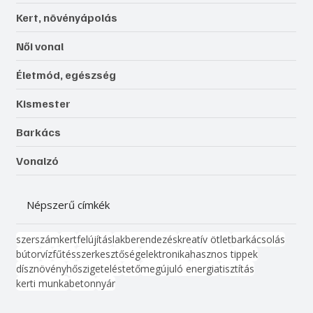
Kert, növényápolás
Női vonal
Életmód, egészség
Kismester
Barkács
Vonalzó
Népszerű címkék
szerszám
kert
felújítás
lakberendezés
kreatív ötlet
barkácsolás
bútor
víz
fűtés
szerkesztőség
elektronika
hasznos tippek
dísznövény
hőszigetelés
tető
megújuló energia
tisztítás
kerti munka
beton
nyár