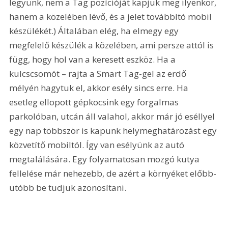
legyünk, nem a Tag pozícióját kapjuk meg ilyenkor, 
hanem a közelében lévő, és a jelet továbbító mobil 
készülékét.) Általában elég, ha elmegy egy 
megfelelő készülék a közelében, ami persze attól is 
függ, hogy hol van a keresett eszköz. Ha a 
kulcscsomót – rajta a Smart Tag-gel az erdő 
mélyén hagytuk el, akkor esély sincs erre. Ha 
esetleg ellopott gépkocsink egy forgalmas 
parkolóban, utcán áll valahol, akkor már jó eséllyel 
egy nap többször is kapunk helymeghatározást egy 
közvetítő mobiltól. Így van esélyünk az autó 
megtalálására. Egy folyamatosan mozgó kutya 
fellelése már nehezebb, de azért a környéket előbb-
utóbb be tudjuk azonosítani.