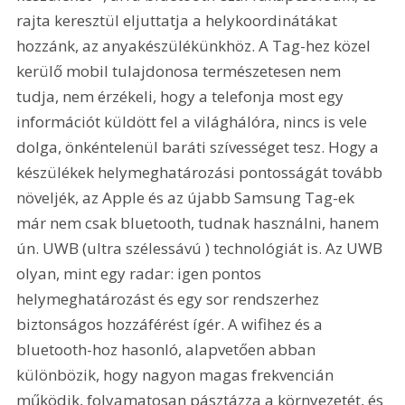
rajta keresztül eljuttatja a helykoordinátákat 
hozzánk, az anyakészülékünkhöz. A Tag-hez közel 
kerülő mobil tulajdonosa természetesen nem 
tudja, nem érzékeli, hogy a telefonja most egy 
információt küldött fel a világhálóra, nincs is vele 
dolga, önkéntelenül baráti szívességet tesz. Hogy a 
készülékek helymeghatározási pontosságát tovább 
növeljék, az Apple és az újabb Samsung Tag-ek 
már nem csak bluetooth, tudnak használni, hanem 
ún. UWB (ultra szélessávú ) technológiát is. Az UWB 
olyan, mint egy radar: igen pontos 
helymeghatározást és egy sor rendszerhez 
biztonságos hozzáférést ígér. A wifihez és a 
bluetooth-hoz hasonló, alapvetően abban 
különbözik, hogy nagyon magas frekvencián 
működik, folyamatosan pásztázza a környezetét, és 