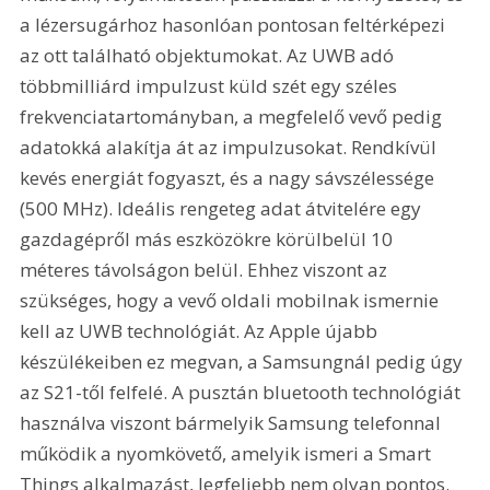
a lézersugárhoz hasonlóan pontosan feltérképezi 
az ott található objektumokat. Az UWB adó 
többmilliárd impulzust küld szét egy széles 
frekvenciatartományban, a megfelelő vevő pedig 
adatokká alakítja át az impulzusokat. Rendkívül 
kevés energiát fogyaszt, és a nagy sávszélessége 
(500 MHz). Ideális rengeteg adat átvitelére egy 
gazdagépről más eszközökre körülbelül 10 
méteres távolságon belül. Ehhez viszont az 
szükséges, hogy a vevő oldali mobilnak ismernie 
kell az UWB technológiát. Az Apple újabb 
készülékeiben ez megvan, a Samsungnál pedig úgy 
az S21-től felfelé. A pusztán bluetooth technológiát 
használva viszont bármelyik Samsung telefonnal 
működik a nyomkövető, amelyik ismeri a Smart 
Things alkalmazást, legfeljebb nem olyan pontos.