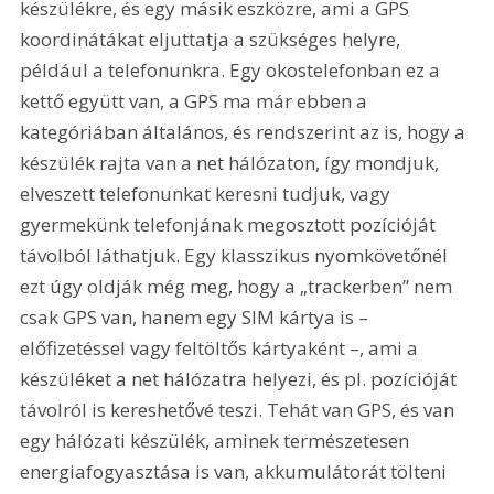
készülékre, és egy másik eszközre, ami a GPS 
koordinátákat eljuttatja a szükséges helyre, 
például a telefonunkra. Egy okostelefonban ez a 
kettő együtt van, a GPS ma már ebben a 
kategóriában általános, és rendszerint az is, hogy a 
készülék rajta van a net hálózaton, így mondjuk, 
elveszett telefonunkat keresni tudjuk, vagy 
gyermekünk telefonjának megosztott pozícióját 
távolból láthatjuk. Egy klasszikus nyomkövetőnél 
ezt úgy oldják még meg, hogy a „trackerben” nem 
csak GPS van, hanem egy SIM kártya is – 
előfizetéssel vagy feltöltős kártyaként –, ami a 
készüléket a net hálózatra helyezi, és pl. pozícióját 
távolról is kereshetővé teszi. Tehát van GPS, és van 
egy hálózati készülék, aminek természetesen 
energiafogyasztása is van, akkumulátorát tölteni 