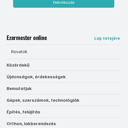
Feliratkozás
Ezermester online
Lap tetejére
Rovatok
Közérdekű
Újdonságok, érdekességek
Bemutatjuk
Gépek, szerszámok, technológiák
Építés, felújítás
Otthon, lakberendezés