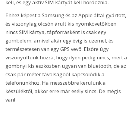
kell, és egy aktív SIM kártyát kell hordoznia.
Ehhez képest a Samsung és az Apple által gyártott, 
és viszonylag olcsón árult kis nyomkövetőkben 
nincs SIM kártya, tápforrásként is csak egy 
gombelem, amivel akár egy évig is üzemel, és 
természetesen van egy GPS vevő. Elsőre úgy 
viszonyultunk hozzá, hogy ilyen pedig nincs, mert a 
gombnyi kis eszközben ugyan van bluetooth, de az 
csak pár méter távolságból kapcsolódik a 
telefonunkhoz. Ha messzebbre kerülünk a 
készüléktől, akkor erre már esély sincs. De mégis 
van!