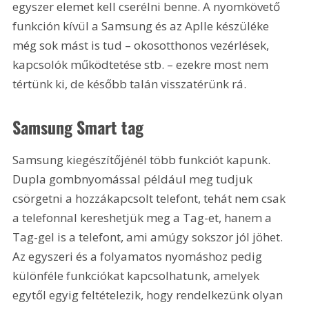
egyszer elemet kell cserélni benne. A nyomkövető 
funkción kívül a Samsung és az Aplle készüléke 
még sok mást is tud – okosotthonos vezérlések, 
kapcsolók működtetése stb. – ezekre most nem 
tértünk ki, de később talán visszatérünk rá.
Samsung Smart tag
Samsung kiegészítőjénél több funkciót kapunk. 
Dupla gombnyomással például meg tudjuk 
csörgetni a hozzákapcsolt telefont, tehát nem csak 
a telefonnal kereshetjük meg a Tag-et, hanem a 
Tag-gel is a telefont, ami amúgy sokszor jól jöhet. 
Az egyszeri és a folyamatos nyomáshoz pedig 
különféle funkciókat kapcsolhatunk, amelyek 
egytől egyig feltételezik, hogy rendelkezünk olyan 