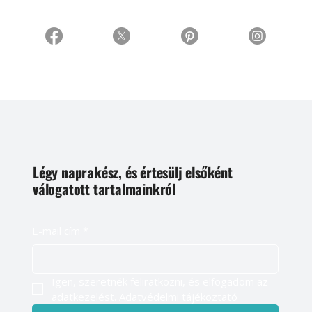
Légy naprakész, és értesülj elsőként
válogatott tartalmainkról
E-mail cím
*
Igen, szeretnék feliratkozni, és elfogadom az 
adatkezelést. 
Adatvédelmi tájékoztató