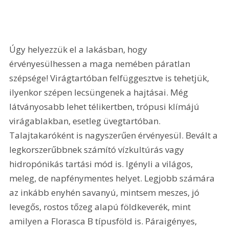
Úgy helyezzük el a lakásban, hogy 
érvényesülhessen a maga nemében páratlan 
szépsége! Virágtartóban felfüggesztve is tehetjük, 
ilyenkor szépen lecsüngenek a hajtásai. Még 
látványosabb lehet télikertben, trópusi klímájú 
virágablakban, esetleg üvegtartóban. 
Talajtakaróként is nagyszerűen érvényesül. Bevált a 
legkorszerűbbnek számító vízkultúrás vagy 
hidropónikás tartási mód is. Igényli a világos, 
meleg, de napfénymentes helyet. Legjobb számára 
az inkább enyhén savanyú, mintsem meszes, jó 
levegős, rostos tőzeg alapú földkeverék, mint 
amilyen a Florasca B típusföld is. Páraigényes, 