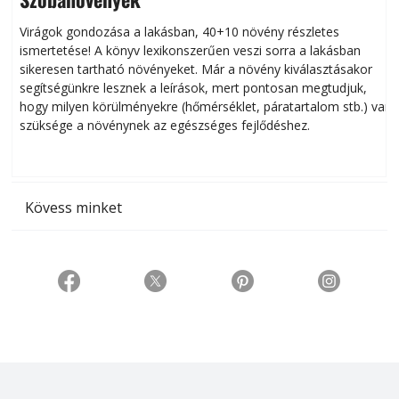
Virágok gondozása a lakásban, 40+10 növény részletes
ismertetése! A könyv lexikonszerűen veszi sorra a lakásban
s
sikeresen tart­ha­tó növényeket. Már a növény kiválasztásakor
h
segítségünkre lesznek a leírások, mert pontosan megtudjuk,
k
hogy milyen körülményekre (hőmérséklet, páratartalom stb.) van
szüksége a növénynek az egészséges fejlődéshez.
t
Kövess minket