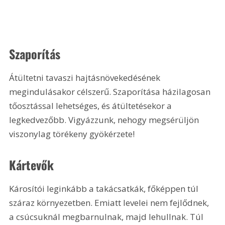
Szaporítás 
Átültetni tavaszi hajtásnövekedésének 
megindulásakor célszerű. Szaporítása házilagosan 
tőosztással lehetséges, és átültetésekor a 
legkedvezőbb. Vigyázzunk, nehogy megsérüljön 
viszonylag törékeny gyökérzete!
Kártevők 
Károsítói leginkább a takácsatkák, főképpen túl 
száraz környezetben. Emiatt levelei nem fejlődnek, 
a csúcsuknál megbarnulnak, majd lehullnak. Túl 