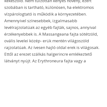
kékeszöld. Nem túlzottan kényes növény, ezért 
szobában is tartható, különösen, ha elektromos 
vízpárologtató is működik a környezetében. 
Amennyivel színesebbek, izgalmasabb 
levélrajzolatúak az egyéb fajták, sajnos, annyival 
érzékenyebbek is. A Massangeana fajta sötétzöld, 
ovális levelei közép- erük mentén világoszöld 
rajzolatúak. Az ívesen hajló oldal erek is világosak. 
Ettől az erezet szálkás halgerincre emlékeztető 
látványt nyújt. Az Erythroneura fajta vagy a 