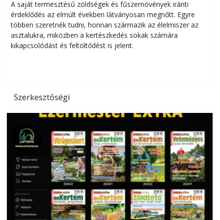
Helytakarékos kertészkedés
A saját termesztésű zöldségek és fűszernövények iránti
érdeklődés az elmúlt években látványosan megnőtt. Egyre
többen szeretnék tudni, honnan származik az élelmiszer az
l
asztalukra, miközben a kertészkedés sokak számára
kikapcsolódást és feltöltődést is jelent.
é
d
Szerkesztőségi