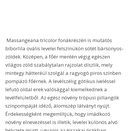
 Massangeana tricolor fonákrészén is mutatós 
bíborlila ovális levelei felszínükön sötét bársonyos-
zöldek. Középen, a főér mentén végig egészen 
világos zöld szabálytalan rajzolat díszlik, mely 
mintegy hátteréül szolgál a ragyogó piros színben 
pompázó főérnek. A levélszélig gótikus íveléssel 
lefutó oldal erek valósággal kiemelkednek a 
levélfelületből. Az egész növény trópusi pillangók 
színpompáját idéző, álomszép látványt nyújt. 
Érdekességként megemlítjük, hogy imádkozó 
növény elnevezéssel is illetik, levelei különös alvó 
helyzete miatt, ugyanis az éjszakai órákban 