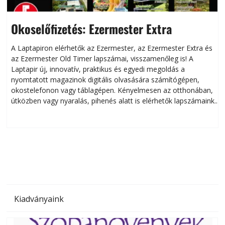
Okoselőfizetés: Ezermester Extra
A Laptapiron elérhetők az Ezermester, az Ezermester Extra és
az Ezermester Old Timer lapszámai, visszamenőleg is! A
Laptapir új, innovatív, praktikus és egyedi megoldás a
L
nyomtatott magazinok digitális olvasására számítógépen,
okostelefonon vagy táblagépen. Kényelmesen az otthonában,
útközben vagy nyaralás, pihenés alatt is elérhetők lapszámaink.
ú
Bárhol, bármikor, akár külföldön élve vagy dolgozva is
B
olvashatók az Ezermester lapszámai. A Laptapir kényelmes
megoldás, mert: – t
Kiadványaink