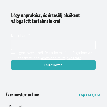
Légy naprakész, és értesülj elsőként
válogatott tartalmainkról
E-mail cím
*
Igen, szeretnék feliratkozni, és elfogadom az 
adatkezelést. 
Adatvédelmi tájékoztató
Feliratkozás
Ezermester online
Lap tetejére
Rovatok