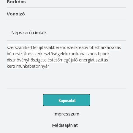
Barkács
Vonalzó
Népszerű címkék
szerszám
kert
felújítás
lakberendezés
kreatív ötlet
barkácsolás
bútor
víz
fűtés
szerkesztőség
elektronika
hasznos tippek
dísznövény
hőszigetelés
tető
megújuló energia
tisztítás
kerti munka
beton
nyár
Kapcsolat
Impresszum
Médiaajánlat