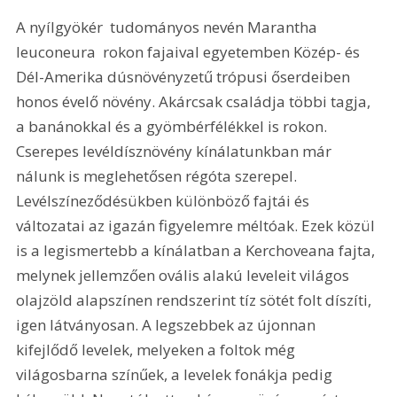
A nyílgyökér  tudományos nevén Marantha 
leuconeura  rokon fajaival egyetemben Közép- és 
Dél-Amerika dúsnövényzetű trópusi őserdeiben 
honos évelő növény. Akárcsak családja többi tagja, 
a banánokkal és a gyömbérfélékkel is rokon. 
Cserepes levéldísznövény kínálatunkban már 
nálunk is meglehetősen régóta szerepel. 
Levélszíneződésükben különböző fajtái és 
változatai az igazán figyelemre méltóak. Ezek közül 
is a legismertebb a kínálatban a Kerchoveana fajta, 
melynek jellemzően ovális alakú leveleit világos 
olajzöld alapszínen rendszerint tíz sötét folt díszíti, 
igen látványosan. A legszebbek az újonnan 
kifejlődő levelek, melyeken a foltok még 
világosbarna színűek, a levelek fonákja pedig 