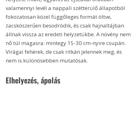
valamennyi levél a nappali szétterülő állapotból 
fokozatosan közel függőleges formát öltve, 
zacskószerűen besodródik, és csak hajnaltájban 
állnak vissza az eredeti helyzetükbe. A növény nem 
nő túl magasra: mintegy 15-30 cm-nyire csupán. 
Virágai fehérek, de csak ritkán jelennek meg, és 
nem is különösebben mutatósak.
Elhelyezés, ápolás 