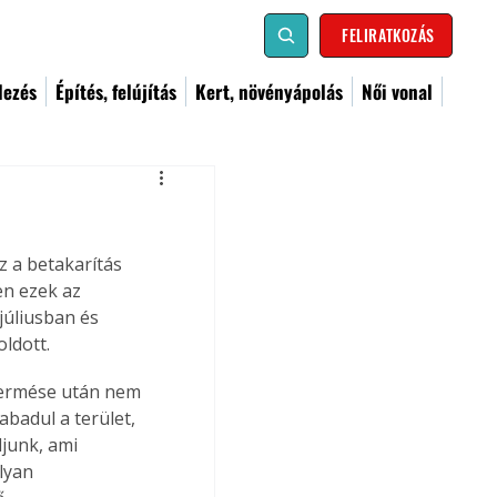
FELIRATKOZÁS
dezés
Építés, felújítás
Kert, növényápolás
Női vonal
 a betakarítás 
n ezek az 
úliusban és 
ldott.
etermése után nem 
badul a terület, 
junk, ami 
lyan 