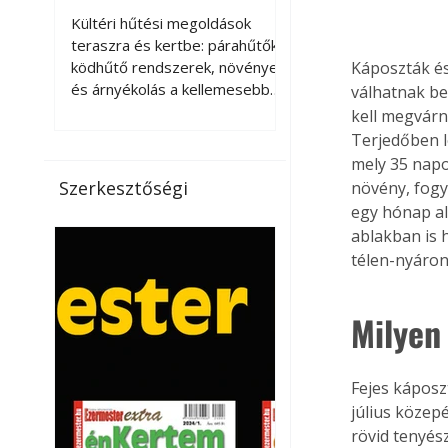
kellemesebbé a
Kültéri hűtési megoldások
teraszt és a kertet?
teraszra és kertbe: párahűtők,
ködhűtő rendszerek, növények
Káposzták és
és árnyékolás a kellemesebb
válhatnak be
nyári mikroklímáért. A kültéri
kell megvárn
hűtés kérdése az utóbbi
Terjedőben l
években egyre nagyobb
mely 35 napos
jelentőséget kapott, ahogy a
Szerkesztőségi
növény, fogya
nyári hőhullámok gyakoribbá és
egy hónap ala
intenzívebbé váltak. Míg
ablakban is 
korábban elsősorban a beltéri
télen-nyáron 
klímaberendezések jelentették
a megoldást a meleg ellen, ma
már egyre többen keresnek
Milyen
olyan kültéri hűtési
lehetőségeket is, amelyek a
teraszok, erkélyek, kertek vagy
Fejes káposzt
vendégl
július közepé
rövid tenyész