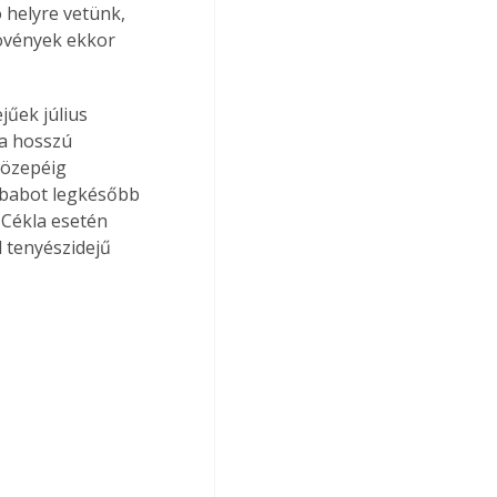
 helyre vetünk, 
övények ekkor 
jűek július 
 a hosszú 
közepéig 
dbabot legkésőbb 
 Cékla esetén 
d tenyészidejű 