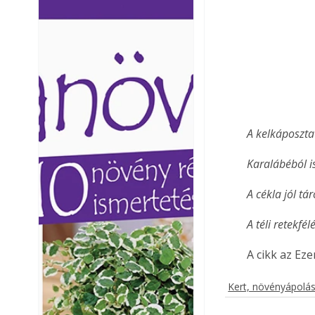
Ezermester lapszámai. A
Ezermester lapszámai
Laptapir kényelmes megoldás,
Laptapir kényelmes 
mert: – t
mert: – t
A kelkáposzta 
Karalábéból i
A cékla jól tár
A téli retekf
A cikk az Ez
Kert, növényápolá