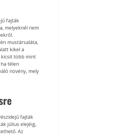
ű fajták 
sa, melyeknél nem 
ekről. 
én mustársaláta, 
att kikel a 
kicsit több mint 
 ha télen 
váló növény, mely 
sre
észidejű fajták 
k július elejéig, 
tethető. Az 