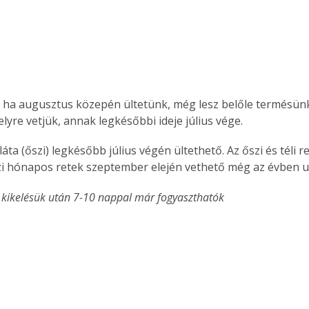
Együtt jobban megéri!
Bővebb információ itt!
k az
Együtt jobban megéri! A
t, ha augusztus közepén ültetünk, még lesz belőle termésünk 
mester
könyvek tetszőleges
lyre vetjük, annak legkésőbbi ideje július vége.
er Old
párosítással kedvezményes
áron, 0 Ft postaköltséggel
láta (őszi) legkésőbb július végén ültethető. Az őszi és téli 
ptapir új,
megrendelhetők!
i hónapos retek szeptember elején vethető még az évben ut
és egyedi
tt
 kikelésük után 7-10 nappal már fogyaszthatók
lvasására
elefonon
nyelmesen
ben vagy
t is
. Bárhol,
ön élve
ashatók az