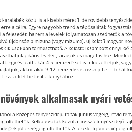
 karalábék közül is a kisebb méretű, de rövidebb tenyészidej
 erre a célra. Egyre nagyobb trend a tépősaláták fogyasztá
i a fejesedét, hanem a levelek folyamatosan szedhetők a töv
évő újdonság a mizuna (vagy mizume), új keletű magyar nev
 ciklusokban termeszthető. A keléstől számított ennyi idő al
szthatjuk pikáns leveleit, virágzik és magot is hoz. Mindezt 
tt. Egy év alatt akár 4-5 nemzedékét is felnevelhetjük, vagy
hajtatjuk, akkor akár 9-12 nemzedék is összejöhet – tehát ki
friss zöldet biztosít a konyhához.
 növények alkalmasak nyári veté
ából a közepes tenyészidejű fajták június végéig, rövid teny
ig ültethetők. Kelkáposzták közül a hosszú tenyészidejű fajtá
idejűek július végéig ültethetők. A brokkoli június végéig ül