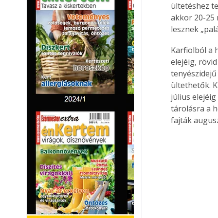
ültetéshez t
akkor 20-25 
lesznek „pal
Karfiolból a 
elejéig, rövi
tenyészidejű 
ültethetők. 
július elejéi
tárolásra a h
fajták augus