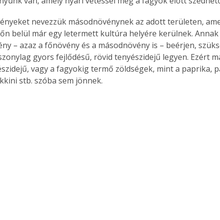
yünk van, amely nyári vetéssel még a fagyok előtt szedhet
vényeket nevezzük másodnövénynek az adott területen, ame
dőn belül már egy letermett kultúra helyére kerülnek. Anna
ny – azaz a főnövény és a másodnövény is – beérjen, szüks
szonylag gyors fejlődésű, rövid tenyészidejű legyen. Ezért 
szidejű, vagy a fagyokig termő zöldségek, mint a paprika, p
ukkini stb. szóba sem jönnek.