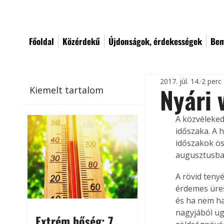
Főoldal
Közérdekű
Újdonságok, érdekességek
Bem
2017. júl. 14.
2 perc
Nyári
Kiemelt tartalom
A közvéleked
időszaka. A 
időszakok ös
augusztusban
A rövid teny
érdemes üres
és ha nem ha
nagyjából ug
Extrém hőség: 7