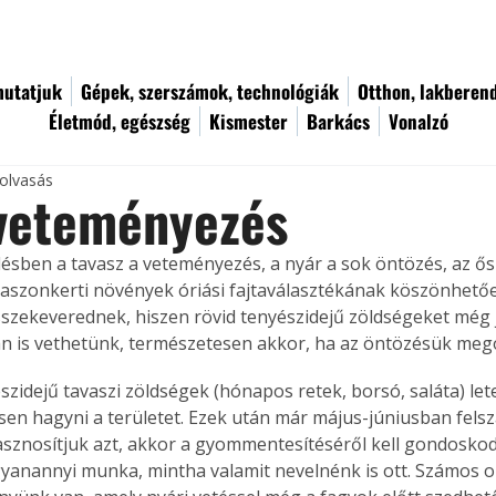
utatjuk
Gépek, szerszámok, technológiák
Otthon, lakberen
Életmód, egészség
Kismester
Barkács
Vonalzó
 olvasás
 veteményezés
ésben a tavasz a veteményezés, a nyár a sok öntözés, az ősz
haszonkerti növények óriási fajtaválasztékának köszönhetőe
szekeverednek, hiszen rövid tenyészidejű zöldségeket még j
 is vethetünk, természetesen akkor, ha az öntözésük mego
észidejű tavaszi zöldségek (hónapos retek, borsó, saláta) l
en hagyni a területet. Ezek után már május-júniusban felsza
sznosítjuk azt, akkor a gyommentesítéséről kell gondoskod
yanannyi munka, mintha valamit nevelnénk is ott. Számos o