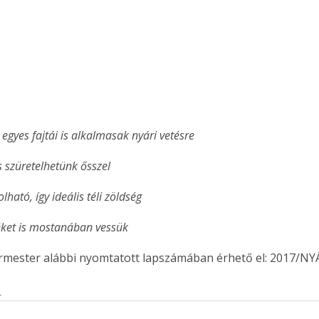
. A
megoldás,
egyes fajtái is alkalmasak nyári vetésre
s szüretelhetünk ősszel
olható, így ideális téli zöldség
éléket is mostanában vessük
ermester alábbi nyomtatott lapszámában érhető el: 2017/NY
s