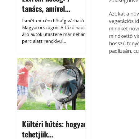
zöldségnövén
tanács, amivel
Azokat a nö
megóvhatjuk
Ismét extrém hőség várható
vegetációs i
autónkat a nyári
Magyarországon. A tűző napon
mindkét növé
álló autók utastere már néhány
mindkettő vi
károktól
perc alatt rendkívül
hosszú tenyé
felmelegszik, és rövid időn belül
padlizsán, c
akár a 60-70 °C-ot is
megközelítheti. Ez nemcsak a
beszállást teszi kellemetlenné,
hanem az autó állapotára és a
benne hagyott tárgyakra is
káros hatással lehet. Néhány
egyszerű óvintézkedéssel
azonban jelentősen
csökkenthetjük a hőség káros
hatásait.
Kültéri hűtés: hogyan
tehetjük