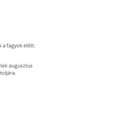
a fagyok előtt. 
retek augusztus 
oljára.