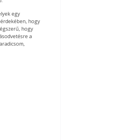
ő.
lyek egy 
k érdekében, hogy 
égszerű, hogy 
másodvetésre a 
aradicsom, 