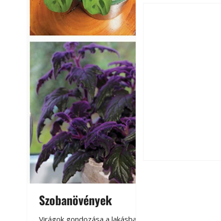
Utóérő gyümölcsö
érnek tovább lesz
Szobanövények
Virágoskert: k
teraszon, laká
Virágok gondozása a lakásban,