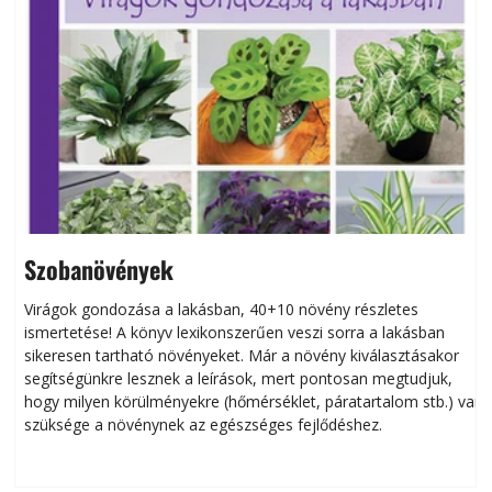
Szobanövények
Virágok gondozása a lakásban, 40+10 növény részletes
ismertetése! A könyv lexikonszerűen veszi sorra a lakásban
s
sikeresen tart­ha­tó növényeket. Már a növény kiválasztásakor
h
segítségünkre lesznek a leírások, mert pontosan megtudjuk,
k
hogy milyen körülményekre (hőmérséklet, páratartalom stb.) van
szüksége a növénynek az egészséges fejlődéshez.
t