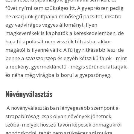
füvet nyírni sem szükséges itt. A gyeprészen pedig 
ne akarjunk golfpálya minőségű pázsitot, inkább 
egy vadvirágos vegyes állományt. Ilyen 
magkeverékek is kaphatók a kereskedelemben, de 
ha a fű ápolását nem visszük túlzásba, akkor 
magától is ilyenné válik. A fű így ritkásabb lesz, de 
benne a százszorszép és egyéb kétszikű fajok - mint 
a repkény, gyermekláncfű - mégis sűrűnek láttatják, 
és néha még virágba is borul a gyepszőnyeg.
Növényválasztás
 A növényválasztásban lényegesebb szempont a 
strapabíróság: csak olyan növények jöhetnek 
szóba, melyek hosszú távon képesek önmagukról 
gondoskodni, tehát nem szükséges számukra 