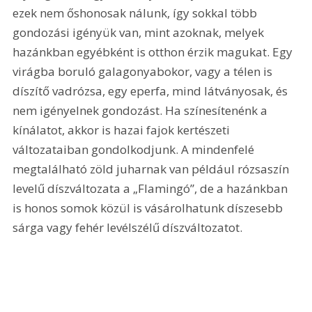
ezek nem őshonosak nálunk, így sokkal több 
gondozási igényük van, mint azoknak, melyek 
hazánkban egyébként is otthon érzik magukat. Egy 
virágba boruló galagonyabokor, vagy a télen is 
díszítő vadrózsa, egy eperfa, mind látványosak, és 
nem igényelnek gondozást. Ha színesítenénk a 
kínálatot, akkor is hazai fajok kertészeti 
változataiban gondolkodjunk. A mindenfelé 
megtalálható zöld juharnak van például rózsaszín 
levelű díszváltozata a „Flamingó”, de a hazánkban 
is honos somok közül is vásárolhatunk díszesebb 
sárga vagy fehér levélszélű díszváltozatot. 