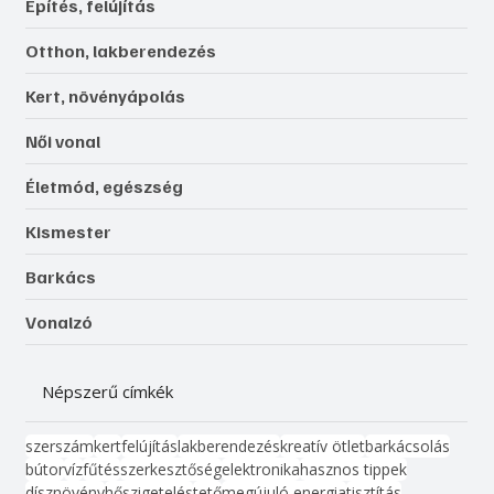
Építés, felújítás
Otthon, lakberendezés
Kert, növényápolás
Női vonal
Életmód, egészség
Kismester
Barkács
Vonalzó
Népszerű címkék
szerszám
kert
felújítás
lakberendezés
kreatív ötlet
barkácsolás
bútor
víz
fűtés
szerkesztőség
elektronika
hasznos tippek
dísznövény
hőszigetelés
tető
megújuló energia
tisztítás