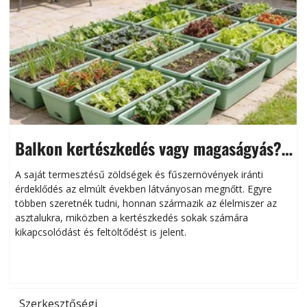
Balkon kertészkedés vagy magaságyás?
Helytakarékos kertészkedés
A saját termesztésű zöldségek és fűszernövények iránti
érdeklődés az elmúlt években látványosan megnőtt. Egyre
többen szeretnék tudni, honnan származik az élelmiszer az
l
asztalukra, miközben a kertészkedés sokak számára
kikapcsolódást és feltöltődést is jelent.
é
d
Szerkesztőségi