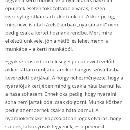
legyen a kerti munka, ez a nyaralónak használt 
épületek esetén fokozottabb elvárás, hiszen 
viszonylag ritkán tartózkodunk ott. Akkor pedig, 
mint neve is utal rá elsősorban „nyaralnánk” nem 
pedig csak a kertet hoznánk rendbe. Mert mire 
elkészülünk vele, jön a hétfő, és lehet menni a 
munkába – a kerti munkából.
Egyik szomszédom feleségét jó pár évvel ezelőtt 
akkor láttam utoljára, amikor hangos szóváltásba 
keveredett párjával. A hölgy nehezményezte, hogy a 
nyaralójuk kertjében mindig csak a háta barnul le, 
a hasa sohasem. Ennek oka pedig, hogy nyaralni 
soha nem jártak oda, csak dolgozni. Munka közben 
pedig az embernek csak a háta barnul. A 
nyaralókertekkel kapcsolatban jogos elvárás, hogy 
szépek, látványosak legyenek, és a pihenést 