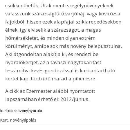
csökkenthetők. Utak menti szegélynövényeknek 
válasszunk szárazságtűrő varjúháj, vagy kövirózsa 
fajokból, hiszen ezek alapfajai sziklarepedésekben 
élnek, így elviselik a szárazságot, a magas 
hőmérsékletet, és minden olyan extrém 
körülményt, amibe sok más növény belepusztulna. 
Aki átgondoltan alakítja ki, és rendezi be 
nyaralókertjét, az a tavaszi nagytakarítást 
leszámítva kevés gondozással is karbantartható 
kertet kap, több idő marad a pihenésre.
A cikk az Ezermester alábbi nyomtatott 
lapszámában érhető el: 2012/június.
kert
dísznövény
nyaraló
Kert, növényápolás