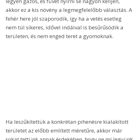
legyen gazos, és füvet nyírni se nagyon kelljen, 
akkor ez a kis növény a legmegfelelőbb választás. A 
fehér here jól szaporodik, így ha a vetés esetleg 
nem túl sikeres, idővel indáival is besűrűsödik a 
területen, és nem enged teret a gyomoknak.
Ha leszűkítettük a konkrétan pihenésre kialakított 
területet az előbb említett méretűre, akkor már 
sokat tettünk annak érdekében, hogy ne mi legyünk 