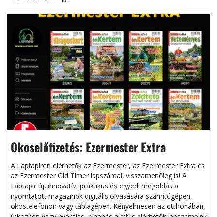
Okoselőfizetés: Ezermester Extra
A Laptapiron elérhetők az Ezermester, az Ezermester Extra és
az Ezermester Old Timer lapszámai, visszamenőleg is! A
Laptapir új, innovatív, praktikus és egyedi megoldás a
L
nyomtatott magazinok digitális olvasására számítógépen,
okostelefonon vagy táblagépen. Kényelmesen az otthonában,
útközben vagy nyaralás, pihenés alatt is elérhetők lapszámaink.
ú