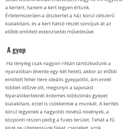
a kertért, hanem a kert legyen értünk. 
Értelemszerűen a díszkertet a ház körül célszerű 
kialakítani, és a kert hátsó részét soroljuk át az 
előbb említett extenzívebb művelésűvé.
 A gyep
 Ha tényleg csak nagyon ritkán tartózkodunk a 
nyaralóban (évente egy-két hetet), akkor az előbb 
említett fehér here ideális gyeppótló, ám ennél 
többet időzve ott, megsínyli a taposást. 
Nyaralókerteknél érdemes többzónás gyepet 
kialakítani, ezzel is csökkentve a munkát. A kerítés 
körül legyenek a nagyobb növésű növények, a 
központi részen pedig a füves terület. Tehát a fű 
közé ne ültetgessünk fákat, cserjéket, azok 