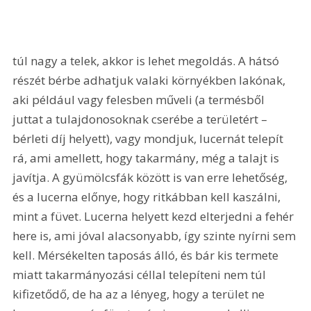
túl nagy a telek, akkor is lehet megoldás. A hátsó 
részét bérbe adhatjuk valaki környékben lakónak, 
aki például vagy felesben műveli (a termésből 
juttat a tulajdonosoknak cserébe a területért – 
bérleti díj helyett), vagy mondjuk, lucernát telepít 
rá, ami amellett, hogy takarmány, még a talajt is 
javítja. A gyümölcsfák között is van erre lehetőség, 
és a lucerna előnye, hogy ritkábban kell kaszálni, 
mint a füvet. Lucerna helyett kezd elterjedni a fehér 
here is, ami jóval alacsonyabb, így szinte nyírni sem 
kell. Mérsékelten taposás álló, és bár kis termete 
miatt takarmányozási céllal telepíteni nem túl 
kifizetődő, de ha az a lényeg, hogy a terület ne 