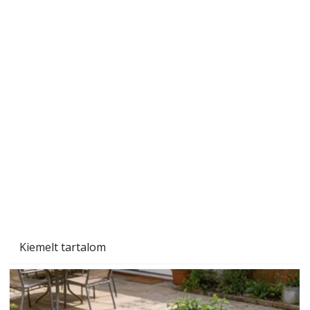
Szárazság a kertben – az aszály hatása a
növényekre és a védekezés lehetőségei
Kiemelt tartalom