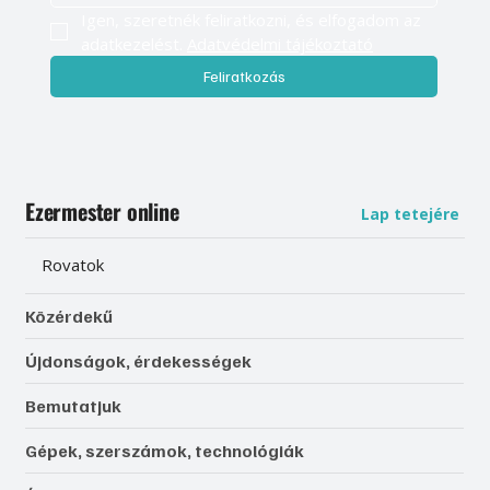
Igen, szeretnék feliratkozni, és elfogadom az 
adatkezelést. 
Adatvédelmi tájékoztató
Feliratkozás
Ezermester online
Lap tetejére
Rovatok
Közérdekű
Újdonságok, érdekességek
Bemutatjuk
Gépek, szerszámok, technológiák