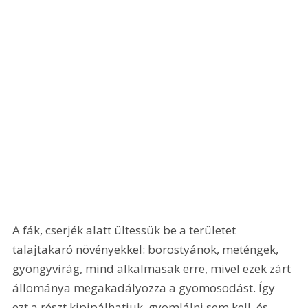
A fák, cserjék alatt ültessük be a területet 
talajtakaró növényekkel: borostyánok, meténgek, 
gyöngyvirág, mind alkalmasak erre, mivel ezek zárt 
állománya megakadályozza a gyomosodást. Így 
ezt a részt kipipálhatjuk, gyomlálni sem kell, és 