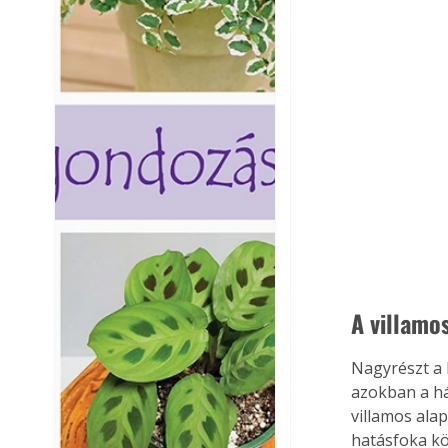
A villamo
Nagyrészt a 
azokban a há
villamos ala
hatásfoka k