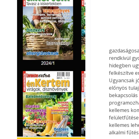
gazdaságosan
rendkívül gyo
hidegben ugy
felkészítve 
Ugyancsak jó
előnyös tulaj
bekapcsolás 
programozhat
kellemes kom
felületfűtés
kellemes leh
alkalmi fűté