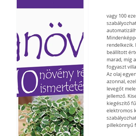
Ezermester lapszámai. A
Ezermester lapszámai
Laptapir kényelmes megoldás,
Laptapir kényelmes 
vagy 100 eze
mert: – t
mert: – t
szabályozhat
automatizálh
Mindenképpen
rendelkezik.
beállított é
marad, míg a 
fogyaszt vill
Az olaj egyen
azonnal, eze
levegőt mele
jellemző. Ki
kiegészítő fű
elektromos k
szabályozhat
pillekönnyű 