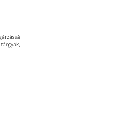
gárzássá 
 tárgyak, 