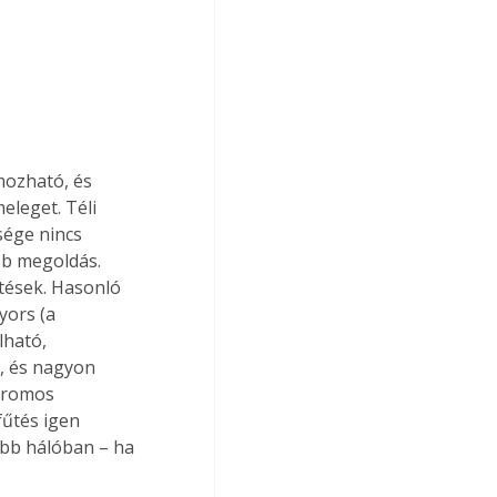
mozható, és 
eleget. Téli 
ége nincs 
bb megoldás. 
tések. Hasonló 
yors (a 
ható, 
, és nagyon 
ktromos 
fűtés igen 
ább hálóban – ha 