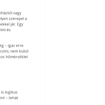
iháztól vagy 
lyen szerepel a 
kkel jár. Egy 
lmi és 
g – igaz erre 
colni, nem külső 
okos hőmérséklet 
is logikus 
nt – tehát 