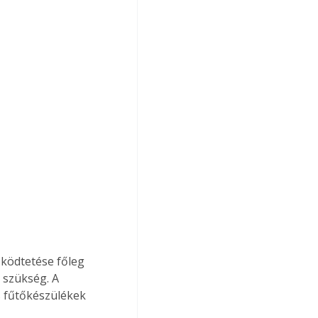
ködtetése főleg 
 szükség. A 
s fűtőkészülékek 