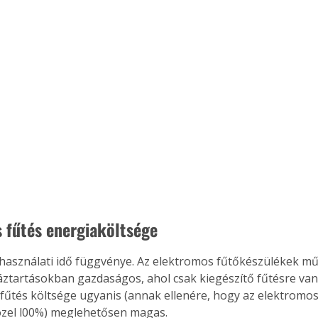
s fűtés energiaköltsége
használati idő függvénye. Az elektromos fűtőkészülékek mű
ztartásokban gazdaságos, ahol csak kiegészítő fűtésre van
pfűtés költsége ugyanis (annak ellenére, hogy az elektromo
özel l00%) meglehetősen magas.