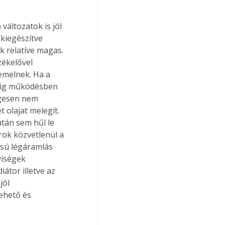
áltozatok is jól 
kiegészítve 
k relatíve magas. 
ékelővel 
emelnek. Ha a 
ddig működésben 
egesen nem 
 olajat melegít. 
után sem hűl le 
rok közvetlenül a 
ssú légáramlás 
yiségek 
átor illetve az 
jól 
ehető és 