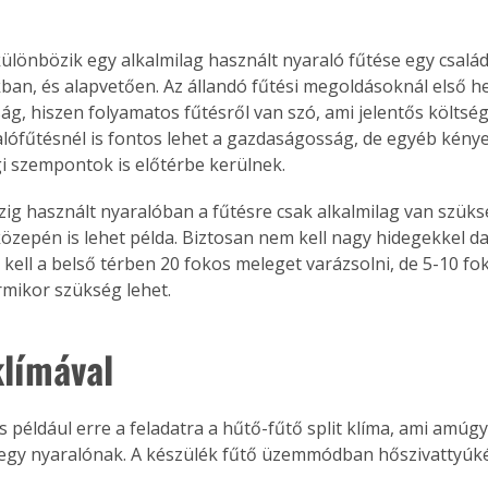
lönbözik egy alkalmilag használt nyaraló fűtése egy család
kban, és alapvetően. Az állandó fűtési megoldásoknál első he
g, hiszen folyamatos fűtésről van szó, ami jelentős költsége
alófűtésnél is fontos lehet a gazdaságosság, de egyéb kénye
i szempontok is előtérbe kerülnek.
zig használt nyaralóban a fűtésre csak alkalmilag van szüksé
közepén is lehet példa. Biztosan nem kell nagy hidegekkel da
kell a belső térben 20 fokos meleget varázsolni, de 5-10 f
mikor szükség lehet.
klímával
 például erre a feladatra a hűtő-fűtő split klíma, ami amúgy 
 egy nyaralónak. A készülék fűtő üzemmódban hőszivattyúké