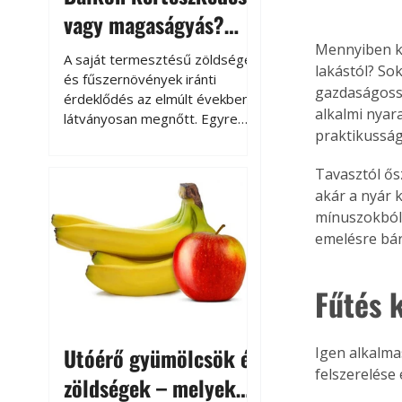
vagy magaságyás?
Helytakarékos
Mennyiben kü
A saját termesztésű zöldségek
lakástól? So
kertészkedés
és fűszernövények iránti
gazdaságossá
érdeklődés az elmúlt években
alkalmi nyar
látványosan megnőtt. Egyre
praktikusság
többen szeretnék tudni, honnan
származik az élelmiszer az
Tavasztól ős
asztalukra, miközben a
akár a nyár 
kertészkedés sokak számára
mínuszokból 
kikapcsolódást és feltöltődést
is jelent.
emelésre bár
Fűtés 
Utóérő gyümölcsök és
Igen alkalmas
felszerelése
zöldségek – melyek