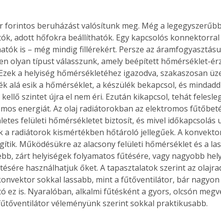
. A
megoldás,
r forintos beruházást valósítunk meg. Még a legegyszerűbb v
ók, adott hőfokra beállíthatók. Egy kapcsolós konnektorral 
atók is – még mindig fillérekért. Persze az áramfogyasztásu
 olyan típust válasszunk, amely beépített hőmérséklet-érz
 Ezek a helyiség hőmérsékletéhez igazodva, szakaszosan üz
rték alá esik a hőmérséklet, a készülék bekapcsol, és minda
kellő szintet újra el nem éri. Ezután kikapcsol, tehát felesl
amos energiát. Az olaj radiátorokban az elektromos fűtőbetét
letes felületi hőmérsékletet biztosít, és mivel időkapcsolás 
k a radiátorok kismértékben hőtároló jellegűek. A konvekto
gítik. Működésükre az alacsony felületi hőmérséklet és a la
sebb, zárt helyiségek folyamatos fűtésére, vagy nagyobb hel
tésére használhatjuk őket. A tapasztalatok szerint az olajradi
onvektor sokkal lassabb, mint a fűtőventilátor, bár nagyon 
ó ez is. Nyaralóban, alkalmi fűtésként a gyors, olcsón megv
fűtőventilátor véleményünk szerint sokkal praktikusabb.