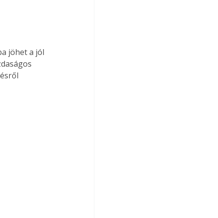
 jöhet a jól 
azdaságos 
ésről 