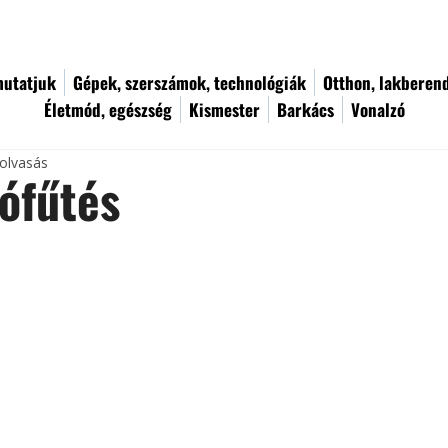
utatjuk
Gépek, szerszámok, technológiák
Otthon, lakberen
Életmód, egészség
Kismester
Barkács
Vonalzó
 olvasás
ófűtés