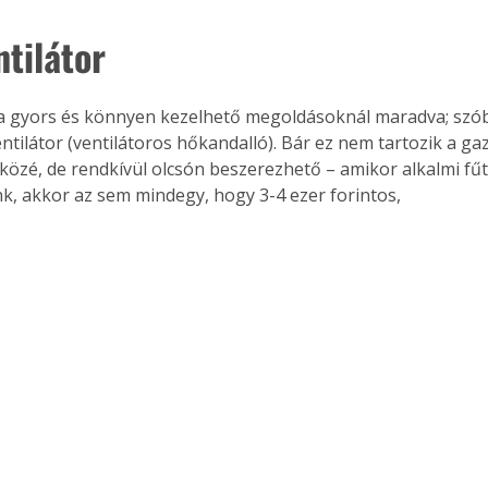
ntilátor
Együtt jobban megéri!
 gyors és könnyen kezelhető megoldásoknál maradva; szóba
Bővebb információ itt!
entilátor (ventilátoros hőkandalló). Bár ez nem tartozik a g
k az
Együtt jobban megéri! A
özé, de rendkívül olcsón beszerezhető – amikor alkalmi fűt
mester
könyvek tetszőleges
, akkor az sem mindegy, hogy 3-4 ezer forintos, 
er Old
párosítással kedvezményes
áron, 0 Ft postaköltséggel
ptapir új,
megrendelhetők!
és egyedi
tt
lvasására
elefonon
nyelmesen
ben vagy
t is
. Bárhol,
ön élve
ashatók az