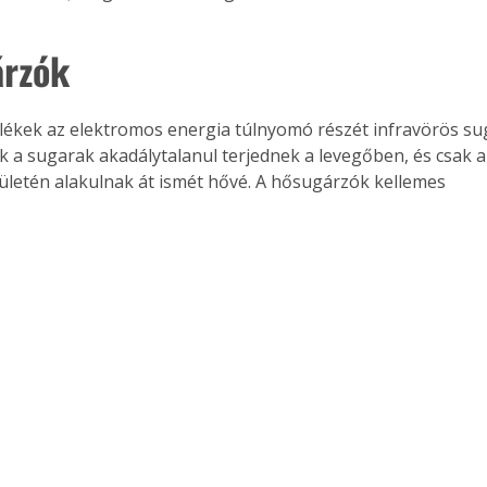
rzók
lékek az elektromos energia túlnyomó részét infravörös su
ek a sugarak akadálytalanul terjednek a levegőben, és csak a
lületén alakulnak át ismét hővé. A hősugárzók kellemes 
ertben,
Gyógyító növények: a
sban
természet kincsei az