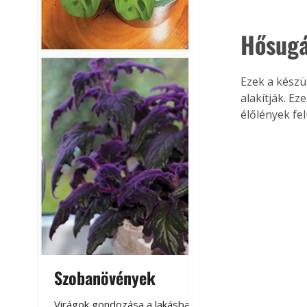
Hősugá
Ezek a készü
alakítják. Ez
élőlények fe
Szobanövények
Virágoskert: k
teraszon, laká
Virágok gondozása a lakásban,