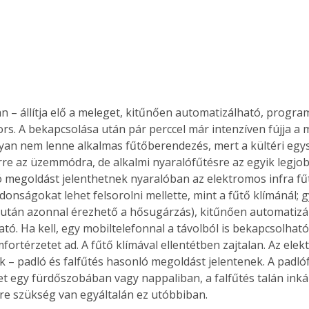
 – állítja elő a meleget, kitűnően automatizálható, progra
rs. A bekapcsolása után pár perccel már intenzíven fújja a m
an nem lenne alkalmas fűtőberendezés, mert a kültéri egys
erre az üzemmódra, de alkalmi nyaralófűtésre az egyik legjo
 megoldást jelenthetnek nyaralóban az elektromos infra fű
donságokat lehet felsorolni mellette, mint a fűtő klímánál; g
után azonnal érezhető a hősugárzás), kitűnően automatizál
ó. Ha kell, egy mobiltelefonnal a távolból is bekapcsolható
fortérzetet ad. A fűtő klímával ellentétben zajtalan. Az ele
ek – padló és falfűtés hasonló megoldást jelentenek. A padló
et egy fürdőszobában vagy nappaliban, a falfűtés talán ink
sre szükség van egyáltalán ez utóbbiban.