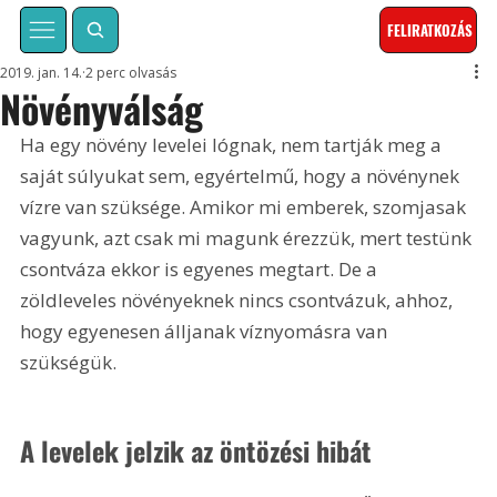
FELIRATKOZÁS
2019. jan. 14.
2 perc olvasás
Növényválság
Ha egy növény levelei lógnak, nem tartják meg a 
saját súlyukat sem, egyértelmű, hogy a növénynek 
vízre van szüksége. Amikor mi emberek, szomjasak 
vagyunk, azt csak mi magunk érezzük, mert testünk 
csontváza ekkor is egyenes megtart. De a 
zöldleveles növényeknek nincs csontvázuk, ahhoz, 
hogy egyenesen álljanak víznyomásra van 
szükségük.
A levelek jelzik az öntözési hibát