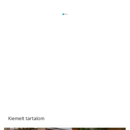
Szárazság a kertben – az aszály hatása a
növényekre és a védekezés lehetőségei
Kiemelt tartalom