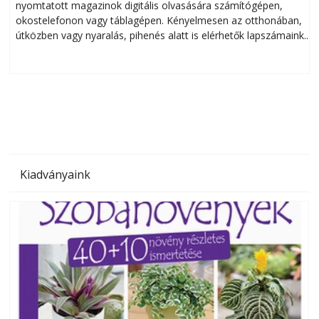
nyomtatott magazinok digitális olvasására számítógépen,
okostelefonon vagy táblagépen. Kényelmesen az otthonában,
útközben vagy nyaralás, pihenés alatt is elérhetők lapszámaink.
ú
Bárhol, bármikor, akár külföldön élve vagy dolgozva is
B
olvashatók az Ezermester lapszámai. A Laptapir kényelmes
megoldás, mert: – t
Kiadványaink