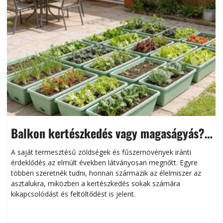
Balkon kertészkedés vagy magaságyás?
Helytakarékos kertészkedés
A saját termesztésű zöldségek és fűszernövények iránti
érdeklődés az elmúlt években látványosan megnőtt. Egyre
többen szeretnék tudni, honnan származik az élelmiszer az
l
asztalukra, miközben a kertészkedés sokak számára
kikapcsolódást és feltöltődést is jelent.
é
d