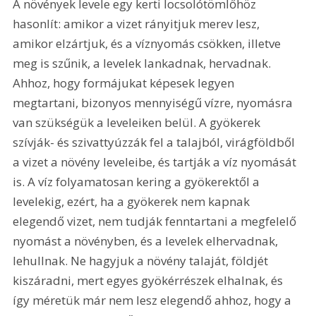
A növények levele egy kerti locsolótömlőhöz 
hasonlít: amikor a vizet rányitjuk merev lesz, 
amikor elzártjuk, és a víznyomás csökken, illetve 
meg is szűnik, a levelek lankadnak, hervadnak. 
Ahhoz, hogy formájukat képesek legyen 
megtartani, bizonyos mennyiségű vízre, nyomásra 
van szükségük a leveleiken belül. A gyökerek 
szívják- és szivattyúzzák fel a talajból, virágföldből 
a vizet a növény leveleibe, és tartják a víz nyomását 
is. A víz folyamatosan kering a gyökerektől a 
levelekig, ezért, ha a gyökerek nem kapnak 
elegendő vizet, nem tudják fenntartani a megfelelő 
nyomást a növényben, és a levelek elhervadnak, 
lehullnak. Ne hagyjuk a növény talaját, földjét 
kiszáradni, mert egyes gyökérrészek elhalnak, és 
így méretük már nem lesz elegendő ahhoz, hogy a 