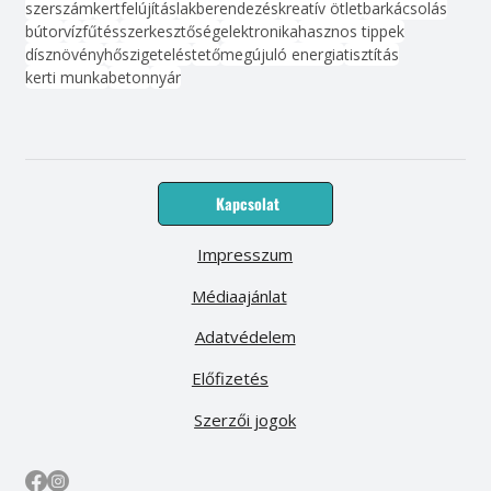
szerszám
kert
felújítás
lakberendezés
kreatív ötlet
barkácsolás
bútor
víz
fűtés
szerkesztőség
elektronika
hasznos tippek
dísznövény
hőszigetelés
tető
megújuló energia
tisztítás
kerti munka
beton
nyár
Kapcsolat
Impresszum
Médiaajánlat
Adatvédelem
Előfizetés
Szerzői jogok