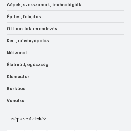
Gépek, szerszámok, technológiák
Építés, felújítás
Otthon, lakberendezés
Kert, növényápolás
Női vonal
Életmód, egészség
Kismester
Barkács
Vonalzó
Népszerű címkék