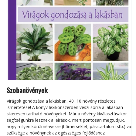
Szobanövények
Virágok gondozása a lakásban, 40+10 növény részletes
ismertetése! A könyv lexikonszerűen veszi sorra a lakásban
s
sikeresen tart­ha­tó növényeket. Már a növény kiválasztásakor
h
segítségünkre lesznek a leírások, mert pontosan megtudjuk,
k
hogy milyen körülményekre (hőmérséklet, páratartalom stb.) van
szüksége a növénynek az egészséges fejlődéshez.