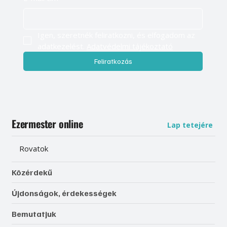
Igen, szeretnék feliratkozni, és elfogadom az 
adatkezelést. 
Adatvédelmi tájékoztató
Feliratkozás
Ezermester online
Lap tetejére
Rovatok
Közérdekű
Újdonságok, érdekességek
Bemutatjuk