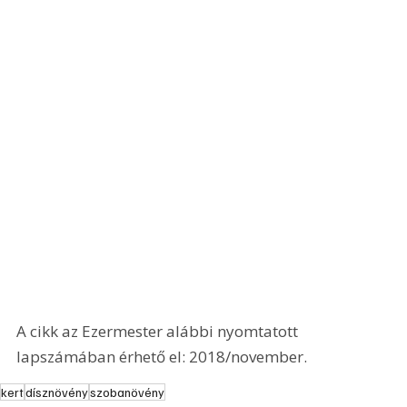
A cikk az Ezermester alábbi nyomtatott 
lapszámában érhető el: 2018/november.
kert
dísznövény
szobanövény