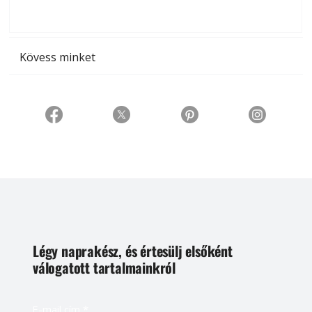
t
Kövess minket
Légy naprakész, és értesülj elsőként
válogatott tartalmainkról
E-mail cím
*