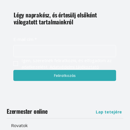
Légy naprakész, és értesülj elsőként
válogatott tartalmainkról
E-mail cím
*
Igen, szeretnék feliratkozni, és elfogadom az 
adatkezelést. 
Adatvédelmi tájékoztató
Feliratkozás
Ezermester online
Lap tetejére
Rovatok