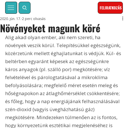
FELIRATKOZÁS
2020. jún. 17.
2 perc olvasás
Növényeket magunk köré
Alig akad olyan ember, aki nem szereti, ha 
növények veszik körül. Telepítésükkel egészségünk, 
közérzetünk mellett éghajlatunkat is védjük. Kül- és 
beltérben egyaránt képesek az egészségünkre 
káros anyagok (pl. szálló por) megkötésére; víz 
felvételével és párologtatásával a mikroklíma 
befolyásolására; megfelelő méret esetén meleg és 
hőségnapokon az átlaghőmérséklet csökkentésére; 
és főleg, hogy a nap energiájának felhasználásával 
szén-dioxid (vagyis üvegházhatású gáz) 
megkötésére. Mindezeken túlmenően az is fontos, 
hogy környezetünk esztétikai megjelenéséhez is 