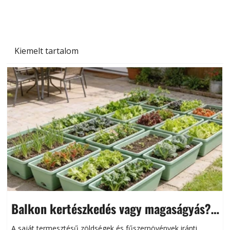
Kiemelt tartalom
Balkon kertészkedés vagy magaságyás?
Helytakarékos kertészkedés
A saját termesztésű zöldségek és fűszernövények iránti