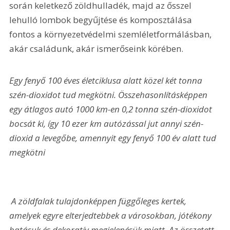
során keletkező zöldhulladék, majd az ősszel 
lehulló lombok begyűjtése és komposztálása 
fontos a környezetvédelmi szemléletformálásban, 
akár családunk, akár ismerőseink körében.
Egy fenyő 100 éves életciklusa alatt közel két tonna 
szén-dioxidot tud megkötni. Összehasonlításképpen 
egy átlagos autó 1000 km-en 0,2 tonna szén-dioxidot 
bocsát ki, így 10 ezer km autózással jut annyi szén-
dioxid a levegőbe, amennyit egy fenyő 100 év alatt tud 
megkötni
 A zöldfalak tulajdonképpen függőleges kertek, 
amelyek egyre elterjedtebbek a városokban, jótékony 
hatásuk és dekoratív megjelenésük miatt. Az összetett, 