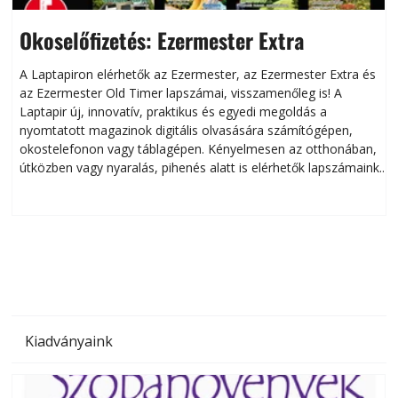
Okoselőfizetés: Ezermester Extra
A Laptapiron elérhetők az Ezermester, az Ezermester Extra és
az Ezermester Old Timer lapszámai, visszamenőleg is! A
Laptapir új, innovatív, praktikus és egyedi megoldás a
L
nyomtatott magazinok digitális olvasására számítógépen,
okostelefonon vagy táblagépen. Kényelmesen az otthonában,
útközben vagy nyaralás, pihenés alatt is elérhetők lapszámaink.
ú
Bárhol, bármikor, akár külföldön élve vagy dolgozva is
B
olvashatók az Ezermester lapszámai. A Laptapir kényelmes
megoldás, mert: – t
Kiadványaink