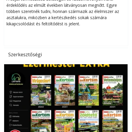
érdeklődés az elmúlt években látványosan megnőtt. Egyre
többen szeretnék tudni, honnan származik az élelmiszer az
l
asztalukra, miközben a kertészkedés sokak számára
kikapcsolódást és feltöltődést is jelent.
é
d
Szerkesztőségi