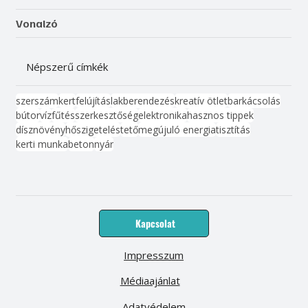
Vonalzó
Népszerű címkék
szerszám
kert
felújítás
lakberendezés
kreatív ötlet
barkácsolás
bútor
víz
fűtés
szerkesztőség
elektronika
hasznos tippek
dísznövény
hőszigetelés
tető
megújuló energia
tisztítás
kerti munka
beton
nyár
Kapcsolat
Impresszum
Médiaajánlat
Adatvédelem