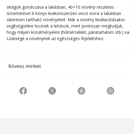
Virágok gondozása a lakásban, 40+10 növény részletes
ismertetése! A könyv lexikonszerűen veszi sorra a lakásban
s
sikeresen tart­ha­tó növényeket. Már a növény kiválasztásakor
h
segítségünkre lesznek a leírások, mert pontosan megtudjuk,
k
hogy milyen körülményekre (hőmérséklet, páratartalom stb.) van
szüksége a növénynek az egészséges fejlődéshez.
t
Kövess minket