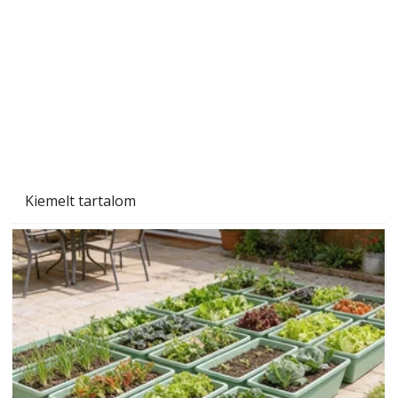
Szárazság a kertben – az aszály hatása a
növényekre és a védekezés lehetőségei
Kiemelt tartalom