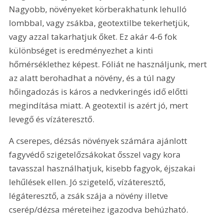
Nagyobb, növényeket körberakhatunk lehulló 
lombbal, vagy zsákba, geotextilbe tekerhetjük, 
vagy azzal takarhatjuk őket. Ez akár 4-6 fok 
különbséget is eredményezhet a kinti 
hőmérséklethez képest. Fóliát ne használjunk, mert 
az alatt berohadhat a növény, és a túl nagy 
hőingadozás is káros a nedvkeringés idő előtti 
megindítása miatt. A geotextil is azért jó, mert 
levegő és vízáteresztő.
A cserepes, dézsás növények számára ajánlott 
fagyvédő szigetelőzsákokat ősszel vagy kora 
tavasszal használhatjuk, kisebb fagyok, éjszakai 
lehűlések ellen. Jó szigetelő, vízáteresztő, 
légáteresztő, a zsák szája a növény illetve 
cserép/dézsa méreteihez igazodva behúzható. 