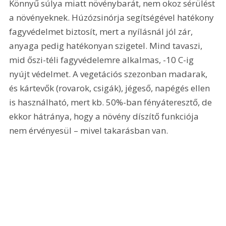
Könnyű súlya miatt növénybarát, nem okoz sérülést 
a növényeknek. Húzózsinórja segítségével hatékony 
fagyvédelmet biztosít, mert a nyílásnál jól zár, 
anyaga pedig hatékonyan szigetel. Mind tavaszi, 
mid őszi-téli fagyvédelemre alkalmas, -10 C-ig 
nyújt védelmet. A vegetációs szezonban madarak, 
és kártevők (rovarok, csigák), jégeső, napégés ellen 
is használható, mert kb. 50%-ban fényáteresztő, de 
ekkor hátránya, hogy a növény díszítő funkciója 
nem érvényesül – mivel takarásban van.