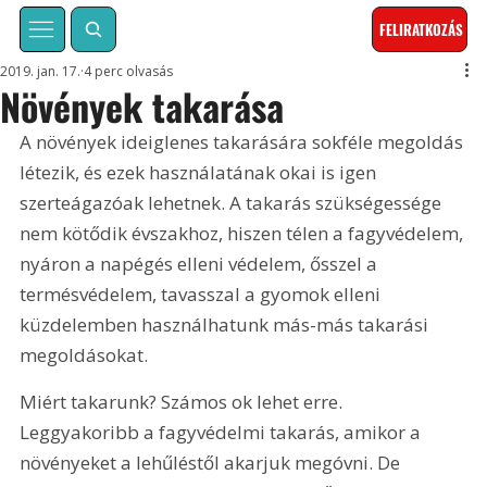
FELIRATKOZÁS
2019. jan. 17.
4 perc olvasás
Növények takarása
A növények ideiglenes takarására sokféle megoldás 
létezik, és ezek használatának okai is igen 
szerteágazóak lehetnek. A takarás szükségessége 
nem kötődik évszakhoz, hiszen télen a fagyvédelem, 
nyáron a napégés elleni védelem, ősszel a 
termésvédelem, tavasszal a gyomok elleni 
küzdelemben használhatunk más-más takarási 
megoldásokat.
Miért takarunk? Számos ok lehet erre. 
Leggyakoribb a fagyvédelmi takarás, amikor a 
növényeket a lehűléstől akarjuk megóvni. De 