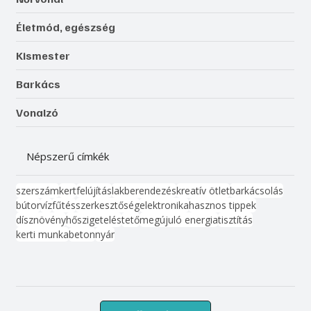
Életmód, egészség
Kismester
Barkács
Vonalzó
Népszerű címkék
szerszám
kert
felújítás
lakberendezés
kreatív ötlet
barkácsolás
bútor
víz
fűtés
szerkesztőség
elektronika
hasznos tippek
dísznövény
hőszigetelés
tető
megújuló energia
tisztítás
kerti munka
beton
nyár