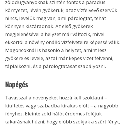
zölddugványoknak szintén fontos a páradús 
környezet, lévén gyökerük, azaz vízfelvevő szervük 
nincs, levelük meg van, ami párologtat, tehát 
könnyen kiszáradnak. Az első gyökerek 
megjelenésével a helyzet már változik, mivel 
ekkortól a növény önálló vízfelvételre képessé válik. 
Magoncoknál is hasonló a helyzet, amint lesz 
gyökere és levele, azzal már képes vizet felvenni, 
táplálkozni, és a párologtatását szabályozni.
Napégés
Tavasszal a növényeket hozzá kell szoktatni – 
kiültetés vagy szabadba kirakás előtt – a nagyobb 
fényhez. Eleinte zöld hálót érdemes föléjük 
takarásnak húzni, hogy előbb szokják a szűrt fényt, 