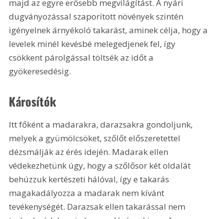
majd az egyre erősebb megvilágítást. A nyári 
dugványozással szaporított növények szintén 
igényelnek árnyékoló takarást, aminek célja, hogy a 
levelek minél kevésbé melegedjenek fel, így 
csökkent párolgással töltsék az időt a 
gyökeresedésig.
Károsítók
Itt főként a madarakra, darazsakra gondoljunk, 
melyek a gyümölcsöket, szőlőt előszeretettel 
dézsmálják az érés idején. Madarak ellen 
védekezhetünk úgy, hogy a szőlősor két oldalát 
behúzzuk kertészeti hálóval, így e takarás 
magakadályozza a madarak nem kívánt 
tevékenységét. Darazsak ellen takarással nem 