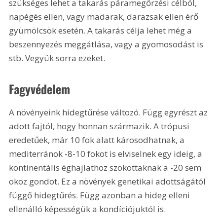
szükséges lehet a takarás páramegőrzési célból, 
napégés ellen, vagy madarak, darazsak ellen érő 
gyümölcsök esetén. A takarás célja lehet még a 
beszennyezés meggátlása, vagy a gyomosodást is 
stb. Vegyük sorra ezeket.
Fagyvédelem
A növényeink hidegtűrése változó. Függ egyrészt az 
adott fajtól, hogy honnan származik. A trópusi 
eredetűek, már 10 fok alatt károsodhatnak, a 
mediterránok -8-10 fokot is elviselnek egy ideig, a 
kontinentális éghajlathoz szokottaknak a -20 sem 
okoz gondot. Ez a növények genetikai adottságától 
függő hidegtűrés. Függ azonban a hideg elleni 
ellenálló képességük a kondíciójuktól is.