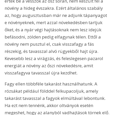
értek be a vesszők az ősz során, nem készült fel a 
növény a hideg évszakra. Ezért általános szabály 
az, hogy augusztusban már ne adjunk tápanyagot 
e növényeknek, mert azzal növekedésben tartjuk 
őket, és a nyár végi hajtásoknak nem lesz idejük 
befásodni, zölden pedig elfagynak télen. Ettől a 
növény nem pusztul el, csak visszafagy a fás 
részekig, és tavasszal alvó rügyekből hajt újra. 
Kevesebb lesz a virágzás, és feleslegesen pazarol 
energiát a növény az őszi növekedésre, amit 
visszafagyva tavasszal újra kezdhet.
Fagy ellen többféle takarást használhatunk. A 
rózsákat például földdel felkupacoljuk, amely 
takarást tavasszal a fagyok elmúltával lebontunk. 
Ha ezt nem tennénk, akkor oltványok esetén 
megeshet, hogy az alanyból vadhajtások törnek elő. 