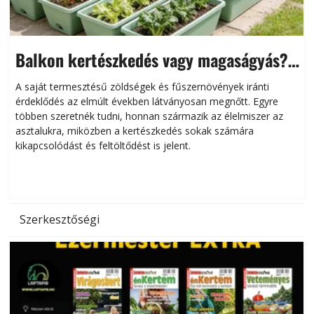
Balkon kertészkedés vagy magaságyás?
Helytakarékos kertészkedés
A saját termesztésű zöldségek és fűszernövények iránti
érdeklődés az elmúlt években látványosan megnőtt. Egyre
többen szeretnék tudni, honnan származik az élelmiszer az
l
asztalukra, miközben a kertészkedés sokak számára
kikapcsolódást és feltöltődést is jelent.
é
d
Szerkesztőségi