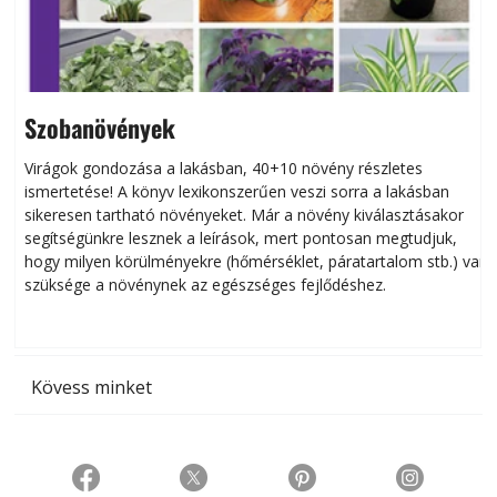
Szobanövények
Virágok gondozása a lakásban, 40+10 növény részletes
ismertetése! A könyv lexikonszerűen veszi sorra a lakásban
s
sikeresen tart­ha­tó növényeket. Már a növény kiválasztásakor
h
segítségünkre lesznek a leírások, mert pontosan megtudjuk,
k
hogy milyen körülményekre (hőmérséklet, páratartalom stb.) van
szüksége a növénynek az egészséges fejlődéshez.
t
Kövess minket