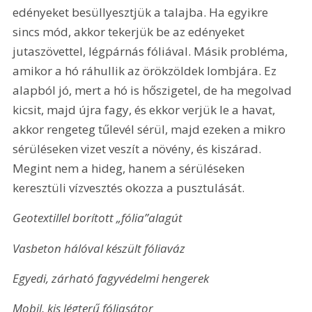
edényeket besüllyesztjük a talajba. Ha egyikre 
sincs mód, akkor tekerjük be az edényeket 
jutaszövettel, légpárnás fóliával. Másik probléma, 
amikor a hó ráhullik az örökzöldek lombjára. Ez 
alapból jó, mert a hó is hőszigetel, de ha megolvad 
kicsit, majd újra fagy, és ekkor verjük le a havat, 
akkor rengeteg tűlevél sérül, majd ezeken a mikro 
sérüléseken vizet veszít a növény, és kiszárad. 
Megint nem a hideg, hanem a sérüléseken 
keresztüli vízvesztés okozza a pusztulását.
Geotextillel borított „fólia”alagút
Vasbeton hálóval készült fóliaváz
Egyedi, zárható fagyvédelmi hengerek
Mobil, kis légterű fóliasátor