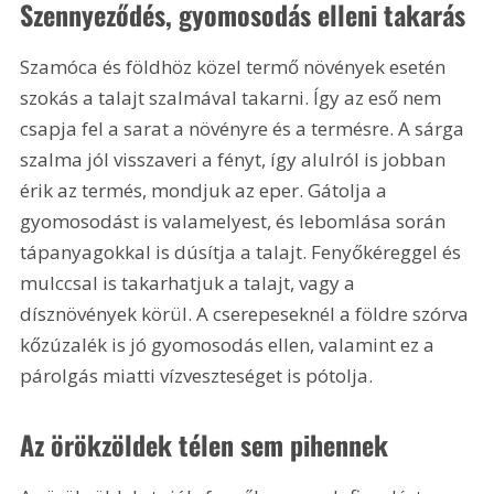
Szennyeződés, gyomosodás elleni takarás
Szamóca és földhöz közel termő növények esetén 
szokás a talajt szalmával takarni. Így az eső nem 
csapja fel a sarat a növényre és a termésre. A sárga 
szalma jól visszaveri a fényt, így alulról is jobban 
érik az termés, mondjuk az eper. Gátolja a 
gyomosodást is valamelyest, és lebomlása során 
tápanyagokkal is dúsítja a talajt. Fenyőkéreggel és 
mulccsal is takarhatjuk a talajt, vagy a 
dísznövények körül. A cserepeseknél a földre szórva 
kőzúzalék is jó gyomosodás ellen, valamint ez a 
párolgás miatti vízveszteséget is pótolja.
Az örökzöldek télen sem pihennek