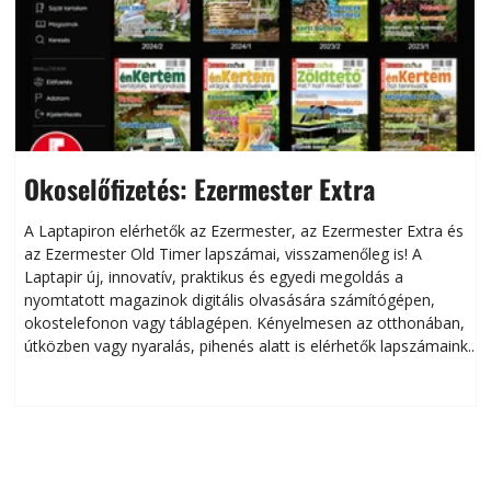
Okoselőfizetés: Ezermester Extra
A Laptapiron elérhetők az Ezermester, az Ezermester Extra és
az Ezermester Old Timer lapszámai, visszamenőleg is! A
Laptapir új, innovatív, praktikus és egyedi megoldás a
L
nyomtatott magazinok digitális olvasására számítógépen,
okostelefonon vagy táblagépen. Kényelmesen az otthonában,
útközben vagy nyaralás, pihenés alatt is elérhetők lapszámaink.
ú
Bárhol, bármikor, akár külföldön élve vagy dolgozva is
B
olvashatók az Ezermester lapszámai. A Laptapir kényelmes
megoldás, mert: – t