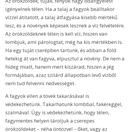
Az örökzöldek, tuják, fenyők nagy odafigyelést 
igényelnek télen. Ha a talaj a fagyok beálltakor 
vízzel átitatott, a talaj átfagyása kisebb mértékű 
lesz, és a növények képesek lesznek a víz felvételére. 
Az örökzöldeknek télen is kell víz, hiszen van 
lombjuk, ami párologtat, még ha kis mértékben is. 
Ha egy tuját cserépben tartunk, és abban a föld 
hetekig át van fagyva, elpusztul a növény. De nem a 
hideg miatt, hanem mert kiszárad, hiszen a jég 
formájában, azaz szilárd állapotban levő vízből 
nem tud felvenni nedvességet.
A fagyok ellen a tövek takarásával is 
védekezhetünk. Takarhatunk lombbal, fakéreggel, 
szalmával. Úgy is védekezhetünk, hogy télen, 
fagymentes helyen tároljuk a cserepes 
örökzöldeket – néha öntözve! – őket, vagy az 