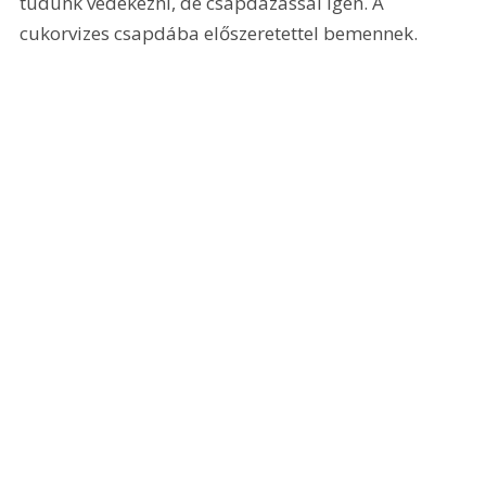
tudunk védekezni, de csapdázással igen. A 
cukorvizes csapdába előszeretettel bemennek.