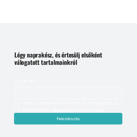
Légy naprakész, és értesülj elsőként
válogatott tartalmainkról
E-mail cím
*
Igen, szeretnék feliratkozni, és elfogadom az 
adatkezelést. 
Adatvédelmi tájékoztató
Feliratkozás