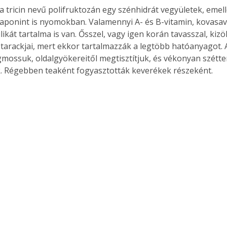
 tricin nevű polifruktozán egy szénhidrát vegyületek, emell
zaponint is nyomokban. Valamennyi A- és B-vitamin, kovasav,
likát tartalma is van. Ősszel, vagy igen korán tavasszal, kizöl
tarackjai, mert ekkor tartalmazzák a legtöbb hatóanyagot. A
Együtt jobban megéri!
mossuk, oldalgyökereitől megtisztítjuk, és vékonyan szétter
Bővebb információ itt!
. Régebben teaként fogyasztották keverékek részeként.
k az
Együtt jobban megéri! A
mester
könyvek tetszőleges
er Old
párosítással kedvezményes
áron, 0 Ft postaköltséggel
ptapir új,
megrendelhetők!
és egyedi
tt
lvasására
elefonon
nyelmesen
ben vagy
t is
. Bárhol,
ön élve
ashatók az