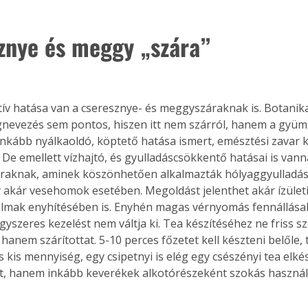
. A
megoldás,
znye és meggy „szára”
ív hatása van a cseresznye- és meggyszáraknak is. Botanika
gnevezés sem pontos, hiszen itt nem szárról, hanem a gyüm
inkább nyálkaoldó, köptető hatása ismert, emésztési zavar k
 De emellett vízhajtó, és gyulladáscsökkentő hatásai is vann
raknak, aminek köszönhetően alkalmazták hólyaggyulladás,
y akár vesehomok esetében. Megoldást jelenthet akár ízület
lmak enyhítésében is. Enyhén magas vérnyomás fennállásako
gyszeres kezelést nem váltja ki. Tea készítéséhez ne friss s
hanem szárítottat. 5-10 perces főzetet kell készteni belőle,
s kis mennyiség, egy csipetnyi is elég egy csészényi tea elk
, hanem inkább keverékek alkotórészeként szokás használ