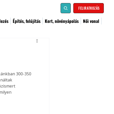
FELIRATKOZÁS
dezés
Építés, felújítás
Kert, növényápolás
Női vonal
azánkban 300-350 
náltak 
özismert 
milyen 