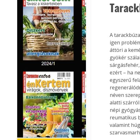
Tarack
A tarackbúza
igen problém
áttöri a kemé
gyökér szálak
sárgásfehér,
ezért – ha n
egyszerű fel
regenerálódn
néven szere
alatti szárró
népi gyógyás
reumatikus b
valamint húg
szarvasmarhá