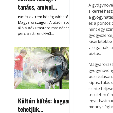
tanács, amivel
A gyógynövén
sikerrel hasz
megóvhatjuk
Ismét extrém hőség várható
a gyógyhatás
autónkat a nyári
Magyarországon. A tűző napon
és a pontos 
álló autók utastere már néhány
mint egy szi
károktól
perc alatt rendkívül
gyógyszercég
felmelegszik, és rövid időn belül
kísérletekbe
akár a 60-70 °C-ot is
vizsgálnak, 
megközelítheti. Ez nemcsak a
biztos.
beszállást teszi kellemetlenné,
hanem az autó állapotára és a
Magyarország
benne hagyott tárgyakra is
gyógynövénye
káros hatással lehet. Néhány
pusztulásána
egyszerű óvintézkedéssel
kipusztulás s
azonban jelentősen
szinte teljes
csökkenthetjük a hőség káros
hatásait.
területen él
Kültéri hűtés: hogyan
egyedszámán
mennyiségbe
tehetjük