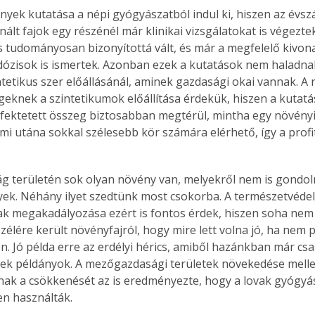
yek kutatása a népi gyógyászatból indul ki, hiszen az évsz
nált fajok egy részénél már klinikai vizsgálatokat is végezt
 tudományosan bizonyítottá vált, és már a megfelelő kivon
dózisok is ismertek. Azonban ezek a kutatások nem haladna
ntetikus szer előállásánál, aminek gazdasági okai vannak. A 
eknek a szintetikumok előállítása érdekük, hiszen a kutatá
 fektetett összeg biztosabban megtérül, mintha egy növény
ami utána sokkal szélesebb kör számára elérhető, így a profi
 területén sok olyan növény van, melyekről nem is gondol
k. Néhány ilyet szedtünk most csokorba. A természetvédel
k megakadályozása ezért is fontos érdek, hiszen soha nem 
zélére került növényfajról, hogy mire lett volna jó, ha nem p
en. Jó példa erre az erdélyi hérics, amiből hazánkban már cs
nek példányok. A mezőgazdasági területek növekedése melle
ak a csökkenését az is eredményezte, hogy a lovak gyógyá
n használták.