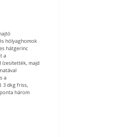
hajtó 
 és hólyaghomok 
es hátgerinc 
t a 
ízesítették, majd 
natával 
s a 
3 dkg friss, 
naponta három 