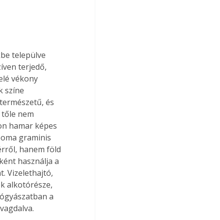
be települve 
íven terjedő, 
felé vékony 
k színe 
 természetű, és 
 tőle nem 
yon hamar képes 
zoma graminis 
ről, hanem föld 
ként használja a 
 Vizelethajtó, 
k alkotórésze, 
yógyászatban a 
vagdalva.