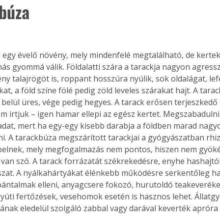
búza
 egy évelő növény, mely mindenfelé megtalálható, de kertek
ás gyommá válik. Földalatti szára a tarackja nagyon agressz
ny talajrögöt is, roppant hosszúra nyúlik, sok oldalágat, le
at, a föld színe fölé pedig zöld leveles szárakat hajt. A tarac
 belül üres, vége pedig hegyes. A tarack erősen terjeszkedő
em irtjuk – igen hamar ellepi az egész kertet. Megszabadulni
adat, mert ha egy-egy kisebb darabja a földben marad nag
i. A tarackbúza megszárított tarackjai a gyógyászatban rhi
pelnek, mely megfogalmazás nem pontos, hiszen nem gyökér
l van szó. A tarack forrázatát székrekedésre, enyhe hashajtó
zat. A nyálkahártyákat élénkebb működésre serkentőleg hat.
ántalmak elleni, anyagcsere fokozó, hurutoldó teakeveréke
yúti fertőzések, vesehomok esetén is hasznos lehet. Állatg
nak eledelül szolgáló zabbal vagy darával keverték apróra 