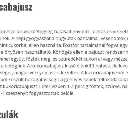
cabajusz
tórésze a cukorbetegség hatásait enyhítő-, diétás és vizelet
knek. A népi gyógyászat a húgyutak bántalmai, vesehomok
mint cukorbaj ellen használta. Foszfor tartalmánál fogva egy
előnyösen használható. Köhögés ellen a bajuszt rendszerin
mel együtt főzték meg, és szüredékét cukorral vagy mézzel 
 a betegnek. A kukoricabajusz kissé élénkítő hatású, de kivo
séget, magas vérnyomást is kezeltek. A kukoricabajuszból é
ből készült borogatás segít a gennyes sebek felfakadásánál. 
t kukoricabajuszt 1 liter vízben 1-2 percig főztek, szűrve, 
-1 csészényit fogyasztottak belőle.
zulák