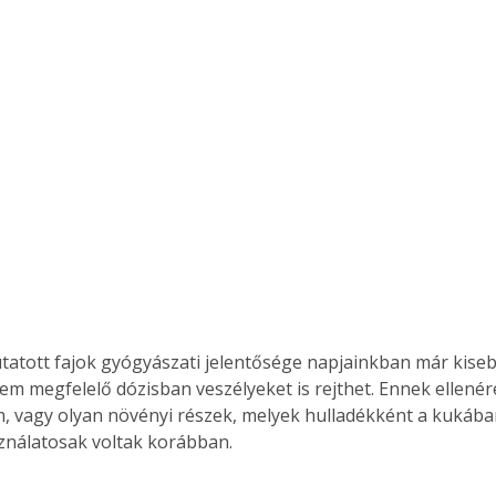
atott fajok gyógyászati jelentősége napjainkban már kiseb
em megfelelő dózisban veszélyeket is rejthet. Ennek ellenére
 vagy olyan növényi részek, melyek hulladékként a kukában
ználatosak voltak korábban.