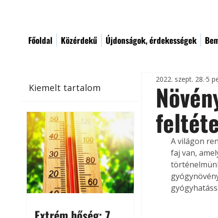
Főoldal
Közérdekű
Újdonságok, érdekességek
Bem
2022. szept. 28.
5 p
Növény
Kiemelt tartalom
feltét
A világon re
faj van, ame
történelmünk
gyógynövénye
gyógyhatássa
Extrém hőség: 7