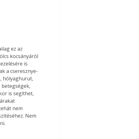
ilag ez az 
ölcs kocsányáról 
ezelésére is 
ak a cseresznye- 
 hólyaghurut, 
i betegségek, 
r is segíthet, 
zárakat 
 tehát nem 
észítéséhez. Nem 
ni.