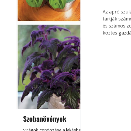
Az apró szul
tartják szám
és számos zö
köztes gazdá
Szobanövények
Virágoskert: k
teraszon, laká
Virágok gondozása a lakásban,