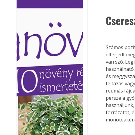
Ezermester lapszámai. A
Ezermester lapszámai
Laptapir kényelmes megoldás,
Laptapir kényelmes 
Cseres
mert: – t
mert: – t
Számos pozit
elterjedt me
van szó. Leg
használható.
és meggyszá
felfázás vag
reumás fájda
persze a gyó
használjunk, 
forrázatot, é
monoteaként