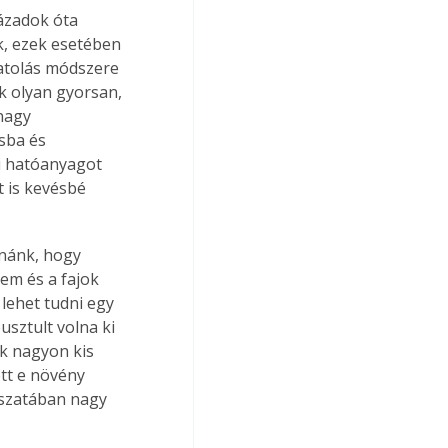
ázadok óta 
ek, ezek esetében 
atolás módszere 
k olyan gyorsan, 
nagy 
sba és 
i hatóanyagot 
t is kevésbé 
nánk, hogy 
em és a fajok 
lehet tudni egy 
usztult volna ki 
ak nagyon kis 
tt e növény 
szatában nagy 