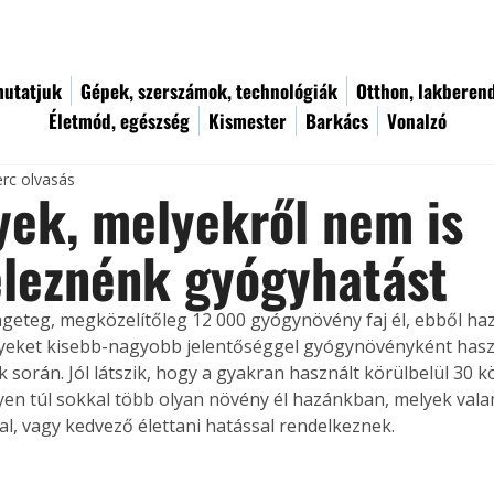
utatjuk
Gépek, szerszámok, technológiák
Otthon, lakberen
Életmód, egészség
Kismester
Barkács
Vonalzó
erc olvasás
ek, melyekről nem is
eleznénk gyógyhatást
ngeteg, megközelítőleg 12 000 gyógynövény faj él, ebből h
lyeket kisebb-nagyobb jelentőséggel gyógynövényként hasz
 során. Jól látszik, hogy a gyakran használt körülbelül 30 k
n túl sokkal több olyan növény él hazánkban, melyek vala
l, vagy kedvező élettani hatással rendelkeznek.