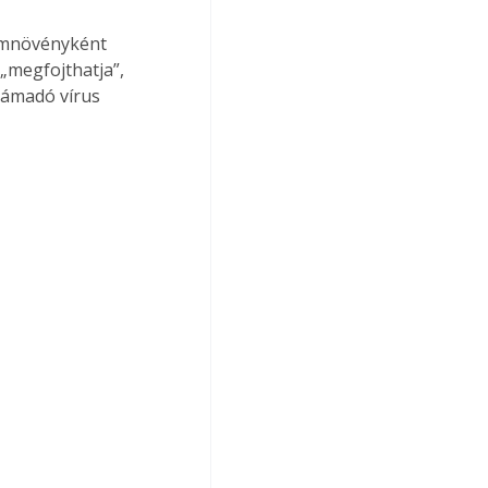
yomnövényként 
„megfojthatja”, 
támadó vírus 