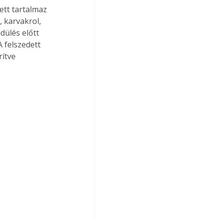
ett tartalmaz 
 karvakrol, 
dülés előtt 
 felszedett 
ítve 