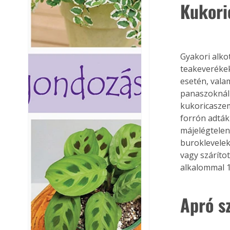
Kukori
Gyakori alko
teakeveréke
esetén, vala
panaszoknál 
kukoricaszem
forrón adták
májelégtelen
buroklevelek
vagy szárítot
alkalommal 1
Apró s