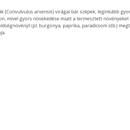
ák (Convulvulus arvensis) virágai bár szépek, leginkább g
on, mivel gyors növekedése miatt a termesztett növényeket 
ldségnövényt (pl. burgonya, paprika, paradicsom stb.) meg
ja.
ertben,
Gyógyító növények: a
sban
természet kincsei az