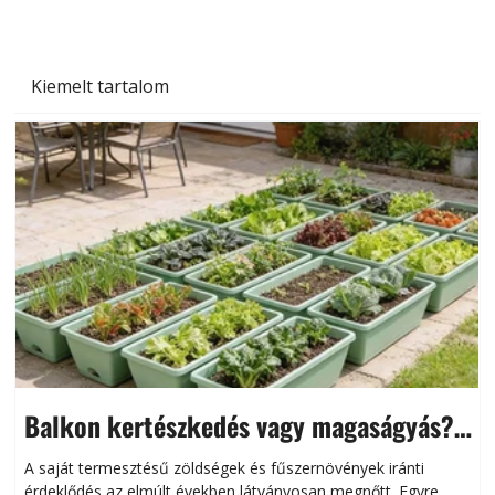
Kiemelt tartalom
Balkon kertészkedés vagy magaságyás?
Helytakarékos kertészkedés
A saját termesztésű zöldségek és fűszernövények iránti
érdeklődés az elmúlt években látványosan megnőtt. Egyre