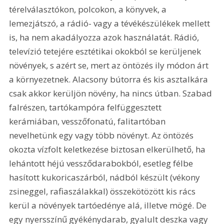
térelválasztókon, polcokon, a könyvek, a 
lemezjátszó, a rádió- vagy a tévékészülékek mellett 
is, ha nem akadályozza azok használatát. Rádió, 
televízió tetejére esztétikai okokból se kerüljenek 
növények, s azért se, mert az öntözés ily módon árt 
a környezetnek. Alacsony bútorra és kis asztalkára 
csak akkor kerüljön növény, ha nincs útban. Szabad 
falrészen, tartókampóra felfüggesztett 
kerámiában, vesszőfonatú, falitartóban 
nevelhetünk egy vagy több növényt. Az öntözés 
okozta vízfolt keletkezése biztosan elkerülhető, ha 
lehántott héjú vessződarabokból, esetleg félbe 
hasított kukoricaszárból, nádból készült (vékony 
zsineggel, rafiaszálakkal) összekötözött kis rács 
kerül a növények tartóedénye alá, illetve mögé. De 
egy nyersszínű gyékénydarab, gyalult deszka vagy 