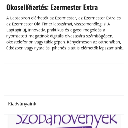
Okoselőfizetés: Ezermester Extra
A Laptapiron elérhetők az Ezermester, az Ezermester Extra és
az Ezermester Old Timer lapszámai, visszamenőleg is! A
Laptapir új, innovatív, praktikus és egyedi megoldás a
L
nyomtatott magazinok digitális olvasására számítógépen,
okostelefonon vagy táblagépen. Kényelmesen az otthonában,
útközben vagy nyaralás, pihenés alatt is elérhetők lapszámaink.
ú
Bárhol, bármikor, akár külföldön élve vagy dolgozva is
B
olvashatók az Ezermester lapszámai. A Laptapir kényelmes
megoldás, mert: – t
Kiadványaink