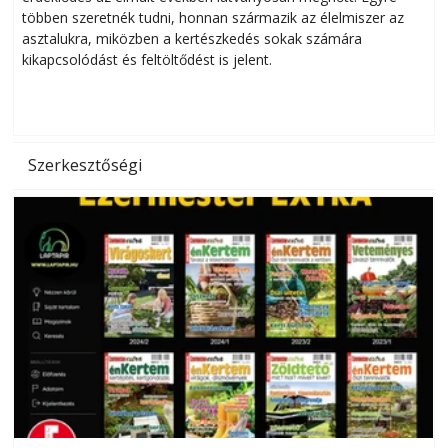
többen szeretnék tudni, honnan származik az élelmiszer az
l
asztalukra, miközben a kertészkedés sokak számára
kikapcsolódást és feltöltődést is jelent.
é
d
Szerkesztőségi