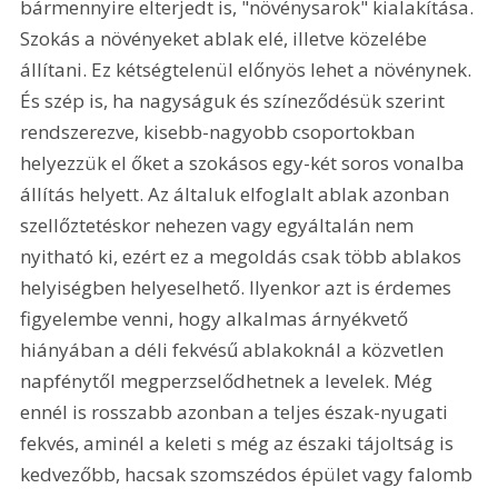
bármennyire elterjedt is, "növénysarok" kialakítása. 
Szokás a növényeket ablak elé, illetve közelébe 
állítani. Ez kétségtelenül előnyös lehet a növénynek. 
És szép is, ha nagyságuk és színeződésük szerint 
rendszerezve, kisebb-nagyobb csoportokban 
helyezzük el őket a szokásos egy-két soros vonalba 
állítás helyett. Az általuk elfoglalt ablak azonban 
szellőztetéskor nehezen vagy egyáltalán nem 
nyitható ki, ezért ez a megoldás csak több ablakos 
helyiségben helyeselhető. Ilyenkor azt is érdemes 
figyelembe venni, hogy alkalmas árnyékvető 
hiányában a déli fekvésű ablakoknál a közvetlen 
napfénytől megperzselődhetnek a levelek. Még 
ennél is rosszabb azonban a teljes észak-nyugati 
fekvés, aminél a keleti s még az északi tájoltság is 
kedvezőbb, hacsak szomszédos épület vagy falomb 