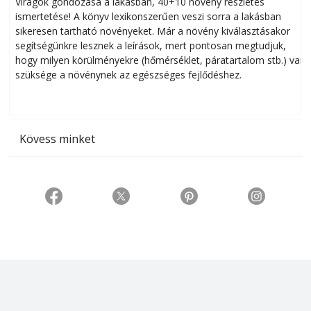
Virágok gondozása a lakásban, 40+10 növény részletes
ismertetése! A könyv lexikonszerűen veszi sorra a lakásban
s
sikeresen tart­ha­tó növényeket. Már a növény kiválasztásakor
h
segítségünkre lesznek a leírások, mert pontosan megtudjuk,
k
hogy milyen körülményekre (hőmérséklet, páratartalom stb.) van
szüksége a növénynek az egészséges fejlődéshez.
t
Kövess minket