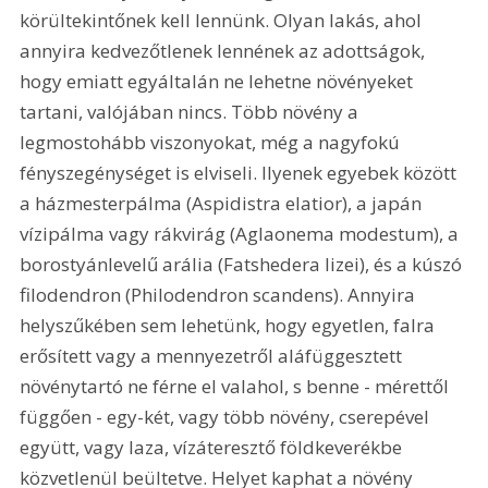
körültekintőnek kell lennünk. Olyan lakás, ahol 
annyira kedvezőtlenek lennének az adottságok, 
hogy emiatt egyáltalán ne lehetne növényeket 
tartani, valójában nincs. Több növény a 
legmostohább viszonyokat, még a nagyfokú 
fényszegénységet is elviseli. Ilyenek egyebek között 
a házmesterpálma (Aspidistra elatior), a japán 
vízipálma vagy rákvirág (Aglaonema modestum), a 
borostyánlevelű arália (Fatshedera lizei), és a kúszó 
filodendron (Philodendron scandens). Annyira 
helyszűkében sem lehetünk, hogy egyetlen, falra 
erősített vagy a mennyezetről aláfüggesztett 
növénytartó ne férne el valahol, s benne - mérettől 
függően - egy-két, vagy több növény, cserepével 
együtt, vagy laza, vízáteresztő földkeverékbe 
közvetlenül beültetve. Helyet kaphat a növény 