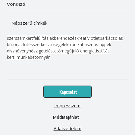
Vonalzó
Népszerű címkék
szerszám
kert
felújítás
lakberendezés
kreatív ötlet
barkácsolás
bútor
víz
fűtés
szerkesztőség
elektronika
hasznos tippek
dísznövény
hőszigetelés
tető
megújuló energia
tisztítás
kerti munka
beton
nyár
Kapcsolat
Impresszum
Médiaajánlat
Adatvédelem