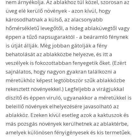
nem árnyékolja. Az ablakhoz túl közel, szorosan az 
üveg elé kerülő növények - azon kívül, hogy 
károsodhatnak a külső, az alacsonyabb 
hőmérsékletű levegőtől, a hideg ablaküvegtől vagy 
éppen a tűző napsugaraktól - a beáramló fénynek 
is útját állják. Még jobban gátolják a fény 
behatolását az ablakközbe helyezve, és itt a 
veszélyek is fokozottabban fenyegetik őket. (Ezért 
sajnálatos, hogy nagyon gyakran találkozni a 
méretükhöz képest legtöbbször szűk ablakközbe 
rekesztett növényekkel.) Legfeljebb a virágjukkal 
díszítő és éppen viruló, ugyanakkor a méretükkel is 
beleillő növények elhelyezésére javasolható az 
ablakköz. Ezeken kívül esetleg azok a kaktuszok és 
más pozsgás növények kerülhetnek az ablaktérbe, 
amelyek különösen fényigényesek és kis termetűek. 