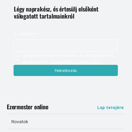
Légy naprakész, és értesülj elsőként
válogatott tartalmainkról
E-mail cím
*
Igen, szeretnék feliratkozni, és elfogadom az 
adatkezelést. 
Adatvédelmi tájékoztató
Feliratkozás
Ezermester online
Lap tetejére
Rovatok