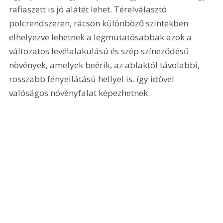
rafiaszett is jó alátét lehet. Térelválasztó 
polcrendszeren, rácson különböző szintekben 
elhelyezve lehetnek a legmutatósabbak azok a 
változatos levélalakulású és szép színeződésű 
növények, amelyek beérik, az ablaktól távolabbi, 
rosszabb fényellátású hellyel is. így idővel 
valóságos növényfalat képezhetnek. 