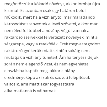
megöntözzük a kókadó növényt, akkor lombja újra 
kisimul. Ez azonban csak egy határon belül 
működik, mert ha a vízhiánytól már maradandó 
károsodást szenvedtek a levél szövetei, akkor már 
nem éled föl többet a növény. Végül vannak a 
raktározó szervekkel felvértezett növények, mint a 
sárgarépa, vagy a retekfélék. Ezek megvastagodott 
raktározó gyökerük miatt szintén sokáig nem 
mutatják a vízhiány tüneteit. Ám ha tenyészidejük 
során nem elegendő vizet, és nem egyenletes 
eloszlásba kapták meg, akkor e hiány 
eredményeképp az ízük és szöveti felépítésük 
változik, ami miatt akár fogyasztásra 
alkalmatlanná is válhatnak.