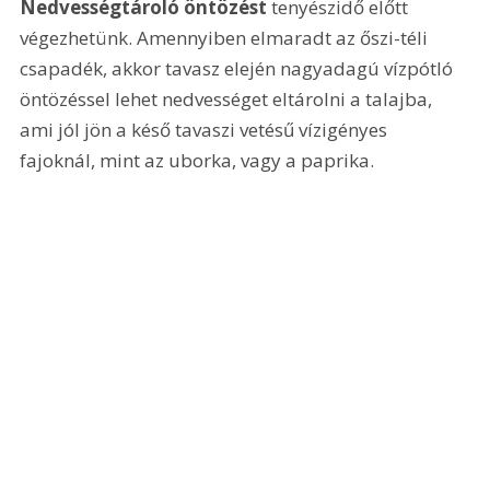
Nedvességtároló öntözést
 tenyészidő előtt 
végezhetünk. Amennyiben elmaradt az őszi-téli 
csapadék, akkor tavasz elején nagyadagú vízpótló 
öntözéssel lehet nedvességet eltárolni a talajba, 
ami jól jön a késő tavaszi vetésű vízigényes 
fajoknál, mint az uborka, vagy a paprika.