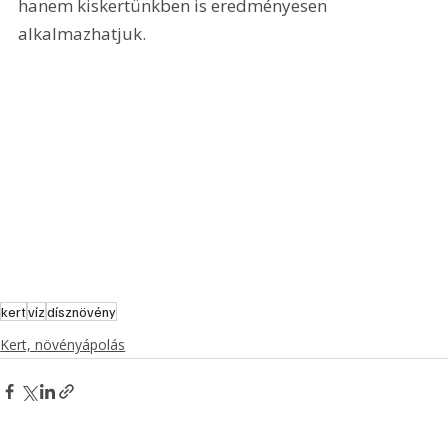
hanem kiskertünkben is eredményesen 
alkalmazhatjuk.
kert
víz
dísznövény
Kert, növényápolás