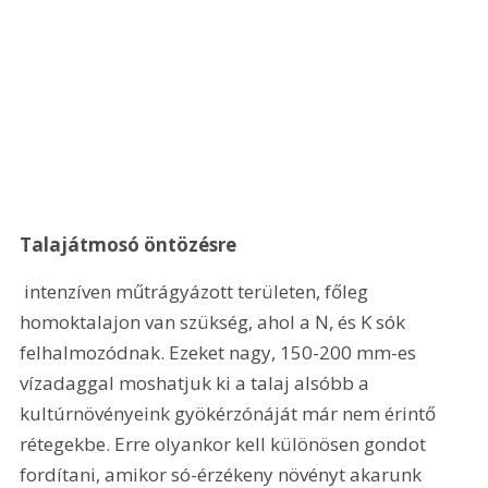
Talajátmosó öntözésre
 intenzíven műtrágyázott területen, főleg 
homoktalajon van szükség, ahol a N, és K sók 
felhalmozódnak. Ezeket nagy, 150-200 mm-es 
vízadaggal moshatjuk ki a talaj alsóbb a 
kultúrnövényeink gyökérzónáját már nem érintő 
rétegekbe. Erre olyankor kell különösen gondot 
fordítani, amikor só-érzékeny növényt akarunk 