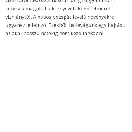
vizet tárolnak, ezzel hosszú ideig függetleníteni 
képesek magukat a környezetükben felmerülő 
vízhiánytól. A húsos pozsgás levelű növényekre 
ugyanez jellemző. Ezekből, ha levágunk egy hajtást, 
az akár hosszú hetekig nem kezd lankadni. 