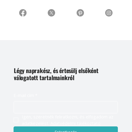
Légy naprakész, és értesülj elsőként
válogatott tartalmainkról
E-mail cím
*
Igen, szeretnék feliratkozni, és elfogadom az 
adatkezelést. 
Adatvédelmi tájékoztató
Feliratkozás