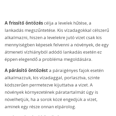
A frissítő öntözés
 célja a levelek hűtése, a 
lankadás megszűntetése. Kis vízadagokkal célszerű 
alkalmazni, hiszen a levelekre jutó vizet csak kis 
mennyiségben képesek felvenni a növények, de egy 
átmeneti vízhiányból adódó lankadás esetén ez 
éppen elegendő a probléma megoldására.
A párásító öntözést
 a páraigényes fajok esetén 
alkalmazzuk, kis vízadaggal, porlasztva, szinte 
ködszerűen permetezve kijuttatva a vizet. A 
növények környezetének páratartalmát úgy is 
növelhetjük, ha a sorok közé engedjük a vizet, 
aminek egy része onnan elpárolog.