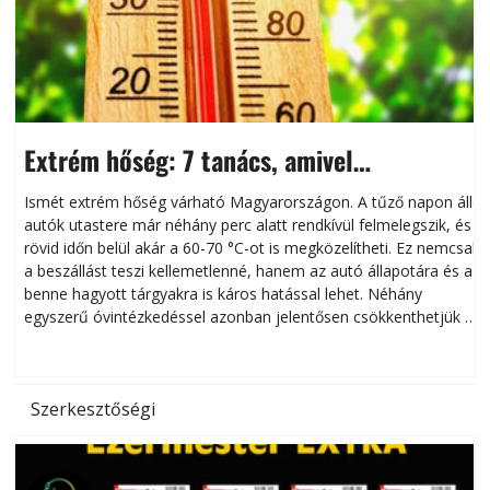
Extrém hőség: 7 tanács, amivel
megóvhatjuk autónkat a nyári károktól
Ismét extrém hőség várható Magyarországon. A tűző napon álló
autók utastere már néhány perc alatt rendkívül felmelegszik, és
rövid időn belül akár a 60-70 °C-ot is megközelítheti. Ez nemcsak
n
a beszállást teszi kellemetlenné, hanem az autó állapotára és a
benne hagyott tárgyakra is káros hatással lehet. Néhány
egyszerű óvintézkedéssel azonban jelentősen csökkenthetjük a
hőség káros hatásait.
l
Szerkesztőségi