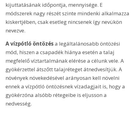
kijuttatásának időpontja, mennyisége. E 
módszerek nagy részét szinte mindenki alkalmazza 
kiskertjében, csak esetleg nincsenek így nevükön 
nevezve.
A vízpótló öntözés
 a legáltalánosabb öntözési 
mód, hiszen a csapadék hiánya esetén a talaj 
megfelelő víztartalmának elérése a célunk vele. A 
gyökérzettel átszőtt talajréteget átnedvesítjük. A 
növények növekedésével arányosan kell növelni 
ennek a vízpótló öntözésnek vízadagjait is, hogy a 
gyökérzóna alsóbb rétegeibe is eljusson a 
nedvesség.