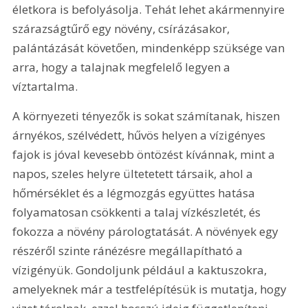
életkora is befolyásolja. Tehát lehet akármennyire 
szárazságtűrő egy növény, csírázásakor, 
palántázását követően, mindenképp szüksége van 
arra, hogy a talajnak megfelelő legyen a 
víztartalma. 
A környezeti tényezők is sokat számítanak, hiszen 
árnyékos, szélvédett, hűvös helyen a vízigényes 
fajok is jóval kevesebb öntözést kívánnak, mint a 
napos, szeles helyre ültetetett társaik, ahol a 
hőmérséklet és a légmozgás együttes hatása 
folyamatosan csökkenti a talaj vízkészletét, és 
fokozza a növény párologtatását. A növények egy 
részéről szinte ránézésre megállapítható a 
vízigényük. Gondoljunk például a kaktuszokra, 
amelyeknek már a testfelépítésük is mutatja, hogy 