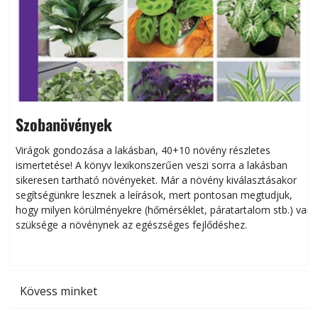
Szobanövények
Virágok gondozása a lakásban, 40+10 növény részletes
ismertetése! A könyv lexikonszerűen veszi sorra a lakásban
s
sikeresen tart­ha­tó növényeket. Már a növény kiválasztásakor
h
segítségünkre lesznek a leírások, mert pontosan megtudjuk,
k
hogy milyen körülményekre (hőmérséklet, páratartalom stb.) van
szüksége a növénynek az egészséges fejlődéshez.
t
Kövess minket