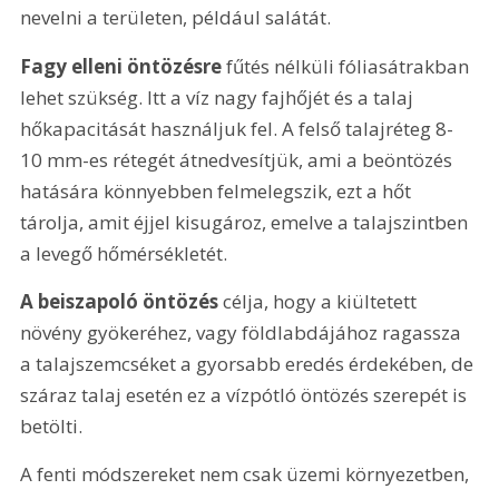
nevelni a területen, például salátát.
Fagy elleni öntözésre
 fűtés nélküli fóliasátrakban 
lehet szükség. Itt a víz nagy fajhőjét és a talaj 
hőkapacitását használjuk fel. A felső talajréteg 8-
10 mm-es rétegét átnedvesítjük, ami a beöntözés 
hatására könnyebben felmelegszik, ezt a hőt 
tárolja, amit éjjel kisugároz, emelve a talajszintben 
a levegő hőmérsékletét.
A beiszapoló öntözés
 célja, hogy a kiültetett 
növény gyökeréhez, vagy földlabdájához ragassza 
a talajszemcséket a gyorsabb eredés érdekében, de 
száraz talaj esetén ez a vízpótló öntözés szerepét is 
betölti.
A fenti módszereket nem csak üzemi környezetben, 