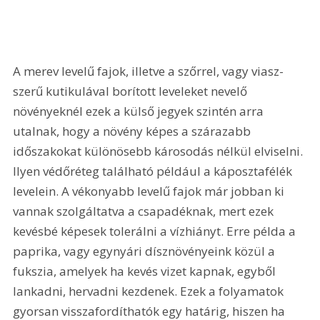
A merev levelű fajok, illetve a szőrrel, vagy viasz-
szerű kutikulával borított leveleket nevelő 
növényeknél ezek a külső jegyek szintén arra 
utalnak, hogy a növény képes a szárazabb 
időszakokat különösebb károsodás nélkül elviselni. 
Ilyen védőréteg található például a káposztafélék 
levelein. A vékonyabb levelű fajok már jobban ki 
vannak szolgáltatva a csapadéknak, mert ezek 
kevésbé képesek tolerálni a vízhiányt. Erre példa a 
paprika, vagy egynyári dísznövényeink közül a 
fukszia, amelyek ha kevés vizet kapnak, egyből 
lankadni, hervadni kezdenek. Ezek a folyamatok 
gyorsan visszafordíthatók egy határig, hiszen ha 