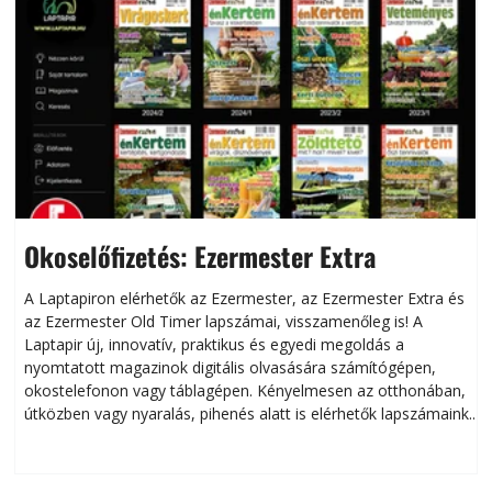
Okoselőfizetés: Ezermester Extra
A Laptapiron elérhetők az Ezermester, az Ezermester Extra és
az Ezermester Old Timer lapszámai, visszamenőleg is! A
Laptapir új, innovatív, praktikus és egyedi megoldás a
L
nyomtatott magazinok digitális olvasására számítógépen,
okostelefonon vagy táblagépen. Kényelmesen az otthonában,
útközben vagy nyaralás, pihenés alatt is elérhetők lapszámaink.
ú
Bárhol, bármikor, akár külföldön élve vagy dolgozva is
B
olvashatók az Ezermester lapszámai. A Laptapir kényelmes
megoldás, mert: – t