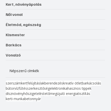
Kert, növényápolás
Női vonal
Életmód, egészség
Kismester
Barkács
Vonalzó
Népszerű címkék
szerszám
kert
felújítás
lakberendezés
kreatív ötlet
barkácsolás
bútor
víz
fűtés
szerkesztőség
elektronika
hasznos tippek
dísznövény
hőszigetelés
tető
megújuló energia
tisztítás
kerti munka
beton
nyár