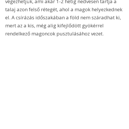
végezhetjük, ami akár 1-2 hétig nedvesen tartja a 
talaj azon felső rétegét, ahol a magok helyezkednek 
el. A csírázás időszakában a föld nem száradhat ki, 
mert az a kis, még alig kifejlődött gyökérrel 
rendelkező magoncok pusztulásához vezet.