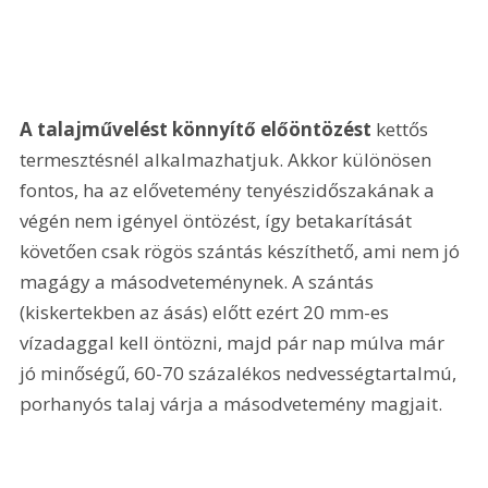
A talajművelést könnyítő előöntözést
 kettős 
termesztésnél alkalmazhatjuk. Akkor különösen 
fontos, ha az elővetemény tenyészidőszakának a 
végén nem igényel öntözést, így betakarítását 
követően csak rögös szántás készíthető, ami nem jó 
magágy a másodveteménynek. A szántás 
(kiskertekben az ásás) előtt ezért 20 mm-es 
vízadaggal kell öntözni, majd pár nap múlva már 
jó minőségű, 60-70 százalékos nedvességtartalmú, 
porhanyós talaj várja a másodvetemény magjait.