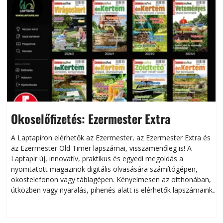
Okoselőfizetés: Ezermester Extra
A Laptapiron elérhetők az Ezermester, az Ezermester Extra és
az Ezermester Old Timer lapszámai, visszamenőleg is! A
Laptapir új, innovatív, praktikus és egyedi megoldás a
L
nyomtatott magazinok digitális olvasására számítógépen,
okostelefonon vagy táblagépen. Kényelmesen az otthonában,
útközben vagy nyaralás, pihenés alatt is elérhetők lapszámaink.
ú
Bárhol, bármikor, akár külföldön élve vagy dolgozva is
B
olvashatók az Ezermester lapszámai. A Laptapir kényelmes
megoldás, mert: – t