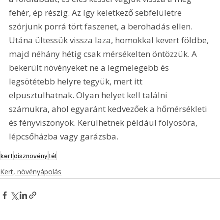
fehér, ép részig. Az így keletkező sebfelületre 
szórjunk porrá tört faszenet, a berohadás ellen. 
Utána ültessük vissza laza, homokkal kevert földbe, 
majd néhány hétig csak mérsékelten öntözzük. A 
bekerült növényeket ne a legmelegebb és 
legsötétebb helyre tegyük, mert itt 
elpusztulhatnak. Olyan helyet kell találni 
számukra, ahol egyaránt kedvezőek a hőmérsékleti 
és fényviszonyok. Kerülhetnek például folyosóra, 
lépcsőházba vagy garázsba.
kert
dísznövény
tél
Kert, növényápolás