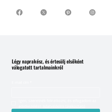
Légy naprakész, és értesülj elsőként
válogatott tartalmainkról
E-mail cím
*
Igen, szeretnék feliratkozni, és elfogadom az 
adatkezelést. 
Adatvédelmi tájékoztató