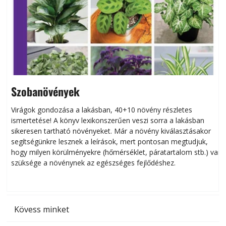
Szobanövények
Virágok gondozása a lakásban, 40+10 növény részletes
ismertetése! A könyv lexikonszerűen veszi sorra a lakásban
s
sikeresen tart­ha­tó növényeket. Már a növény kiválasztásakor
h
segítségünkre lesznek a leírások, mert pontosan megtudjuk,
k
hogy milyen körülményekre (hőmérséklet, páratartalom stb.) van
szüksége a növénynek az egészséges fejlődéshez.
t
Kövess minket