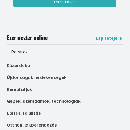
Feliratkozás
Ezermester online
Lap tetejére
Rovatok
Közérdekű
Újdonságok, érdekességek
Bemutatjuk
Gépek, szerszámok, technológiák
Építés, felújítás
Otthon, lakberendezés