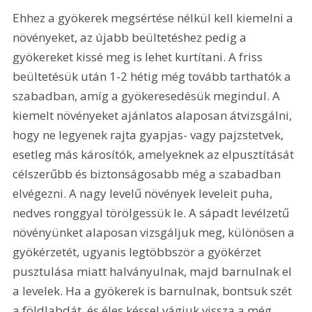
Ehhez a gyökerek megsértése nélkül kell kiemelni a 
növényeket, az újabb beültetéshez pedig a 
gyökereket kissé meg is lehet kurtítani. A friss 
beültetésük után 1-2 hétig még tovább tarthatók a 
szabadban, amíg a gyökeresedésük megindul. A 
kiemelt növényeket ajánlatos alaposan átvizsgálni, 
hogy ne legyenek rajta gyapjas- vagy pajzstetvek, 
esetleg más károsítók, amelyeknek az elpusztítását 
célszerűbb és biztonságosabb még a szabadban 
elvégezni. A nagy levelű növények leveleit puha, 
nedves ronggyal törölgessük le. A sápadt levélzetű 
növényünket alaposan vizsgáljuk meg, különösen a 
gyökérzetét, ugyanis legtöbbször a gyökérzet 
pusztulása miatt halványulnak, majd barnulnak el 
a levelek. Ha a gyökerek is barnulnak, bontsuk szét 
a földlabdát, és éles késsel vágjuk vissza a még 