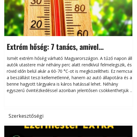
Extrém hőség: 7 tanács, amivel
megóvhatjuk autónkat a nyári károktól
Ismét extrém hőség várható Magyarországon. A tűző napon álló
autók utastere már néhány perc alatt rendkívül felmelegszik, és
rövid időn belül akár a 60-70 °C-ot is megközelítheti. Ez nemcsak
n
a beszállást teszi kellemetlenné, hanem az autó állapotára és a
benne hagyott tárgyakra is káros hatással lehet. Néhány
egyszerű óvintézkedéssel azonban jelentősen csökkenthetjük a
hőség káros hatásait.
l
Szerkesztőségi