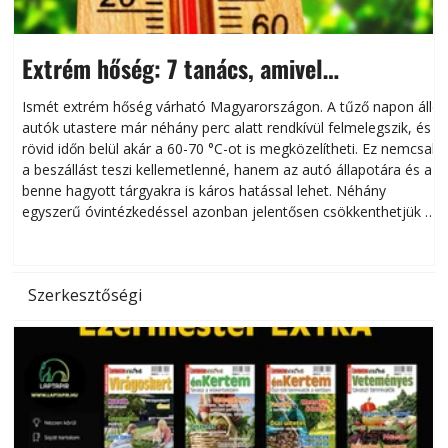
Extrém hőség: 7 tanács, amivel
megóvhatjuk autónkat a nyári károktól
Ismét extrém hőség várható Magyarországon. A tűző napon álló
autók utastere már néhány perc alatt rendkívül felmelegszik, és
rövid időn belül akár a 60-70 °C-ot is megközelítheti. Ez nemcsak
n
a beszállást teszi kellemetlenné, hanem az autó állapotára és a
benne hagyott tárgyakra is káros hatással lehet. Néhány
egyszerű óvintézkedéssel azonban jelentősen csökkenthetjük a
hőség káros hatásait.
l
Szerkesztőségi