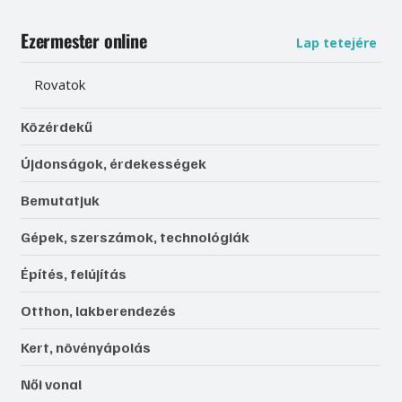
Ezermester online
Lap tetejére
Rovatok
Közérdekű
Újdonságok, érdekességek
Bemutatjuk
Gépek, szerszámok, technológiák
Építés, felújítás
Otthon, lakberendezés
Kert, növényápolás
Női vonal