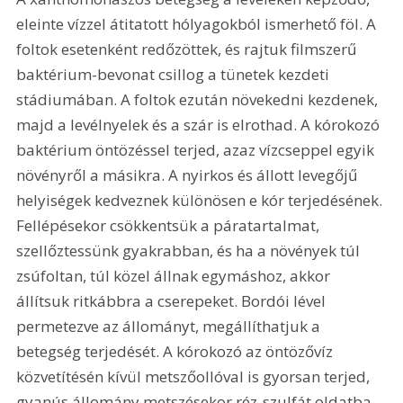
eleinte vízzel átitatott hólyagokból ismerhető föl. A 
foltok esetenként redőzöttek, és rajtuk filmszerű 
baktérium-bevonat csillog a tünetek kezdeti 
stádiumában. A foltok ezután növekedni kezdenek, 
majd a levélnyelek és a szár is elrothad. A kórokozó 
baktérium öntözéssel terjed, azaz vízcseppel egyik 
növényről a másikra. A nyirkos és állott levegőjű 
helyiségek kedveznek különösen e kór terjedésének. 
Fellépésekor csökkentsük a páratartalmat, 
szellőztessünk gyakrabban, és ha a növények túl 
zsúfoltan, túl közel állnak egymáshoz, akkor 
állítsuk ritkábbra a cserepeket. Bordói lével 
permetezve az állományt, megállíthatjuk a 
betegség terjedését. A kórokozó az öntözővíz 
közvetítésén kívül metszőollóval is gyorsan terjed, 
gyanús állomány metszésekor réz-szulfát oldatba 