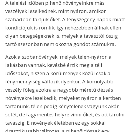
A telelési időben pihenő növényeinkre más 
veszélyek leselkednek, mint nyáron, amikor 
szabadban tartjuk őket. A fényszegény napok miatt 
kondíciójuk is romlik, így nehezebben állnak ellen 
olyan betegségeknek is, melyek a tavasztól őszig 
tartó szezonban nem okozna gondot számukra.
Azok a szobanövények, melyek télen-nyáron a 
lakásban vannak, kevésbé érzik meg a téli 
időszakot, hiszen a körülmények közül csak a 
fénymennyiség változik ilyenkor. A komolyabb 
veszély főleg azokra a nagyobb méretű dézsás 
növényekre leselkedik, melyeket nyáron a kertben 
tartanunk, télen pedig kénytelenek vagyunk akár 
sötét, de fagymentes helyre vinni őket, és ott tárolni 
tavaszig. E növények életében ez egy sokkal 
drasztikusabb változás, a pihenőidőszak egy 