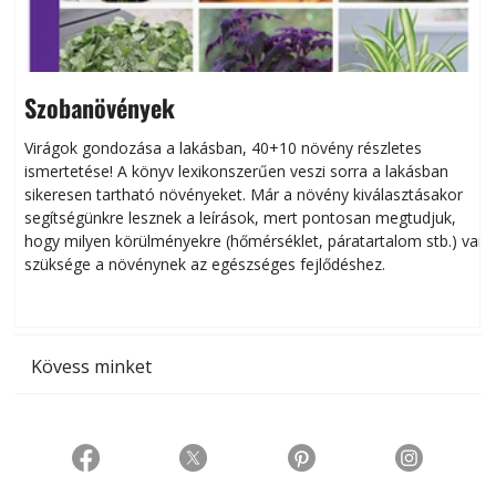
Szobanövények
Virágok gondozása a lakásban, 40+10 növény részletes
ismertetése! A könyv lexikonszerűen veszi sorra a lakásban
s
sikeresen tart­ha­tó növényeket. Már a növény kiválasztásakor
h
segítségünkre lesznek a leírások, mert pontosan megtudjuk,
k
hogy milyen körülményekre (hőmérséklet, páratartalom stb.) van
szüksége a növénynek az egészséges fejlődéshez.
t
Kövess minket