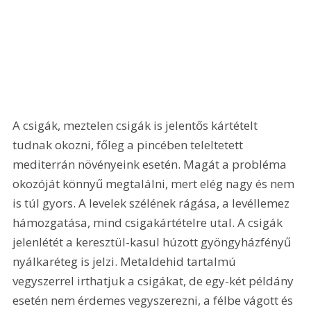
A csigák, meztelen csigák is jelentős kártételt 
tudnak okozni, főleg a pincében teleltetett 
mediterrán növényeink esetén. Magát a probléma 
okozóját könnyű megtalálni, mert elég nagy és nem 
is túl gyors. A levelek szélének rágása, a levéllemez 
hámozgatása, mind csigakártételre utal. A csigák 
jelenlétét a keresztül-kasul húzott gyöngyházfényű 
nyálkaréteg is jelzi. Metaldehid tartalmú 
vegyszerrel irthatjuk a csigákat, de egy-két példány 
esetén nem érdemes vegyszerezni, a félbe vágott és 