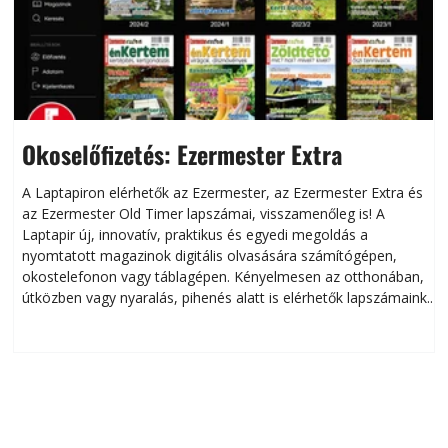
Okoselőfizetés: Ezermester Extra
A Laptapiron elérhetők az Ezermester, az Ezermester Extra és
az Ezermester Old Timer lapszámai, visszamenőleg is! A
Laptapir új, innovatív, praktikus és egyedi megoldás a
L
nyomtatott magazinok digitális olvasására számítógépen,
okostelefonon vagy táblagépen. Kényelmesen az otthonában,
útközben vagy nyaralás, pihenés alatt is elérhetők lapszámaink.
ú
Bárhol, bármikor, akár külföldön élve vagy dolgozva is
B
olvashatók az Ezermester lapszámai. A Laptapir kényelmes
megoldás, mert: – t