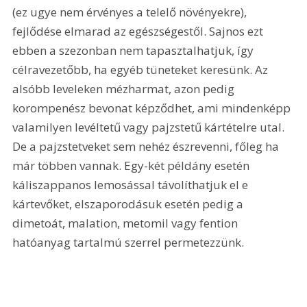
(ez ugye nem érvényes a telelő növényekre), 
fejlődése elmarad az egészségestől. Sajnos ezt 
ebben a szezonban nem tapasztalhatjuk, így 
célravezetőbb, ha egyéb tüneteket keresünk. Az 
alsóbb leveleken mézharmat, azon pedig 
korompenész bevonat képződhet, ami mindenképp 
valamilyen levéltetű vagy pajzstetű kártételre utal. 
De a pajzstetveket sem nehéz észrevenni, főleg ha 
már többen vannak. Egy-két példány esetén 
káliszappanos lemosással távolíthatjuk el e 
kártevőket, elszaporodásuk esetén pedig a 
dimetoát, malation, metomil vagy fention 
hatóanyag tartalmú szerrel permetezzünk.