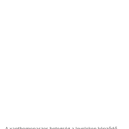
A xanthomonaszos betegség a leveleken képződő, 