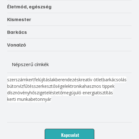
Életmód, egészség
Kismester
Barkács
Vonalzó
Népszerű címkék
szerszám
kert
felújítás
lakberendezés
kreatív ötlet
barkácsolás
bútor
víz
fűtés
szerkesztőség
elektronika
hasznos tippek
dísznövény
hőszigetelés
tető
megújuló energia
tisztítás
kerti munka
beton
nyár
Kapcsolat