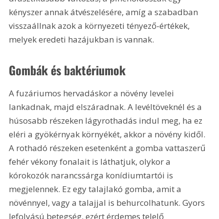
kényszer annak átvészelésére, amíg a szabadban 
visszaállnak azok a környezeti tényező-értékek, 
melyek eredeti hazájukban is vannak.
Gombák és baktériumok 
A fuzáriumos hervadáskor a növény levelei 
lankadnak, majd elszáradnak. A levéltöveknél és a 
húsosabb részeken lágyrothadás indul meg, ha ez 
eléri a gyökérnyak környékét, akkor a növény kidől. 
A rothadó részeken esetenként a gomba vattaszerű 
fehér vékony fonalait is láthatjuk, olykor a 
kórokozók narancssárga konídiumtartói is 
megjelennek. Ez egy talajlakó gomba, amit a 
növénnyel, vagy a talajjal is behurcolhatunk. Gyors 
lefolyású betegség, ezért érdemes telelő 