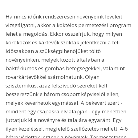
Ha nincs időnk rendszeresen növényeink leveleit 
vizsgálgatni, akkor a koktélos permetezési program 
lehet a megoldás. Ekkor összeírjuk, hogy milyen 
kórokozók és kártevők szoktak jelentkezni a téli 
időszakban a szükségpihenőjüket töltő 
növényeinken, melyek között általában a 
baktériumos és gombás betegségekkel, valamint 
rovarkártevőkkel számolhatunk. Olyan 
szisztemikus, azaz felszívódó szereket kell 
beszerezzünk e három csoport képviselői ellen, 
melyek keverhetők egymással. A bekevert szert - 
mindent egy csapásra elv alapján - egy menetben 
juttatjuk ki a növényre és talajára egyaránt. Egy 
ilyen kezeléssel, megfelelő szellőztetés mellett, 4-6 
hétre védettek lesznek a növények. Természetesen 