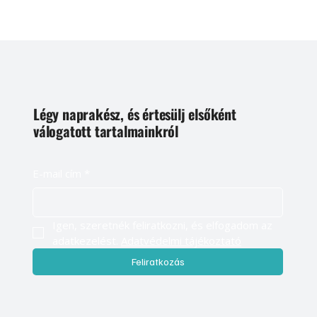
Légy naprakész, és értesülj elsőként
válogatott tartalmainkról
E-mail cím
*
Igen, szeretnék feliratkozni, és elfogadom az 
adatkezelést. 
Adatvédelmi tájékoztató
Feliratkozás