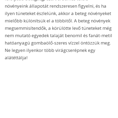
növényeink állapotát rendszeresen figyelni, és ha 
ilyen tüneteket észlelünk, akkor a beteg növényeket 
mielőbb különítsük el a többitől. A beteg növények 
megsemmisítendők, a körülötte levő tüneteket még 
nem mutató egyedek talaját benomil és fanát-metil 
hatóanyagú gombaölő-szeres vízzel öntözzük meg. 
Ne legyen ilyenkor több virágcserépnek egy 
alátéttálja! 