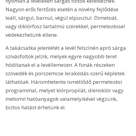
nyomán a leveleken sárgás foltok keletkeznek. 
Nagyon erős fertőzés esetén a növény fejlődése 
leáll, sárgul, barnul, végül elpusztul. Dimetoát, 
vagy diklórfosz tartalmú szerekkel, permetezéssel 
védekezhetünk ellene.
A takácsatka jelenlétét a levél felszínén apró sárga 
szívásfoltok jelzik, melyek egyre nagyobb teret 
hódítanak el a levéllemezen. A fonák részeken 
szövedék és porszemcse lerakódás-szerű képletek 
láthatóak. Háromhetente ismétlődő permetezési 
programmal, melyet klórpropilát, dienoklór vagy 
metomil hatóanyagok valamelyikével végzünk, 
biztos hatást érhetünk el.