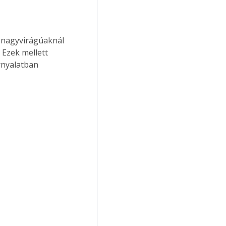
a nagyvirágúaknál 
 Ezek mellett 
árnyalatban 