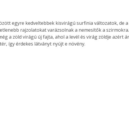
özött egyre kedveltebbek kisvirágú surfinia változatok, de 
tetlenebb rajzolatokat varázsolnak a nemesítők a szirmokra.
g a zöld virágú új fajta, ahol a levél és virág zöldje azért 
tér, így érdekes látványt nyújt e növény.