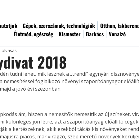
utatjuk
Gépek, szerszámok, technológiák
Otthon, lakberen
Életmód, egészség
Kismester
Barkács
Vonalzó
c olvasás
ydivat 2018
idén tudni lehet, mik lesznek a „trendi” egynyári dísznövény
a nemesítéssel foglalkozó növényi szaporítóanyagot előállí
 majd a jövő évi szezonban.
pkodás ám, hiszen a nemesítők nemesítik az új színeket, vi
i különleges jön létre, azt a szaporítóanyag előállító cégek 
ák a kertészeknek, akik ezekből tálcás kis növényeket rend
májusra piacos, már virágzó, szép méretű növények kerülje