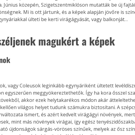
. Június közepén, Szigetszentmiklóson mutatták be új fajtái
ségnek. Mi is ott jártunk, és a képek alapján jövőre is szín
gynyáriakkal ülteti be kerti virágágyását, vagy balkonját…
széljenek magukért a képek
ánok
ok, vagy Coleusok leginkább egynyáriként ültetett levéldísz
n egyszerűen meggyökereztethetők. Így ha kora ősszel sza
tövekből, akkor ezek helytakarékos módon akár áttelelteth
ellően világos helyet tudunk számukra biztosítani. A szép
nváltozata ismert, és azért kedvelt virágágyi növények, mert 
esek, mint más növények virágai, így egész tenyészidőszakba
ató újdonságok sárgás-vöröses színűek, melyek az ősz színei