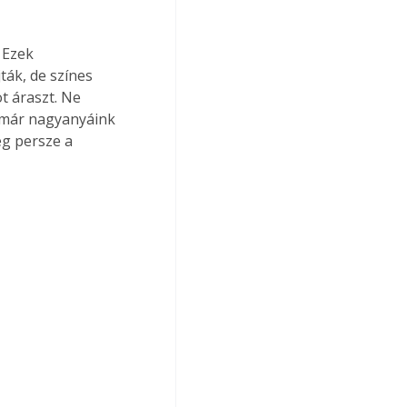
 Ezek 
ták, de színes 
ot áraszt. Ne 
 már nagyanyáink 
eg persze a 