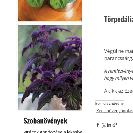
Törpedáli
Végül ne mar
narancssárga
A rendezvényen
hogy milyen v
A cikk az Ez
kert
dísznövény
Kert, növényápolá
Szobanövények
Virágoskert: k
teraszon, laká
Virágok gondozása a lakásban,