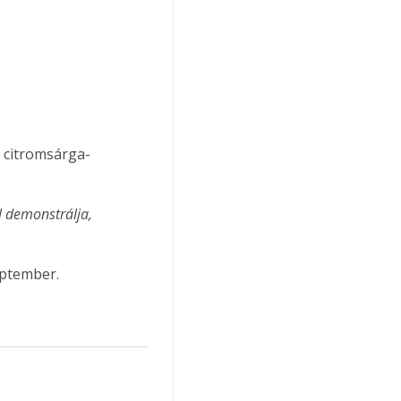
y citromsárga-
l demonstrálja, 
eptember.