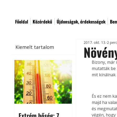
Főoldal
Közérdekű
Újdonságok, érdekességek
Bem
2017. okt. 13.
2 per
Növén
Kiemelt tartalom
Bizony, már 
mutatták be 
mit kínálnak
És ez nem ka
majd ha valam
és megmutatj
Extrém hőség: 7
végén, hogy 