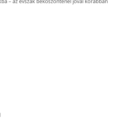
ba – az évszak beköszönténél jóval korábban
m