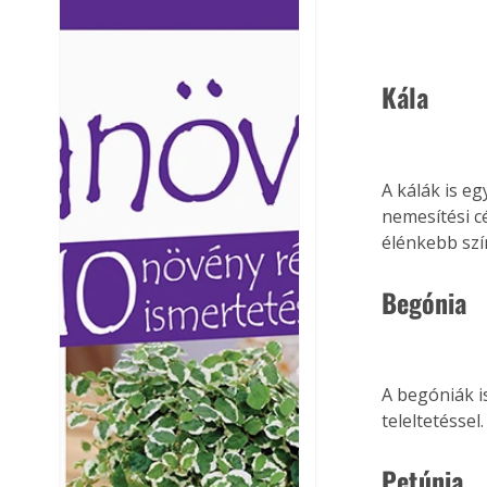
Ezermester lapszámai. A
Ezermester lapszámai
Laptapir kényelmes megoldás,
Laptapir kényelmes 
mert: – t
mert: – t
Kála
A kálák is eg
nemesítési c
élénkebb szí
Begónia
A begóniák i
teleltetéssel.
Petúnia