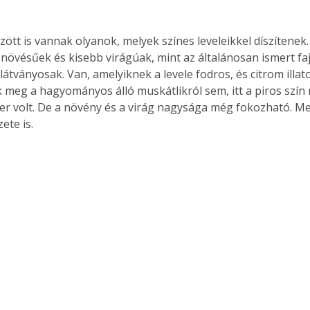
ött is vannak olyanok, melyek színes leveleikkel díszítenek.
növésűek és kisebb virágúak, mint az általánosan ismert faj
Együtt jobban megéri!
 látványosak. Van, amelyiknek a levele fodros, és citrom illat
Bővebb információ itt!
 meg a hagyományos álló muskátlikról sem, itt a piros szín
k az
Együtt jobban megéri! A
áger volt. De a növény és a virág nagysága még fokozható. M
mester
könyvek tetszőleges
ete is.
er Old
párosítással kedvezményes
áron, 0 Ft postaköltséggel
ptapir új,
megrendelhetők!
és egyedi
tt
lvasására
elefonon
nyelmesen
ben vagy
t is
. Bárhol,
ön élve
ashatók az