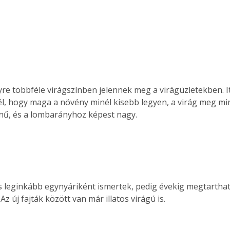
. A
megoldás,
yre többféle virágszínben jelennek meg a virágüzletekben. It
él, hogy maga a növény minél kisebb legyen, a virág meg min
nű, és a lombarányhoz képest nagy.
s leginkább egynyáriként ismertek, pedig évekig megtarthat
 Az új fajták között van már illatos virágú is.