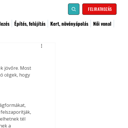
FELIRATKOZÁS
dezés
Építés, felújítás
Kert, növényápolás
Női vonal
ek jövőre. Most 
tó cégek, hogy 
rágformákat, 
felszaporítják, 
elhetnek tél 
nek a 