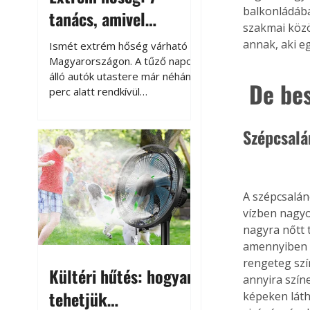
balkonládába
tanács, amivel
szakmai közön
megóvhatjuk
annak, aki e
Ismét extrém hőség várható
autónkat a nyári
Magyarországon. A tűző napon
álló autók utastere már néhány
károktól
 De be
perc alatt rendkívül
felmelegszik, és rövid időn belül
akár a 60-70 °C-ot is
Szépcsal
megközelítheti. Ez nemcsak a
beszállást teszi kellemetlenné,
hanem az autó állapotára és a
benne hagyott tárgyakra is
A szépcsalán
káros hatással lehet. Néhány
vízben nagyo
egyszerű óvintézkedéssel
azonban jelentősen
nagyra nőtt 
csökkenthetjük a hőség káros
amennyiben k
hatásait.
rengeteg szí
Kültéri hűtés: hogyan
annyira szín
tehetjük
képeken láth