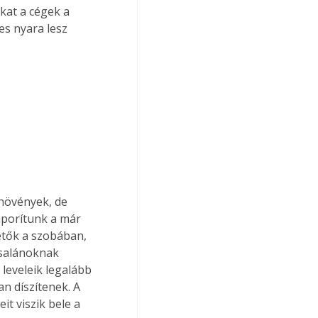
kat a cégek a 
es nyara lesz 
növények, de 
porítunk a már 
etők a szobában, 
csalánoknak 
leveleik legalább 
n díszítenek. A 
t viszik bele a 