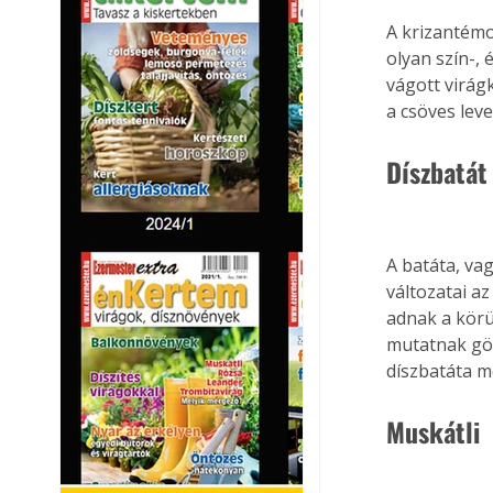
A krizantémo
olyan szín-,
vágott virág
a csöves lev
Díszbatát
A batáta, va
változatai az
adnak a körü
mutatnak gör
díszbatáta m
Muskátli