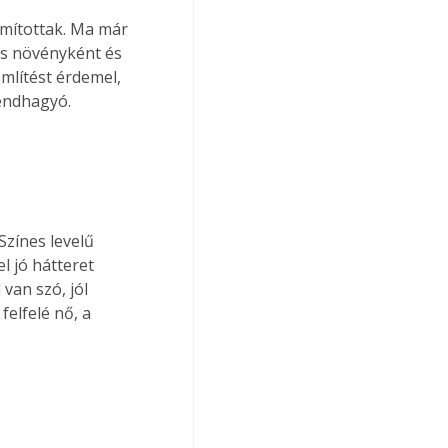
ámítottak. Ma már 
es növényként és 
mlítést érdemel, 
rendhagyó.
zínes levelű 
l jó hátteret 
van szó, jól 
elfelé nő, a 