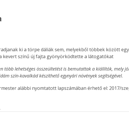
a
adjanak ki a törpe dáliák sem, melyekből többek között eg
 kevert színű új fajta gyönyörködtette a látogatókat
 több lehetséges összeültetést is bemutattak a kiállítók, mely jó
idám szín-kavalkád készíthető egynyári növények segítségével.
ermester alábbi nyomtatott lapszámában érhető el: 2017/sz
s
ertben,
Gyógyító növények: a
sban
természet kincsei az