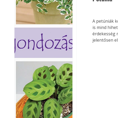
A petúniák k
is mind hihe
érdekesség mé
jelentősen el