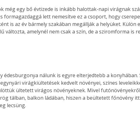
k még egy bő évtizede is inkább halottak-napi virágnak sz
 és formagazdaggá lett nemesítve ez a csoport, hogy cserep
ként is az év bármely szakában megállják a helyüket. Külön e
elű változta, amelynél nem csak a szín, de a sziromforma is 
gy édesburgonya nálunk is egyre elterjedtebb a konyhában. S
 egynyári virágkiültetések kedvelt növényei, színes leveleikke
löttük ültetett virágos növényeknek. Mivel futónövényekről 
ög tálban, balkon ládában, hiszen a beültetett főnövény itt f
eg lecsüng.