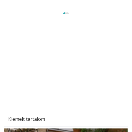
Naptej vagy napolaj? Melyiket válasszuk, és
miben különböznek?
Kiemelt tartalom