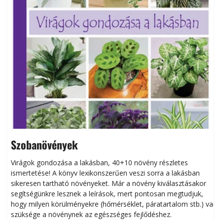
Szobanövények
Virágok gondozása a lakásban, 40+10 növény részletes
ismertetése! A könyv lexikonszerűen veszi sorra a lakásban
s
sikeresen tart­ha­tó növényeket. Már a növény kiválasztásakor
h
segítségünkre lesznek a leírások, mert pontosan megtudjuk,
k
hogy milyen körülményekre (hőmérséklet, páratartalom stb.) van
szüksége a növénynek az egészséges fejlődéshez.