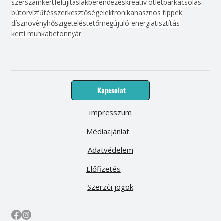
szerszám
kert
felújítás
lakberendezés
kreatív ötlet
barkácsolás
bútor
víz
fűtés
szerkesztőség
elektronika
hasznos tippek
dísznövény
hőszigetelés
tető
megújuló energia
tisztítás
kerti munka
beton
nyár
Kapcsolat
Impresszum
Médiaajánlat
Adatvédelem
Előfizetés
Szerzői jogok