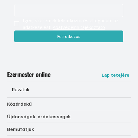
Igen, szeretnék feliratkozni, és elfogadom az 
adatkezelést. 
Adatvédelmi tájékoztató
Feliratkozás
Ezermester online
Lap tetejére
Rovatok
Közérdekű
Újdonságok, érdekességek
Bemutatjuk