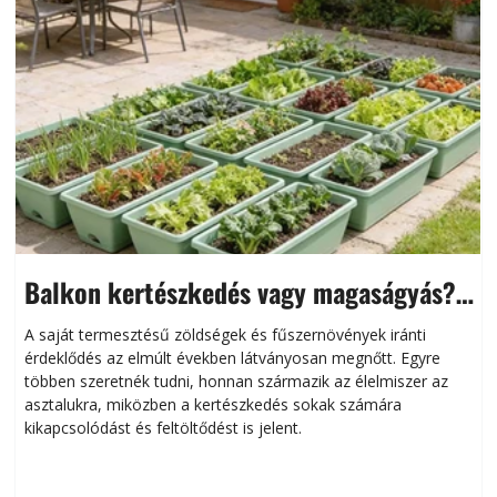
Balkon kertészkedés vagy magaságyás?
Helytakarékos kertészkedés
A saját termesztésű zöldségek és fűszernövények iránti
érdeklődés az elmúlt években látványosan megnőtt. Egyre
többen szeretnék tudni, honnan származik az élelmiszer az
l
asztalukra, miközben a kertészkedés sokak számára
kikapcsolódást és feltöltődést is jelent.
é
d