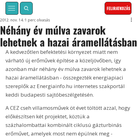
FELIRATKOZÁS
2012. nov. 14.
1 perc olvasás
Néhány év múlva zavarok
lehetnek a hazai áramellátásba
A kedvezőtlen befektetési környezet miatt nem 
várható új erőművek építése a közeljövőben, így 
azonban már néhány év múlva zavarok lehetnek a 
hazai áramellátásban - összegezték energiapiaci 
szereplők az Energiainfo.hu internetes szakportál 
keddi budapesti sajtóbeszélgetésén.
A CEZ cseh villamosművek öt évet töltött azzal, hogy 
előkészítsen két projektet, köztük a 
százhalombattai kombinált ciklusú gázturbinás 
erőművet, amelyek most nem épülnek meg - 