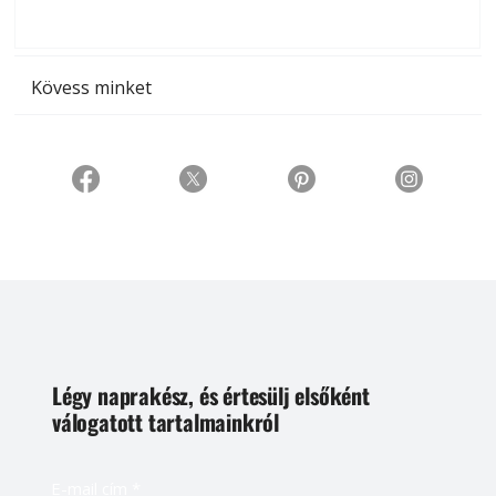
t
Kövess minket
Légy naprakész, és értesülj elsőként
válogatott tartalmainkról
E-mail cím
*