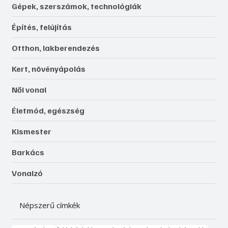
Gépek, szerszámok, technológiák
Építés, felújítás
Otthon, lakberendezés
Kert, növényápolás
Női vonal
Életmód, egészség
Kismester
Barkács
Vonalzó
Népszerű címkék