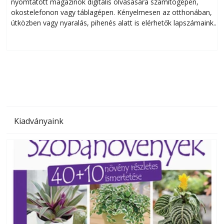
nyomtatott magazinok digitális olvasására számítógépen,
okostelefonon vagy táblagépen. Kényelmesen az otthonában,
útközben vagy nyaralás, pihenés alatt is elérhetők lapszámaink.
ú
Bárhol, bármikor, akár külföldön élve vagy dolgozva is
B
olvashatók az Ezermester lapszámai. A Laptapir kényelmes
megoldás, mert: – t
Kiadványaink