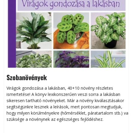
Szobanövények
Virágok gondozása a lakásban, 40+10 növény részletes
ismertetése! A könyv lexikonszerűen veszi sorra a lakásban
s
sikeresen tart­ha­tó növényeket. Már a növény kiválasztásakor
h
segítségünkre lesznek a leírások, mert pontosan megtudjuk,
k
hogy milyen körülményekre (hőmérséklet, páratartalom stb.) van
szüksége a növénynek az egészséges fejlődéshez.
t