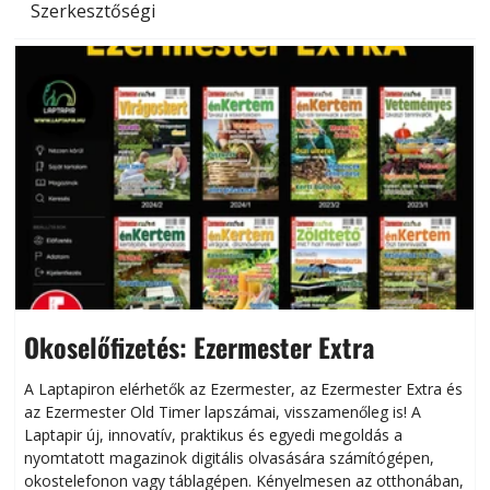
Szerkesztőségi
Okoselőfizetés: Ezermester Extra
A Laptapiron elérhetők az Ezermester, az Ezermester Extra és
az Ezermester Old Timer lapszámai, visszamenőleg is! A
Laptapir új, innovatív, praktikus és egyedi megoldás a
L
nyomtatott magazinok digitális olvasására számítógépen,
okostelefonon vagy táblagépen. Kényelmesen az otthonában,