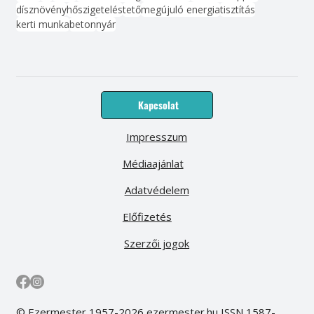
dísznövény
hőszigetelés
tető
megújuló energia
tisztítás
kerti munka
beton
nyár
Kapcsolat
Impresszum
Médiaajánlat
Adatvédelem
Előfizetés
Szerzői jogok
© Ezermester 1957-2026 ezermester.hu ISSN 1587-