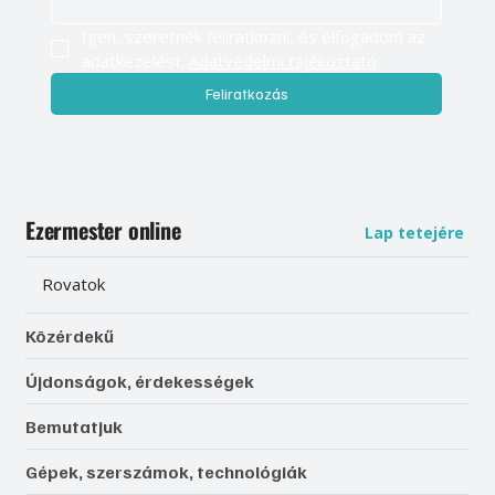
Igen, szeretnék feliratkozni, és elfogadom az 
adatkezelést. 
Adatvédelmi tájékoztató
Feliratkozás
Ezermester online
Lap tetejére
Rovatok
Közérdekű
Újdonságok, érdekességek
Bemutatjuk
Gépek, szerszámok, technológiák