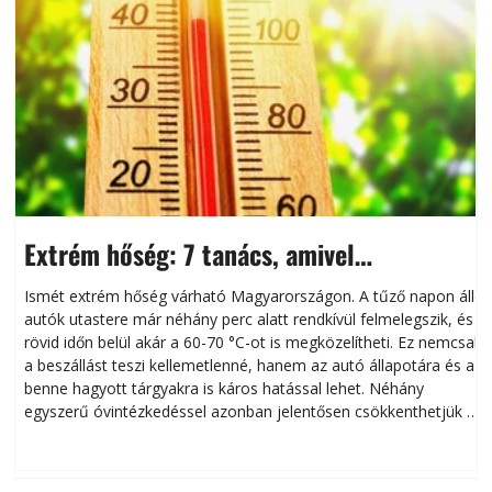
Extrém hőség: 7 tanács, amivel
megóvhatjuk autónkat a nyári károktól
Ismét extrém hőség várható Magyarországon. A tűző napon álló
autók utastere már néhány perc alatt rendkívül felmelegszik, és
rövid időn belül akár a 60-70 °C-ot is megközelítheti. Ez nemcsak
n
a beszállást teszi kellemetlenné, hanem az autó állapotára és a
benne hagyott tárgyakra is káros hatással lehet. Néhány
egyszerű óvintézkedéssel azonban jelentősen csökkenthetjük a
hőség káros hatásait.
l