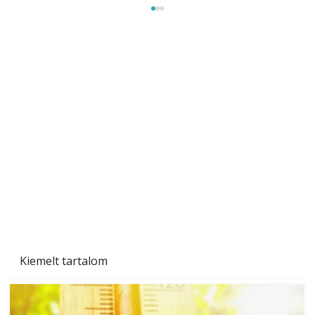
Beton járdalap készítése és lerakása – gyári
és saját készítésű megoldások
Kiemelt tartalom