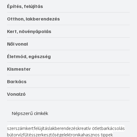
Építés, felújítás
Otthon, lakberendezés
Kert, növényápolás
Női vonal
Életmód, egészség
Kismester
Barkács
Vonalzó
Népszerű címkék
szerszám
kert
felújítás
lakberendezés
kreatív ötlet
barkácsolás
bútor
víz
fűtés
szerkesztőség
elektronika
hasznos tippek