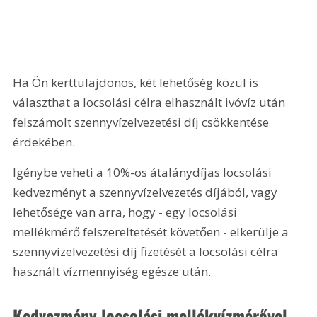
Ha Ön kerttulajdonos, két lehetőség közül is 
választhat a locsolási célra elhasznált ivóvíz után 
felszámolt szennyvízelvezetési díj csökkentése 
érdekében. 
Igénybe veheti a 10%-os átalánydíjas locsolási 
kedvezményt a szennyvízelvezetés díjából, vagy 
lehetősége van arra, hogy - egy locsolási 
mellékmérő felszereltetését követően - elkerülje a 
szennyvízelvezetési díj fizetését a locsolási célra 
használt vízmennyiség egésze után.
Kedvezmény locsolási mellékvízmérővel