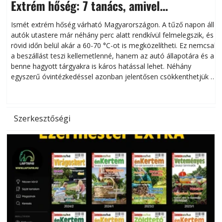
Extrém hőség: 7 tanács, amivel
megóvhatjuk autónkat a nyári károktól
Ismét extrém hőség várható Magyarországon. A tűző napon álló
autók utastere már néhány perc alatt rendkívül felmelegszik, és
rövid időn belül akár a 60-70 °C-ot is megközelítheti. Ez nemcsak
n
a beszállást teszi kellemetlenné, hanem az autó állapotára és a
benne hagyott tárgyakra is káros hatással lehet. Néhány
egyszerű óvintézkedéssel azonban jelentősen csökkenthetjük a
hőség káros hatásait.
l
Szerkesztőségi