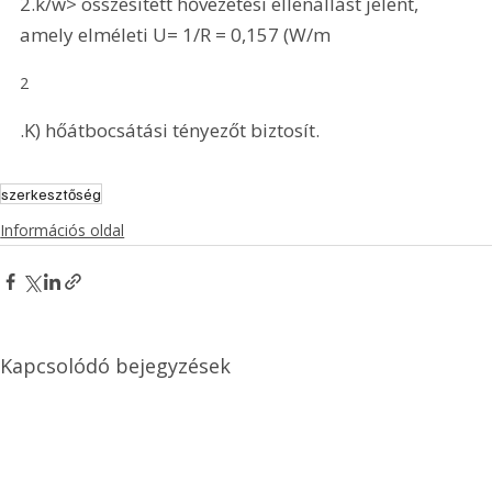
2.k/w> összesített hővezetési ellenállást jelent, 
amely elméleti U= 1/R = 0,157 (W/m
2
.K) hőátbocsátási tényezőt biztosít. 
szerkesztőség
Információs oldal
Kapcsolódó bejegyzések