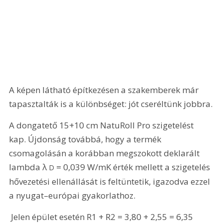
A képen látható építkezésen a szakemberek már 
tapasztalták is a különbséget: jót cseréltünk jobbra.
A dongatető 15+10 cm NatuRoll Pro szigetelést 
kap. Újdonság továbbá, hogy a termék 
csomagolásán a korábban megszokott deklarált 
lambda λ 
 = 0,039 W/mK érték mellett a szigetelés 
D
hővezetési ellenállását is feltüntetik, igazodva ezzel 
a nyugat–európai gyakorlathoz.
 Jelen épület esetén R1 + R2 = 3,80 + 2,55 = 6,35 