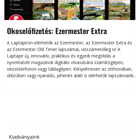
Okoselőfizetés: Ezermester Extra
A Laptapiron elérhetők az Ezermester, az Ezermester Extra és
az Ezermester Old Timer lapszámai, visszamenőleg is! A
Laptapir új, innovatív, praktikus és egyedi megoldás a
L
nyomtatott magazinok digitális olvasására számítógépen,
okostelefonon vagy táblagépen. Kényelmesen az otthonában,
útközben vagy nyaralás, pihenés alatt is elérhetők lapszámaink.
ú
Bárhol, bármikor, akár külföldön élve vagy dolgozva is
B
olvashatók az Ezermester lapszámai. A Laptapir kényelmes
megoldás, mert: – t
Kiadványaink