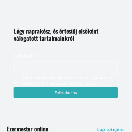
Légy naprakész, és értesülj elsőként
válogatott tartalmainkról
E-mail cím
*
Igen, szeretnék feliratkozni, és elfogadom az 
adatkezelést. 
Adatvédelmi tájékoztató
Feliratkozás
Ezermester online
Lap tetejére