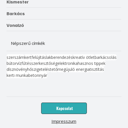
Kismester
Barkács
Vonalzó
Népszerű címkék
szerszám
kert
felújítás
lakberendezés
kreatív ötlet
barkácsolás
bútor
víz
fűtés
szerkesztőség
elektronika
hasznos tippek
dísznövény
hőszigetelés
tető
megújuló energia
tisztítás
kerti munka
beton
nyár
Kapcsolat
Impresszum