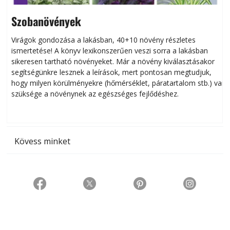
Szobanövények
Virágok gondozása a lakásban, 40+10 növény részletes
ismertetése! A könyv lexikonszerűen veszi sorra a lakásban
s
sikeresen tart­ha­tó növényeket. Már a növény kiválasztásakor
h
segítségünkre lesznek a leírások, mert pontosan megtudjuk,
k
hogy milyen körülményekre (hőmérséklet, páratartalom stb.) van
szüksége a növénynek az egészséges fejlődéshez.
t
Kövess minket