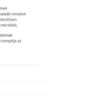
emek 
thaladó vonatok 
elentősen 
 mértékét.
oblémák 
n tompítja az 