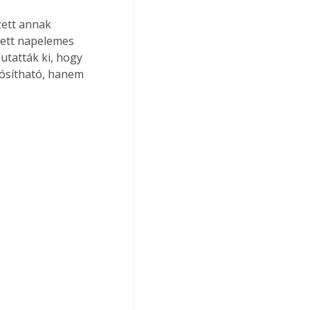
ett annak 
tett napelemes 
tatták ki, hogy 
lósítható, hanem 