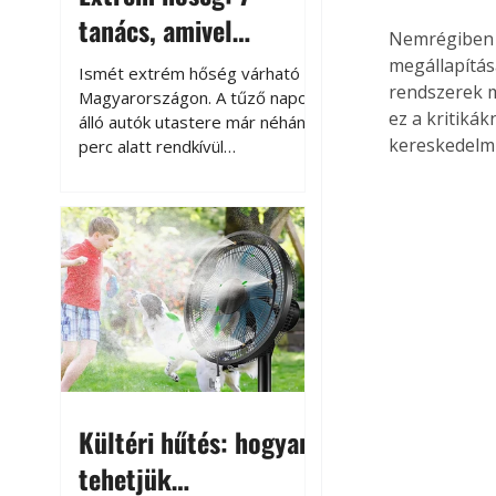
tanács, amivel
Nemrégiben 
megóvhatjuk
megállapítás
Ismét extrém hőség várható
rendszerek m
autónkat a nyári
Magyarországon. A tűző napon
ez a kritiká
álló autók utastere már néhány
károktól
kereskedelmi
perc alatt rendkívül
felmelegszik, és rövid időn belül
akár a 60-70 °C-ot is
megközelítheti. Ez nemcsak a
beszállást teszi kellemetlenné,
hanem az autó állapotára és a
benne hagyott tárgyakra is
káros hatással lehet. Néhány
egyszerű óvintézkedéssel
azonban jelentősen
csökkenthetjük a hőség káros
hatásait.
Kültéri hűtés: hogyan
tehetjük