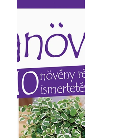
Ezermester lapszámai. A
Ezermester lapszámai
Laptapir kényelmes megoldás,
Laptapir kényelmes 
mert: – t
mert: – t