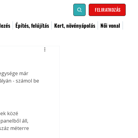
FELIRATKOZÁS
dezés
Építés, felújítás
Kert, növényápolás
Női vonal
 egysége már 
lyán - számol be 
nek közé 
anelből áll, 
száz méterre 