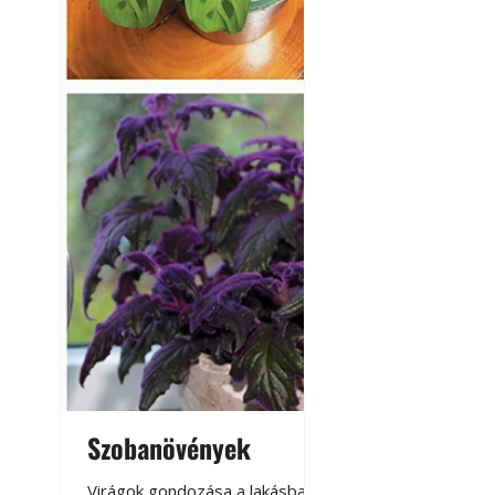
Szobanövények
Virágoskert: k
teraszon, laká
Virágok gondozása a lakásban,