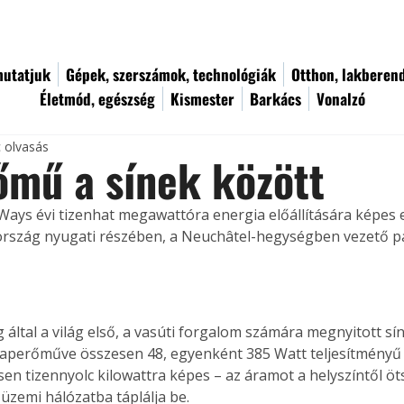
utatjuk
Gépek, szerszámok, technológiák
Otthon, lakberen
Életmód, egészség
Kismester
Barkács
Vonalzó
c olvasás
mű a sínek között
-Ways évi tizenhat megawattóra energia előállítására képes
 ország nyugati részében, a Neuchâtel-hegységben vezető pá
 által a világ első, a vasúti forgalom számára megnyitott sí
naperőműve összesen 48, egyenként 385 Watt teljesítményű p
sen tizennyolc kilowattra képes – az áramot a helyszíntől öt
züzemi hálózatba táplálja be.