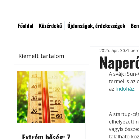
Főoldal
Közérdekű
Újdonságok, érdekességek
Bem
2025. ápr. 30.
1 per
Naperő
Kiemelt tartalom
A svájci Sun
termel is az
az 
Indoház
.
A startup-cég
elhelyezett 
vagyis össze
Extrém hőség: 7
található kö