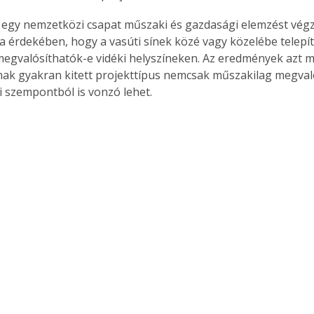
egy nemzetközi csapat műszaki és gazdasági elemzést végz
a érdekében, hogy a vasúti sínek közé vagy közelébe telepí
egvalósíthatók-e vidéki helyszíneken. Az eredmények azt mu
knak gyakran kitett projekttípus nemcsak műszakilag megva
 szempontból is vonzó lehet.