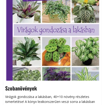
Szobanövények
Virágok gondozása a lakásban, 40+10 növény részletes
ismertetése! A könyv lexikonszerűen veszi sorra a lakásban
s