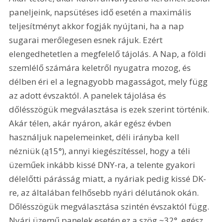
paneljeink, napsütéses idő esetén a maximális 
teljesítményt akkor fogják nyújtani, ha a nap 
sugarai merőlegesen esnek rájuk. Ezért 
elengedhetetlen a megfelelő tájolás. A Nap, a földi 
szemlélő számára keletről nyugatra mozog, és 
délben éri el a legnagyobb magasságot, mely függ 
az adott évszaktól. A panelek tájolása és 
dőlésszögük megválasztása is ezek szerint történik. 
Akár télen, akár nyáron, akár egész évben 
használjuk napelemeinket, déli irányba kell 
nézniük (ą15°), annyi kiegészítéssel, hogy a téli 
üzeműek inkább kissé DNY-ra, a telente gyakori 
délelőtti párásság miatt, a nyáriak pedig kissé DK-
re, az általában felhősebb nyári délutánok okán. 
Dőlésszögük megválasztása szintén évszaktól függ. 
Nyári üzemű panelek esetén ez a szög ~32°, egész 