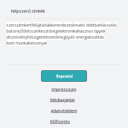
Népszerű címkék
szerszám
kert
felújítás
lakberendezés
kreatív ötlet
barkácsolás
bútor
víz
fűtés
szerkesztőség
elektronika
hasznos tippek
dísznövény
hőszigetelés
tető
megújuló energia
tisztítás
kerti munka
beton
nyár
Kapcsolat
Impresszum
Médiaajánlat
Adatvédelem
Előfizetés