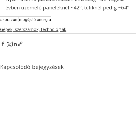
évben üzemelő paneleknél ~42°, téliknél pedig ~64°.
szerszám
megújuló energia
Gépek, szerszámok, technológiák
Kapcsolódó bejegyzések