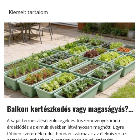
Kiemelt tartalom
Balkon kertészkedés vagy magaságyás?
Helytakarékos kertészkedés
A saját termesztésű zöldségek és fűszernövények iránti
érdeklődés az elmúlt években látványosan megnőtt. Egyre
többen szeretnék tudni, honnan származik az élelmiszer az
l