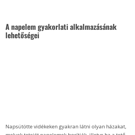
A napelem gyakorlati alkalmazásának 
lehetőségei
Napsütötte vidékeken gyakran látni olyan házakat, 
melyek tetejét napelemek borítják, illetve ha a tető 