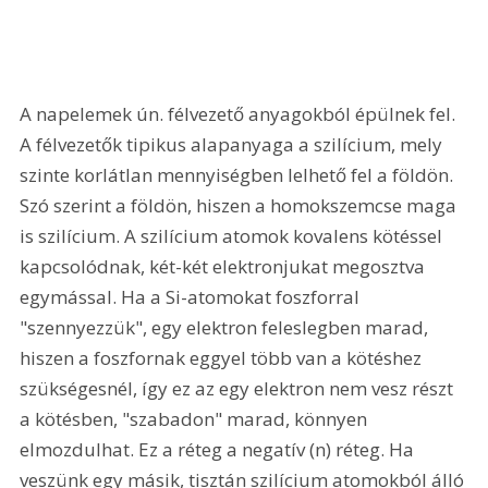
A napelemek ún. félvezető anyagokból épülnek fel. 
A félvezetők tipikus alapanyaga a szilícium, mely 
szinte korlátlan mennyiségben lelhető fel a földön. 
Szó szerint a földön, hiszen a homokszemcse maga 
is szilícium. A szilícium atomok kovalens kötéssel 
kapcsolódnak, két-két elektronjukat megosztva 
egymással. Ha a Si-atomokat foszforral 
"szennyezzük", egy elektron feleslegben marad, 
hiszen a foszfornak eggyel több van a kötéshez 
szükségesnél, így ez az egy elektron nem vesz részt 
a kötésben, "szabadon" marad, könnyen 
elmozdulhat. Ez a réteg a negatív (n) réteg. Ha 
veszünk egy másik, tisztán szilícium atomokból álló 