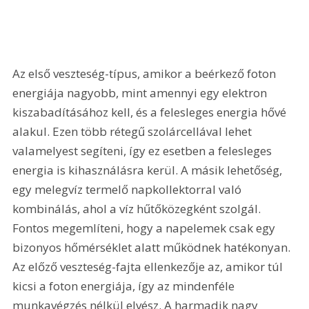
Az első veszteség-típus, amikor a beérkező foton 
energiája nagyobb, mint amennyi egy elektron 
kiszabadításához kell, és a felesleges energia hővé 
alakul. Ezen több rétegű szolárcellával lehet 
valamelyest segíteni, így ez esetben a felesleges 
energia is kihasználásra kerül. A másik lehetőség, 
egy melegvíz termelő napkollektorral való 
kombinálás, ahol a víz hűtőközegként szolgál. 
Fontos megemlíteni, hogy a napelemek csak egy 
bizonyos hőmérséklet alatt működnek hatékonyan. 
Az előző veszteség-fajta ellenkezője az, amikor túl 
kicsi a foton energiája, így az mindenféle 
munkavégzés nélkül elvész. A harmadik nagy 