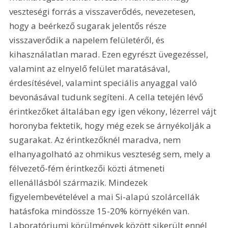
veszteségi forrás a visszaverődés, nevezetesen, 
hogy a beérkező sugarak jelentős része 
visszaverődik a napelem felületéről, és 
kihasználatlan marad. Ezen egyrészt üvegezéssel, 
valamint az elnyelő felület maratásával, 
érdesítésével, valamint speciális anyaggal való 
bevonásával tudunk segíteni. A cella tetején lévő 
érintkezőket általában egy igen vékony, lézerrel vájt 
horonyba fektetik, hogy még ezek se árnyékolják a 
sugarakat. Az érintkezőknél maradva, nem 
elhanyagolható az ohmikus veszteség sem, mely a 
félvezető-fém érintkezői közti átmeneti 
ellenállásból származik. Mindezek 
figyelembevételével a mai Si-alapú szolárcellák 
hatásfoka mindössze 15-20% környékén van. 
Laboratóriumi körülmények között sikerült ennél 