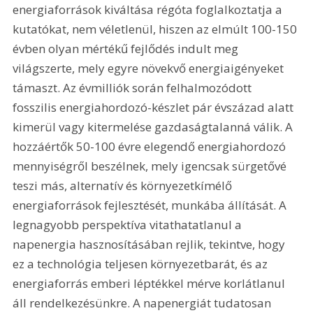
energiaforrások kiváltása régóta foglalkoztatja a 
kutatókat, nem véletlenül, hiszen az elmúlt 100-150 
évben olyan mértékű fejlődés indult meg 
világszerte, mely egyre növekvő energiaigényeket 
támaszt. Az évmilliók során felhalmozódott 
fosszilis energiahordozó-készlet pár évszázad alatt 
kimerül vagy kitermelése gazdaságtalanná válik. A 
hozzáértők 50-100 évre elegendő energiahordozó 
mennyiségről beszélnek, mely igencsak sürgetővé 
teszi más, alternatív és környezetkímélő 
energiaforrások fejlesztését, munkába állítását. A 
legnagyobb perspektíva vitathatatlanul a 
napenergia hasznosításában rejlik, tekintve, hogy 
ez a technológia teljesen környezetbarát, és az 
energiaforrás emberi léptékkel mérve korlátlanul 
áll rendelkezésünkre. A napenergiát tudatosan 