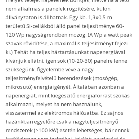
nem alkalmas a panelek rögzítésére, külön 
állványzaton is állhatnak. Egy kb. 1,3x0,5 m 
területű Si-cellákból álló panel teljesítménye 60-
120 Wp nagyságrendben mozog. (A Wp a watt peak 
szavak rövidítése, a maximális teljesítményt fejezi 
ki.) Tehát ha teljes háztartásunkat napenergiával 
kívánjuk ellátni, igen sok (10-20-30) panelre lenne 
szükségünk, figyelembe véve a nagy 
teljesítményfelvételű berendezések (mosógép, 
mikrosütő) energiaigényét. Általában azonban a 
napenergiát, mint kiegészítő energiaforrást szokás 
alkalmazni, melyet ha nem használunk, 
visszatermel az elektromos hálózatba. Ez sajnos 
hazánkban egyelőre csak a nagyteljesítményű 
rendszerek (>100 kW) esetén lehetséges, bár ennek 
legfőképpen nem technikai, inkább gazdasági és 