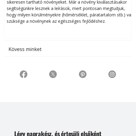
sikeresen tart­ha­tó növényeket. Már a növény kiválasztásakor
h
segítségünkre lesznek a leírások, mert pontosan megtudjuk,
k
hogy milyen körülményekre (hőmérséklet, páratartalom stb.) van
szüksége a növénynek az egészséges fejlődéshez.
t
Kövess minket
Légy naprakész, és értesülj elsőként