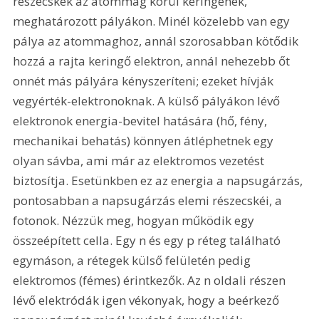
részecskék az atommag körül keringenek, 
meghatározott pályákon. Minél közelebb van egy 
pálya az atommaghoz, annál szorosabban kötődik 
hozzá a rajta keringő elektron, annál nehezebb őt 
onnét más pályára kényszeríteni; ezeket hívják 
vegyérték-elektronoknak. A külső pályákon lévő 
elektronok energia-bevitel hatására (hő, fény, 
mechanikai behatás) könnyen átléphetnek egy 
olyan sávba, ami már az elektromos vezetést 
biztosítja. Esetünkben ez az energia a napsugárzás, 
pontosabban a napsugárzás elemi részecskéi, a 
fotonok. Nézzük meg, hogyan működik egy 
összeépített cella. Egy n és egy p réteg található 
egymáson, a rétegek külső felületén pedig 
elektromos (fémes) érintkezők. Az n oldali részen 
lévő elektródák igen vékonyak, hogy a beérkező 