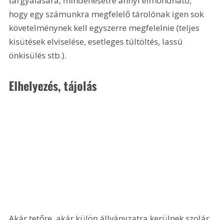
tárgyalására, mindenesetre annyi elmondható, 
hogy egy számunkra megfelelő tárolónak igen sok 
követelménynek kell egyszerre megfelelnie (teljes 
kisütések elviselése, esetleges túltöltés, lassú 
önkisülés stb.).
Elhelyezés, tájolás
Akár tetőre, akár külön állványzatra kerülnek szolár 