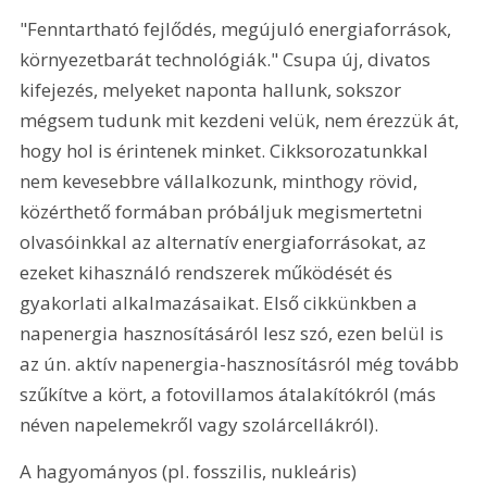
"Fenntartható fejlődés, megújuló energiaforrások, 
környezetbarát technológiák." Csupa új, divatos 
kifejezés, melyeket naponta hallunk, sokszor 
mégsem tudunk mit kezdeni velük, nem érezzük át, 
hogy hol is érintenek minket. Cikksorozatunkkal 
nem kevesebbre vállalkozunk, minthogy rövid, 
közérthető formában próbáljuk megismertetni 
olvasóinkkal az alternatív energiaforrásokat, az 
ezeket kihasználó rendszerek működését és 
gyakorlati alkalmazásaikat. Első cikkünkben a 
napenergia hasznosításáról lesz szó, ezen belül is 
az ún. aktív napenergia-hasznosításról még tovább 
szűkítve a kört, a fotovillamos átalakítókról (más 
néven napelemekről vagy szolárcellákról).
A hagyományos (pl. fosszilis, nukleáris) 