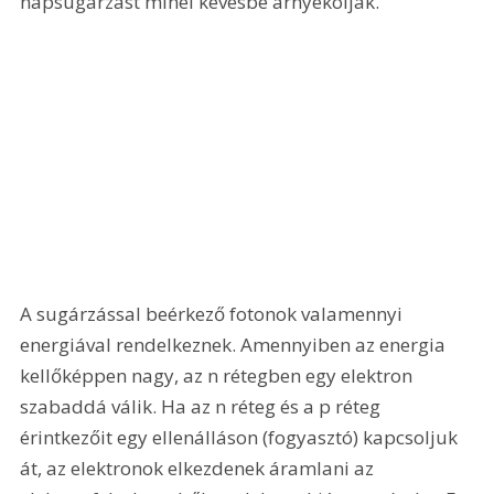
napsugárzást minél kevésbé árnyékolják. 
A sugárzással beérkező fotonok valamennyi 
energiával rendelkeznek. Amennyiben az energia 
kellőképpen nagy, az n rétegben egy elektron 
szabaddá válik. Ha az n réteg és a p réteg 
érintkezőit egy ellenálláson (fogyasztó) kapcsoljuk 
át, az elektronok elkezdenek áramlani az 