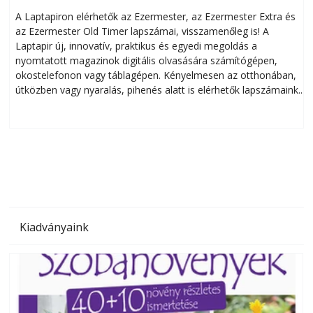
A Laptapiron elérhetők az Ezermester, az Ezermester Extra és
az Ezermester Old Timer lapszámai, visszamenőleg is! A
Laptapir új, innovatív, praktikus és egyedi megoldás a
L
nyomtatott magazinok digitális olvasására számítógépen,
okostelefonon vagy táblagépen. Kényelmesen az otthonában,
útközben vagy nyaralás, pihenés alatt is elérhetők lapszámaink.
ú
Bárhol, bármikor, akár külföldön élve vagy dolgozva is
B
olvashatók az Ezermester lapszámai. A Laptapir kényelmes
megoldás, mert: – t
Kiadványaink