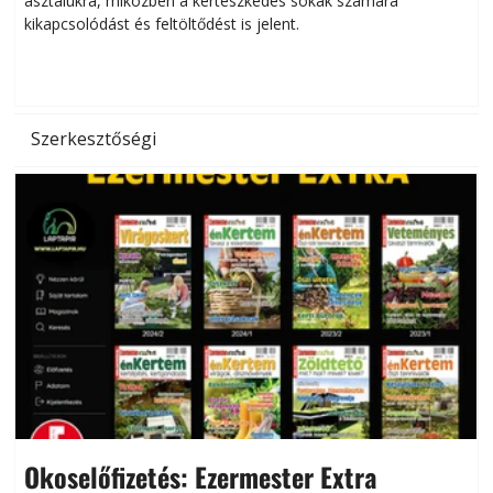
asztalukra, miközben a kertészkedés sokak számára
kikapcsolódást és feltöltődést is jelent.
é
d
Szerkesztőségi
Okoselőfizetés: Ezermester Extra