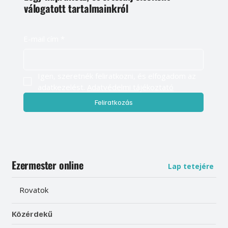
válogatott tartalmainkról
E-mail cím
*
Igen, szeretnék feliratkozni, és elfogadom az 
adatkezelést. 
Adatvédelmi tájékoztató
Feliratkozás
Ezermester online
Lap tetejére
Rovatok
Közérdekű