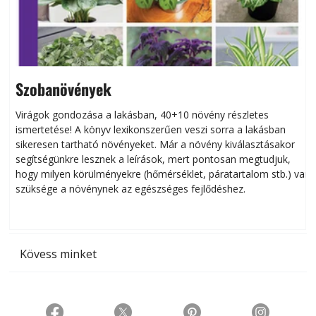
Szobanövények
Virágok gondozása a lakásban, 40+10 növény részletes
ismertetése! A könyv lexikonszerűen veszi sorra a lakásban
s
sikeresen tart­ha­tó növényeket. Már a növény kiválasztásakor
h
segítségünkre lesznek a leírások, mert pontosan megtudjuk,
k
hogy milyen körülményekre (hőmérséklet, páratartalom stb.) van
szüksége a növénynek az egészséges fejlődéshez.
t
Kövess minket