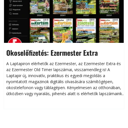
Okoselőfizetés: Ezermester Extra
A Laptapiron elérhetők az Ezermester, az Ezermester Extra és
az Ezermester Old Timer lapszámai, visszamenőleg is! A
Laptapir új, innovatív, praktikus és egyedi megoldás a
L
nyomtatott magazinok digitális olvasására számítógépen,
okostelefonon vagy táblagépen. Kényelmesen az otthonában,
útközben vagy nyaralás, pihenés alatt is elérhetők lapszámaink.
ú
Bárhol, bármikor, akár külföldön élve vagy dolgozva is
B
olvashatók az Ezermester lapszámai. A Laptapir kényelmes
megoldás, mert: – t