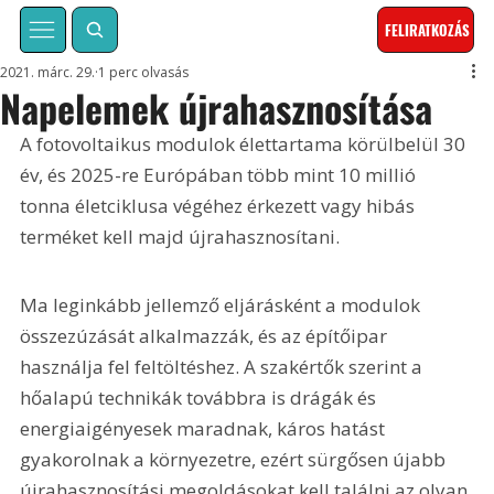
FELIRATKOZÁS
2021. márc. 29.
1 perc olvasás
Napelemek újrahasznosítása
A fotovoltaikus modulok élettartama körülbelül 30 
év, és 2025-re Európában több mint 10 millió 
tonna életciklusa végéhez érkezett vagy hibás 
terméket kell majd újrahasznosítani. 
Ma leginkább jellemző eljárásként a modulok 
összezúzását alkalmazzák, és az építőipar 
használja fel feltöltéshez. A szakértők szerint a 
hőalapú technikák továbbra is drágák és 
energiaigényesek maradnak, káros hatást 
gyakorolnak a környezetre, ezért sürgősen újabb 
újrahasznosítási megoldásokat kell találni az olyan 