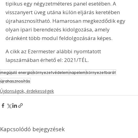
tipikus egy négyzetméteres panel esetében. A 
visszanyert üveg utána külön eljárás keretében 
újrahasznosítható. Hamarosan megkezdődik egy 
olyan ipari berendezés kidolgozása, amely 
óránként több modul feldolgozására képes.
A cikk az Ezermester alábbi nyomtatott 
lapszámában érhető el: 2021/TÉL.
megújuló energia
környezetvédelem
napelem
környezetbarát
újrahasznosítás
Újdonságok, érdekességek
Kapcsolódó bejegyzések