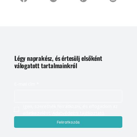
Légy naprakész, és értesülj elsőként
válogatott tartalmainkról
E-mail cím
*
Igen, szeretnék feliratkozni, és elfogadom az 
adatkezelést. 
Adatvédelmi tájékoztató
Feliratkozás