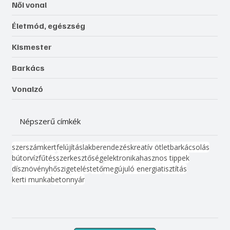
Női vonal
Életmód, egészség
Kismester
Barkács
Vonalzó
Népszerű címkék
szerszám
kert
felújítás
lakberendezés
kreatív ötlet
barkácsolás
bútor
víz
fűtés
szerkesztőség
elektronika
hasznos tippek
dísznövény
hőszigetelés
tető
megújuló energia
tisztítás
kerti munka
beton
nyár