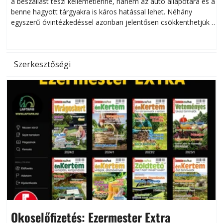
a beszállást teszi kellemetlenné, hanem az autó állapotára és a
benne hagyott tárgyakra is káros hatással lehet. Néhány
egyszerű óvintézkedéssel azonban jelentősen csökkenthetjük a
hőség káros hatásait.
l
Szerkesztőségi
Okoselőfizetés: Ezermester Extra