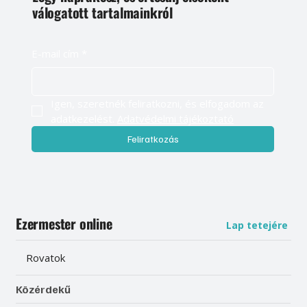
válogatott tartalmainkról
E-mail cím
*
Igen, szeretnék feliratkozni, és elfogadom az 
adatkezelést. 
Adatvédelmi tájékoztató
Feliratkozás
Ezermester online
Lap tetejére
Rovatok
Közérdekű