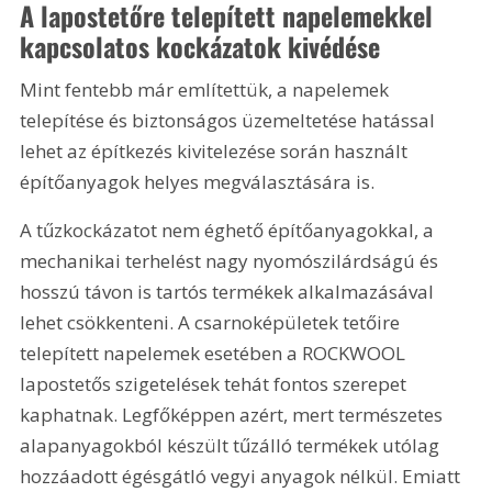
A lapostetőre telepített napelemekkel 
kapcsolatos kockázatok kivédése
Mint fentebb már említettük, a napelemek 
telepítése és biztonságos üzemeltetése hatással 
lehet az építkezés kivitelezése során használt 
építőanyagok helyes megválasztására is.
A tűzkockázatot nem éghető építőanyagokkal, a 
mechanikai terhelést nagy nyomószilárdságú és 
hosszú távon is tartós termékek alkalmazásával 
lehet csökkenteni. A csarnoképületek tetőire 
telepített napelemek esetében a ROCKWOOL 
lapostetős szigetelések tehát fontos szerepet 
kaphatnak. Legfőképpen azért, mert természetes 
alapanyagokból készült tűzálló termékek utólag 
hozzáadott égésgátló vegyi anyagok nélkül. Emiatt 