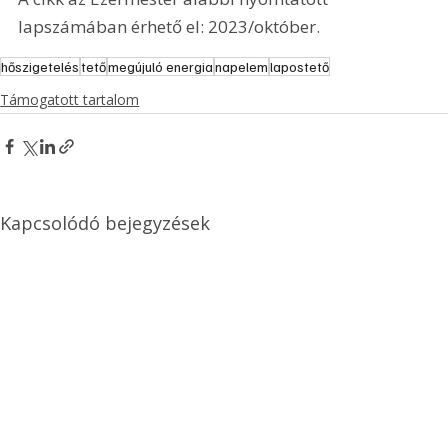
lapszámában érhető el: 2023/október.
hőszigetelés
tető
megújuló energia
napelem
lapostető
Támogatott tartalom
Kapcsolódó bejegyzések