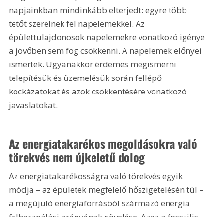
napjainkban mindinkább elterjedt: egyre több 
tetőt szerelnek fel napelemekkel. Az 
épülettulajdonosok napelemekre vonatkozó igénye 
a jövőben sem fog csökkenni. A napelemek előnyei 
ismertek. Ugyanakkor érdemes megismerni 
telepítésük és üzemelésük során fellépő 
kockázatokat és azok csökkentésére vonatkozó 
javaslatokat.
Az energiatakarékos megoldásokra való 
törekvés nem újkeletű dolog
Az energiatakarékosságra való törekvés egyik 
módja – az épületek megfelelő hőszigetelésén túl – 
a megújuló energiaforrásból származó energia 
felhasználási arányának növelése. Azaz a fosszilis 