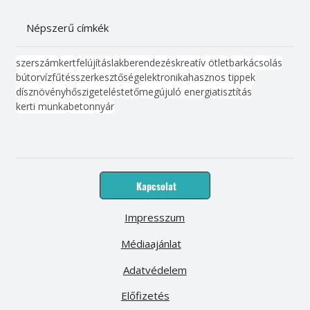
Népszerű címkék
szerszám
kert
felújítás
lakberendezés
kreatív ötlet
barkácsolás
bútor
víz
fűtés
szerkesztőség
elektronika
hasznos tippek
dísznövény
hőszigetelés
tető
megújuló energia
tisztítás
kerti munka
beton
nyár
Kapcsolat
Impresszum
Médiaajánlat
Adatvédelem
Előfizetés