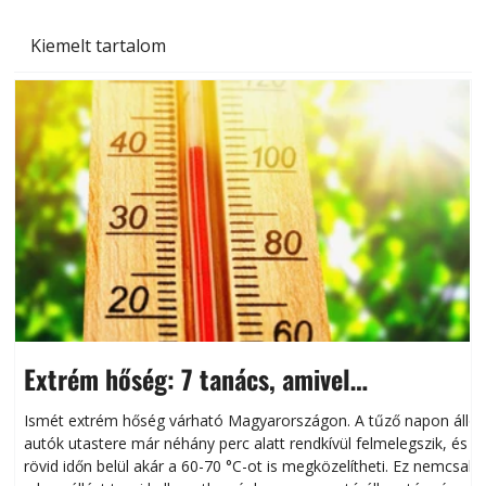
Kiemelt tartalom
Extrém hőség: 7 tanács, amivel
megóvhatjuk autónkat a nyári károktól
Ismét extrém hőség várható Magyarországon. A tűző napon álló
autók utastere már néhány perc alatt rendkívül felmelegszik, és
rövid időn belül akár a 60-70 °C-ot is megközelítheti. Ez nemcsak
n