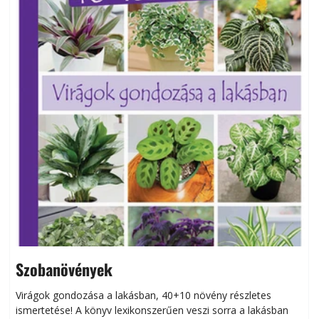
Szobanövények
Virágok gondozása a lakásban, 40+10 növény részletes
ismertetése! A könyv lexikonszerűen veszi sorra a lakásban
s