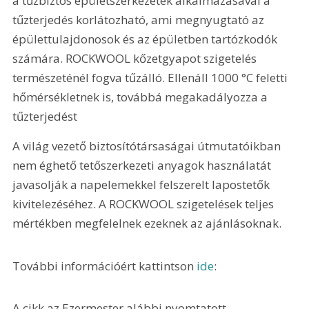
a tűzbiztos épületszerkezetek alkalmazásával a 
tűzterjedés korlátozható, ami megnyugtató az 
épülettulajdonosok és az épületben tartózkodók 
számára. ROCKWOOL kőzetgyapot szigetelés 
természeténél fogva tűzálló. Ellenáll 1000 °C feletti 
hőmérsékletnek is, továbbá megakadályozza a 
tűzterjedést
A világ vezető biztosítótársaságai útmutatóikban 
nem éghető tetőszerkezeti anyagok használatát 
javasolják a napelemekkel felszerelt lapostetők 
kivitelezéséhez. A ROCKWOOL szigetelések teljes 
mértékben megfelelnek ezeknek az ajánlásoknak.
További információért kattintson 
ide
:
A cikk az Ezermester alábbi nyomtatott 