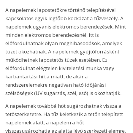
A napelemek lapostetőkre történő telepítésével 
kapcsolatos egyik legfőbb kockázat a tűzveszély. A 
napelemek ugyanis elektromos berendezések. Mint 
minden elektromos berendezésnél, itt is 
előfordulhatnak olyan meghibásodások, amelyek 
tüzet okozhatnak. A napelemek gyújtóforrásként 
működhetnek lapostetős tüzek esetében. Ez 
előfordulhat elégtelen kivitelezési munka vagy 
karbantartási hiba miatt, de akár a 
rendszerelemekre negatívan ható időjárási 
szélsőségek (UV sugárzás, szél, eső) is okozhatják.
A napelemek továbbá hőt sugározhatnak vissza a 
tetőszerkezetre. Ha tűz keletkezik a tetőn telepített 
napelemek alatt, a napelem a hőt 
visszasugározhatja az alatta lévő szerkezeti elemre, 