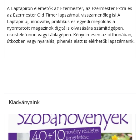
A Laptapiron elérhetők az Ezermester, az Ezermester Extra és
az Ezermester Old Timer lapszámai, visszamenőleg is! A
Laptapir új, innovatív, praktikus és egyedi megoldás a
L
nyomtatott magazinok digitális olvasására számítógépen,
okostelefonon vagy táblagépen. Kényelmesen az otthonában,
útközben vagy nyaralás, pihenés alatt is elérhetők lapszámaink.
ú
Bárhol, bármikor, akár külföldön élve vagy dolgozva is
B
olvashatók az Ezermester lapszámai. A Laptapir kényelmes
megoldás, mert: – t
Kiadványaink