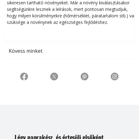
sikeresen tart­ha­tó növényeket. Már a növény kiválasztásakor
h
segítségünkre lesznek a leírások, mert pontosan megtudjuk,
k
hogy milyen körülményekre (hőmérséklet, páratartalom stb.) van
szüksége a növénynek az egészséges fejlődéshez.
t
Kövess minket
Légy naprakész, és értesülj elsőként