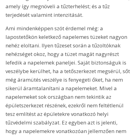
amely így megnöveli a tűzterhelést; és a tűz 
terjedését valamint intenzitását. 
Ami mindenképpen szót érdemel még: a 
lapostetőkön keletkező napelemes tüzeket nagyon 
nehéz eloltani. Ilyen tűzeset során a tűzoltóknak 
nehézséget okoz, hogy a tüzet magát nagyrészt 
lefedik a napelemek paneljei. Saját biztonságuk is 
veszélybe kerülhet, ha a tetőszerkezet megsérül, sőt 
még áramütés veszélye is fenyegeti őket, ha nem 
sikerül áramtalanítani a napelemeket. Mivel a 
napelemeket sok országban nem tekintik az 
épületszerkezet részének, ezekről nem feltétlenül 
tesz említést az épületekre vonatkozó helyi 
tűzvédelmi szabályzat. Ez egyben azt is jelenti, 
hogy a napelemekre vonatkozóan jellemzően nem 