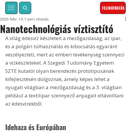
FELIRATKOZÁS
2020. febr. 10.
1 perc olvasás
Nanotechnológiás víztisztító
A világ édesvíz készleteit a mezőgazdaság, az ipar, 
és a polgári túlhasználás és kibocsátás egyaránt 
veszélyezteti, mert az emberi tevékenység szennyezi 
a vízkészleteket. A Szegedi Tudomány Egyetem 
SZTE kutatói olyan berendezés prototípusának 
kifejlesztésén dolgoznak, amely képes lehet a 
nyugati világban a mezőgazdaság és a 3. világban 
például a textilipar szennyező anyagait eltávolítani 
az édesvizekből.
Idehaza és Európában