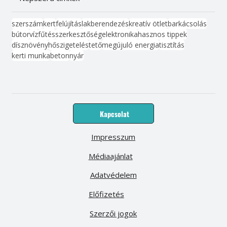
szerszám
kert
felújítás
lakberendezés
kreatív ötlet
barkácsolás
bútor
víz
fűtés
szerkesztőség
elektronika
hasznos tippek
dísznövény
hőszigetelés
tető
megújuló energia
tisztítás
kerti munka
beton
nyár
Kapcsolat
Impresszum
Médiaajánlat
Adatvédelem
Előfizetés
Szerzői jogok