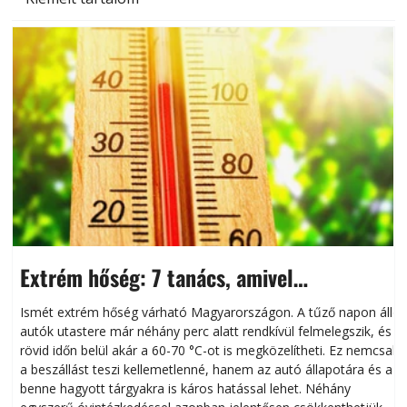
Extrém hőség: 7 tanács, amivel
megóvhatjuk autónkat a nyári károktól
Ismét extrém hőség várható Magyarországon. A tűző napon álló
autók utastere már néhány perc alatt rendkívül felmelegszik, és
rövid időn belül akár a 60-70 °C-ot is megközelítheti. Ez nemcsak
n
a beszállást teszi kellemetlenné, hanem az autó állapotára és a
benne hagyott tárgyakra is káros hatással lehet. Néhány