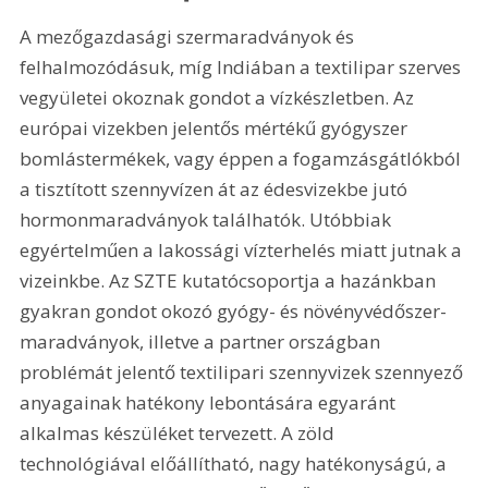
A mezőgazdasági szermaradványok és 
felhalmozódásuk, míg Indiában a textilipar szerves 
vegyületei okoznak gondot a vízkészletben. Az 
európai vizekben jelentős mértékű gyógyszer 
bomlástermékek, vagy éppen a fogamzásgátlókból 
a tisztított szennyvízen át az édesvizekbe jutó 
hormonmaradványok találhatók. Utóbbiak 
egyértelműen a lakossági vízterhelés miatt jutnak a 
vizeinkbe. Az SZTE kutatócsoportja a hazánkban 
gyakran gondot okozó gyógy- és növényvédőszer-
maradványok, illetve a partner országban 
problémát jelentő textilipari szennyvizek szennyező 
anyagainak hatékony lebontására egyaránt 
alkalmas készüléket tervezett. A zöld 
technológiával előállítható, nagy hatékonyságú, a 