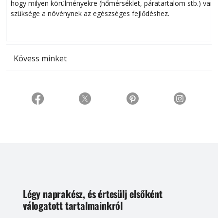
hogy milyen körülményekre (hőmérséklet, páratartalom stb.) van
szüksége a növénynek az egészséges fejlődéshez.
t
Kövess minket
Légy naprakész, és értesülj elsőként
válogatott tartalmainkról