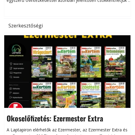
egyszerű óvintézkedéssel azonban jelentősen csökkenthetjük a
hőség káros hatásait.
l
Szerkesztőségi
Okoselőfizetés: Ezermester Extra
A Laptapiron elérhetők az Ezermester, az Ezermester Extra és