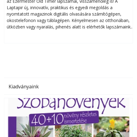
az Ezermester Old Timer lapszámai, visszamenőleg is! A
Laptapir új, innovatív, praktikus és egyedi megoldás a
L
nyomtatott magazinok digitális olvasására számítógépen,
okostelefonon vagy táblagépen. Kényelmesen az otthonában,
útközben vagy nyaralás, pihenés alatt is elérhetők lapszámaink.
ú
Bárhol, bármikor, akár külföldön élve vagy dolgozva is
B
olvashatók az Ezermester lapszámai. A Laptapir kényelmes
megoldás, mert: – t
Kiadványaink