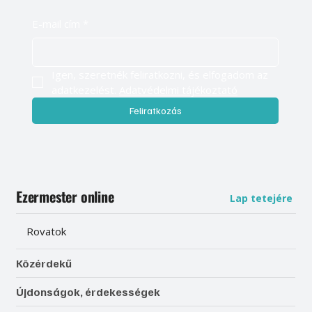
E-mail cím
*
Igen, szeretnék feliratkozni, és elfogadom az 
adatkezelést. 
Adatvédelmi tájékoztató
Feliratkozás
Ezermester online
Lap tetejére
Rovatok
Közérdekű
Újdonságok, érdekességek