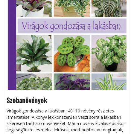
Szobanövények
Virágok gondozása a lakásban, 40+10 növény részletes
ismertetése! A könyv lexikonszerűen veszi sorra a lakásban
s
sikeresen tart­ha­tó növényeket. Már a növény kiválasztásakor
h
segítségünkre lesznek a leírások, mert pontosan megtudjuk,
k