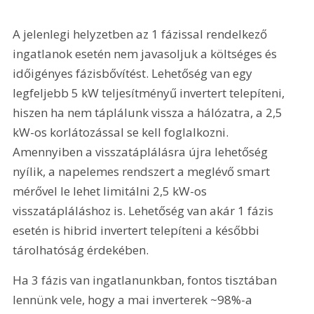
A jelenlegi helyzetben az 1 fázissal rendelkező 
ingatlanok esetén nem javasoljuk a költséges és 
időigényes fázisbővítést. Lehetőség van egy 
legfeljebb 5 kW teljesítményű invertert telepíteni, 
hiszen ha nem táplálunk vissza a hálózatra, a 2,5 
kW-os korlátozással se kell foglalkozni. 
Amennyiben a visszatáplálásra újra lehetőség 
nyílik, a napelemes rendszert a meglévő smart 
mérővel le lehet limitálni 2,5 kW-os 
visszatápláláshoz is. Lehetőség van akár 1 fázis 
esetén is hibrid invertert telepíteni a későbbi 
tárolhatóság érdekében.
Ha 3 fázis van ingatlanunkban, fontos tisztában 
lennünk vele, hogy a mai inverterek ~98%-a 