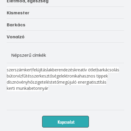
Életmód, egészség
Kismester
Barkács
Vonalzó
Népszerű címkék
szerszám
kert
felújítás
lakberendezés
kreatív ötlet
barkácsolás
bútor
víz
fűtés
szerkesztőség
elektronika
hasznos tippek
dísznövény
hőszigetelés
tető
megújuló energia
tisztítás
kerti munka
beton
nyár
Kapcsolat