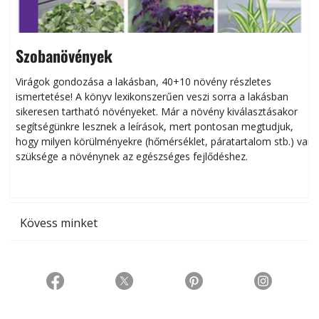
Szobanövények
Virágok gondozása a lakásban, 40+10 növény részletes
ismertetése! A könyv lexikonszerűen veszi sorra a lakásban
s
sikeresen tart­ha­tó növényeket. Már a növény kiválasztásakor
h
segítségünkre lesznek a leírások, mert pontosan megtudjuk,
k
hogy milyen körülményekre (hőmérséklet, páratartalom stb.) van
szüksége a növénynek az egészséges fejlődéshez.
t
Kövess minket