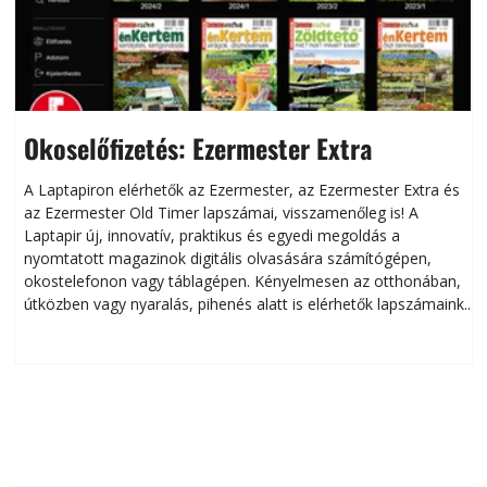
Okoselőfizetés: Ezermester Extra
A Laptapiron elérhetők az Ezermester, az Ezermester Extra és
az Ezermester Old Timer lapszámai, visszamenőleg is! A
Laptapir új, innovatív, praktikus és egyedi megoldás a
L
nyomtatott magazinok digitális olvasására számítógépen,
okostelefonon vagy táblagépen. Kényelmesen az otthonában,
útközben vagy nyaralás, pihenés alatt is elérhetők lapszámaink.
ú
Bárhol, bármikor, akár külföldön élve vagy dolgozva is
B
olvashatók az Ezermester lapszámai. A Laptapir kényelmes
megoldás, mert: – t