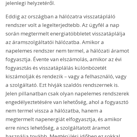
jelenlegi helyzetéről.
Eddig az országban a hálózatra visszatápláló 
rendszer volt a legelterjedtebb. Az ügyfél a nap 
során megtermelt energiatöbbletet visszatáplálja 
az áramszolgáltatói hálózatba. Amikor a 
napelemes rendszer nem termel, a hálózati áramot 
fogyasztja. Évente van elszámolás, amikor az évi 
fogyasztás és visszatáplálás különbözetét 
kiszámolják és rendezik – vagy a felhasználó, vagy 
a szolgáltató. Ezt hívják szaldós rendszernek is. 
Jelen pillanatban csak olyan napelemes rendszerek 
engedélyeztetésére van lehetőség, ahol a fogyasztó 
nem termel vissza a hálózatba, hanem a 
megtermelt napenergiát elfogyasztja, és amikor 
erre nincs lehetőség, a szolgáltatott áramot 
használja tovább. Megtérülési időben ez sokkal 