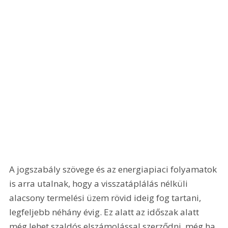
A jogszabály szövege és az energiapiaci folyamatok 
is arra utalnak, hogy a visszatáplálás nélküli 
alacsony termelési üzem rövid ideig fog tartani, 
legfeljebb néhány évig. Ez alatt az időszak alatt 
még lehet szaldós elszámolással szerződni, még ha 