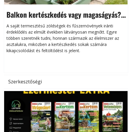
Balkon kertészkedés vagy magaságyás?
Helytakarékos kertészkedés
A saját termesztésű zöldségek és fűszernövények iránti
érdeklődés az elmúlt években látványosan megnőtt. Egyre
többen szeretnék tudni, honnan származik az élelmiszer az
l
asztalukra, miközben a kertészkedés sokak számára
kikapcsolódást és feltöltődést is jelent.
é
d
Szerkesztőségi