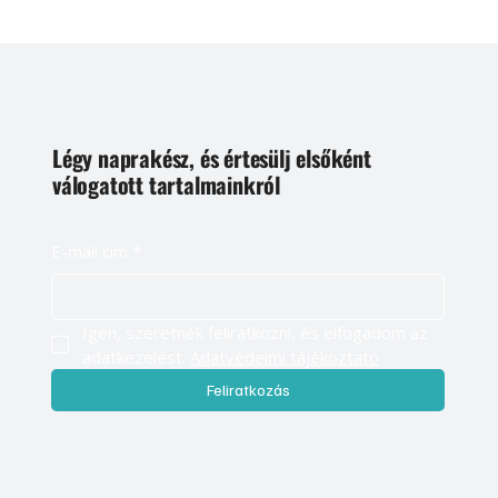
Légy naprakész, és értesülj elsőként
válogatott tartalmainkról
E-mail cím
*
Igen, szeretnék feliratkozni, és elfogadom az 
adatkezelést. 
Adatvédelmi tájékoztató
Feliratkozás