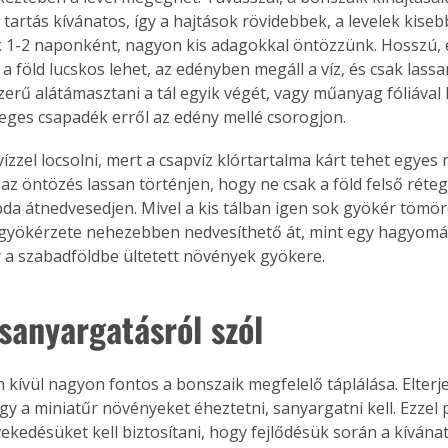
tartás kívánatos, így a hajtások rövidebbek, a levelek kiseb
k 1-2 naponként, nagyon kis adagokkal öntözzünk. Hosszú, 
 föld lucskos lehet, az edényben megáll a víz, és csak lassan
zerű alátámasztani a tál egyik végét, vagy műanyag fóliával l
leges csapadék erről az edény mellé csorogjon.
ízzel locsolni, mert a csapvíz klórtartalma kárt tehet egyes
az öntözés lassan történjen, hogy ne csak a föld felső réte
bda átnedvesedjen. Mivel a kis tálban igen sok gyökér tömörö
 gyökérzete nehezebben nedvesíthető át, mint egy hagyomá
 a szabadföldbe ültetett növények gyökere.
sanyargatásról szól
 kívül nagyon fontos a bonszaik megfelelő táplálása. Elterje
ertben,
Gyógyító növények: a
gy a miniatűr növényeket éheztetni, sanyargatni kell. Ezzel 
sban
természet kincsei az
vekedésüket kell biztosítani, hogy fejlődésük során a kívána