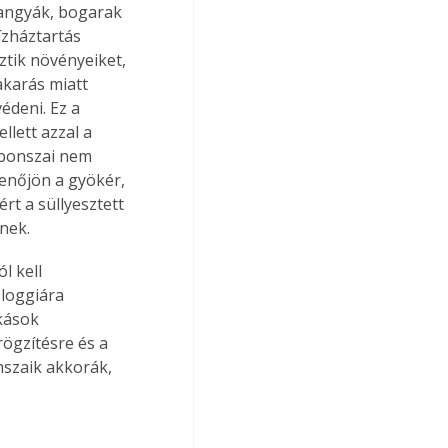
hangyák, bogarak 
zháztartás 
ztik növényeiket, 
takarás miatt 
édeni. Ez a 
llett azzal a 
a bonszai nem 
lenőjön a gyökér, 
t a süllyesztett 
nek.
l kell 
 loggiára 
kások 
rögzítésre és a 
nszaik akkorák, 