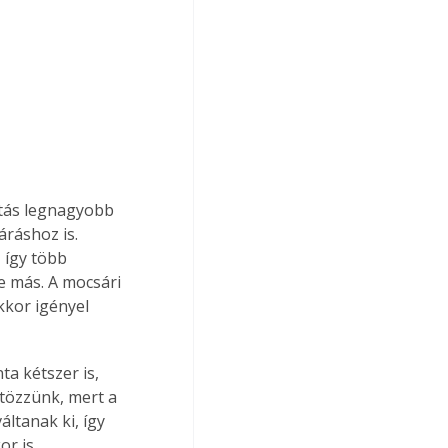
rtás legnagyobb 
ráshoz is. 
 így több 
e más. A mocsári 
akkor igényel 
a kétszer is, 
tözzünk, mert a 
ltanak ki, így 
r is 