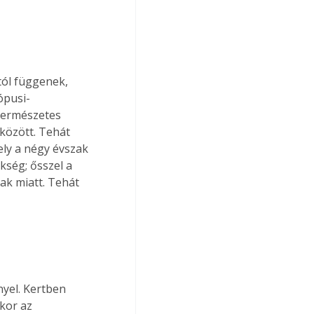
tól függenek, 
ópusi-
 természetes 
között. Tehát 
ely a négy évszak 
kség; ősszel a 
zak miatt. Tehát 
yel. Kertben 
kor az 