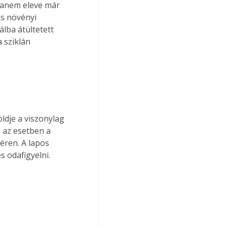
 hanem eleve már 
s növényi 
lba átültetett 
 sziklán 
ldje a viszonylag 
 az esetben a 
éren. A lapos 
 odafigyelni.