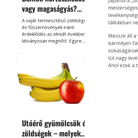
Japánul a „bo
vagy magaságyás?
mesterségese
tevékenysége
Helytakarékos
A saját termesztésű zöldségek
tálkákban nev
kertészkedés
és fűszernövények iránti
érdeklődés az elmúlt években
Messze áll a
látványosan megnőtt. Egyre
bármilyen fá
többen szeretnék tudni, honnan
sokaságának 
származik az élelmiszer az
túl nagy lev
asztalukra, miközben a
Ahol ezek a 
kertészkedés sokak számára
kikapcsolódást és feltöltődést
is jelent.
Utóérő gyümölcsök és
zöldségek – melyek