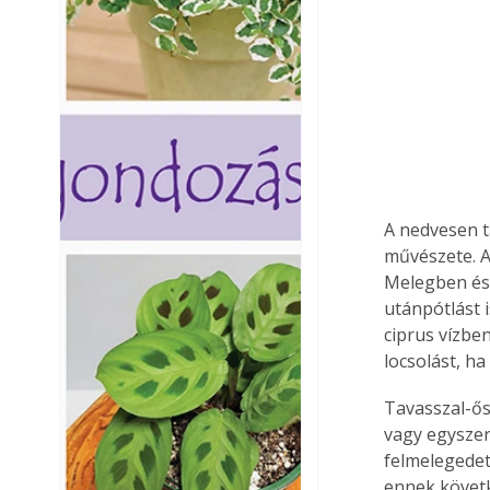
A nedvesen t
művészete. A
Melegben és 
utánpótlást 
ciprus vízben
locsolást, ha
Tavasszal-ős
vagy egyszer
felmelegedett
ennek követk