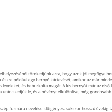
Együtt jobban megéri!
Bővebb információ itt!
k az
Együtt jobban megéri! A
mester
könyvek tetszőleges
er Old
párosítással kedvezményes
áron, 0 Ft postaköltséggel
ptapir új,
megrendelhetők!
és egyedi
tt
lvasására
elhelyezésénél törekedjünk arra, hogy azok jól megfigyelhe
elefonon
 észre például egy hernyó kártevését, amikor az már minde
nyelmesen
ss leveleket, és beburkolta magát. A kis hernyót már az első l
ben vagy
a után szedjük le, és a növényt elkülönítve, még gondosabb 
t is
. Bárhol,
ön élve
szép formára nevelése időigényes, sokszor hosszú évekig tar
ashatók az