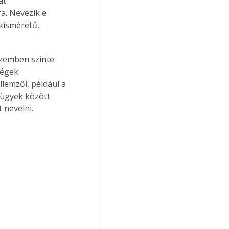
át 
a. Nevezik e 
kisméretű, 
szemben szinte 
ségek 
lemzői, például a 
rügyek között. 
 nevelni.