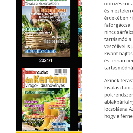
öntözéskor a
és meztelen 
érdekében ri
faforgáccsal 
nincs sárfelc
tartásmód a m
veszéllyel is
kívánt hajtás
és onnan nem
tartásmódnál
Akinek terasz
kiválasztani
polcrendszer
ablakpárkánya
locsolásra. A
hogy elférnek