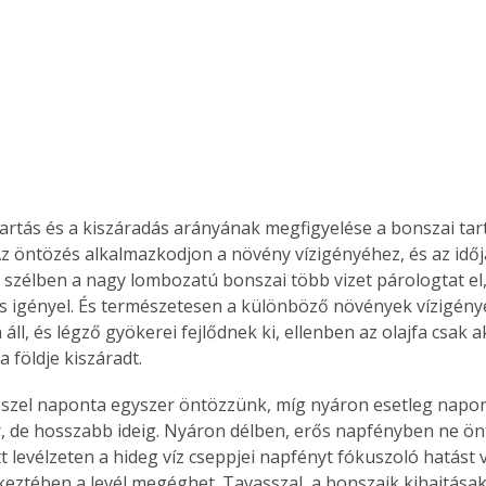
artás és a kiszáradás arányának megfigyelése a bonszai ta
z öntözés alkalmazkodjon a növény vízigényéhez, és az időjá
szélben a nagy lombozatú bonszai több vizet párologtat el,
is igényel. És természetesen a különböző növények vízigény
 áll, és légző gyökerei fejlődnek ki, ellenben az olajfa csak 
 a földje kiszáradt.
szel naponta egyszer öntözzünk, míg nyáron esetleg napont
, de hosszabb ideig. Nyáron délben, erős napfényben ne ön
 levélzeten a hideg víz cseppjei napfényt fókuszoló hatást vá
eztében a levél megéghet. Tavasszal, a bonszaik kihajtásako