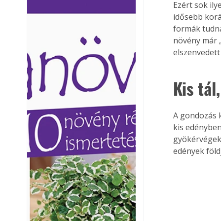
Ezért sok il
Ezermester lapszámai. A
Ezermester lapszámai
idősebb korá
Laptapir kényelmes megoldás,
Laptapir kényelmes 
formák tudna
mert: – t
mert: – t
növény már „
elszenvedett
Kis tál
A gondozás ki
kis edényben
gyökérvégek 
edények föld