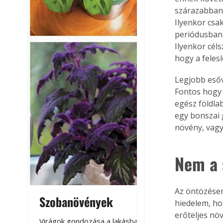
szárazabban 
Ilyenkor csa
periódusban a
Ilyenkor céls
hogy a feles
Legjobb esőv
Fontos hogy 
egész földla
egy bonszai
növény, vagy
Nem a 
Az öntözésen
Szobanövények
Virágoskert: k
hiedelem, ho
teraszon, laká
erőteljes nö
Virágok gondozása a lakásban,