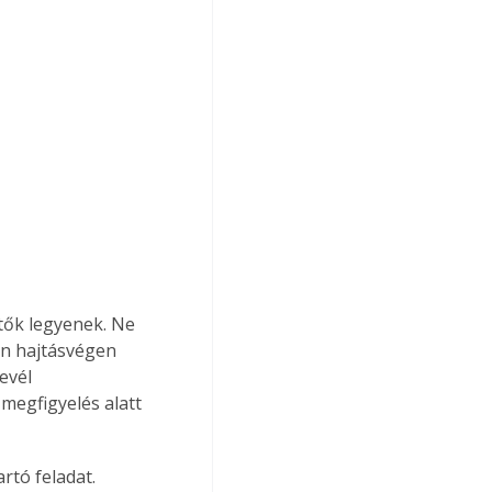
tők legyenek. Ne 
n hajtásvégen 
evél 
megfigyelés alatt 
tó feladat. 