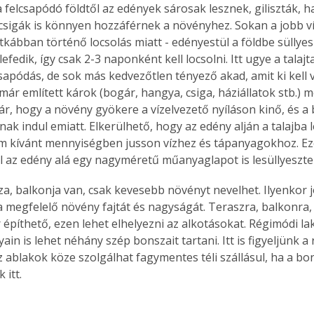
 felcsapódó földtől az edények sárosak lesznek, giliszták, 
csigák is könnyen hozzáférnek a növényhez. Sokan a jobb ví
tkábban történő locsolás miatt - edényestül a földbe süllyes
lefedik, így csak 2-3 naponként kell locsolni. Itt ugye a talaj
sapódás, de sok más kedvezőtlen tényező akad, amit ki kell v
ár említett károk (bogár, hangya, csiga, háziállatok stb.) me
 jár, hogy a növény gyökere a vízelvezető nyíláson kinő, és 
nak indul emiatt. Elkerülhető, hogy az edény alján a talajba 
 kívánt mennyiségben jusson vízhez és tápanyagokhoz. Ezér
 az edény alá egy nagyméretű műanyaglapot is lesüllyeszte
a, balkonja van, csak kevesebb növényt nevelhet. Ilyenkor jó
 a megfelelő növény fajtát és nagyságát. Teraszra, balkonra,
 építhető, ezen lehet elhelyezni az alkotásokat. Régimódi la
in is lehet néhány szép bonszait tartani. Itt is figyeljünk a 
z ablakok köze szolgálhat fagymentes téli szállásul, ha a bo
 itt.