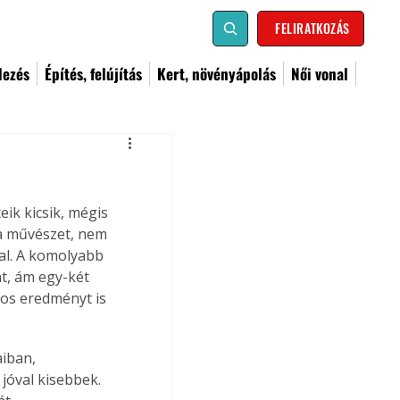
FELIRATKOZÁS
dezés
Építés, felújítás
Kert, növényápolás
Női vonal
ik kicsik, mégis 
ga művészet, nem 
al. A komolyabb 
t, ám egy-két 
yos eredményt is 
aiban, 
jóval kisebbek. 