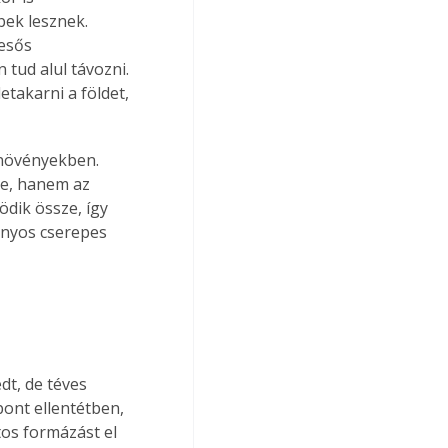
bek lesznek. 
esős 
 tud alul távozni. 
etakarni a földet, 
 növényekben. 
ge, hanem az 
dik össze, így 
nyos cserepes 
dt, de téves 
pont ellentétben, 
tos formázást el 