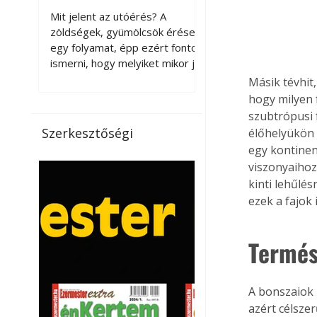
érnek tovább leszedés
Mit jelent az utóérés? A
után?
zöldségek, gyümölcsök érése
egy folyamat, épp ezért fontos
ismerni, hogy melyiket mikor jó
leszedni. Meg kell különböztetni
Másik tévhit
a gazdasági és a biológiai
hogy milyen f
érettséget. Például a
szubtrópusi f
paradicsomot sokszor
Szerkesztőségi
élőhelyükön 
gazdasági érettségben, azaz
egy kontinent
félig éretten szedik le, ezután
viszonyaihoz
utaztatják hosszan, és még
kinti lehűlés
pulton tartható kell legyen.
ezek a fajok 
Utóérik eközben, de nem lesz
olyan ízű, mint amit a saját
kertünkben, biológiai
Termés
érettségben szedünk le. Teljes
érettségben szedve nem
tárolható h
A bonszaiok 
azért célszer