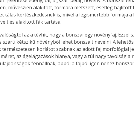
n” jelentése edény, tál, a „szai” pedig növény. A bonszai teh
n, művészien alakított, formára metszett, esetleg hajlított f
t tálas kertészkedésnek is, mivel a legismertebb formája a 
elt és alakított fák tartása.
 valóságtól az a tévhit, hogy a bonszai egy növényfaj. Ezzel 
s szárú kétszikű növényből lehet bonszait nevelni. A lehető
természetesen korlátot szabnak az adott faj morfológiai jel
élméret, az ágelágazások hiánya, vagy a túl nagy távolság a 
tulajdonságok fennállnak, abból a fajból igen nehéz bonszait