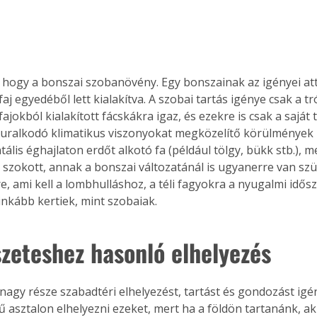
, hogy a bonszai szobanövény. Egy bonszainak az igényei at
aj egyedéből lett kialakítva. A szobai tartás igénye csak a tr
ajokból kialakított fácskákra igaz, és ezekre is csak a saját
uralkodó klimatikus viszonyokat megközelítő körülmények 
ális éghajlaton erdőt alkotó fa (például tölgy, bükk stb.), m
 szokott, annak a bonszai változatánál is ugyanerre van szü
re, ami kell a lombhulláshoz, a téli fagyokra a nyugalmi idős
inkább kertiek, mint szobaiak.
zeteshez hasonló elhelyezés
nagy része szabadtéri elhelyezést, tartást és gondozást igén
ű asztalon elhelyezni ezeket, mert ha a földön tartanánk, ak