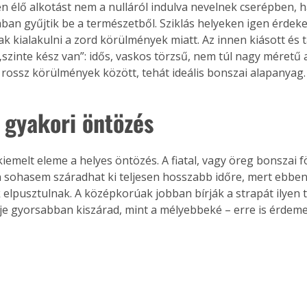
yen élő alkotást nem a nulláról indulva nevelnek cserépben,
. A
ban gyűjtik be a természetből. Sziklás helyeken igen érdeke
megoldás,
k kialakulni a zord körülmények miatt. Az innen kiásott és tá
szinte kész van”: idős, vaskos törzsű, nem túl nagy méretű a
 rossz körülmények között, tehát ideális bonszai alapanyag.
, gyakori öntözés
emelt eleme a helyes öntözés. A fiatal, vagy öreg bonszai fö
 sohasem száradhat ki teljesen hosszabb időre, mert ebben
elpusztulnak. A középkorúak jobban bírják a strapát ilyen t
je gyorsabban kiszárad, mint a mélyebbeké – erre is érdemes