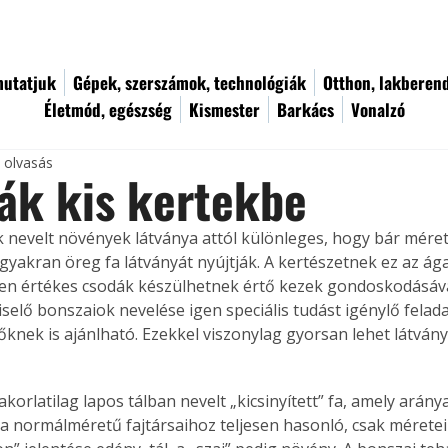
utatjuk
Gépek, szerszámok, technológiák
Otthon, lakberen
Életmód, egészség
Kismester
Barkács
Vonalzó
c olvasás
ák kis kertekbe
 nevelt növények látványa attól különleges, hogy bár mérete
, gyakran öreg fa látványát nyújtják. A kertészetnek ez az á
Igen értékes csodák készülhetnek értő kezek gondoskodásáv
iselő bonszaiok nevelése igen speciális tudást igénylő felada
knek is ajánlható. Ezekkel viszonylag gyorsan lehet látván
korlatilag lapos tálban nevelt „kicsinyített” fa, amely arány
a normálméretű fajtársaihoz teljesen hasonló, csak méretei 