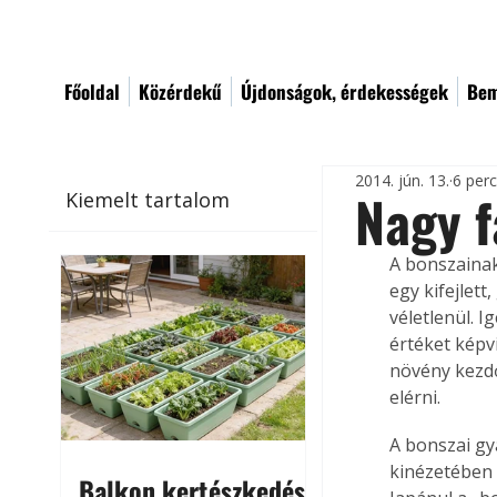
Főoldal
Közérdekű
Újdonságok, érdekességek
Bem
2014. jún. 13.
6 per
Nagy f
Kiemelt tartalom
A bonszainak
egy kifejlett
véletlenül. 
értéket képv
növény kezdő
elérni.
A bonszai gya
kinézetében 
Balkon kertészkedés