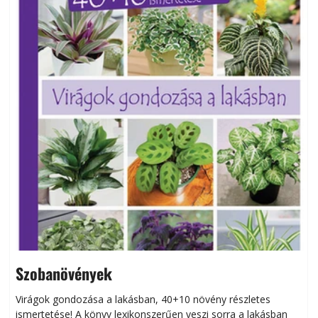
Szobanövények
Virágok gondozása a lakásban, 40+10 növény részletes
ismertetése! A könyv lexikonszerűen veszi sorra a lakásban
s