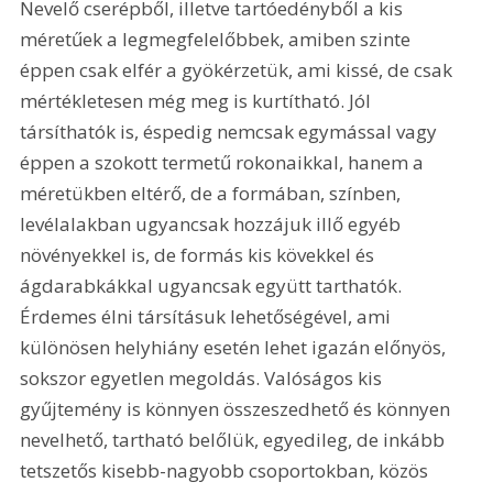
Nevelő cserépből, illetve tartóedényből a kis 
méretűek a legmegfelelőbbek, amiben szinte 
éppen csak elfér a gyökérzetük, ami kissé, de csak 
mértékletesen még meg is kurtítható. Jól 
társíthatók is, éspedig nemcsak egymással vagy 
éppen a szokott termetű rokonaikkal, hanem a 
méretükben eltérő, de a formában, színben, 
levélalakban ugyancsak hozzájuk illő egyéb 
növényekkel is, de formás kis kövekkel és 
ágdarabkákkal ugyancsak együtt tarthatók. 
Érdemes élni társításuk lehetőségével, ami 
különösen helyhiány esetén lehet igazán előnyös, 
sokszor egyetlen megoldás. Valóságos kis 
gyűjtemény is könnyen összeszedhető és könnyen 
nevelhető, tartható belőlük, egyedileg, de inkább 
tetszetős kisebb-nagyobb csoportokban, közös 