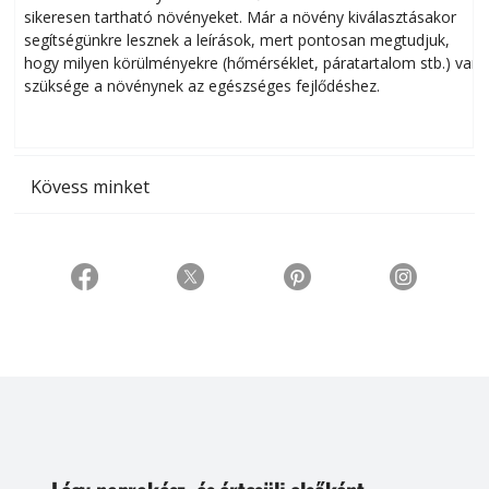
sikeresen tart­ha­tó növényeket. Már a növény kiválasztásakor
h
segítségünkre lesznek a leírások, mert pontosan megtudjuk,
k
hogy milyen körülményekre (hőmérséklet, páratartalom stb.) van
szüksége a növénynek az egészséges fejlődéshez.
t
Kövess minket