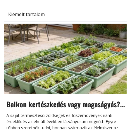
Kiemelt tartalom
Balkon kertészkedés vagy magaságyás?
Helytakarékos kertészkedés
A saját termesztésű zöldségek és fűszernövények iránti
érdeklődés az elmúlt években látványosan megnőtt. Egyre
többen szeretnék tudni, honnan származik az élelmiszer az
l