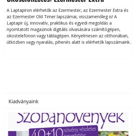
A Laptapiron elérhetők az Ezermester, az Ezermester Extra és
az Ezermester Old Timer lapszámai, visszamenőleg is! A
Laptapir új, innovatív, praktikus és egyedi megoldás a
L
nyomtatott magazinok digitális olvasására számítógépen,
okostelefonon vagy táblagépen. Kényelmesen az otthonában,
útközben vagy nyaralás, pihenés alatt is elérhetők lapszámaink.
ú
Bárhol, bármikor, akár külföldön élve vagy dolgozva is
B
olvashatók az Ezermester lapszámai. A Laptapir kényelmes
megoldás, mert: – t
Kiadványaink