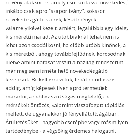
növény alakkörbe, amely csupán lassú növekedésű, 
inkább csak apró "szaporítvány", sokszor 
növekedés gátló szerek, készítmények 
valamelyikével kezelt, amiért, legalábbis egy ideig, 
kis méretű marad. Az utóbbiaknál tehát nem is 
lehet azon csodálkozni, ha előbb utóbb kinőnek, a 
kis méretből, ahogy továbbfejlődnek, korosodnak, 
illetve amint hatását veszíti a házilag rendszerint 
már meg sem ismételhető növekedésgátló 
kezelésük. Be kell érni velük, tehát mindössze 
addig, amíg képesek ilyen apró termetűek 
maradni, az ehhez szükséges megfelelő, de 
mérsékelt öntözés, valamint visszafogott táplálás 
mellett, de ugyanakkor jó fényellátottságában. 
Átültetésüket - nagyobb cserépbe vagy másmilyen 
tartóedénybe - a végsőkig érdemes halogatni. 