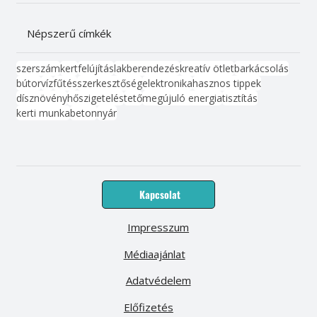
Népszerű címkék
szerszám
kert
felújítás
lakberendezés
kreatív ötlet
barkácsolás
bútor
víz
fűtés
szerkesztőség
elektronika
hasznos tippek
dísznövény
hőszigetelés
tető
megújuló energia
tisztítás
kerti munka
beton
nyár
Kapcsolat
Impresszum
Médiaajánlat
Adatvédelem
Előfizetés