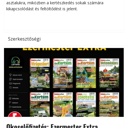
asztalukra, miközben a kertészkedés sokak számára
kikapcsolódást és feltöltődést is jelent.
é
d
Szerkesztőségi
Okoselőfizetés: Ezermester Extra