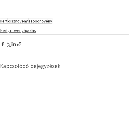
kert
dísznövény
szobanövény
Kert, növényápolás
Kapcsolódó bejegyzések