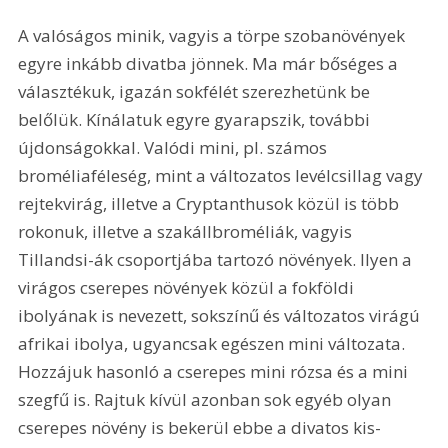
A valóságos minik, vagyis a törpe szobanövények 
egyre inkább divatba jönnek. Ma már bőséges a 
választékuk, igazán sokfélét szerezhetünk be 
belőlük. Kínálatuk egyre gyarapszik, további 
újdonságokkal. Valódi mini, pl. számos 
broméliaféleség, mint a változatos levélcsillag vagy 
rejtekvirág, illetve a Cryptanthusok közül is több 
rokonuk, illetve a szakállbroméliák, vagyis 
Tillandsi-ák csoportjába tartozó növények. Ilyen a 
virágos cserepes növények közül a fokföldi 
ibolyának is nevezett, sokszínű és változatos virágú 
afrikai ibolya, ugyancsak egészen mini változata. 
Hozzájuk hasonló a cserepes mini rózsa és a mini 
szegfű is. Rajtuk kívül azonban sok egyéb olyan 
cserepes növény is bekerül ebbe a divatos kis-