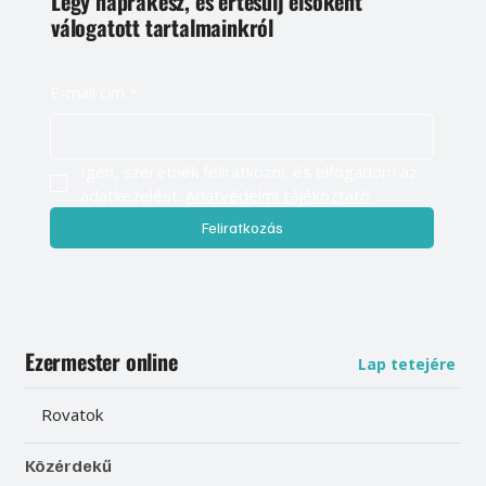
Légy naprakész, és értesülj elsőként
válogatott tartalmainkról
E-mail cím
*
Igen, szeretnék feliratkozni, és elfogadom az 
adatkezelést. 
Adatvédelmi tájékoztató
Feliratkozás
Ezermester online
Lap tetejére
Rovatok
Közérdekű