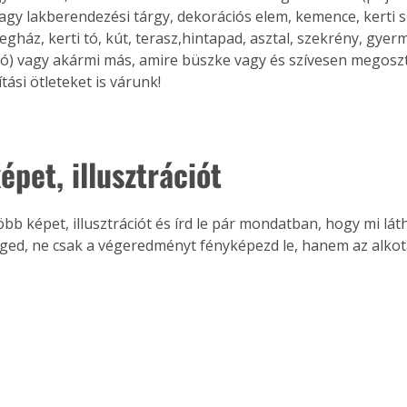
agy lakberendezési tárgy, dekorációs elem, kemence, kerti sü
egház, kerti tó, kút, terasz,hintapad, asztal, szekrény, gyer
ó) vagy akármi más, amire büszke vagy és szívesen megosz
ási ötleteket is várunk!
épet, illusztrációt
öbb képet, illusztrációt és írd le pár mondatban, hogy mi lát
ged, ne csak a végeredményt fényképezd le, hanem az alkot