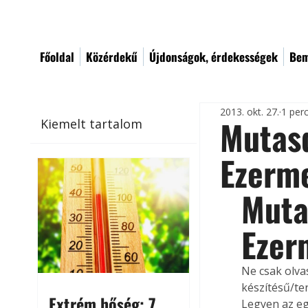
Főoldal
Közérdekű
Újdonságok, érdekességek
Bem
2013. okt. 27.
1 per
Mutasd
Kiemelt tartalom
Ezerme
Muta
Ezer
Ne csak olvas
készítésű/te
Extrém hőség: 7
Legyen az egy