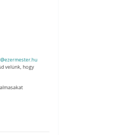
r@ezermester.hu
d velünk, hogy 
kalmasakat 