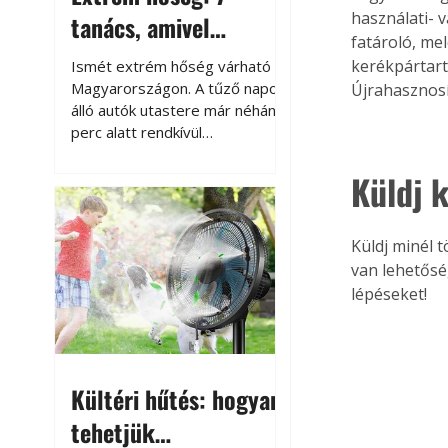
használati- v
tanács, amivel
fatároló, mel
megóvhatjuk
kerékpártart
Ismét extrém hőség várható
autónkat a nyári
Magyarországon. A tűző napon
Újrahasznosít
álló autók utastere már néhány
károktól
perc alatt rendkívül
felmelegszik, és rövid időn belül
akár a 60-70 °C-ot is
Küldj k
megközelítheti. Ez nemcsak a
beszállást teszi kellemetlenné,
hanem az autó állapotára és a
Küldj minél t
benne hagyott tárgyakra is
van lehetősé
káros hatással lehet. Néhány
lépéseket!
egyszerű óvintézkedéssel
azonban jelentősen
csökkenthetjük a hőség káros
hatásait.
Kültéri hűtés: hogyan
tehetjük