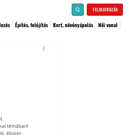
FELIRATKOZÁS
dezés
Építés, felújítás
Kert, növényápolás
Női vonal
t 
kai témában! 
ék, ékszer, 