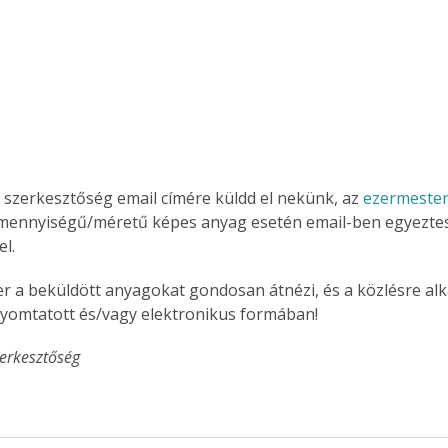
 szerkesztőség email címére küldd el nekünk, az 
ezermeste
 mennyiségű/méretű képes anyag esetén email-ben egyeztes
l. 
r a beküldött anyagokat gondosan átnézi, és a közlésre al
nyomtatott és/vagy elektronikus formában!
erkesztőség