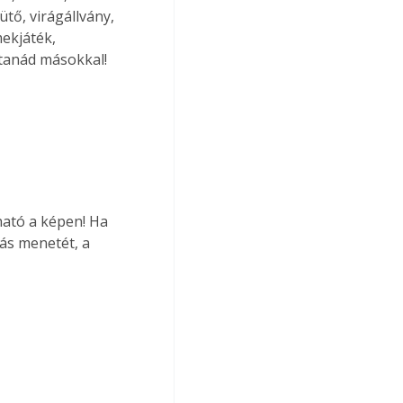
tő, virágállvány, 
mekjáték, 
tanád másokkal! 
ható a képen! Ha 
ás menetét, a 