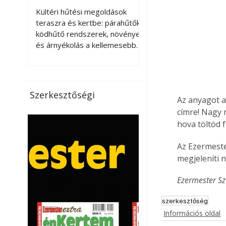
kellemesebbé a
Kültéri hűtési megoldások
teraszt és a kertet?
teraszra és kertbe: párahűtők,
ködhűtő rendszerek, növények
és árnyékolás a kellemesebb
nyári mikroklímáért. A kültéri
hűtés kérdése az utóbbi
években egyre nagyobb
jelentőséget kapott, ahogy a
Szerkesztőségi
Az anyagot a
nyári hőhullámok gyakoribbá és
intenzívebbé váltak. Míg
címre! Nagy
korábban elsősorban a beltéri
hova töltöd fe
klímaberendezések jelentették
a megoldást a meleg ellen, ma
Az Ezermeste
már egyre többen keresnek
megjeleníti 
olyan kültéri hűtési
lehetőségeket is, amelyek a
Ezermester Sz
teraszok, erkélyek, kertek vagy
vendégl
szerkesztőség
Információs oldal