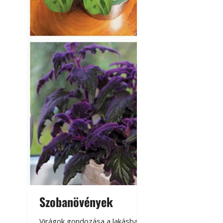
Szobanövények
Virágoskert: k
teraszon, laká
Virágok gondozása a lakásban,