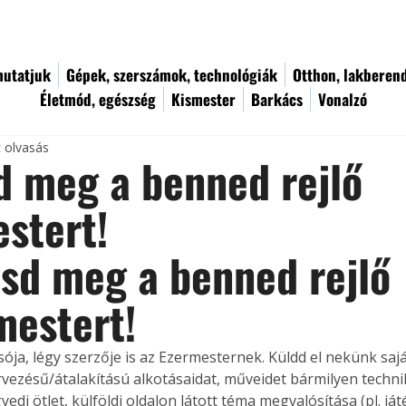
utatjuk
Gépek, szerszámok, technológiák
Otthon, lakberen
Életmód, egészség
Kismester
Barkács
Vonalzó
c olvasás
 meg a benned rejlő
stert!
sd meg a benned rejlő 
mestert! 
ója, légy szerzője is az Ezermesternek. Küldd el nekünk sajá
rvezésű/átalakítású alkotásaidat, műveidet bármilyen techni
edi ötlet, külföldi oldalon látott téma megvalósítása (pl. ját