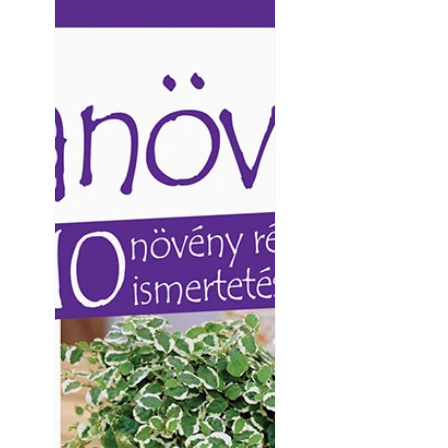
Ezermester lapszámai. A
Ezermester lapszámai
Lőtér hangszigete
Laptapir kényelmes megoldás,
Laptapir kényelmes 
mert: – t
mert: – t