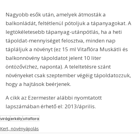
Nagyobb esők után, amelyek átmosták a 
balkonládát, feltétlenül pótoljuk a tápanyagokat. A 
legtökéletesebb tápanyag-utánpótlás, ha a heti 
tápoldat-mennyiséget felosztva, minden nap 
tápláljuk a növényt (ez 15 ml Vitaflóra Muskátli és 
balkonnövény tápoldatot jelent 10 liter 
öntözővízhez, naponta). A teleltetésre szánt 
növényeket csak szeptember végéig tápoldatozzuk, 
hogy a hajtások beérjenek.
A cikk az Ezermester alábbi nyomtatott 
lapszámában érhető el: 2013/április.
virág
erkély
vitaflora
Kert, növényápolás