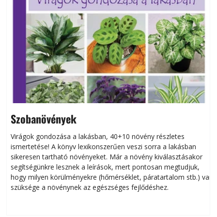
Szobanövények
Virágok gondozása a lakásban, 40+10 növény részletes
ismertetése! A könyv lexikonszerűen veszi sorra a lakásban
s
sikeresen tart­ha­tó növényeket. Már a növény kiválasztásakor
h
segítségünkre lesznek a leírások, mert pontosan megtudjuk,
k
hogy milyen körülményekre (hőmérséklet, páratartalom stb.) van
szüksége a növénynek az egészséges fejlődéshez.
t