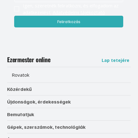
Igen, szeretnék feliratkozni, és elfogadom az 
adatkezelést. 
Adatvédelmi tájékoztató
Feliratkozás
Ezermester online
Lap tetejére
Rovatok
Közérdekű
Újdonságok, érdekességek
Bemutatjuk
Gépek, szerszámok, technológiák