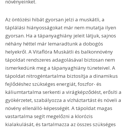
növényeinket.
Az öntözési hibát gyorsan jelzi a muskátli, a 
táplálási hiányosságokat már nem mutatja ilyen 
gyorsan. Ha a tápanyaghiány jeleit látjuk, sajnos 
néhány héttel már lemaradtunk a dobogós 
helyekről. A Vitaflóra Muskátli és balkonnövény 
tápoldat rendszeres adagolásával biztosan nem 
ismerkedünk meg a tápanyaghiány tüneteivel. A 
tápoldat nitrogéntartalma biztosítja a dinamikus 
fejlődéshez szükséges energiát, foszfor- és 
káliumtartalma serkenti a virágképződést, erősíti a 
gyökérzetet, szabályozza a vízháztartást és növeli a 
növény ellenálló-képességét. A tápoldat magas 
vastartalma segít megelőzni a klorózis 
kialakulását, és tartalmazza az összes szükséges 