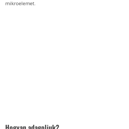
mikroelemet.
Hogyan adagoljuk?