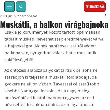
FELIRATKOZÁS
2013. jún. 5.
2 perc olvasás
Muskátli, a balkon virágbajnoka
Csak a jó körülmények között tartott, optimálisan 
táplált muskátli nevezhet szép eredményeket várva 
a bajnokságra. Akinek napfényes, széltől védett 
balkona van, nyugodtan választhat a muskátlik 
sokféleségéből. 
Az öntözési alapszabályokat tartsuk be, soha ne 
száradjon ki teljesen a muskátli földlabdája, de 
gyökere ne álljon vízben. Tavasszal célszerű több 
kisebb vízadaggal locsolni, de a nagy meleg 
beköszöntével inkább naponta egyszer, az esti 
hűvösebb időszakban öntözzük meg alaposan 