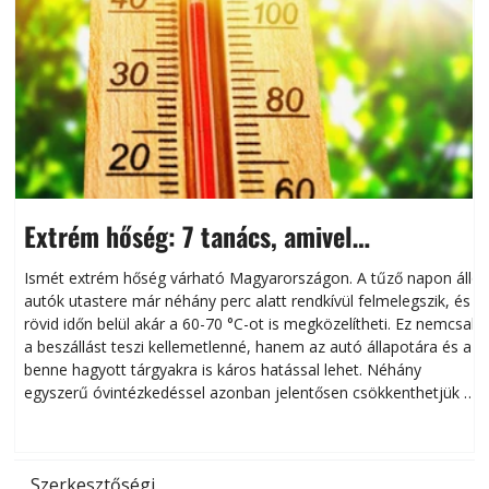
Extrém hőség: 7 tanács, amivel
megóvhatjuk autónkat a nyári károktól
Ismét extrém hőség várható Magyarországon. A tűző napon álló
autók utastere már néhány perc alatt rendkívül felmelegszik, és
rövid időn belül akár a 60-70 °C-ot is megközelítheti. Ez nemcsak
n
a beszállást teszi kellemetlenné, hanem az autó állapotára és a
benne hagyott tárgyakra is káros hatással lehet. Néhány
egyszerű óvintézkedéssel azonban jelentősen csökkenthetjük a
hőség káros hatásait.
l
Szerkesztőségi