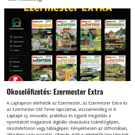
Okoselőfizetés: Ezermester Extra
A Laptapiron elérhetők az Ezermester, az Ezermester Extra és
az Ezermester Old Timer lapszámai, visszamenőleg is! A
Laptapir új, innovatív, praktikus és egyedi megoldás a
L
nyomtatott magazinok digitális olvasására számítógépen,
okostelefonon vagy táblagépen. Kényelmesen az otthonában,
útközben vagy nyaralás, pihenés alatt is elérhetők lapszámaink.
ú