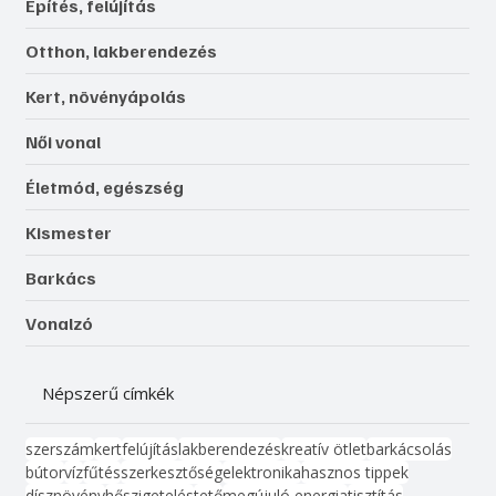
Építés, felújítás
Otthon, lakberendezés
Kert, növényápolás
Női vonal
Életmód, egészség
Kismester
Barkács
Vonalzó
Népszerű címkék
szerszám
kert
felújítás
lakberendezés
kreatív ötlet
barkácsolás
bútor
víz
fűtés
szerkesztőség
elektronika
hasznos tippek
dísznövény
hőszigetelés
tető
megújuló energia
tisztítás