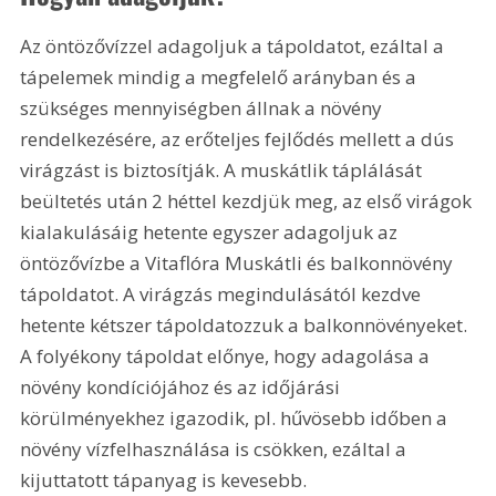
Az öntözővízzel adagoljuk a tápoldatot, ezáltal a 
tápelemek mindig a megfelelő arányban és a 
szükséges mennyiségben állnak a növény 
rendelkezésére, az erőteljes fejlődés mellett a dús 
virágzást is biztosítják. A muskátlik táplálását 
beültetés után 2 héttel kezdjük meg, az első virágok 
kialakulásáig hetente egyszer adagoljuk az 
öntözővízbe a Vitaflóra Muskátli és balkonnövény 
tápoldatot. A virágzás megindulásától kezdve 
hetente kétszer tápoldatozzuk a balkonnövényeket. 
A folyékony tápoldat előnye, hogy adagolása a 
növény kondíciójához és az időjárási 
körülményekhez igazodik, pl. hűvösebb időben a 
növény vízfelhasználása is csökken, ezáltal a 
kijuttatott tápanyag is kevesebb. 