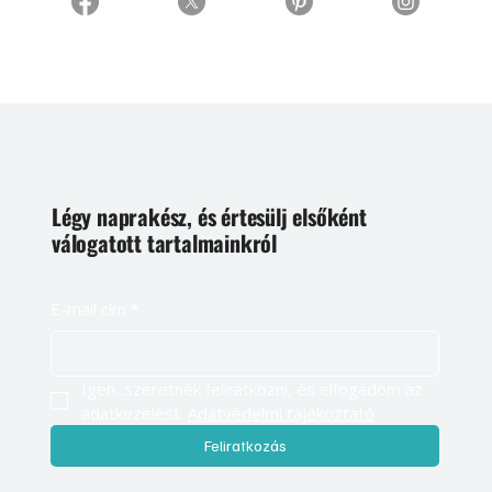
Légy naprakész, és értesülj elsőként
válogatott tartalmainkról
E-mail cím
*
Igen, szeretnék feliratkozni, és elfogadom az 
adatkezelést. 
Adatvédelmi tájékoztató
Feliratkozás