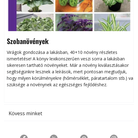
Szobanövények
Virágok gondozása a lakásban, 40+10 növény részletes
ismertetése! A könyv lexikonszerűen veszi sorra a lakásban
s
sikeresen tart­ha­tó növényeket. Már a növény kiválasztásakor
h
segítségünkre lesznek a leírások, mert pontosan megtudjuk,
k
hogy milyen körülményekre (hőmérséklet, páratartalom stb.) van
szüksége a növénynek az egészséges fejlődéshez.
t
Kövess minket