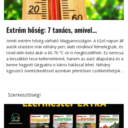
Extrém hőség: 7 tanács, amivel
megóvhatjuk autónkat a nyári károktól
Ismét extrém hőség várható Magyarországon. A tűző napon álló
autók utastere már néhány perc alatt rendkívül felmelegszik, és
rövid időn belül akár a 60-70 °C-ot is megközelítheti. Ez nemcsak
n
a beszállást teszi kellemetlenné, hanem az autó állapotára és a
benne hagyott tárgyakra is káros hatással lehet. Néhány
egyszerű óvintézkedéssel azonban jelentősen csökkenthetjük a
hőség káros hatásait.
l
Szerkesztőségi