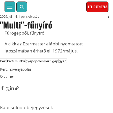
FELIRATKOZÁS
2009. júl. 14.
1 perc olvasás
"Multi"-fűnyíró
Fúrógépből, fűnyíró. 
A cikk az Ezermester alábbi nyomtatott 
lapszámában érhető el: 1972/május.
kert
kerti munka
gyepápolás
kerti gép
gyep
Kert, növényápolás
Oldtimer
Kapcsolódó bejegyzések