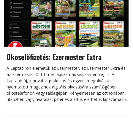
Okoselőfizetés: Ezermester Extra
A Laptapiron elérhetők az Ezermester, az Ezermester Extra és
az Ezermester Old Timer lapszámai, visszamenőleg is! A
Laptapir új, innovatív, praktikus és egyedi megoldás a
L
nyomtatott magazinok digitális olvasására számítógépen,
okostelefonon vagy táblagépen. Kényelmesen az otthonában,
útközben vagy nyaralás, pihenés alatt is elérhetők lapszámaink.
ú
Bárhol, bármikor, akár külföldön élve vagy dolgozva is
B
olvashatók az Ezermester lapszámai. A Laptapir kényelmes
megoldás, mert: – t