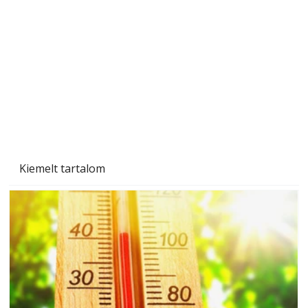
Utóérő gyümölcsök és zöldségek – melyek
érnek tovább leszedés után?
Kiemelt tartalom