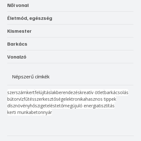
Női vonal
Életmód, egészség
Kismester
Barkács
Vonalzó
Népszerű címkék
szerszám
kert
felújítás
lakberendezés
kreatív ötlet
barkácsolás
bútor
víz
fűtés
szerkesztőség
elektronika
hasznos tippek
dísznövény
hőszigetelés
tető
megújuló energia
tisztítás
kerti munka
beton
nyár