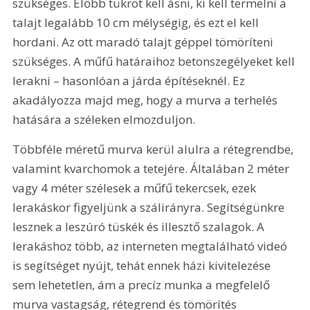
szükséges. Előbb tükröt kell ásni, ki kell termelni a 
talajt legalább 10 cm mélységig, és ezt el kell 
hordani. Az ott maradó talajt géppel tömöríteni 
szükséges. A műfű határaihoz betonszegélyeket kell 
lerakni – hasonlóan a járda építéseknél. Ez 
akadályozza majd meg, hogy a murva a terhelés 
hatására a széleken elmozduljon.
Többféle méretű murva kerül alulra a rétegrendbe, 
valamint kvarchomok a tetejére. Általában 2 méter 
vagy 4 méter szélesek a műfű tekercsek, ezek 
lerakáskor figyeljünk a szálirányra. Segítségünkre 
lesznek a leszúró tüskék és illesztő szalagok. A 
lerakáshoz több, az interneten megtalálható videó 
is segítséget nyújt, tehát ennek házi kivitelezése 
sem lehetetlen, ám a precíz munka a megfelelő 
murva vastagság, rétegrend és tömörítés 