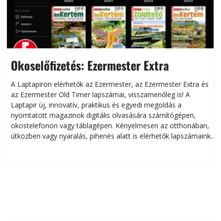
Okoselőfizetés: Ezermester Extra
A Laptapiron elérhetők az Ezermester, az Ezermester Extra és
az Ezermester Old Timer lapszámai, visszamenőleg is! A
Laptapir új, innovatív, praktikus és egyedi megoldás a
L
nyomtatott magazinok digitális olvasására számítógépen,
okostelefonon vagy táblagépen. Kényelmesen az otthonában,
útközben vagy nyaralás, pihenés alatt is elérhetők lapszámaink.
ú
Bárhol, bármikor, akár külföldön élve vagy dolgozva is
B
olvashatók az Ezermester lapszámai. A Laptapir kényelmes
megoldás, mert: – t