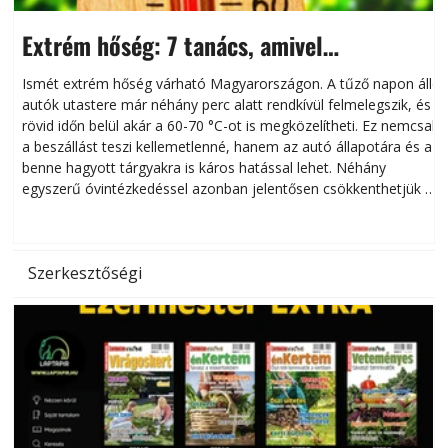
Extrém hőség: 7 tanács, amivel
megóvhatjuk autónkat a nyári károktól
Ismét extrém hőség várható Magyarországon. A tűző napon álló
autók utastere már néhány perc alatt rendkívül felmelegszik, és
rövid időn belül akár a 60-70 °C-ot is megközelítheti. Ez nemcsak
n
a beszállást teszi kellemetlenné, hanem az autó állapotára és a
benne hagyott tárgyakra is káros hatással lehet. Néhány
egyszerű óvintézkedéssel azonban jelentősen csökkenthetjük a
hőség káros hatásait.
l
Szerkesztőségi