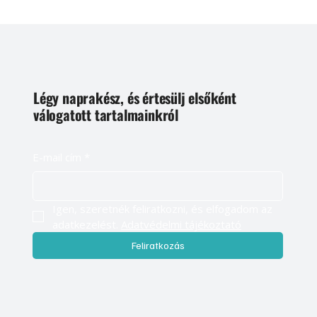
Légy naprakész, és értesülj elsőként
válogatott tartalmainkról
E-mail cím
*
Igen, szeretnék feliratkozni, és elfogadom az 
adatkezelést. 
Adatvédelmi tájékoztató
Feliratkozás