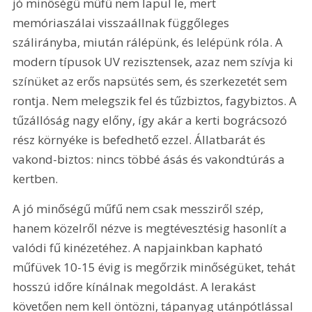
jó minőségű műfű nem lapul le, mert 
memóriaszálai visszaállnak függőleges 
szálirányba, miután rálépünk, és lelépünk róla. A 
modern típusok UV rezisztensek, azaz nem szívja ki 
színüket az erős napsütés sem, és szerkezetét sem 
rontja. Nem melegszik fel és tűzbiztos, fagybiztos. A 
tűzállóság nagy előny, így akár a kerti bográcsozó 
rész környéke is befedhető ezzel. Állatbarát és 
vakond-biztos: nincs többé ásás és vakondtúrás a 
kertben.
A jó minőségű műfű nem csak messziről szép, 
hanem közelről nézve is megtévesztésig hasonlít a 
valódi fű kinézetéhez. A napjainkban kapható 
műfüvek 10-15 évig is megőrzik minőségüket, tehát 
hosszú időre kínálnak megoldást. A lerakást 
követően nem kell öntözni, tápanyag utánpótlással 