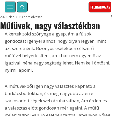
FELIRATKOZÁS
2023. dec. 10.
3 perc olvasás
Műfüvek, nagy választékban
A kertek zöld szőnyege a gyep, ám a fű sok 
gondozást igényel ahhoz, hogy olyan legyen, mint 
azt szeretnénk. Bizonyos esetekben célszerű 
műfűvel helyettesíteni, ami bár nem egyenlő az 
igazival, néha nagy segítség lehet. Nem kell öntözni, 
nyírni, ápolni.
A műfüvekből igen nagy választék kapható a 
barkácsboltokban, és még nagyobb az erre 
szakosodott cégek web áruházaiban, ám érdemes 
a választás előtt gondosan mérlegelni. A műfű 
műanyagból van, jó esetben tartós, látványos. Főleg 