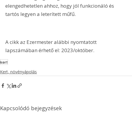
elengedhetetlen ahhoz, hogy jól funkcionáló és 
tartós legyen a leterített műfű.
A cikk az Ezermester alábbi nyomtatott 
lapszámában érhető el: 2023/október.
kert
Kert, növényápolás
Kapcsolódó bejegyzések