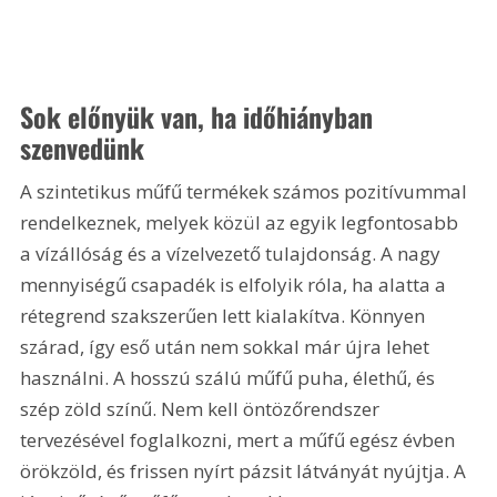
Sok előnyük van, ha időhiányban 
szenvedünk
A szintetikus műfű termékek számos pozitívummal 
rendelkeznek, melyek közül az egyik legfontosabb 
a vízállóság és a vízelvezető tulajdonság. A nagy 
mennyiségű csapadék is elfolyik róla, ha alatta a 
rétegrend szakszerűen lett kialakítva. Könnyen 
szárad, így eső után nem sokkal már újra lehet 
használni. A hosszú szálú műfű puha, élethű, és 
szép zöld színű. Nem kell öntözőrendszer 
tervezésével foglalkozni, mert a műfű egész évben 
örökzöld, és frissen nyírt pázsit látványát nyújtja. A 