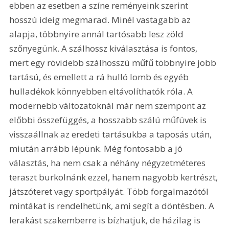
ebben az esetben a színe reményeink szerint 
hosszú ideig megmarad. Minél vastagabb az 
alapja, többnyire annál tartósabb lesz zöld 
szőnyegünk. A szálhossz kiválasztása is fontos, 
mert egy rövidebb szálhosszú műfű többnyire jobb 
tartású, és emellett a rá hulló lomb és egyéb 
hulladékok könnyebben eltávolíthatók róla. A 
modernebb változatoknál már nem szempont az 
előbbi összefüggés, a hosszabb szálú műfüvek is 
visszaállnak az eredeti tartásukba a taposás után, 
miután arrább lépünk. Még fontosabb a jó 
választás, ha nem csak a néhány négyzetméteres 
teraszt burkolnánk ezzel, hanem nagyobb kertrészt, 
játszóteret vagy sportpályát. Több forgalmazótól 
mintákat is rendelhetünk, ami segít a döntésben. A 
lerakást szakemberre is bízhatjuk, de házilag is 