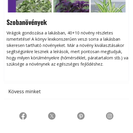
Szobanövények
Virágok gondozása a lakásban, 40+10 növény részletes
ismertetése! A könyv lexikonszerűen veszi sorra a lakásban
s
sikeresen tart­ha­tó növényeket. Már a növény kiválasztásakor
h
segítségünkre lesznek a leírások, mert pontosan megtudjuk,
k
hogy milyen körülményekre (hőmérséklet, páratartalom stb.) van
szüksége a növénynek az egészséges fejlődéshez.
t
Kövess minket