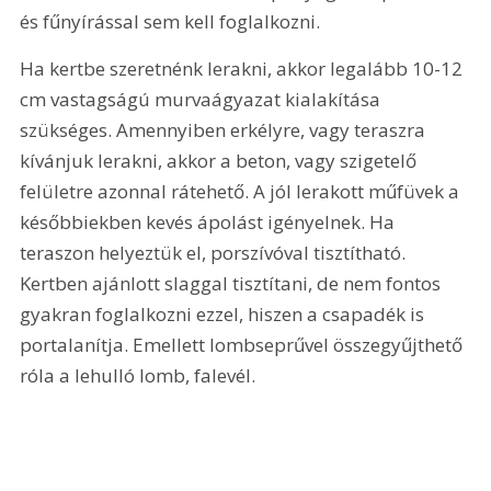
és fűnyírással sem kell foglalkozni.
Ha kertbe szeretnénk lerakni, akkor legalább 10-12 
cm vastagságú murvaágyazat kialakítása 
szükséges. Amennyiben erkélyre, vagy teraszra 
kívánjuk lerakni, akkor a beton, vagy szigetelő 
felületre azonnal rátehető. A jól lerakott műfüvek a 
későbbiekben kevés ápolást igényelnek. Ha 
teraszon helyeztük el, porszívóval tisztítható. 
Kertben ajánlott slaggal tisztítani, de nem fontos 
gyakran foglalkozni ezzel, hiszen a csapadék is 
portalanítja. Emellett lombseprűvel összegyűjthető 
róla a lehulló lomb, falevél.