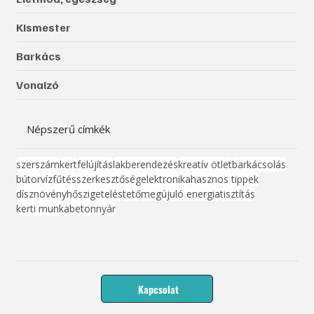
Kismester
Barkács
Vonalzó
Népszerű címkék
szerszám
kert
felújítás
lakberendezés
kreatív ötlet
barkácsolás
bútor
víz
fűtés
szerkesztőség
elektronika
hasznos tippek
dísznövény
hőszigetelés
tető
megújuló energia
tisztítás
kerti munka
beton
nyár
Kapcsolat