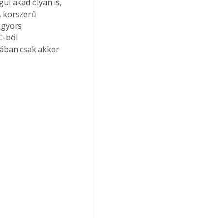
gül akad olyan is, 
A korszerű 
 gyors 
C-ből 
lában csak akkor 
 