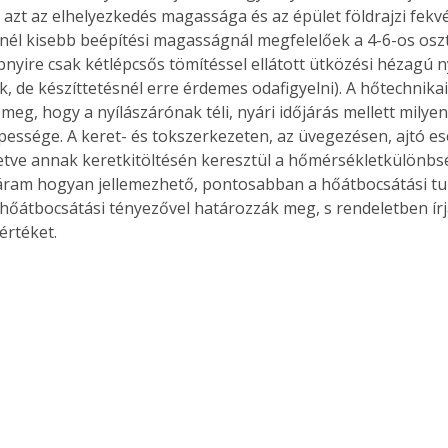
 azt az elhelyezkedés magassága és az épület földrajzi fekv
nél kisebb beépítési magasságnál megfelelőek a 4-6-os osztá
nyire csak kétlépcsős tömítéssel ellátott ütközési hézagú n
, de készíttetésnél erre érdemes odafigyelni). A hőtechnika
meg, hogy a nyílászárónak téli, nyári időjárás mellett milyen
pessége. A keret- és tokszerkezeten, az üvegezésen, ajtó es
lletve annak keretkitöltésén keresztül a hőmérsékletkülönbs
áram hogyan jellemezhető, pontosabban a hőátbocsátási tu
a hőátbocsátási tényezővel határozzák meg, s rendeletben írj
rtéket. 
ertben,
Gyógyító növények: a
sban
természet kincsei az