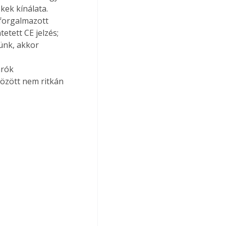
ek kínálata. 
forgalmazott 
etett CE jelzés; 
ünk, akkor 
rók 
özött nem ritkán 