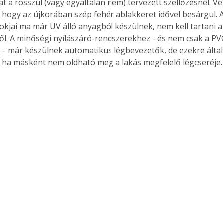
at a rosszul (vagy egyáltalán nem) tervezett szellőzésnél. Vé
t, hogy az újkorában szép fehér ablakkeret idővel besárgul. 
tokjai ma már UV álló anyagból készülnek, nem kell tartani a
l. A minőségi nyílászáró-rendszerekhez - és nem csak a PV
Együtt jobban megéri!
 - már készülnek automatikus légbevezetők, de ezekre álta
 ha másként nem oldható meg a lakás megfelelő légcseréje.
Bővebb információ itt!
k az
Együtt jobban megéri! A
mester
könyvek tetszőleges
er Old
párosítással kedvezményes
áron, 0 Ft postaköltséggel
ptapir új,
megrendelhetők!
és egyedi
tt
lvasására
elefonon
nyelmesen
ben vagy
t is
. Bárhol,
ön élve
ashatók az