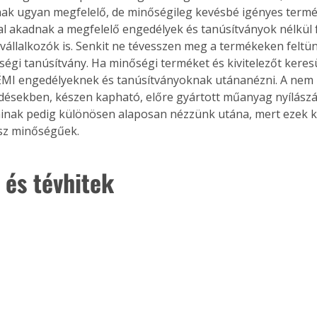
k ugyan megfelelő, de minőségileg kevésbé igényes termék
 akadnak a megfelelő engedélyek és tanúsítványok nélkül 
vállalkozók is. Senkit ne tévesszen meg a termékeken feltünt
égi tanúsítvány. Ha minőségi terméket és kivitelezőt keres
ÉMI engedélyeknek és tanúsítványoknak utánanézni. A nem 
ésekben, készen kapható, előre gyártott műanyag nyílászá
inak pedig különösen alaposan nézzünk utána, mert ezek k
sz minőségűek.
 és tévhitek