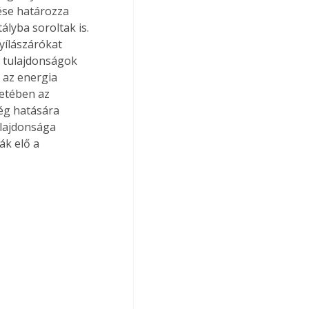
ése határozza 
lyba soroltak is. 
yílászárókat 
i tulajdonságok 
 az energia 
etében az 
ég hatására 
lajdonsága 
ák elő a 