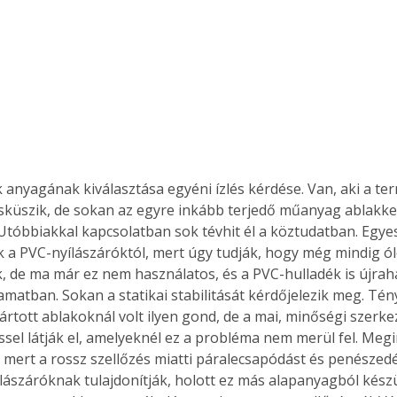
k anyagának kiválasztása egyéni ízlés kérdése. Van, aki a te
küszik, de sokan az egyre inkább terjedő műanyag ablakkere
 Utóbbiakkal kapcsolatban sok tévhit él a köztudatban. Egye
 a PVC-nyílászáróktól, mert úgy tudják, hogy még mindig ó
, de ma már ez nem használatos, és a PVC-hulladék is újrah
amatban. Sokan a statikai stabilitását kérdőjelezik meg. Tén
rtott ablakoknál volt ilyen gond, de a mai, minőségi szerke
ssel látják el, amelyeknél ez a probléma nem merül fel. Meg
mert a rossz szellőzés miatti páralecsapódást és penészedé
ászáróknak tulajdonítják, holott ez más alapanyagból készü