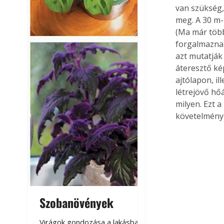
van szükség,
meg. A 30 m-
(Ma már több
forgalmaznak
azt mutatják 
áteresztő ké
ajtólapon, i
létrejövő hő
milyen. Ezt 
követelményé
Szobanövények
Virágoskert: k
teraszon, laká
Virágok gondozása a lakásban,