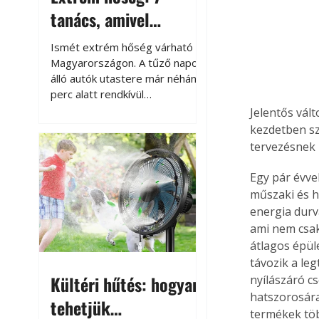
tanács, amivel
megóvhatjuk
Ismét extrém hőség várható
autónkat a nyári
Magyarországon. A tűző napon
álló autók utastere már néhány
károktól
perc alatt rendkívül
felmelegszik, és rövid időn belül
Jelentős vál
akár a 60-70 °C-ot is
kezdetben sz
megközelítheti. Ez nemcsak a
tervezésnek 
beszállást teszi kellemetlenné,
hanem az autó állapotára és a
Egy pár évvel
benne hagyott tárgyakra is
műszaki és h
káros hatással lehet. Néhány
energia durv
egyszerű óvintézkedéssel
ami nem csak
azonban jelentősen
átlagos épüle
csökkenthetjük a hőség káros
távozik a le
hatásait.
Kültéri hűtés: hogyan
nyílászáró cs
hatszorosára 
tehetjük
termékek töb