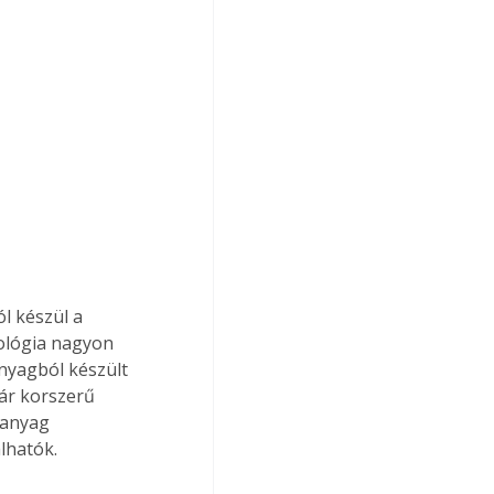
l készül a 
ológia nagyon 
nyagból készült 
ár korszerű 
űanyag 
lhatók.