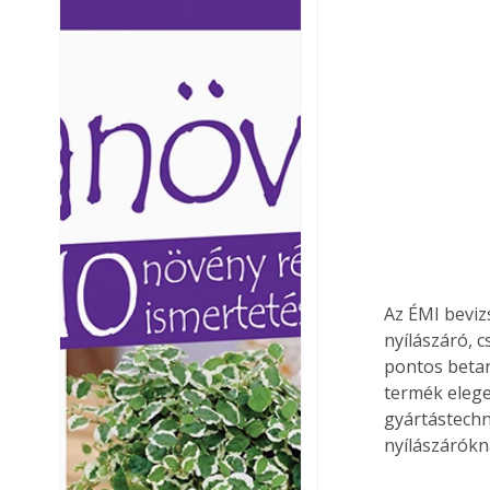
Ezermester lapszámai. A
Ezermester lapszámai
Laptapir kényelmes megoldás,
Laptapir kényelmes 
mert: – t
mert: – t
Az ÉMI beviz
nyílászáró, 
pontos betar
termék elege
gyártástechn
nyílászárókn