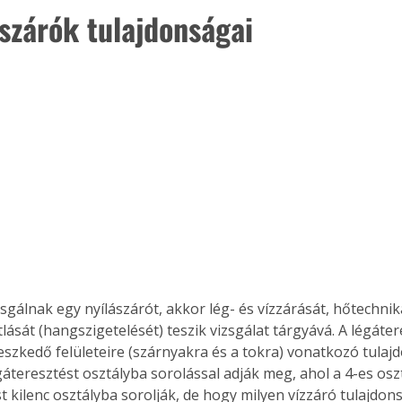
ászárók tulajdonságai
sgálnak egy nyílászárót, akkor lég- és vízzárását, hőtechnika
ását (hangszigetelését) teszik vizsgálat tárgyává. A légáter
leszkedő felületeire (szárnyakra és a tokra) vonatkozó tulaj
áteresztést osztályba sorolással adják meg, ahol a 4-es oszt
t kilenc osztályba sorolják, de hogy milyen vízzáró tulajdon