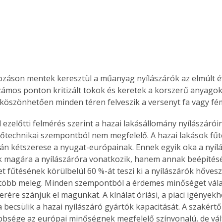
tozáson mentek keresztül a műanyag nyílászárók az elmúlt é
ámos ponton kritizált tokok és keretek a korszerű anyagok
köszönhetően minden téren felveszik a versenyt fa vagy fém
 ezelőtti felmérés szerint a hazai lakásállomány nyílászárói
őtechnikai szempontból nem megfelelő. A hazai lakások fűté
án kétszerese a nyugat-európainak. Ennek egyik oka a nyílá
 magára a nyílászáróra vonatkozik, hanem annak beépítésér
t fűtésének körülbelül 60 %-át teszi ki a nyílászárók hővesz
gtöbb meleg. Minden szempontból a érdemes minőséget válas
erére szánjuk el magunkat. A kínálat óriási, a piaci igények
becsülik a hazai nyílászáró gyártók kapacitását. A szakértők
bsége az európai minőségnek megfelelő színvonalú, de vált