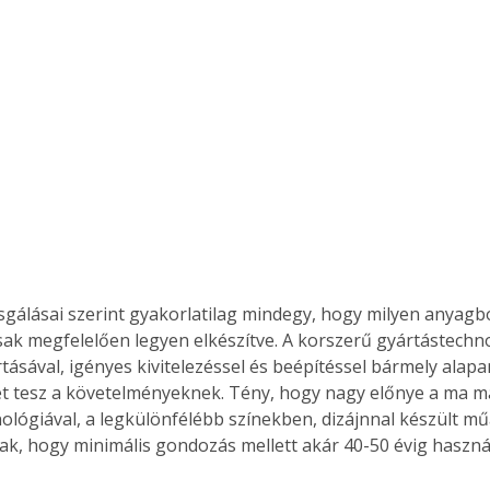
. A
megoldás,
sgálásai szerint gyakorlatilag mindegy, hogy milyen anyagbó
csak megfelelően legyen elkészítve. A korszerű gyártástechn
tásával, igényes kivitelezéssel és beépítéssel bármely alapa
t tesz a követelményeknek. Tény, hogy nagy előnye a ma m
ológiával, a legkülönfélébb színekben, dizájnnal készült m
ak, hogy minimális gondozás mellett akár 40-50 évig haszná