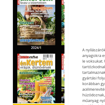
A nyílászáró
anyagokra es
le voksukat.
tartózkodnak
tartalmaznak
gyártási foly
korábban gyá
acélmerevíté
húzódoznak, 
műanyag nyíl