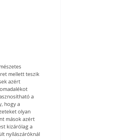
rmészetes 
t mellett teszik 
sek azért 
lomadalékot 
asznosítható a 
y, hogy a 
zeteket olyan 
int mások azért 
st kizárólag a 
lt nyílászáróknál 