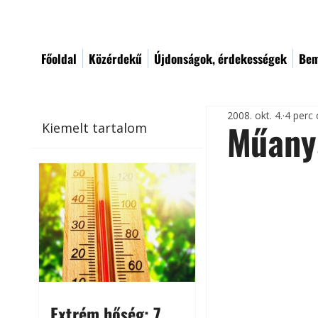
Főoldal
Közérdekű
Újdonságok, érdekességek
Bem
2008. okt. 4.
4 perc 
Műany
Kiemelt tartalom
Extrém hőség: 7