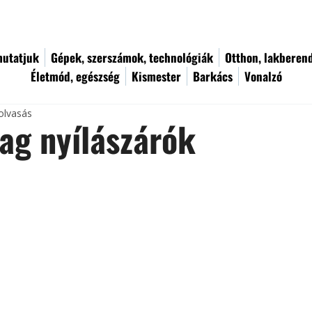
utatjuk
Gépek, szerszámok, technológiák
Otthon, lakberen
Életmód, egészség
Kismester
Barkács
Vonalzó
olvasás
ag nyílászárók