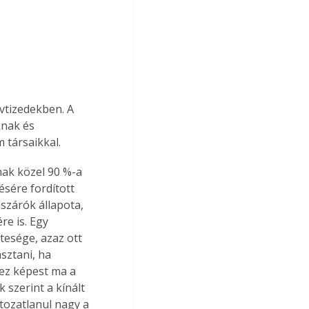
vtizedekben. A 
nak és 
 társaikkal.
nak közel 90 %-a 
sére fordított 
szárók állapota, 
e is. Egy 
tesége, azaz ott 
ztani, ha 
hez képest ma a 
 szerint a kínált 
ozatlanul nagy a 