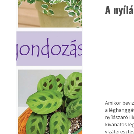
A nyíl
Amikor beviz
a léghanggátl
nyílászáró il
kívánatos lég
vízáteresztés