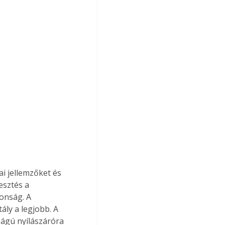
i jellemzőket és 
esztés a 
donság. A 
ály a legjobb. A 
ságú nyílászáróra 