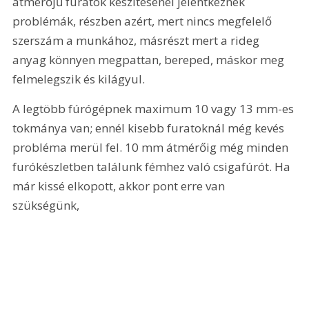
átmérőjű furatok készítésénél jelentkeznek 
problémák, részben azért, mert nincs megfelelő 
szerszám a munkához, másrészt mert a rideg 
anyag könnyen megpattan, bereped, máskor meg 
felmelegszik és kilágyul.
A legtöbb fúrógépnek maximum 10 vagy 13 mm-es 
tokmánya van; ennél kisebb furatoknál még kevés 
probléma merül fel. 10 mm átmérőig még minden 
furókészletben találunk fémhez való csigafúrót. Ha 
már kissé elkopott, akkor pont erre van 
szükségünk, 