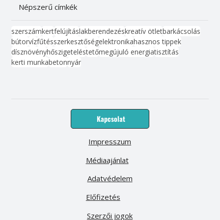
Népszerű címkék
szerszám
kert
felújítás
lakberendezés
kreatív ötlet
barkácsolás
bútor
víz
fűtés
szerkesztőség
elektronika
hasznos tippek
dísznövény
hőszigetelés
tető
megújuló energia
tisztítás
kerti munka
beton
nyár
Kapcsolat
Impresszum
Médiaajánlat
Adatvédelem
Előfizetés
Szerzői jogok