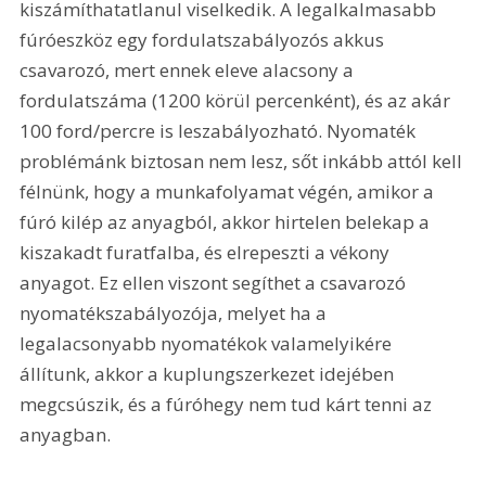
kiszámíthatatlanul viselkedik. A legalkalmasabb 
fúróeszköz egy fordulatszabályozós akkus 
csavarozó, mert ennek eleve alacsony a 
fordulatszáma (1200 körül percenként), és az akár 
100 ford/percre is leszabályozható. Nyomaték 
problémánk biztosan nem lesz, sőt inkább attól kell 
félnünk, hogy a munkafolyamat végén, amikor a 
fúró kilép az anyagból, akkor hirtelen belekap a 
kiszakadt furatfalba, és elrepeszti a vékony 
anyagot. Ez ellen viszont segíthet a csavarozó 
nyomatékszabályozója, melyet ha a 
legalacsonyabb nyomatékok valamelyikére 
állítunk, akkor a kuplungszerkezet idejében 
megcsúszik, és a fúróhegy nem tud kárt tenni az 
anyagban. 