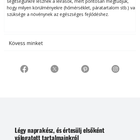
segítségünkre lesznek a leírások, mert pontosan megtudjuk,
k
hogy milyen körülményekre (hőmérséklet, páratartalom stb.) van
szüksége a növénynek az egészséges fejlődéshez.
t
Kövess minket
Légy naprakész, és értesülj elsőként
válogatott tartalmainkról