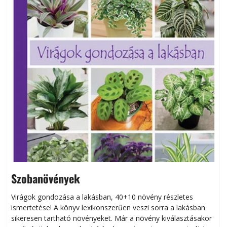
Szobanövények
Virágok gondozása a lakásban, 40+10 növény részletes
ismertetése! A könyv lexikonszerűen veszi sorra a lakásban
s
sikeresen tart­ha­tó növényeket. Már a növény kiválasztásakor
h