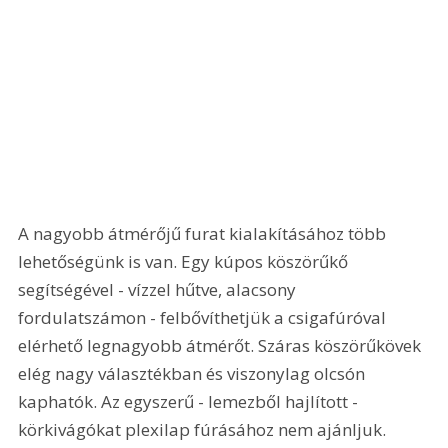
A nagyobb átmérőjű furat kialakításához több 
lehetőségünk is van. Egy kúpos köszörűkő 
segítségével - vízzel hűtve, alacsony 
fordulatszámon - felbővíthetjük a csigafúróval 
elérhető legnagyobb átmérőt. Száras köszörűkövek 
elég nagy választékban és viszonylag olcsón 
kaphatók. Az egyszerű - lemezből hajlított - 
körkivágókat plexilap fúrásához nem ajánljuk. 