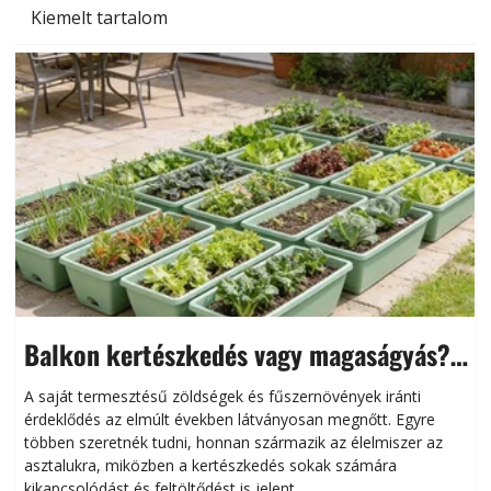
Kiemelt tartalom
Balkon kertészkedés vagy magaságyás?
Helytakarékos kertészkedés
A saját termesztésű zöldségek és fűszernövények iránti
érdeklődés az elmúlt években látványosan megnőtt. Egyre
többen szeretnék tudni, honnan származik az élelmiszer az
l
asztalukra, miközben a kertészkedés sokak számára
kikapcsolódást és feltöltődést is jelent.
é