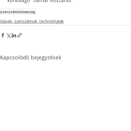
"körkivágó" hamar visszahűl. 
szerszám
műanyag
Gépek, szerszámok, technológiák
Kapcsolódó bejegyzések