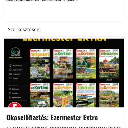
d
Szerkesztőségi
Okoselőfizetés: Ezermester Extra