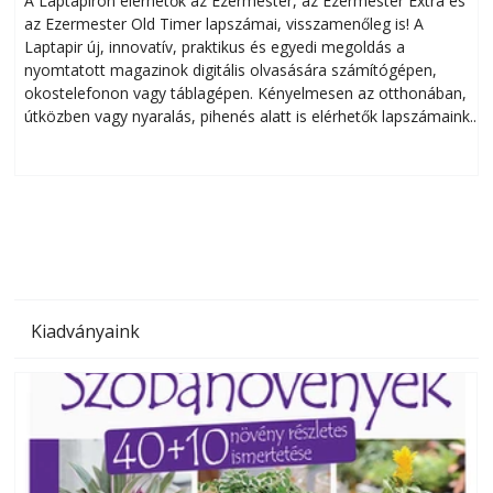
A Laptapiron elérhetők az Ezermester, az Ezermester Extra és
az Ezermester Old Timer lapszámai, visszamenőleg is! A
Laptapir új, innovatív, praktikus és egyedi megoldás a
L
nyomtatott magazinok digitális olvasására számítógépen,
okostelefonon vagy táblagépen. Kényelmesen az otthonában,
útközben vagy nyaralás, pihenés alatt is elérhetők lapszámaink.
ú
Bárhol, bármikor, akár külföldön élve vagy dolgozva is
B
olvashatók az Ezermester lapszámai. A Laptapir kényelmes
megoldás, mert: – t
Kiadványaink