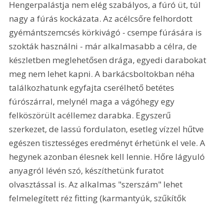
Hengerpalástja nem elég szabályos, a fúró üt, túl 
nagy a fúrás kockázata. Az acélcsőre felhordott 
gyémántszemcsés körkivágó - csempe fúrására is 
szokták használni - már alkalmasabb a célra, de 
készletben meglehetősen drága, egyedi darabokat 
meg nem lehet kapni. A barkácsboltokban néha 
találkozhatunk egyfajta cserélhető betétes 
fúrószárral, melynél maga a vágóhegy egy 
felköszörült acéllemez darabka. Egyszerű 
szerkezet, de lassú fordulaton, esetleg vízzel hűtve 
egészen tisztességes eredményt érhetünk el vele. A 
hegynek azonban élesnek kell lennie. Hőre lágyuló 
anyagról lévén szó, készíthetünk furatot 
olvasztással is. Az alkalmas "szerszám" lehet 
felmelegített réz fitting (karmantyúk, szűkítők 