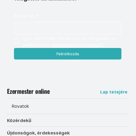
E-mail cím
*
Igen, szeretnék feliratkozni, és elfogadom az 
adatkezelést. 
Adatvédelmi tájékoztató
Feliratkozás
Ezermester online
Lap tetejére
Rovatok
Közérdekű
Újdonságok, érdekességek