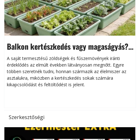
Balkon kertészkedés vagy magaságyás?
Helytakarékos kertészkedés
A saját termesztésű zöldségek és fűszernövények iránti
érdeklődés az elmúlt években látványosan megnőtt. Egyre
többen szeretnék tudni, honnan származik az élelmiszer az
l
asztalukra, miközben a kertészkedés sokak számára
kikapcsolódást és feltöltődést is jelent.
é
d
Szerkesztőségi