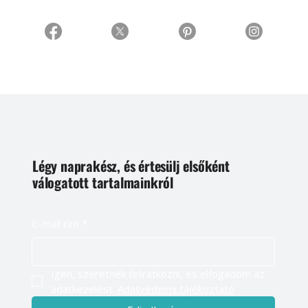
Légy naprakész, és értesülj elsőként
válogatott tartalmainkról
E-mail cím
*
Igen, szeretnék feliratkozni, és elfogadom az 
adatkezelést. 
Adatvédelmi tájékoztató