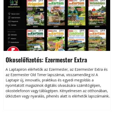
Okoselőfizetés: Ezermester Extra
A Laptapiron elérhetők az Ezermester, az Ezermester Extra és
az Ezermester Old Timer lapszámai, visszamenőleg is! A
Laptapir új, innovatív, praktikus és egyedi megoldás a
L
nyomtatott magazinok digitális olvasására számítógépen,
okostelefonon vagy táblagépen. Kényelmesen az otthonában,
útközben vagy nyaralás, pihenés alatt is elérhetők lapszámaink.
ú
Bárhol, bármikor, akár külföldön élve vagy dolgozva is
B
olvashatók az Ezermester lapszámai. A Laptapir kényelmes
megoldás, mert: – t