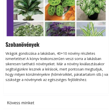
Szobanövények
Virágok gondozása a lakásban, 40+10 növény részletes
ismertetése! A könyv lexikonszerűen veszi sorra a lakásban
s
sikeresen tart­ha­tó növényeket. Már a növény kiválasztásakor
h
segítségünkre lesznek a leírások, mert pontosan megtudjuk,
k
hogy milyen körülményekre (hőmérséklet, páratartalom stb.) van
szüksége a növénynek az egészséges fejlődéshez.
t
Kövess minket