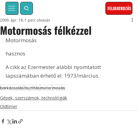
FELIRATKOZÁS
2009. ápr. 18.
1 perc olvasás
Motormosás félkézzel
Motormosás
hasznos
A cikk az Ezermester alábbi nyomtatott 
lapszámában érhető el: 1973/március.
barkácsolás
tisztítás
motor
mosás
Gépek, szerszámok, technológiák
Oldtimer