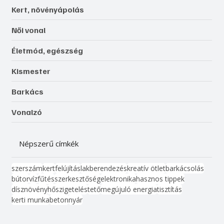
Kert, növényápolás
Női vonal
Életmód, egészség
Kismester
Barkács
Vonalzó
Népszerű címkék
szerszám
kert
felújítás
lakberendezés
kreatív ötlet
barkácsolás
bútor
víz
fűtés
szerkesztőség
elektronika
hasznos tippek
dísznövény
hőszigetelés
tető
megújuló energia
tisztítás
kerti munka
beton
nyár