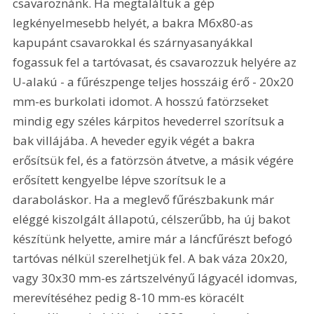
csavaroznánk. Ha megtaláltuk a gép 
legkényelmesebb helyét, a bakra M6x80-as 
kapupánt csavarokkal és szárnyasanyákkal 
fogassuk fel a tartóvasat, és csavarozzuk helyére az 
U-alakú - a fűrészpenge teljes hosszáig érő - 20x20 
mm-es burkolati idomot. A hosszú fatörzseket 
mindig egy széles kárpitos hevederrel szorítsuk a 
bak villájába. A heveder egyik végét a bakra 
erősítsük fel, és a fatörzsön átvetve, a másik végére 
erősített kengyelbe lépve szorítsuk le a 
daraboláskor. Ha a meglevő fűrészbakunk már 
eléggé kiszolgált állapotú, célszerűbb, ha új bakot 
készítünk helyette, amire már a láncfűrészt befogó 
tartóvas nélkül szerelhetjük fel. A bak váza 20x20, 
vagy 30x30 mm-es zártszelvényű lágyacél idomvas, 
merevítéséhez pedig 8-10 mm-es köracélt 