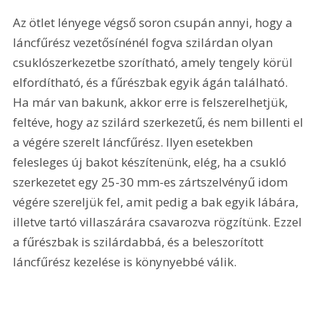
Az ötlet lényege végső soron csupán annyi, hogy a 
láncfűrész vezetősínénél fogva szilárdan olyan 
csuklószerkezetbe szorítható, amely tengely körül 
elfordítható, és a fűrészbak egyik ágán található. 
Ha már van bakunk, akkor erre is felszerelhetjük, 
feltéve, hogy az szilárd szerkezetű, és nem billenti el 
a végére szerelt láncfűrész. Ilyen esetekben 
felesleges új bakot készítenünk, elég, ha a csukló 
szerkezetet egy 25-30 mm-es zártszelvényű idom 
végére szereljük fel, amit pedig a bak egyik lábára, 
illetve tartó villaszárára csavarozva rögzítünk. Ezzel 
a fűrészbak is szilárdabbá, és a beleszorított 
láncfűrész kezelése is könynyebbé válik. 