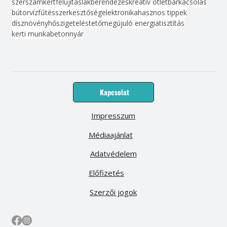
szerszám
kert
felújítás
lakberendezés
kreatív ötlet
barkácsolás
bútor
víz
fűtés
szerkesztőség
elektronika
hasznos tippek
dísznövény
hőszigetelés
tető
megújuló energia
tisztítás
kerti munka
beton
nyár
Kapcsolat
Impresszum
Médiaajánlat
Adatvédelem
Előfizetés
Szerzői jogok