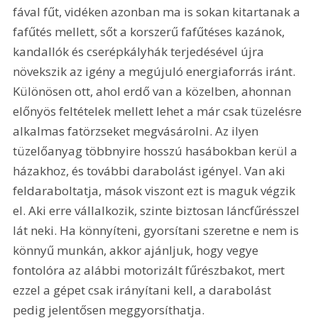
fával fűt, vidéken azonban ma is sokan kitartanak a 
fafűtés mellett, sőt a korszerű fafűtéses kazánok, 
kandallók és cserépkályhák terjedésével újra 
növekszik az igény a megújuló energiaforrás iránt. 
Különösen ott, ahol erdő van a közelben, ahonnan 
előnyös feltételek mellett lehet a már csak tüzelésre 
alkalmas fatörzseket megvásárolni. Az ilyen 
tüzelőanyag többnyire hosszú hasábokban kerül a 
házakhoz, és további darabolást igényel. Van aki 
feldaraboltatja, mások viszont ezt is maguk végzik 
el. Aki erre vállalkozik, szinte biztosan láncfűrésszel 
lát neki. Ha könnyíteni, gyorsítani szeretne e nem is 
könnyű munkán, akkor ajánljuk, hogy vegye 
fontolóra az alábbi motorizált fűrészbakot, mert 
ezzel a gépet csak irányítani kell, a darabolást 
pedig jelentősen meggyorsíthatja.