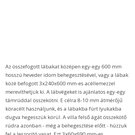
Az összefogott lábakat középen egy-egy 600 mm 
hosszú heveder idom behegesztésével, vagy a lábak 
közé befogott 3x240x600 mm-es acéllemezzel 
merevíthetjük ki. A lábvégeket is ajánlatos egy-egy 
támrúddal összekötni. E célra 8-10 mm átmérőjű 
köracélt használjunk, és a lábakba fúrt lyukakba 
dugva hegesszük körül. A villa felső ágát összekötő 
rúdra azonban - még a behegesztése előtt - húzzuk 
fel a leszorító vasat. Ezt 3x60x690 mm-es 