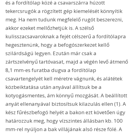
és a fordítólap közé a csavarszárra húzott 
tekercsrugók a rögzített gép kiemelését könnyítik 
meg. Ha nem tudunk megfelelő rugót beszerezni, 
akkor ezeket mellőzhetjük is. A szélső 
kulisszacsavaroknak a fejét célszerű a fordítólapra 
hegesztenünk, hogy a befogószerkezet kellő 
szilárdságú legyen. Ezután már csak a 
zártszelvényű tartóvasat, majd a végén levő átmenő 
8,1 mm-es furatba dugva a fordítólap 
csavartengelyét kell méretre vágnunk, és alátétek 
közbeiktatása után anyával állítsuk be a 
kotyogásmentes, ám könnyű mozgását. A beállított 
anyát ellenanyával biztosítsuk kilazulás ellen (1). A 
kész fűrészbefogó helyét a bakon ezt követően úgy 
határozzuk meg, hogy vízszintes állásban kb. 100 
mm-rel nyúljon a bak villájának alsó része fölé. A 