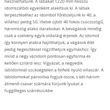
használhatunk. A lábakat 1220 mm hosszú 
idomszálból egyenként alakítsuk ki. A lábak 
terpesztéséhez az idomból fűrészeljünk ki 40, a 
villához pedig 50, illetve újból 40 fokos csúcsszögű, 
háromszög alakú darabokat. A bevágások mindig 
csak a szelvény egyik oldaláig érjenek. Az idomot 
így könnyen alakra hajlíthatjuk, a vágások élét 
pedig hegesztéssel rögzíthetjük egymáshoz. Így 
mind a négy vázidom pontosan egyforma és 
kellően szilárd lesz. Vigyázat, a negyedik 
lábidomnál szükségtelen a felfelé nyúló villaszár. A 
lábidomokat párosítva fogjuk össze, s két-három 
átmenő csavar számára fúrjunk lyukat a 
függőleges szárrészükbe. 