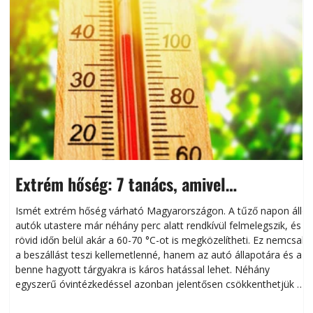
Extrém hőség: 7 tanács, amivel
megóvhatjuk autónkat a nyári károktól
Ismét extrém hőség várható Magyarországon. A tűző napon álló
autók utastere már néhány perc alatt rendkívül felmelegszik, és
rövid időn belül akár a 60-70 °C-ot is megközelítheti. Ez nemcsak
n
a beszállást teszi kellemetlenné, hanem az autó állapotára és a
benne hagyott tárgyakra is káros hatással lehet. Néhány
egyszerű óvintézkedéssel azonban jelentősen csökkenthetjük a
hőség káros hatásait.