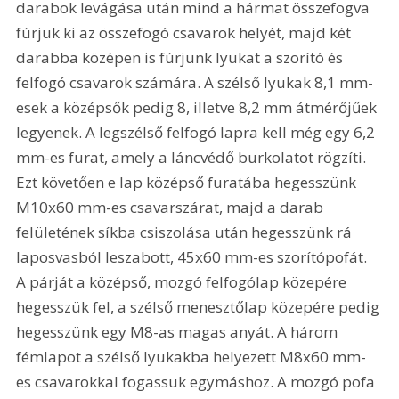
darabok levágása után mind a hármat összefogva 
fúrjuk ki az összefogó csavarok helyét, majd két 
darabba középen is fúrjunk lyukat a szorító és 
felfogó csavarok számára. A szélső lyukak 8,1 mm-
esek a középsők pedig 8, illetve 8,2 mm átmérőjűek 
legyenek. A legszélső felfogó lapra kell még egy 6,2 
mm-es furat, amely a láncvédő burkolatot rögzíti. 
Ezt követően e lap középső furatába hegesszünk 
M10x60 mm-es csavarszárat, majd a darab 
felületének síkba csiszolása után hegesszünk rá 
laposvasból leszabott, 45x60 mm-es szorítópofát. 
A párját a középső, mozgó felfogólap közepére 
hegesszük fel, a szélső menesztőlap közepére pedig 
hegesszünk egy M8-as magas anyát. A három 
fémlapot a szélső lyukakba helyezett M8x60 mm-
es csavarokkal fogassuk egymáshoz. A mozgó pofa 