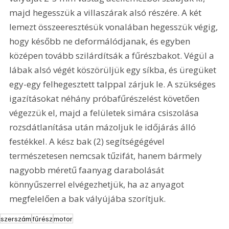
majd hegesszük a villaszárak alsó részére. A két 
lemezt összeeresztésük vonalában hegesszük végig, 
hogy később ne deformálódjanak, és egyben 
középen tovább szilárdítsák a fűrészbakot. Végül a 
lábak alsó végét köszörüljük egy síkba, és üregüket 
egy-egy felhegesztett talppal zárjuk le. A szükséges 
igazításokat néhány próbafűrészelést követően 
végezzük el, majd a felületek simára csiszolása 
rozsdátlanítása után mázoljuk le időjárás álló 
festékkel. A kész bak (2) segítségégével 
természetesen nemcsak tűzifát, hanem bármely 
nagyobb méretű faanyag darabolását 
könnyűszerrel elvégezhetjük, ha az anyagot 
megfelelően a bak vályújába szorítjuk.
szerszám
fűrész
motor