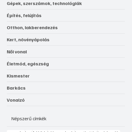
Gépek, szerszámok, technológiák
Építés, felújítás
Otthon, lakberendezés
Kert, növényápolás
Női vonal
Életmód, egészség
Kismester
Barkács
Vonalzó
Népszerű címkék