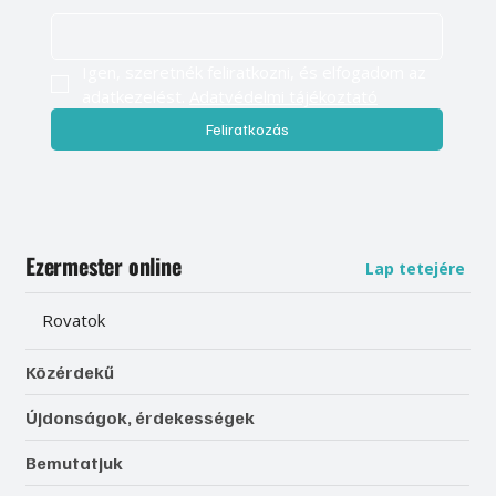
Igen, szeretnék feliratkozni, és elfogadom az 
adatkezelést. 
Adatvédelmi tájékoztató
Feliratkozás
Ezermester online
Lap tetejére
Rovatok
Közérdekű
Újdonságok, érdekességek
Bemutatjuk