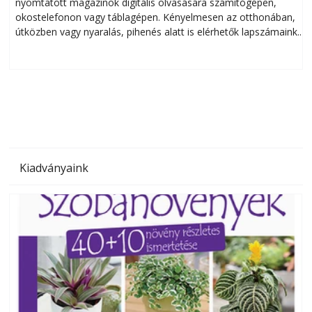
nyomtatott magazinok digitális olvasására számítógépen,
okostelefonon vagy táblagépen. Kényelmesen az otthonában,
útközben vagy nyaralás, pihenés alatt is elérhetők lapszámaink.
ú
Bárhol, bármikor, akár külföldön élve vagy dolgozva is
B
olvashatók az Ezermester lapszámai. A Laptapir kényelmes
megoldás, mert: – t
Kiadványaink