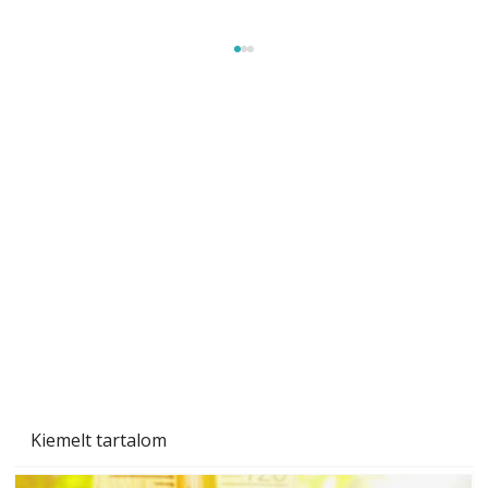
A varrógép és a varrás
Kiemelt tartalom