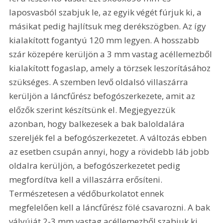
laposvasból szabjuk le, az egyik végét fúrjuk ki, a 
másikat pedig hajlítsuk meg derékszögben. Az így 
kialakított fogantyú 120 mm legyen. A hosszabb 
szár közepére kerüljön a 3 mm vastag acéllemezből 
kialakított fogaslap, amely a törzsek leszorításához 
szükséges. A szemben levő oldalsó villaszárra 
kerüljön a láncfűrész befogószerkezete, amit az 
előzők szerint készítsünk el. Megjegyezzük 
azonban, hogy balkezesek a bak baloldalára 
szereljék fel a befogószerkezetet. A változás ebben 
az esetben csupán annyi, hogy a rövidebb láb jobb 
oldalra kerüljön, a befogószerkezetet pedig 
megfordítva kell a villaszárra erősíteni. 
Természetesen a védőburkolatot ennek 
megfelelően kell a láncfűrész fölé csavarozni. A bak 
vályúját 2-3 mm vastag acéllemezből szabjuk ki, 