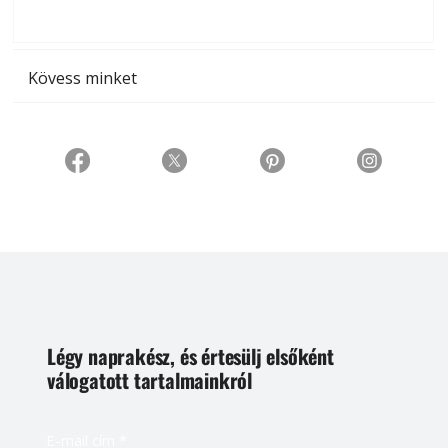
t
Kövess minket
Légy naprakész, és értesülj elsőként
válogatott tartalmainkról
E-mail cím
*