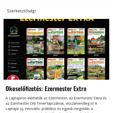
l
Szerkesztőségi
Okoselőfizetés: Ezermester Extra
A Laptapiron elérhetők az Ezermester, az Ezermester Extra és
az Ezermester Old Timer lapszámai, visszamenőleg is! A
Laptapir új, innovatív, praktikus és egyedi megoldás a
L