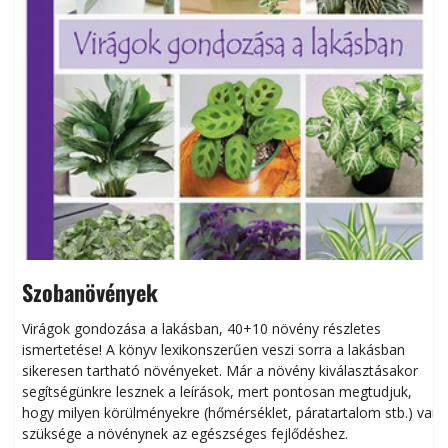
Szobanövények
Virágok gondozása a lakásban, 40+10 növény részletes
ismertetése! A könyv lexikonszerűen veszi sorra a lakásban
s
sikeresen tart­ha­tó növényeket. Már a növény kiválasztásakor
h
segítségünkre lesznek a leírások, mert pontosan megtudjuk,
k
hogy milyen körülményekre (hőmérséklet, páratartalom stb.) van
szüksége a növénynek az egészséges fejlődéshez.