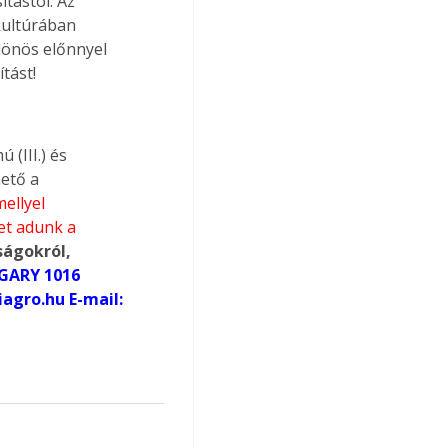
tástól. Az 
kultúrában 
lönös előnnyel 
tást! 
(III.) és 
ető a 
ellyel 
et adunk a 
ágokról, 
ARY 1016 
agro.hu
 E-mail: 