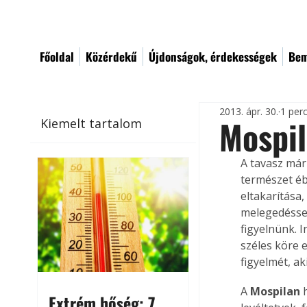
Főoldal
Közérdekű
Újdonságok, érdekességek
Bem
2013. ápr. 30.
1 per
Mospi
Kiemelt tartalom
A tavasz már
természet éb
eltakarítása
melegedéssel
figyelnünk. 
széles köre 
figyelmét, a
A 
Mospilan
 
Extrém hőség: 7