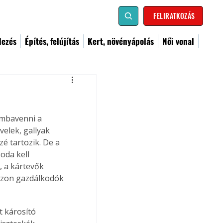
FELIRATKOZÁS
dezés
Építés, felújítás
Kert, növényápolás
Női vonal
ámbavenni a 
elek, gallyak 
é tartozik. De a 
oda kell 
, a kártevők 
 azon gazdálkodók 
 károsító 