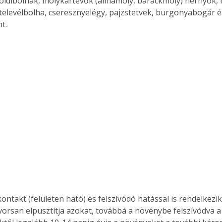
 földibolhák, molykártevők (almamoly, barackmoly) hernyók, l
rtelevélbolha, cseresznyelégy, pajzstetvek, burgonyabogár 
t.
kontakt (felületen ható) és felszívódó hatással is rendelkezik
yorsan elpusztítja azokat, továbbá a növénybe felszívódva a