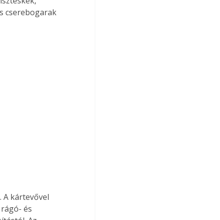
iszteskék, 
és cserebogarak 
. A kártevővel 
 rágó- és 