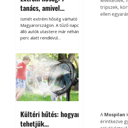
levéltetvek,
tanács, amivel
tripszek, kö
ellen egyarán
megóvhatjuk
Ismét extrém hőség várható
autónkat a nyári
Magyarországon. A tűző napon
álló autók utastere már néhány
károktól
perc alatt rendkívül
felmelegszik, és rövid időn belül
akár a 60-70 °C-ot is
megközelítheti. Ez nemcsak a
beszállást teszi kellemetlenné,
hanem az autó állapotára és a
benne hagyott tárgyakra is
káros hatással lehet. Néhány
egyszerű óvintézkedéssel
azonban jelentősen
csökkenthetjük a hőség káros
hatásait.
Kültéri hűtés: hogyan
A 
Mospilan
 
tehetjük
érintkezve g