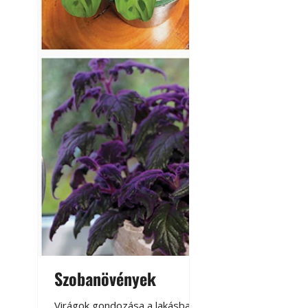
Szobanövények
Virágoskert: k
teraszon, laká
Virágok gondozása a lakásban,