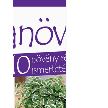
Ezermester lapszámai. A
Ezermester lapszámai
Laptapir kényelmes megoldás,
Laptapir kényelmes 
mert: – t
mert: – t
Betonjárda készít
készül tartós bet