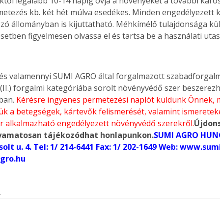
ktől legalább 10-14 napig óvja a növényeket a további károsí
metezés kb. két hét múlva esedékes. Minden engedélyezett 
gzó állományban is kijuttatható. Méhkímélő tulajdonsága kü
setben figyelmesen olvassa el és tartsa be a használati utasí
 és valamennyi SUMI AGRO által forgalmazott szabadforgalmú 
(II.) forgalmi kategóriába sorolt növényvédő szer beszerezh
ban. 
Kérésre ingyenes permetezési naplót küldünk Önnek, m
k a betegségek, kártevők felismerését, valamint ismeretek
r alkalmazható engedélyezett növényvédő szerekről.
Újdons
lyamatosan tájékozódhat honlapunkon.
SUMI AGRO HUNG
olt u. 4. Tel: 1/ 214-6441 Fax: 1/ 202-1649 Web: 
www.sumi
gro.hu
s