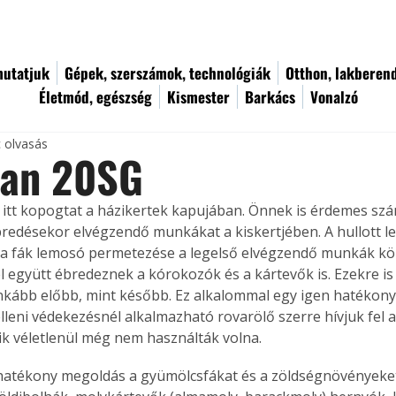
utatjuk
Gépek, szerszámok, technológiák
Otthon, lakberen
Életmód, egészség
Kismester
Barkács
Vonalzó
c olvasás
lan 20SG
 itt kopogtat a házikertek kapujában. Önnek is érdemes sz
redésekor elvégzendő munkákat a kiskertjében. A hullott lev
, a fák lemosó permetezése a legelső elvégzendő munkák köz
 együtt ébredeznek a kórokozók és a kártevők is. Ezekre is 
Inkább előbb, mint később. Ez alkalommal egy igen hatékony
elleni védekezésnél alkalmazható rovarölő szerre hívjuk fel
kik véletlenül még nem használták volna.
hatékony megoldás a gyümölcsfákat és a zöldségnövényeket