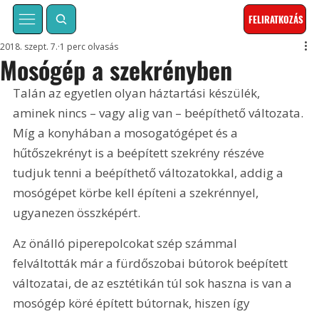
FELIRATKOZÁS
2018. szept. 7.
1 perc olvasás
Mosógép a szekrényben
Talán az egyetlen olyan háztartási készülék, 
aminek nincs – vagy alig van – beépíthető változata. 
Míg a konyhában a mosogatógépet és a 
hűtőszekrényt is a beépített szekrény részéve 
tudjuk tenni a beépíthető változatokkal, addig a 
mosógépet körbe kell építeni a szekrénnyel, 
ugyanezen összképért.
Az önálló piperepolcokat szép számmal 
felváltották már a fürdőszobai bútorok beépített 
változatai, de az esztétikán túl sok haszna is van a 
mosógép köré épített bútornak, hiszen így 