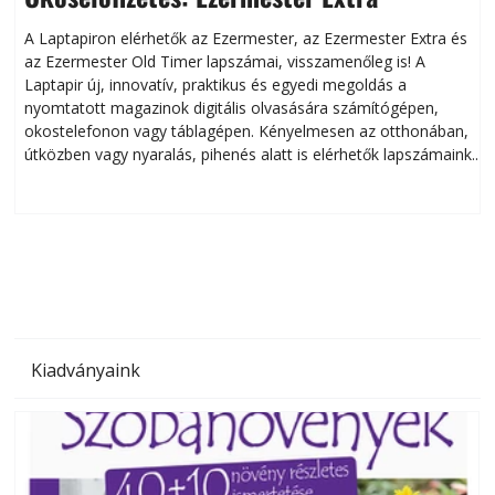
A Laptapiron elérhetők az Ezermester, az Ezermester Extra és
az Ezermester Old Timer lapszámai, visszamenőleg is! A
Laptapir új, innovatív, praktikus és egyedi megoldás a
L
nyomtatott magazinok digitális olvasására számítógépen,
okostelefonon vagy táblagépen. Kényelmesen az otthonában,
útközben vagy nyaralás, pihenés alatt is elérhetők lapszámaink.
ú
Bárhol, bármikor, akár külföldön élve vagy dolgozva is
B
olvashatók az Ezermester lapszámai. A Laptapir kényelmes
megoldás, mert: – t
Kiadványaink