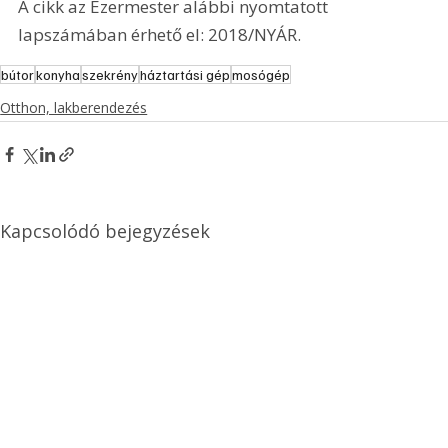
A cikk az Ezermester alábbi nyomtatott 
lapszámában érhető el: 2018/NYÁR.
bútor
konyha
szekrény
háztartási gép
mosógép
Otthon, lakberendezés
Kapcsolódó bejegyzések