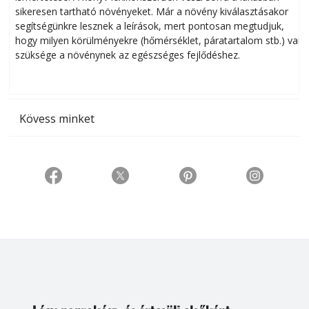
sikeresen tart­ha­tó növényeket. Már a növény kiválasztásakor
h
segítségünkre lesznek a leírások, mert pontosan megtudjuk,
k
hogy milyen körülményekre (hőmérséklet, páratartalom stb.) van
szüksége a növénynek az egészséges fejlődéshez.
t
Kövess minket