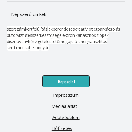
Népszerű címkék
szerszám
kert
felújítás
lakberendezés
kreatív ötlet
barkácsolás
bútor
víz
fűtés
szerkesztőség
elektronika
hasznos tippek
dísznövény
hőszigetelés
tető
megújuló energia
tisztítás
kerti munka
beton
nyár
Kapcsolat
Impresszum
Médiaajánlat
Adatvédelem
Előfizetés