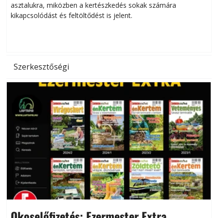
asztalukra, miközben a kertészkedés sokak számára
kikapcsolódást és feltöltődést is jelent.
é
d
Szerkesztőségi
Okoselőfizetés: Ezermester Extra