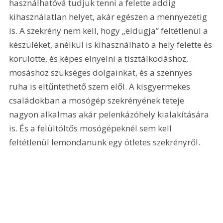
használhatóvá tudjuk tenni a felette addig 
kihasználatlan helyet, akár egészen a mennyezetig 
is. A szekrény nem kell, hogy „eldugja” feltétlenül a 
készüléket, anélkül is kihasználható a hely felette és 
körülötte, és képes elnyelni a tisztálkodáshoz, 
mosáshoz szükséges dolgainkat, és a szennyes 
ruha is eltűntethető szem elől. A kisgyermekes 
családokban a mosógép szekrényének teteje 
nagyon alkalmas akár pelenkázóhely kialakítására 
is. És a felültöltős mosógépeknél sem kell 
feltétlenül lemondanunk egy ötletes szekrényről.