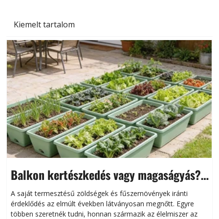
Kiemelt tartalom
Balkon kertészkedés vagy magaságyás?
Helytakarékos kertészkedés
A saját termesztésű zöldségek és fűszernövények iránti
érdeklődés az elmúlt években látványosan megnőtt. Egyre
többen szeretnék tudni, honnan származik az élelmiszer az
l