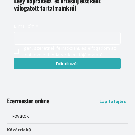
Légy naprakész, és értesülj elsőként
válogatott tartalmainkról
E-mail cím
*
Igen, szeretnék feliratkozni, és elfogadom az 
adatkezelést. 
Adatvédelmi tájékoztató
Feliratkozás
Ezermester online
Lap tetejére
Rovatok
Közérdekű