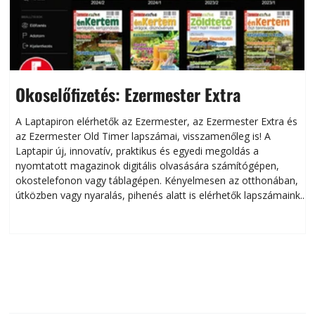
Okoselőfizetés: Ezermester Extra
A Laptapiron elérhetők az Ezermester, az Ezermester Extra és
az Ezermester Old Timer lapszámai, visszamenőleg is! A
Laptapir új, innovatív, praktikus és egyedi megoldás a
L
nyomtatott magazinok digitális olvasására számítógépen,
okostelefonon vagy táblagépen. Kényelmesen az otthonában,
útközben vagy nyaralás, pihenés alatt is elérhetők lapszámaink.
ú
Bárhol, bármikor, akár külföldön élve vagy dolgozva is
B
olvashatók az Ezermester lapszámai. A Laptapir kényelmes
megoldás, mert: – t