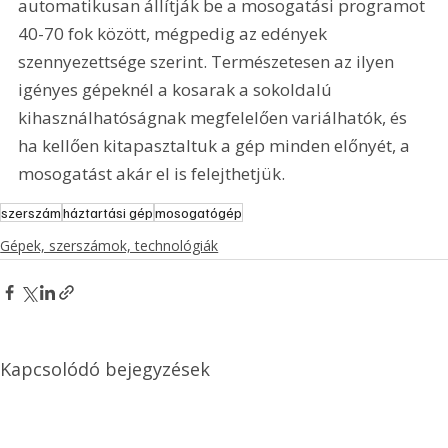
automatikusan állítják be a mosogatási programot 
40-70 fok között, mégpedig az edények 
szennyezettsége szerint. Természetesen az ilyen 
igényes gépeknél a kosarak a sokoldalú 
kihasználhatóságnak megfelelően variálhatók, és 
ha kellően kitapasztaltuk a gép minden előnyét, a 
mosogatást akár el is felejthetjük.
szerszám
háztartási gép
mosogatógép
Gépek, szerszámok, technológiák
Kapcsolódó bejegyzések