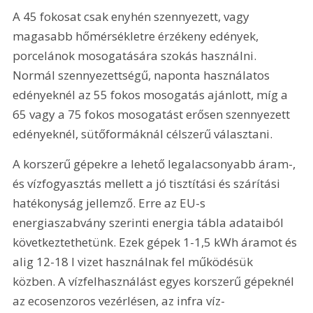
A 45 fokosat csak enyhén szennyezett, vagy 
magasabb hőmérsékletre érzékeny edények, 
porcelánok mosogatására szokás használni. 
Normál szennyezettségű, naponta használatos 
edényeknél az 55 fokos mosogatás ajánlott, míg a 
65 vagy a 75 fokos mosogatást erősen szennyezett 
edényeknél, sütőformáknál célszerű választani.
A korszerű gépekre a lehető legalacsonyabb áram-, 
és vízfogyasztás mellett a jó tisztítási és szárítási 
hatékonyság jellemző. Erre az EU-s 
energiaszabvány szerinti energia tábla adataiból 
következtethetünk. Ezek gépek 1-1,5 kWh áramot és 
alig 12-18 l vizet használnak fel működésük 
közben. A vízfelhasználást egyes korszerű gépeknél 
az ecosenzoros vezérlésen, az infra víz-