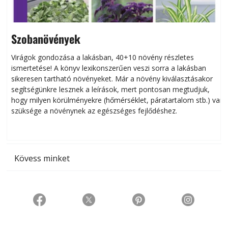
Szobanövények
Virágok gondozása a lakásban, 40+10 növény részletes
ismertetése! A könyv lexikonszerűen veszi sorra a lakásban
s
sikeresen tart­ha­tó növényeket. Már a növény kiválasztásakor
h
segítségünkre lesznek a leírások, mert pontosan megtudjuk,
k
hogy milyen körülményekre (hőmérséklet, páratartalom stb.) van
szüksége a növénynek az egészséges fejlődéshez.
t
Kövess minket