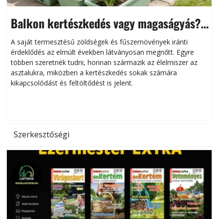
Balkon kertészkedés vagy magaságyás?
Helytakarékos kertészkedés
A saját termesztésű zöldségek és fűszernövények iránti
érdeklődés az elmúlt években látványosan megnőtt. Egyre
többen szeretnék tudni, honnan származik az élelmiszer az
l
asztalukra, miközben a kertészkedés sokak számára
kikapcsolódást és feltöltődést is jelent.
é
d
Szerkesztőségi