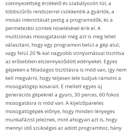
szennyezettség érzékelő és szabályozón túl, a 
többszűrős rendszerrel csökkentik a gyártók, a 
mosás intenzitását pedig a programidők, és a 
permetezési szintek növelésével érik el. A 
multizónás mosogatásnál még azt is meg lehet 
választani, hogy egy programon belül a gép alul, 
vagy felül 20 %-kal nagyobb víznyomással tisztítsa 
az erősebben elszennyeződött edényeket. Egyes 
gépeken a féladagos tisztításra is mód van, így nem 
kell megvárni, hogy teljesen tele tudjuk rámolni a 
mosogatógép kosarait. E mellett egyes új 
generációs gépeknél a gyors, 30 perces, 60 fokos 
mosogatásra is mód van. A kijelzőpaneles 
mosogatógépek előnye, hogy minden lényeges 
munkafázist jeleznek, mint ahogyan azt is, hogy 
mennyi idő szükséges az adott programhoz, hány 