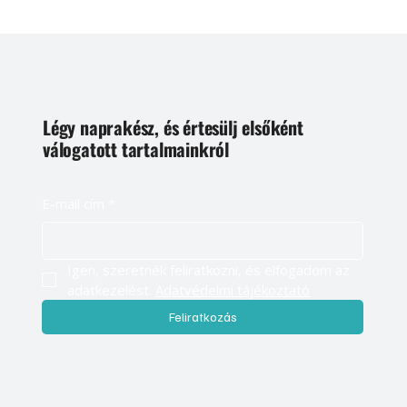
Légy naprakész, és értesülj elsőként
válogatott tartalmainkról
E-mail cím
*
Igen, szeretnék feliratkozni, és elfogadom az 
adatkezelést. 
Adatvédelmi tájékoztató
Feliratkozás