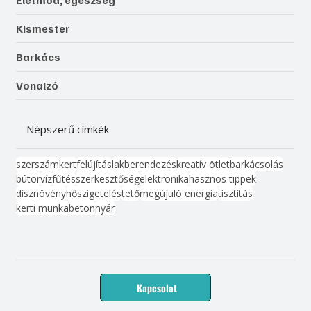
Életmód, egészség
Kismester
Barkács
Vonalzó
Népszerű címkék
szerszám
kert
felújítás
lakberendezés
kreatív ötlet
barkácsolás
bútor
víz
fűtés
szerkesztőség
elektronika
hasznos tippek
dísznövény
hőszigetelés
tető
megújuló energia
tisztítás
kerti munka
beton
nyár
Kapcsolat