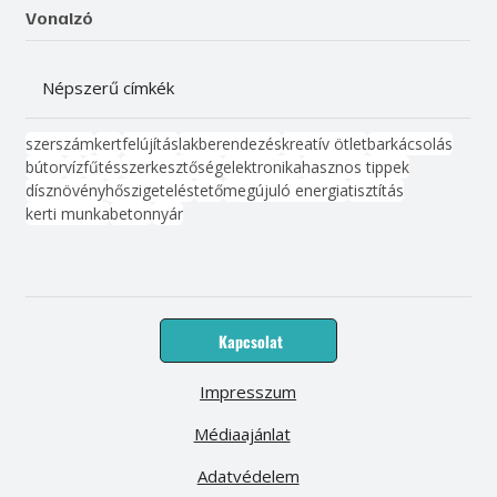
Vonalzó
Népszerű címkék
szerszám
kert
felújítás
lakberendezés
kreatív ötlet
barkácsolás
bútor
víz
fűtés
szerkesztőség
elektronika
hasznos tippek
dísznövény
hőszigetelés
tető
megújuló energia
tisztítás
kerti munka
beton
nyár
Kapcsolat
Impresszum
Médiaajánlat
Adatvédelem