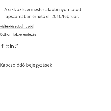
A cikk az Ezermester alábbi nyomtatott 
lapszámában érhető el: 2016/február.
víz
fürdőszoba
mosdó
Otthon, lakberendezés
Kapcsolódó bejegyzések