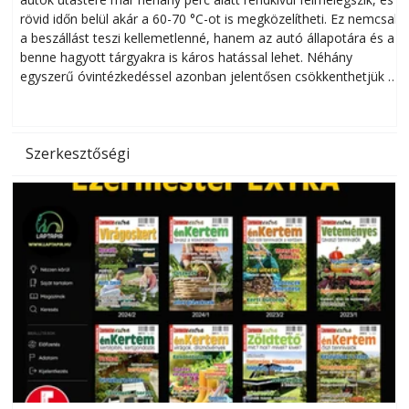
rövid időn belül akár a 60-70 °C-ot is megközelítheti. Ez nemcsak
n
a beszállást teszi kellemetlenné, hanem az autó állapotára és a
benne hagyott tárgyakra is káros hatással lehet. Néhány
egyszerű óvintézkedéssel azonban jelentősen csökkenthetjük a
hőség káros hatásait.
l
Szerkesztőségi