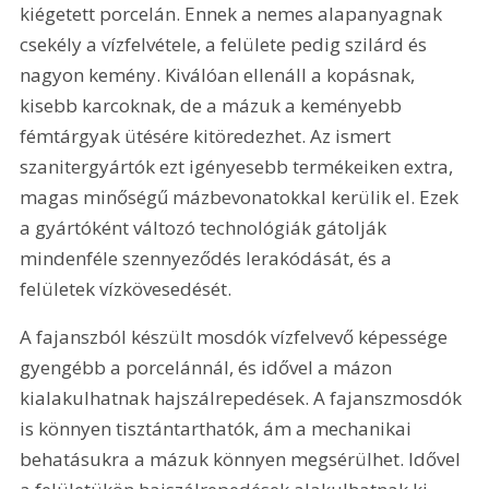
kiégetett porcelán. Ennek a nemes alapanyagnak 
csekély a vízfelvétele, a felülete pedig szilárd és 
nagyon kemény. Kiválóan ellenáll a kopásnak, 
kisebb karcoknak, de a mázuk a keményebb 
fémtárgyak ütésére kitöredezhet. Az ismert 
szanitergyártók ezt igényesebb termékeiken extra, 
magas minőségű mázbevonatokkal kerülik el. Ezek 
a gyártóként változó technológiák gátolják 
mindenféle szennyeződés lerakódását, és a 
felületek vízkövesedését. 
A fajanszból készült mosdók vízfelvevő képessége 
gyengébb a porcelánnál, és idővel a mázon 
kialakulhatnak hajszálrepedések. A fajanszmosdók 
is könnyen tisztántarthatók, ám a mechanikai 
behatásukra a mázuk könnyen megsérülhet. Idővel 