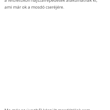
a felületükön hajszálrepedések alakulhatnak ki, 
ami már ok a mosdó cseréjére.