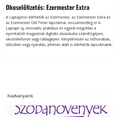
Okoselőfizetés: Ezermester Extra
A Laptapiron elérhetők az Ezermester, az Ezermester Extra és
az Ezermester Old Timer lapszámai, visszamenőleg is! A
Laptapir új, innovatív, praktikus és egyedi megoldás a
L
nyomtatott magazinok digitális olvasására számítógépen,
okostelefonon vagy táblagépen. Kényelmesen az otthonában,
útközben vagy nyaralás, pihenés alatt is elérhetők lapszámaink.
ú
Bárhol, bármikor, akár külföldön élve vagy dolgozva is
B
olvashatók az Ezermester lapszámai. A Laptapir kényelmes
megoldás, mert: – t
Kiadványaink