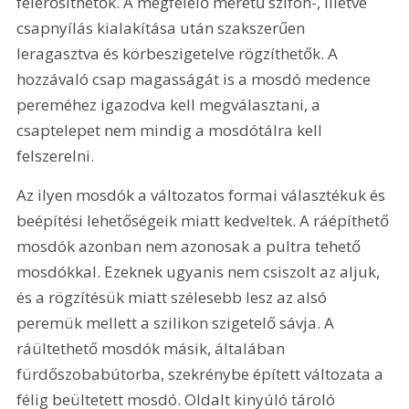
felerősíthetők. A megfelelő méretű szifon-, illetve 
csapnyílás kialakítása után szakszerűen 
leragasztva és körbeszigetelve rögzíthetők. A 
hozzávaló csap magasságát is a mosdó medence 
pereméhez igazodva kell megválasztani, a 
csaptelepet nem mindig a mosdótálra kell 
felszerelni.
Az ilyen mosdók a változatos formai választékuk és 
beépítési lehetőségeik miatt kedveltek. A ráépíthető 
mosdók azonban nem azonosak a pultra tehető 
mosdókkal. Ezeknek ugyanis nem csiszolt az aljuk, 
és a rögzítésük miatt szélesebb lesz az alsó 
peremük mellett a szilikon szigetelő sávja. A 
ráültethető mosdók másik, általában 
fürdőszobabútorba, szekrénybe épített változata a 
félig beültetett mosdó. Oldalt kinyúló tároló 