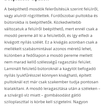
A beépíthető mosdók felerősítésük szerint felülről, 
vagy alulról rögzíttettek. Fürdőszobai pultokba és 
bútorokba is beépíthetők. Közkedveltebb 
változatuk a felülről beépíthető, mert ennél csak a 
mosdó pereme áll ki a felületből, és így elfedi a 
kivágott nyílás szélét. Ez a kivágás azonban csak a 
mellékelt szabásmintával azonos méretű lehet, 
különben a fedőlapon a mosdó pereme mellett 
nem marad kellő szélességű ragasztási felület. 
Laminált felületű bútoroknál a kagylót befogadó 
nyílás lyukfűrésszel könnyen kivágható, épített 
pultoknál ezt már csak szakember tudja pontosan 
kialakítani. A mosdó leragasztása után a széleken – 
a szivárgó víz miatt – gombásodást gátló 
sziloplaszttal is körbe kell szigetelni. Nagyon 