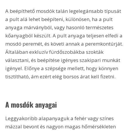
A beépíthető mosdók talán legelegánsabb típusát 
a pult alá lehet beépíteni, különösen, ha a pult 
anyaga márványból, vagy hasonló természetes 
kőanyagból készült. A pult anyaga teljesen elfedi a 
mosdó peremét, és követi annak a peremkontúrját. 
Általában exkluzív fürdőszobákba szokták 
választani, és beépítése igényes szakipari munkát 
igényel. Előnye a szépsége mellett, hogy könnyen 
tisztítható, ám ezért elég borsos árat kell fizetni.
A mosdók anyagai
Leggyakoribb alapanyaguk a fehér vagy színes 
mázzal bevont és nagyon magas hőmérsékleten 