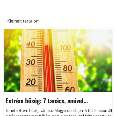
Kiemelt tartalom
Extrém hőség: 7 tanács, amivel
megóvhatjuk autónkat a nyári károktól
Ismét extrém hőség várható Magyarországon. A tűző napon álló
autók utastere már néhány perc alatt rendkívül felmelegszik, és