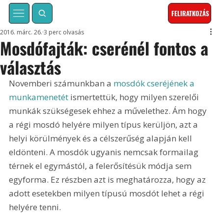
FELIRATKOZÁS
2016. márc. 26.
3 perc olvasás
Mosdófajták: cserénél fontos a
választás
Novemberi számunkban a 
mosdók cseréjének a 
munkamenetét
 ismertettük, hogy milyen szerelői 
munkák szükségesek ehhez a művelethez. Ám hogy 
a régi mosdó helyére milyen típus kerüljön, azt a 
helyi körülmények és a célszerűség alapján kell 
eldönteni. A mosdók ugyanis nemcsak formailag 
térnek el egymástól, a felerősítésük módja sem 
egyforma. Ez részben azt is meghatározza, hogy az 
adott esetekben milyen típusú mosdót lehet a régi 
helyére tenni.