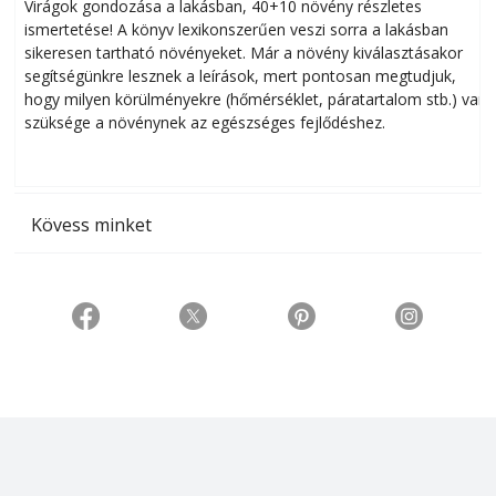
Virágok gondozása a lakásban, 40+10 növény részletes
ismertetése! A könyv lexikonszerűen veszi sorra a lakásban
s
sikeresen tart­ha­tó növényeket. Már a növény kiválasztásakor
h
segítségünkre lesznek a leírások, mert pontosan megtudjuk,
k
hogy milyen körülményekre (hőmérséklet, páratartalom stb.) van
szüksége a növénynek az egészséges fejlődéshez.
t
Kövess minket