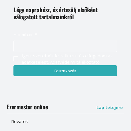
Légy naprakész, és értesülj elsőként
válogatott tartalmainkról
E-mail cím
*
Igen, szeretnék feliratkozni, és elfogadom az 
adatkezelést. 
Adatvédelmi tájékoztató
Feliratkozás
Ezermester online
Lap tetejére
Rovatok