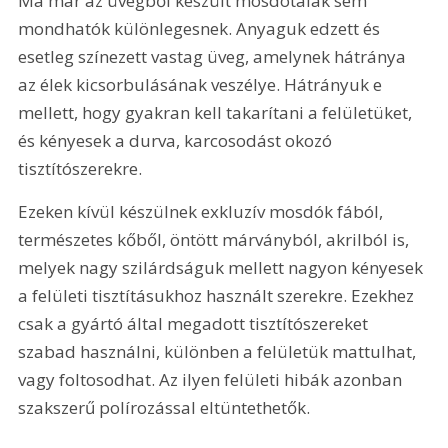
Ma már az üvegből készült mosdótálak sem 
mondhatók különlegesnek. Anyaguk edzett és 
esetleg színezett vastag üveg, amelynek hátránya 
az élek kicsorbulásának veszélye. Hátrányuk e 
mellett, hogy gyakran kell takarítani a felületüket, 
és kényesek a durva, karcosodást okozó 
tisztítószerekre. 
Ezeken kívül készülnek exkluzív mosdók fából, 
természetes kőből, öntött márványból, akrilból is, 
melyek nagy szilárdságuk mellett nagyon kényesek 
a felületi tisztításukhoz használt szerekre. Ezekhez 
csak a gyártó által megadott tisztítószereket 
szabad használni, különben a felületük mattulhat, 
vagy foltosodhat. Az ilyen felületi hibák azonban 
szakszerű polírozással eltüntethetők.