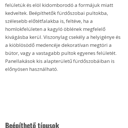
felületük és elöl kidomborodó a formájuk miatt 
kedveltek. Beépíthetők fürdőszobai pultokba, 
szélesebb előtétfalakba is, feltéve, ha a 
homlokfelületen a kagyló öblének megfelelő 
kivágásba kerül. Viszonylag csekély a helyigénye és 
a kiöblösödő medencéje dekoratívan megtöri a 
bútor, vagy a vastagabb pultok egyenes felületét. 
Panellakások kis alapterületű fürdőszobáiban is 
előnyösen használható. 
Beépíthető típusok