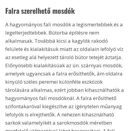
Falra szerelhető mosdók
A hagyományos fali mosdók a legismertebbek és a 
legelterjedtebbek. Bútorba építésre nem 
alkalmasak. Továbbá kicsi a kagylók rakodó 
felülete és kialakításuk miatt az oldalain lefolyó víz 
az esetleg alá helyezett tároló bútor tetejét áztatja. 
Előnyösebb kialakításúak az ún. szárnyas mosdók, 
amelyek ugyancsak a falra erősíthetők, ám oldalra 
kinyúló széles peremei különféle eszközök 
tárolására alkalmas, ezért jobban kihasználhatók a 
hagyományos fali mosdóknál. A falra erősíthető 
szifontakaróval kiegészítve az igénytelen műanyag 
lefolyók is elrejthetők. A nehezen kihasználható 
sarkok valamelyikét a sarokmosdók méretben 
megfelelő változatával lehet hasznosítani. A fali 