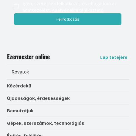
Igen, szeretnék feliratkozni, és elfogadom az 
adatkezelést. 
Adatvédelmi tájékoztató
Feliratkozás
Ezermester online
Lap tetejére
Rovatok
Közérdekű
Újdonságok, érdekességek
Bemutatjuk
Gépek, szerszámok, technológiák
Építés, felújítás