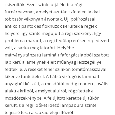
csiszolták. Ezzel szinte újjá éledt a régi 
furnérbevonat, amelyet azután színtelen lakkal 
többször vékonyan átvontak. Új, polírozással 
antikolt pántok és fiókhúzók kerültek a régiek 
helyére, így szinte megújult a régi szekrény. Egy 
probléma maradt, a régi fedőlap erősen repedezett 
volt, a sarka meg letörött. Helyébe 
márványutánzatú laminált faforgácslapból szabott 
lap került, amelynek éleit műanyag lécszegéllyel 
fedték le. A réseket fehér szilikon tömítőmasszával 
kikenve tüntették el. A hátsó vízfogó is laminált 
anyagból készült, a mosdótál pedig modern, ovális 
alakú akrilból, amelyet alulról, rögzítettek a 
mosdószekrénybe. A felújított keretbe új tükör 
került, s a régi időket idéző lámpabúra szinte 
teljessé teszi a század eleji illúziót. 