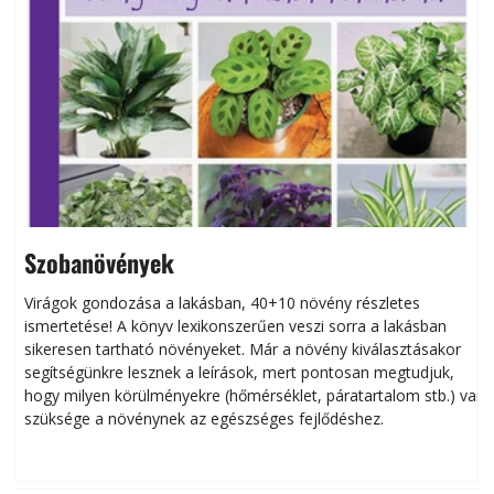
Szobanövények
Virágok gondozása a lakásban, 40+10 növény részletes
ismertetése! A könyv lexikonszerűen veszi sorra a lakásban
s
sikeresen tart­ha­tó növényeket. Már a növény kiválasztásakor
h
segítségünkre lesznek a leírások, mert pontosan megtudjuk,
k
hogy milyen körülményekre (hőmérséklet, páratartalom stb.) van
szüksége a növénynek az egészséges fejlődéshez.
t