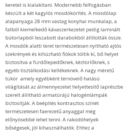
keretet is kialakítani. Modernebb felfogásban 
készült a két kagylós mosdókörítés. A mosdólap 
alapanyaga 28 mm vastag konyhai munkalap, a 
falból kiemelkedő kávaszerkezetet pedig laminált 
bútorlapból leszabott darabokból állították össze. 
A mosdók alatti teret természetesen nyitható ajtós 
szekrények és kihúzható fiókok töltik ki, bő helyet 
biztosítva a fürdőlepedőknek, kéztörlőknek, s 
egyéb tisztálkodási kellékeknek. A nagy méretű 
tükör  amely egyébként térnövelő hatású  
világítását az álmennyezetet helyettesítő laprészbe 
szerelt állítható armatúrájú halogénlámpák 
biztosítják. A beépítés kontrasztos színét 
természetesen faerezetű anyaggal még 
előnyösebbé lehet tenni. A rakodóhelyek 
bőségesek, jól kihasználhatók. Ehhez a 