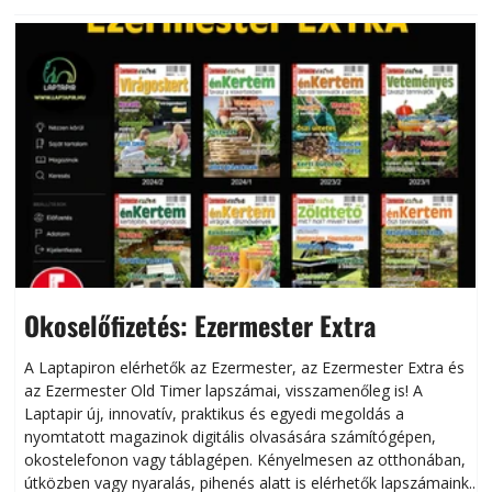
Okoselőfizetés: Ezermester Extra
A Laptapiron elérhetők az Ezermester, az Ezermester Extra és
az Ezermester Old Timer lapszámai, visszamenőleg is! A
Laptapir új, innovatív, praktikus és egyedi megoldás a
L
nyomtatott magazinok digitális olvasására számítógépen,
okostelefonon vagy táblagépen. Kényelmesen az otthonában,
útközben vagy nyaralás, pihenés alatt is elérhetők lapszámaink.
ú