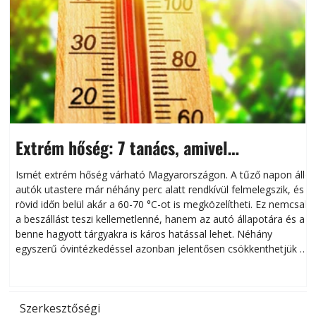
Extrém hőség: 7 tanács, amivel
megóvhatjuk autónkat a nyári károktól
Ismét extrém hőség várható Magyarországon. A tűző napon álló
autók utastere már néhány perc alatt rendkívül felmelegszik, és
rövid időn belül akár a 60-70 °C-ot is megközelítheti. Ez nemcsak
n
a beszállást teszi kellemetlenné, hanem az autó állapotára és a
benne hagyott tárgyakra is káros hatással lehet. Néhány
egyszerű óvintézkedéssel azonban jelentősen csökkenthetjük a
hőség káros hatásait.
l
Szerkesztőségi