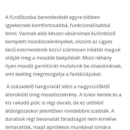
A fürdőszoba berendezését egyre többen 
igyekeznek komfortosabbá, funkcionálisabbá 
tenni. Vannak akik készen vásárolnak különböző 
komplett mosdószekrényeket, viszont az ügyes 
kezű ezermesterek közül számosan inkább maguk 
oldják meg a mosdók beépítését. Most néhány 
ilyen mosdó garnitúrát mutatunk be olvasóinknak, 
ami esetleg megmozgatja a fantáziájukat.
 A századelő hangulatát idézi a nagyszülőktől 
átöröklött öreg mosdószekrény. A tükör kerete és a 
kis rakodó polc is régi darab, de ez utóbbit 
átdolgozáskor jelentősen rövidebbre szabták. A 
darabok régi bevonatát fáradságot nem kímélve 
lemaratták, majd aprólékos munkával simára 