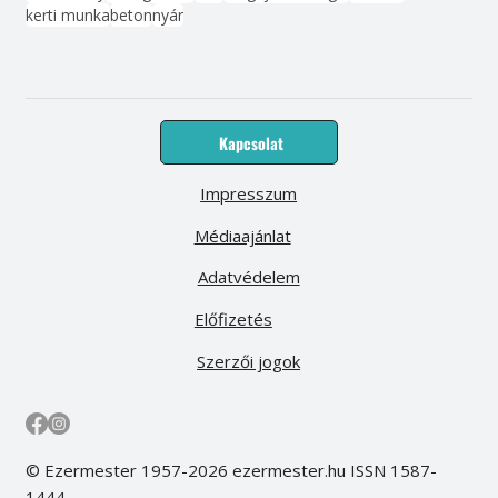
kerti munka
beton
nyár
Kapcsolat
Impresszum
Médiaajánlat
Adatvédelem
Előfizetés
Szerzői jogok
© Ezermester 1957-2026 ezermester.hu ISSN 1587-
1444