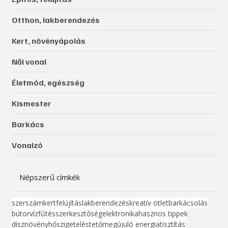
Otthon, lakberendezés
Kert, növényápolás
Női vonal
Életmód, egészség
Kismester
Barkács
Vonalzó
Népszerű címkék
szerszám
kert
felújítás
lakberendezés
kreatív ötlet
barkácsolás
bútor
víz
fűtés
szerkesztőség
elektronika
hasznos tippek
dísznövény
hőszigetelés
tető
megújuló energia
tisztítás