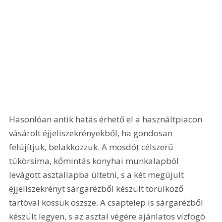
Hasonlóan antik hatás érhető el a használtpiacon 
vásárolt éjjeliszekrényekből, ha gondosan 
felújítjuk, belakkozzuk. A mosdót célszerű 
tükörsima, kőmintás konyhai munkalapból 
levágott asztallapba ültetni, s a két megújult 
éjjeliszekrényt sárgarézből készült törülköző 
tartóval kössük öszsze. A csaptelep is sárgarézből 
készült legyen, s az asztal végére ajánlatos vízfogó 