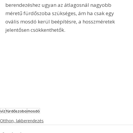
berendezéshez ugyan az átlagosnál nagyobb 
méretű fürdőszoba szükséges, ám ha csak egy 
ovális mosdó kerül beépítésre, a hosszméretek 
jelentősen csökkenthetők.
víz
fürdőszoba
mosdó
Otthon, lakberendezés