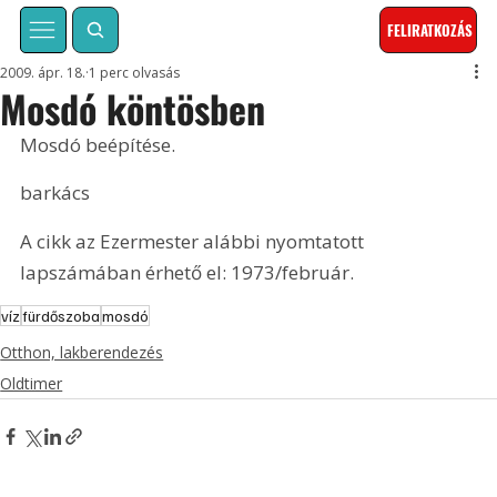
FELIRATKOZÁS
2009. ápr. 18.
1 perc olvasás
Mosdó köntösben
Mosdó beépítése.
barkács
A cikk az Ezermester alábbi nyomtatott 
lapszámában érhető el: 1973/február.
víz
fürdőszoba
mosdó
Otthon, lakberendezés
Oldtimer