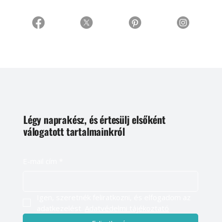
Légy naprakész, és értesülj elsőként
válogatott tartalmainkról
E-mail cím
*
Igen, szeretnék feliratkozni, és elfogadom az 
adatkezelést. 
Adatvédelmi tájékoztató