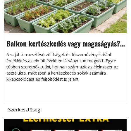
Balkon kertészkedés vagy magaságyás?
Helytakarékos kertészkedés
A saját termesztésű zöldségek és fűszernövények iránti
érdeklődés az elmúlt években látványosan megnőtt. Egyre
többen szeretnék tudni, honnan származik az élelmiszer az
l
asztalukra, miközben a kertészkedés sokak számára
kikapcsolódást és feltöltődést is jelent.
é
d
Szerkesztőségi