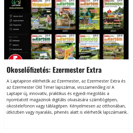
Okoselőfizetés: Ezermester Extra
A Laptapiron elérhetők az Ezermester, az Ezermester Extra és
az Ezermester Old Timer lapszámai, visszamenőleg is! A
Laptapir új, innovatív, praktikus és egyedi megoldás a
L
nyomtatott magazinok digitális olvasására számítógépen,
okostelefonon vagy táblagépen. Kényelmesen az otthonában,
útközben vagy nyaralás, pihenés alatt is elérhetők lapszámaink.
ú
Bárhol, bármikor, akár külföldön élve vagy dolgozva is
B
olvashatók az Ezermester lapszámai. A Laptapir kényelmes
megoldás, mert: – t