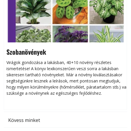
Szobanövények
Virágok gondozása a lakásban, 40+10 növény részletes
ismertetése! A könyv lexikonszerűen veszi sorra a lakásban
s
sikeresen tart­ha­tó növényeket. Már a növény kiválasztásakor
h
segítségünkre lesznek a leírások, mert pontosan megtudjuk,
k
hogy milyen körülményekre (hőmérséklet, páratartalom stb.) van
szüksége a növénynek az egészséges fejlődéshez.
t
Kövess minket