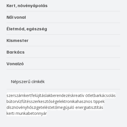
Kert, növényápolás
Női vonal
Életmód, egészség
Kismester
Barkács
Vonalzó
Népszerű címkék
szerszám
kert
felújítás
lakberendezés
kreatív ötlet
barkácsolás
bútor
víz
fűtés
szerkesztőség
elektronika
hasznos tippek
dísznövény
hőszigetelés
tető
megújuló energia
tisztítás
kerti munka
beton
nyár