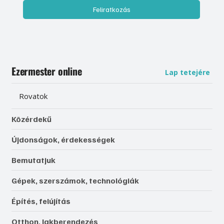
Feliratkozás
Ezermester online
Lap tetejére
Rovatok
Közérdekű
Újdonságok, érdekességek
Bemutatjuk
Gépek, szerszámok, technológiák
Építés, felújítás
Otthon, lakberendezés