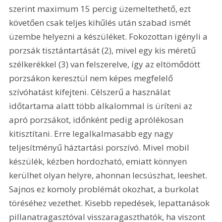
szerint maximum 15 percig üzemeltethető, ezt 
követően csak teljes kihűlés után szabad ismét 
üzembe helyezni a készüléket. Fokozottan igényli a 
porzsák tisztántartását (2), mivel egy kis méretű 
szélkerékkel (3) van felszerelve, így az eltömődött 
porzsákon keresztül nem képes megfelelő 
szívóhatást kifejteni. Célszerű a használat 
időtartama alatt több alkalommal is üríteni az 
apró porzsákot, időnként pedig aprólékosan 
kitisztítani. Erre legalkalmasabb egy nagy 
teljesítményű háztartási porszívó. Mivel mobil 
készülék, kézben hordozható, emiatt könnyen 
kerülhet olyan helyre, ahonnan lecsúszhat, leeshet. 
Sajnos ez komoly problémát okozhat, a burkolat 
töréséhez vezethet. Kisebb repedések, lepattanások 
pillanatragasztóval visszaragaszthatók, ha viszont 