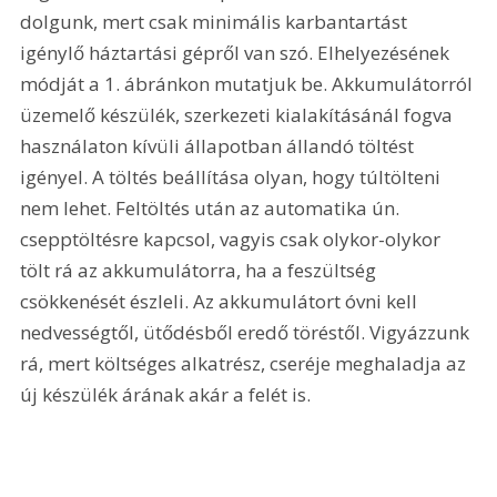
dolgunk, mert csak minimális karbantartást 
igénylő háztartási gépről van szó. Elhelyezésének 
módját a 1. ábránkon mutatjuk be. Akkumulátorról 
üzemelő készülék, szerkezeti kialakításánál fogva 
használaton kívüli állapotban állandó töltést 
igényel. A töltés beállítása olyan, hogy túltölteni 
nem lehet. Feltöltés után az automatika ún. 
csepptöltésre kapcsol, vagyis csak olykor-olykor 
tölt rá az akkumulátorra, ha a feszültség 
csökkenését észleli. Az akkumulátort óvni kell 
nedvességtől, ütődésből eredő töréstől. Vigyázzunk 
rá, mert költséges alkatrész, cseréje meghaladja az 
új készülék árának akár a felét is.