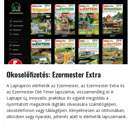
Okoselőfizetés: Ezermester Extra
A Laptapiron elérhetők az Ezermester, az Ezermester Extra és
az Ezermester Old Timer lapszámai, visszamenőleg is! A
Laptapir új, innovatív, praktikus és egyedi megoldás a
L
nyomtatott magazinok digitális olvasására számítógépen,
okostelefonon vagy táblagépen. Kényelmesen az otthonában,
útközben vagy nyaralás, pihenés alatt is elérhetők lapszámaink.
ú
Bárhol, bármikor, akár külföldön élve vagy dolgozva is
B
olvashatók az Ezermester lapszámai. A Laptapir kényelmes