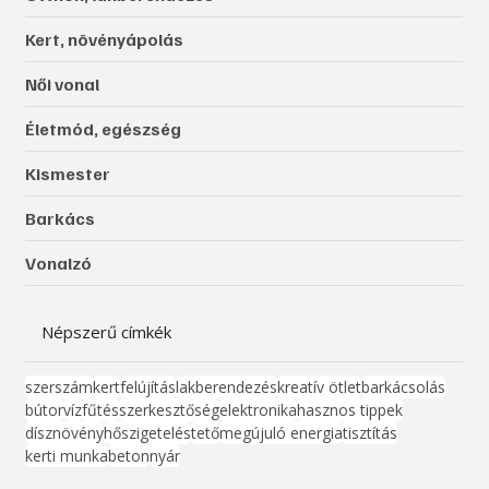
Kert, növényápolás
Női vonal
Életmód, egészség
Kismester
Barkács
Vonalzó
Népszerű címkék
szerszám
kert
felújítás
lakberendezés
kreatív ötlet
barkácsolás
bútor
víz
fűtés
szerkesztőség
elektronika
hasznos tippek
dísznövény
hőszigetelés
tető
megújuló energia
tisztítás
kerti munka
beton
nyár