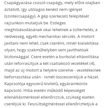
Csapágyazása csúszó csapágy, mely előre olajban 
áztatott, így utólagos kenést nem igényel 
(szintercsapágy). A gép szerkezeti felépítését 
rajzunkon mutatjuk be. Estleges 
meghibásodásának okai lehetnek a túlterhelés, a 
nedvesség, egyéb mechanikai sérülés. A motort 
javítani nem lehet, csak cserélni, mivel kialakítása 
olyan, hogy szakműhelyben sem javíthatóak 
biztonsággal. Csere esetén a burkolat eltávolítása 
után leforrasztjuk a két csatlakozó vezetéket (4), 
majd az új motort a helyére szerelve - vezetékeinek 
beforrasztása után - ismét összeszereljük a házat. 
Kapcsolója egyszerű kivitelű, egyáramkörös 
kapcsoló. Hiba esetén működő képességét 
ellenállásméréssel ellenőrizzük, szükség esetén 
cseréljük ki. Feszültségméréssel ellenőrizhetjük a 