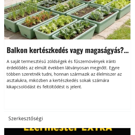
Balkon kertészkedés vagy magaságyás?
Helytakarékos kertészkedés
A saját termesztésű zöldségek és fűszernövények iránti
érdeklődés az elmúlt években látványosan megnőtt. Egyre
többen szeretnék tudni, honnan származik az élelmiszer az
l
asztalukra, miközben a kertészkedés sokak számára
kikapcsolódást és feltöltődést is jelent.
é
d
Szerkesztőségi