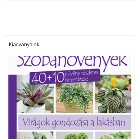
megoldás, mert: – t
Kiadványaink