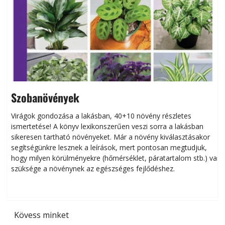
Szobanövények
Virágok gondozása a lakásban, 40+10 növény részletes
ismertetése! A könyv lexikonszerűen veszi sorra a lakásban
s
sikeresen tart­ha­tó növényeket. Már a növény kiválasztásakor
h
segítségünkre lesznek a leírások, mert pontosan megtudjuk,
k
hogy milyen körülményekre (hőmérséklet, páratartalom stb.) van
szüksége a növénynek az egészséges fejlődéshez.
t
Kövess minket