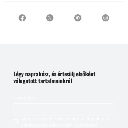
Légy naprakész, és értesülj elsőként
válogatott tartalmainkról
E-mail cím
*
Igen, szeretnék feliratkozni, és elfogadom az 
adatkezelést. 
Adatvédelmi tájékoztató