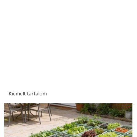
A varrógép és a varrás
Kiemelt tartalom