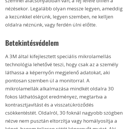
szemnél alacsonyabban van, a fej lefelé billen a 
nézésekor. Legalább olyan messze legyen, ameddig 
a kezünkkel elérünk, legyen szemben, ne kelljen 
oldalra néznünk, vagy ferdén ülni előtte.
Betekintésvédelem
A 3M által kifejlesztett speciális mikrolamellás 
technológia lehetővé teszi, hogy csak az a személy 
láthassa a képernyőn megjelenő adatokat, aki 
pontosan szemben ül a monitorral. A 
mikrolamellák alkalmazása mindkét oldalra 30 
fokos láthatóságot eredményez, megtartva a 
kontrasztjavítást és a visszatükröződés 
csökkentéstét. Oldalról, 30 foknál nagyobb szögben 
nézve nem pusztán eltorzítja vagy homályosítja a 
képet, hanem teljesen sötét képernyőt mutat. Aki 