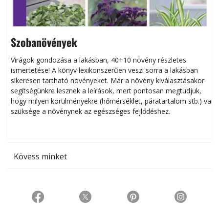
Szobanövények
Virágok gondozása a lakásban, 40+10 növény részletes
ismertetése! A könyv lexikonszerűen veszi sorra a lakásban
s
sikeresen tart­ha­tó növényeket. Már a növény kiválasztásakor
h
segítségünkre lesznek a leírások, mert pontosan megtudjuk,
k
hogy milyen körülményekre (hőmérséklet, páratartalom stb.) van
szüksége a növénynek az egészséges fejlődéshez.
t
Kövess minket