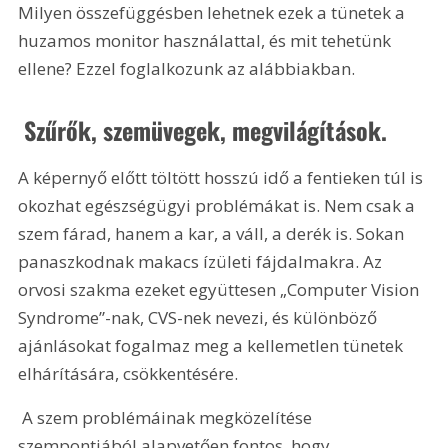
Milyen összefüggésben lehetnek ezek a tünetek a 
huzamos monitor használattal, és mit tehetünk 
ellene? Ezzel foglalkozunk az alábbiakban.
 Szűrők, szemüvegek, megvilágítások.
A képernyő előtt töltött hosszú idő a fentieken túl is 
okozhat egészségügyi problémákat is. Nem csak a 
szem fárad, hanem a kar, a váll, a derék is. Sokan 
panaszkodnak makacs ízületi fájdalmakra. Az 
orvosi szakma ezeket együttesen „Computer Vision 
Syndrome”-nak, CVS-nek nevezi, és különböző 
ajánlásokat fogalmaz meg a kellemetlen tünetek 
elhárítására, csökkentésére. 
 A szem problémáinak megközelítése 
szempontjából alapvetően fontos, hogy 