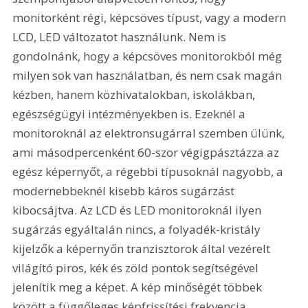
monitorként régi, képcsöves típust, vagy a modern 
LCD, LED változatot használunk. Nem is 
gondolnánk, hogy a képcsöves monitorokból még 
milyen sok van használatban, és nem csak magán 
kézben, hanem közhivatalokban, iskolákban, 
egészségügyi intézményekben is. Ezeknél a 
monitoroknál az elektronsugárral szemben ülünk, 
ami másodpercenként 60-szor végigpásztázza az 
egész képernyőt, a régebbi típusoknál nagyobb, a 
modernebbeknél kisebb káros sugárzást 
kibocsájtva. Az LCD és LED monitoroknál ilyen 
sugárzás egyáltalán nincs, a folyadék-kristály 
kijelzők a képernyőn tranzisztorok által vezérelt 
világító piros, kék és zöld pontok segítségével 
jelenítik meg a képet. A kép minőségét többek 
között a függőleges képfrissítési frekvencia 