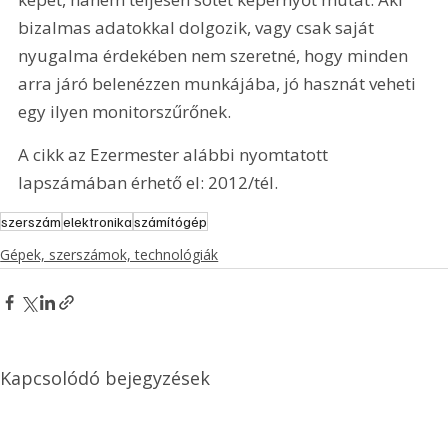
bizalmas adatokkal dolgozik, vagy csak saját 
nyugalma érdekében nem szeretné, hogy minden 
arra járó belenézzen munkájába, jó hasznát veheti 
egy ilyen monitorszűrőnek.
A cikk az Ezermester alábbi nyomtatott 
lapszámában érhető el: 2012/tél.
szerszám
elektronika
számítógép
Gépek, szerszámok, technológiák
Kapcsolódó bejegyzések