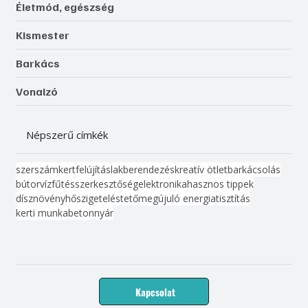
Életmód, egészség
Kismester
Barkács
Vonalzó
Népszerű címkék
szerszám
kert
felújítás
lakberendezés
kreatív ötlet
barkácsolás
bútor
víz
fűtés
szerkesztőség
elektronika
hasznos tippek
dísznövény
hőszigetelés
tető
megújuló energia
tisztítás
kerti munka
beton
nyár
Kapcsolat