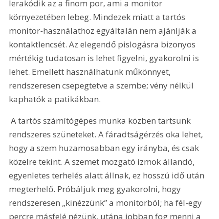
lerakódik az a finom por, ami a monitor 
környezetében lebeg. Mindezek miatt a tartós 
monitor-használathoz egyáltalán nem ajánlják a 
kontaktlencsét. Az elegendő pislogásra bizonyos 
mértékig tudatosan is lehet figyelni, gyakorolni is 
lehet. Emellett használhatunk műkönnyet, 
rendszeresen csepegtetve a szembe; vény nélkül 
kaphatók a patikákban.
 A tartós számítógépes munka közben tartsunk 
rendszeres szüneteket. A fáradtságérzés oka lehet, 
hogy a szem huzamosabban egy irányba, és csak 
közelre tekint. A szemet mozgató izmok állandó, 
egyenletes terhelés alatt állnak, ez hosszú idő után 
megterhelő. Próbáljuk meg gyakorolni, hogy 
rendszeresen „kinézzünk” a monitorból; ha fél-egy 
percre másfelé nézünk, utána jobban fog menni a 