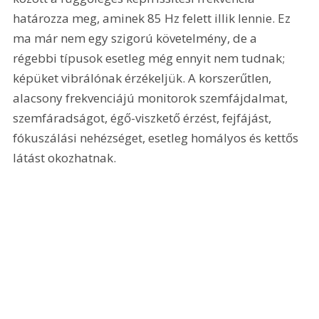
határozza meg, aminek 85 Hz felett illik lennie. Ez 
ma már nem egy szigorú követelmény, de a 
régebbi típusok esetleg még ennyit nem tudnak; 
képüket vibrálónak érzékeljük. A korszerűtlen, 
alacsony frekvenciájú monitorok szemfájdalmat, 
szemfáradságot, égő-viszkető érzést, fejfájást, 
fókuszálási nehézséget, esetleg homályos és kettős 
látást okozhatnak.