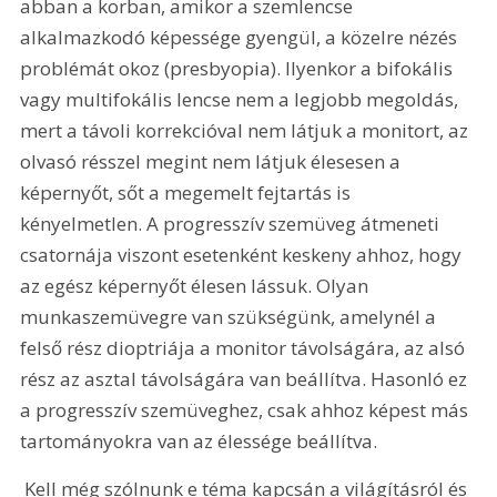
abban a korban, amikor a szemlencse 
alkalmazkodó képessége gyengül, a közelre nézés 
problémát okoz (presbyopia). Ilyenkor a bifokális 
vagy multifokális lencse nem a legjobb megoldás, 
mert a távoli korrekcióval nem látjuk a monitort, az 
olvasó résszel megint nem látjuk élesesen a 
képernyőt, sőt a megemelt fejtartás is 
kényelmetlen. A progresszív szemüveg átmeneti 
csatornája viszont esetenként keskeny ahhoz, hogy 
az egész képernyőt élesen lássuk. Olyan 
munkaszemüvegre van szükségünk, amelynél a 
felső rész dioptriája a monitor távolságára, az alsó 
rész az asztal távolságára van beállítva. Hasonló ez 
a progresszív szemüveghez, csak ahhoz képest más 
tartományokra van az élessége beállítva.
 Kell még szólnunk e téma kapcsán a világításról és 