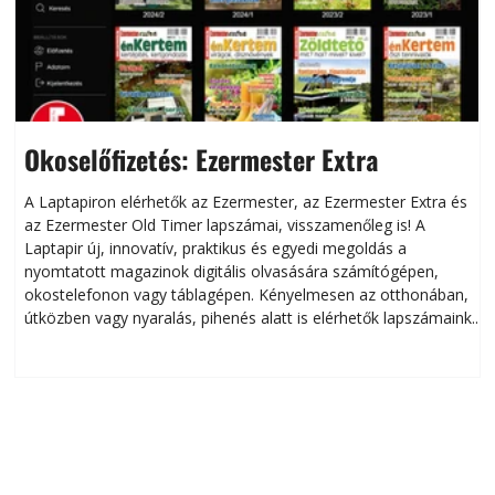
Okoselőfizetés: Ezermester Extra
A Laptapiron elérhetők az Ezermester, az Ezermester Extra és
az Ezermester Old Timer lapszámai, visszamenőleg is! A
Laptapir új, innovatív, praktikus és egyedi megoldás a
L
nyomtatott magazinok digitális olvasására számítógépen,
okostelefonon vagy táblagépen. Kényelmesen az otthonában,
útközben vagy nyaralás, pihenés alatt is elérhetők lapszámaink.
ú
Bárhol, bármikor, akár külföldön élve vagy dolgozva is
B
olvashatók az Ezermester lapszámai. A Laptapir kényelmes
megoldás, mert: – t