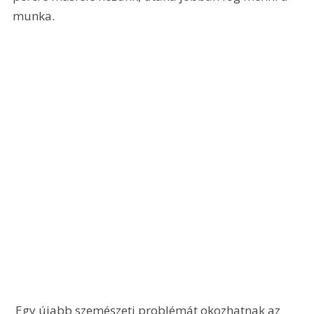
munka. 
 Egy újabb szemészeti problémát okozhatnak az 