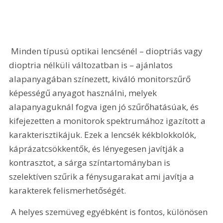
 Minden típusú optikai lencsénél – dioptriás vagy 
dioptria nélküli változatban is – ajánlatos 
alapanyagában színezett, kiváló monitorszűrő 
képességű anyagot használni, melyek 
alapanyaguknál fogva igen jó szűrőhatásúak, és 
kifejezetten a monitorok spektrumához igazított a 
karakterisztikájuk. Ezek a lencsék kékblokkolók, 
káprázatcsökkentők, és lényegesen javítják a 
kontrasztot, a sárga színtartományban is 
szelektíven szűrik a fénysugarakat ami javítja a 
karakterek felismerhetőségét.
 A helyes szemüveg egyébként is fontos, különösen 