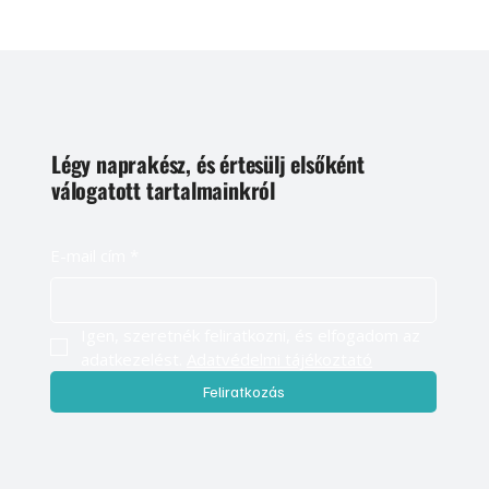
Légy naprakész, és értesülj elsőként
válogatott tartalmainkról
E-mail cím
*
Igen, szeretnék feliratkozni, és elfogadom az 
adatkezelést. 
Adatvédelmi tájékoztató
Feliratkozás