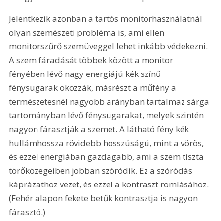
Jelentkezik azonban a tartós monitorhasználatnál 
olyan szemészeti probléma is, ami ellen 
monitorszűrő szemüveggel lehet inkább védekezni. 
A szem fáradását többek között a monitor 
fényében lévő nagy energiájú kék színű 
fénysugarak okozzák, másrészt a műfény a 
természetesnél nagyobb arányban tartalmaz sárga 
tartományban lévő fénysugarakat, melyek szintén 
nagyon fárasztják a szemet. A látható fény kék 
hullámhossza rövidebb hosszúságú, mint a vörös, 
és ezzel energiában gazdagabb, ami a szem tiszta 
törőközegeiben jobban szóródik. Ez a szóródás 
káprázathoz vezet, és ezzel a kontraszt romlásához. 
(Fehér alapon fekete betűk kontrasztja is nagyon 
fárasztó.) 