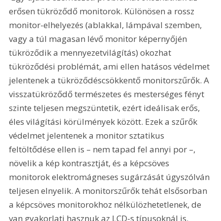
erősen tükröződő monitorok. Különösen a rossz 
monitor-elhelyezés (ablakkal, lámpával szemben, 
vagy a túl magasan lévő monitor képernyőjén 
tükröződik a mennyezetvilágítás) okozhat 
tükröződési problémát, ami ellen hatásos védelmet 
jelentenek a tükröződéscsökkentő monitorszűrők. A 
visszatükröződő természetes és mesterséges fényt 
szinte teljesen megszüntetik, ezért ideálisak erős, 
éles világítási körülmények között. Ezek a szűrők 
védelmet jelentenek a monitor sztatikus 
feltöltődése ellen is – nem tapad fel annyi por –, 
növelik a kép kontrasztját, és a képcsöves 
monitorok elektromágneses sugárzását úgyszólván 
teljesen elnyelik. A monitorszűrők tehát elsősorban 
a képcsöves monitorokhoz nélkülözhetetlenek, de 
van gyakorlati hasznuk az LCD-s típusoknál is.