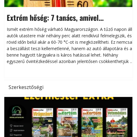
Extrém hőség: 7 tanács, amivel
megóvhatjuk autónkat a nyári károktól
Ismét extrém hőség várható Magyarországon. A tűző napon álló
autók utastere már néhány perc alatt rendkívül felmelegszik, és
rövid időn belül akár a 60-70 °C-ot is megközelítheti. Ez nemcsak
n
a beszállást teszi kellemetlenné, hanem az autó állapotára és a
benne hagyott tárgyakra is káros hatással lehet. Néhány
egyszerű óvintézkedéssel azonban jelentősen csökkenthetjük a
hőség káros hatásait.
l
Szerkesztőségi