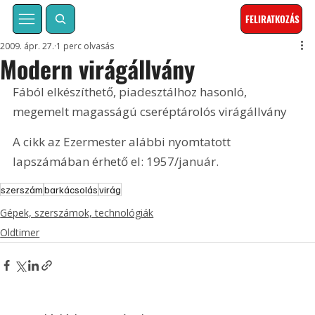
FELIRATKOZÁS
2009. ápr. 27.
1 perc olvasás
Modern virágállvány
Fából elkészíthető, piadesztálhoz hasonló, 
megemelt magasságú cseréptárolós virágállvány  
A cikk az Ezermester alábbi nyomtatott 
lapszámában érhető el: 1957/január.
szerszám
barkácsolás
virág
Gépek, szerszámok, technológiák
Oldtimer