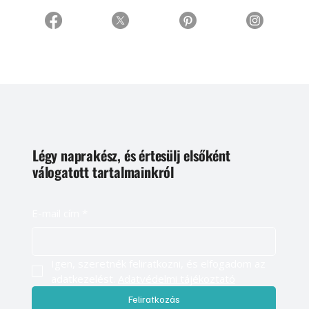
Légy naprakész, és értesülj elsőként
válogatott tartalmainkról
E-mail cím
*
Igen, szeretnék feliratkozni, és elfogadom az 
adatkezelést. 
Adatvédelmi tájékoztató
Feliratkozás