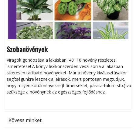
Szobanövények
Virágok gondozása a lakásban, 40+10 növény részletes
ismertetése! A könyv lexikonszerűen veszi sorra a lakásban
s
sikeresen tart­ha­tó növényeket. Már a növény kiválasztásakor
h
segítségünkre lesznek a leírások, mert pontosan megtudjuk,
k
hogy milyen körülményekre (hőmérséklet, páratartalom stb.) van
szüksége a növénynek az egészséges fejlődéshez.
t
Kövess minket