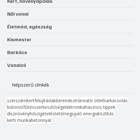
Kert, növényápolás
Női vonal
Életmód, egészség
Kismester
Barkács
Vonalzó
Népszerű címkék
szerszám
kert
felújítás
lakberendezés
kreatív ötlet
barkácsolás
bútor
víz
fűtés
szerkesztőség
elektronika
hasznos tippek
dísznövény
hőszigetelés
tető
megújuló energia
tisztítás
kerti munka
beton
nyár