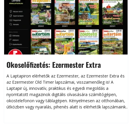
Okoselőfizetés: Ezermester Extra
A Laptapiron elérhetők az Ezermester, az Ezermester Extra és
az Ezermester Old Timer lapszámai, visszamenőleg is! A
Laptapir új, innovatív, praktikus és egyedi megoldás a
L
nyomtatott magazinok digitális olvasására számítógépen,
okostelefonon vagy táblagépen. Kényelmesen az otthonában,
útközben vagy nyaralás, pihenés alatt is elérhetők lapszámaink.
ú
Bárhol, bármikor, akár külföldön élve vagy dolgozva is
B
olvashatók az Ezermester lapszámai. A Laptapir kényelmes
megoldás, mert: – t