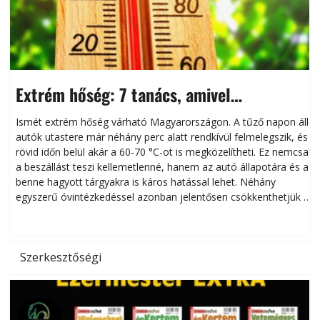
Extrém hőség: 7 tanács, amivel
megóvhatjuk autónkat a nyári károktól
Ismét extrém hőség várható Magyarországon. A tűző napon álló
autók utastere már néhány perc alatt rendkívül felmelegszik, és
rövid időn belül akár a 60-70 °C-ot is megközelítheti. Ez nemcsak
n
a beszállást teszi kellemetlenné, hanem az autó állapotára és a
benne hagyott tárgyakra is káros hatással lehet. Néhány
egyszerű óvintézkedéssel azonban jelentősen csökkenthetjük a
hőség káros hatásait.
l
Szerkesztőségi