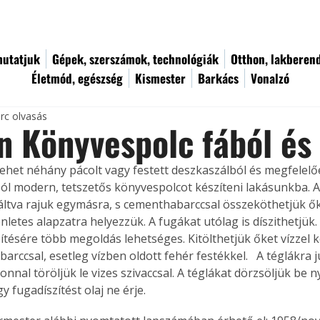
utatjuk
Gépek, szerszámok, technológiák
Otthon, lakberen
Életmód, egészség
Kismester
Barkács
Vonalzó
rc olvasás
 Könyvespolc fából és 
ehet néhány pácolt vagy festett deszkaszálból és megfelelő
ól modern, tetszetős könyvespolcot készíteni lakásunkba. A 
váltva rajuk egymásra, s cementhabarccsal összeköthetjük őke
letes alapzatra helyezzük. A fugákat utólag is díszithetjük. 
ítésére több megoldás lehetséges. Kitölthetjük őket vízzel k
rccsal, esetleg vízben oldott fehér festékkel.   A téglákra 
nnal töröljük le vizes szivaccsal. A téglákat dörzsöljük be ny
y fugadíszítést olaj ne érje.  