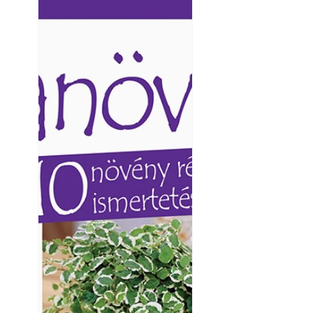
Ezermester lapszámai. A
Ezermester lapszámai
Laptapir kényelmes megoldás,
Laptapir kényelmes 
mert: – t
mert: – t