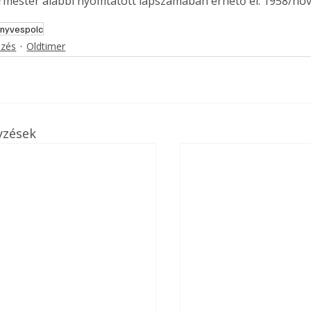
ermester alábbi nyomtatott lapszámában érhető el: 1958/no
nyvespolc
ezés
Oldtimer
yzések