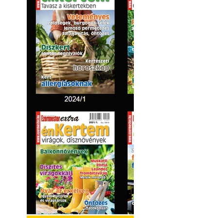
Varrógéptűk