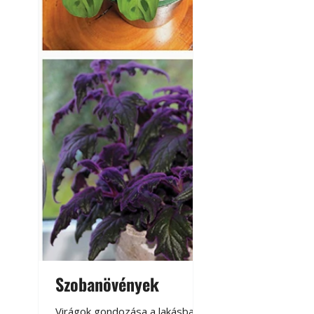
Szobanövények
Virágoskert: k
teraszon, laká
Virágok gondozása a lakásban,