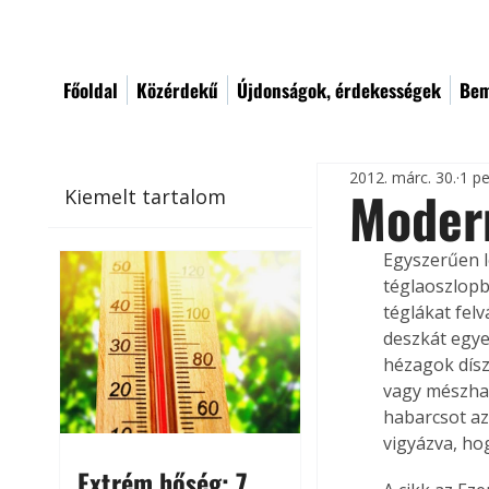
Főoldal
Közérdekű
Újdonságok, érdekességek
Bem
2012. márc. 30.
1 pe
Modern
Kiemelt tartalom
Egyszerűen l
téglaoszlopb
téglákat fel
deszkát egyen
hézagok dísz
vagy mészhaba
habarcsot azo
vigyázva, hog
Extrém hőség: 7