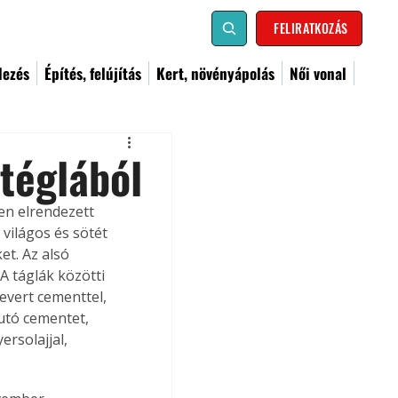
FELIRATKOZÁS
dezés
Építés, felújítás
Kert, növényápolás
Női vonal
téglából
en elrendezett 
világos és sötét 
t. Az alsó 
A táglák közötti 
evert cementtel, 
jutó cementet, 
ersolajjal, 