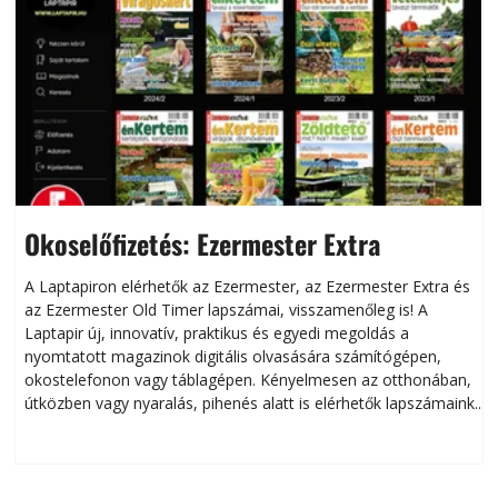
Okoselőfizetés: Ezermester Extra
A Laptapiron elérhetők az Ezermester, az Ezermester Extra és
az Ezermester Old Timer lapszámai, visszamenőleg is! A
Laptapir új, innovatív, praktikus és egyedi megoldás a
L
nyomtatott magazinok digitális olvasására számítógépen,
okostelefonon vagy táblagépen. Kényelmesen az otthonában,
útközben vagy nyaralás, pihenés alatt is elérhetők lapszámaink.
ú
Bárhol, bármikor, akár külföldön élve vagy dolgozva is
B
olvashatók az Ezermester lapszámai. A Laptapir kényelmes
megoldás, mert: – t