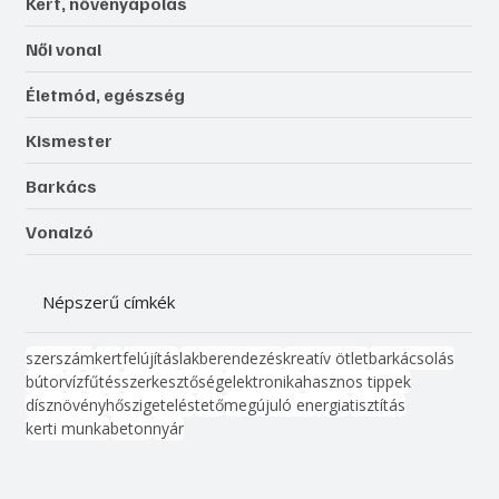
Kert, növényápolás
Női vonal
Életmód, egészség
Kismester
Barkács
Vonalzó
Népszerű címkék
szerszám
kert
felújítás
lakberendezés
kreatív ötlet
barkácsolás
bútor
víz
fűtés
szerkesztőség
elektronika
hasznos tippek
dísznövény
hőszigetelés
tető
megújuló energia
tisztítás
kerti munka
beton
nyár