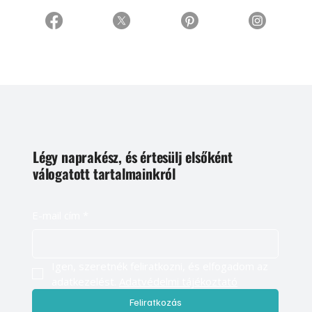
Légy naprakész, és értesülj elsőként
válogatott tartalmainkról
E-mail cím
*
Igen, szeretnék feliratkozni, és elfogadom az 
adatkezelést. 
Adatvédelmi tájékoztató
Feliratkozás