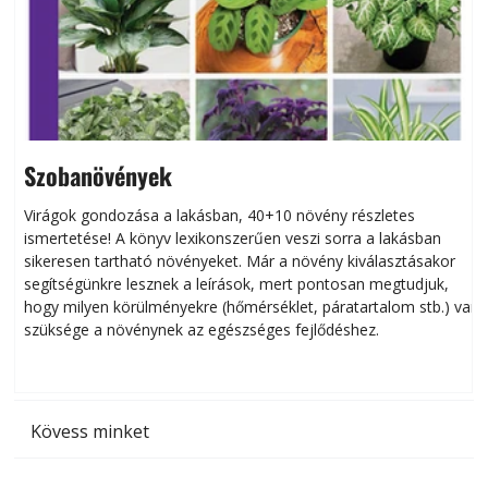
Szobanövények
Virágok gondozása a lakásban, 40+10 növény részletes
ismertetése! A könyv lexikonszerűen veszi sorra a lakásban
s
sikeresen tart­ha­tó növényeket. Már a növény kiválasztásakor
h
segítségünkre lesznek a leírások, mert pontosan megtudjuk,
k
hogy milyen körülményekre (hőmérséklet, páratartalom stb.) van
szüksége a növénynek az egészséges fejlődéshez.
t
Kövess minket