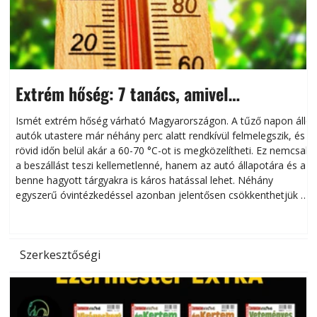
Extrém hőség: 7 tanács, amivel
megóvhatjuk autónkat a nyári károktól
Ismét extrém hőség várható Magyarországon. A tűző napon álló
autók utastere már néhány perc alatt rendkívül felmelegszik, és
rövid időn belül akár a 60-70 °C-ot is megközelítheti. Ez nemcsak
n
a beszállást teszi kellemetlenné, hanem az autó állapotára és a
benne hagyott tárgyakra is káros hatással lehet. Néhány
egyszerű óvintézkedéssel azonban jelentősen csökkenthetjük a
hőség káros hatásait.
l
Szerkesztőségi