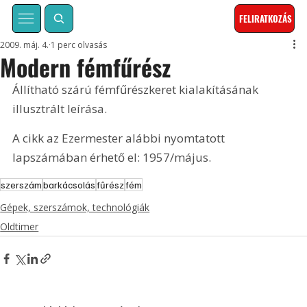
FELIRATKOZÁS
2009. máj. 4.
1 perc olvasás
Modern fémfűrész
Állítható szárú fémfűrészkeret kialakításának 
illusztrált leírása. 
A cikk az Ezermester alábbi nyomtatott 
lapszámában érhető el: 1957/május.
szerszám
barkácsolás
fűrész
fém
Gépek, szerszámok, technológiák
Oldtimer