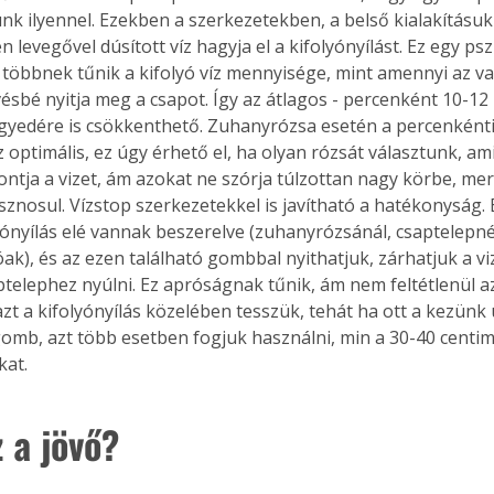
ünk ilyennel. Ezekben a szerkezetekben, a belső kialakításu
. A
levegővel dúsított víz hagyja el a kifolyónyílást. Ez egy psz
megoldás,
többnek tűnik a kifolyó víz mennyisége, mint amennyi az val
sbé nyitja meg a csapot. Így az átlagos - percenként 10-12 li
egyedére is csökkenthető. Zuhanyrózsa esetén a percenkénti 5
z optimális, ez úgy érhető el, ha olyan rózsát választunk, am
ontja a vizet, ám azokat ne szórja túlzottan nagy körbe, mer
znosul. Vízstop szerkezetekkel is javítható a hatékonyság. 
yónyílás elé vannak beszerelve (zuhanyrózsánál, csaptelepné
k), és az ezen található gombbal nyithatjuk, zárhatjuk a viz
ptelephez nyúlni. Ez apróságnak tűnik, ám nem feltétlenül az
zt a kifolyónyílás közelében tesszük, tehát ha ott a kezünk
omb, azt több esetben fogjuk használni, min a 30-40 centim
kat.
 a jövő?