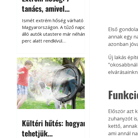
tanács, amivel
megóvhatjuk
Ismét extrém hőség várható
autónkat a nyári
Magyarországon. A tűző napon
Első gondola
álló autók utastere már néhány
károktól
annak egy na
perc alatt rendkívül
azonban jóval
felmelegszik, és rövid időn belül
akár a 60-70 °C-ot is
Új lakás épí
megközelítheti. Ez nemcsak a
"okosabbnál-
beszállást teszi kellemetlenné,
elvárásainkn
hanem az autó állapotára és a
benne hagyott tárgyakra is
káros hatással lehet. Néhány
Funkci
egyszerű óvintézkedéssel
azonban jelentősen
csökkenthetjük a hőség káros
Először azt 
hatásait.
zuhanyzót is
Kültéri hűtés: hogyan
kettő, annak
tehetjük
ami annál na