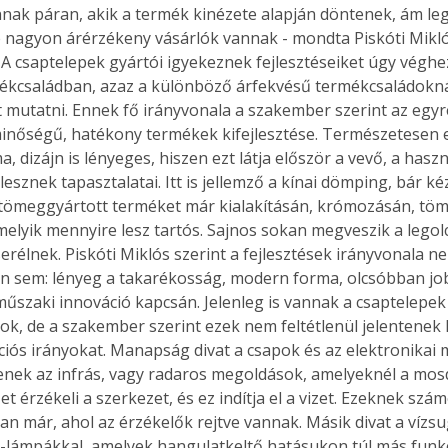
nak páran, akik a termék kinézete alapján döntenek, ám l
de nagyon árérzékeny vásárlók vannak - mondta Piskóti Mikló
A csaptelepek gyártói igyekeznek fejlesztéseiket úgy véghe
ékcsaládban, azaz a különböző árfekvésű termékcsaládokná
t mutatni. Ennek fő irányvonala a szakember szerint az egyr
inőségű, hatékony termékek kifejlesztése. Természetesen em
 dizájn is lényeges, hiszen ezt látja először a vevő, a hasz
esznek tapasztalatai. Itt is jellemző a kínai dömping, bár k
tömeggyártott terméket már kialakításán, krómozásán, töm
melyik mennyire lesz tartós. Sajnos sokan megveszik a legol
erélnek. Piskóti Miklós szerint a fejlesztések irányvonala ne
n sem: lényeg a takarékosság, modern forma, olcsóbban jo
a műszaki innováció kapcsán. Jelenleg is vannak a csaptelepe
tok, de a szakember szerint ezek nem feltétlenül jelentenek
ciós irányokat. Manapság divat a csapok és az elektronikai
yenek az infrás, vagy radaros megoldások, amelyeknél a mos
ertben,
Gyógyító növények: a
t érzékeli a szerkezet, és ez indítja el a vizet. Ezeknek szá
van már, ahol az érzékelők rejtve vannak. Másik divat a vízs
sban
természet kincsei az
d-lámpákkal, amelyek hangulatkeltő hatásukon túl más funk