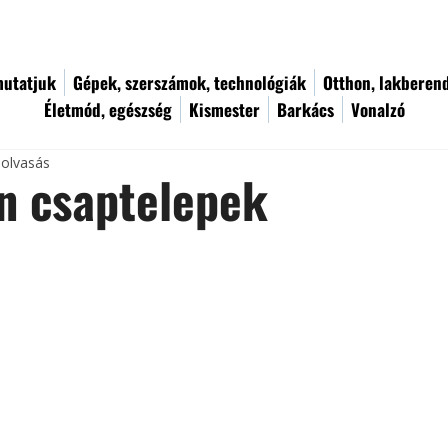
utatjuk
Gépek, szerszámok, technológiák
Otthon, lakberen
Életmód, egészség
Kismester
Barkács
Vonalzó
 olvasás
n csaptelepek