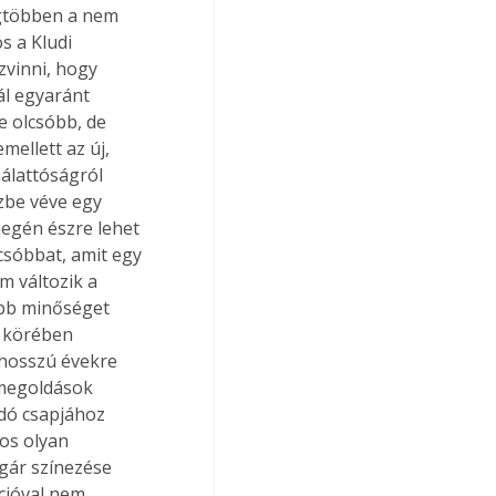
egtöbben a nem 
s a Kludi 
zvinni, hogy 
l egyaránt 
e olcsóbb, de 
ellett az új, 
nálattóságról 
ézbe véve egy 
egén észre lehet 
csóbbat, amit egy 
m változik a 
bb minőséget 
k körében 
 hosszú évekre 
 megoldások 
dó csapjához 
mos olyan 
ugár színezése 
cióval nem 