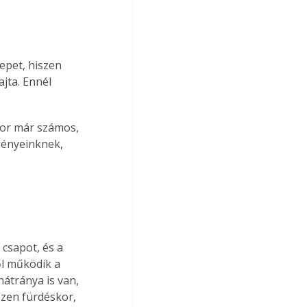
epet, hiszen 
jta. Ennél 
kor már számos, 
gényeinknek, 
csapot, és a 
ől működik a 
átránya is van, 
zen fürdéskor, 