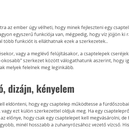
tra az ember úgy vélheti, hogy minek fejleszteni egy csaptel
gyon egyszerű funkciója van, mégpedig, hogy víz jöjjön ki ra
 több funkciót is elláthatnak ezek a szerkezetek...
tésekor, vagy a meglévő felújításakor, a csaptelepek cseréje
okosabb" szerkezet között válogathatunk aszerint, hogy i
ak melyek felelnek meg leginkább.
ó, dizájn, kényelem
kell eldönteni, hogy egy csaptelep működtesse a fürdőszobai 
, vagy ezt külön szerkezettel oldjuk meg. Ha egy csaptelepr
 az előnye, hogy csak egy csaptelepet kell megvásárolni, de h
gyobb, minél hosszabb a zuhanyrózsához vezető vízcső. His