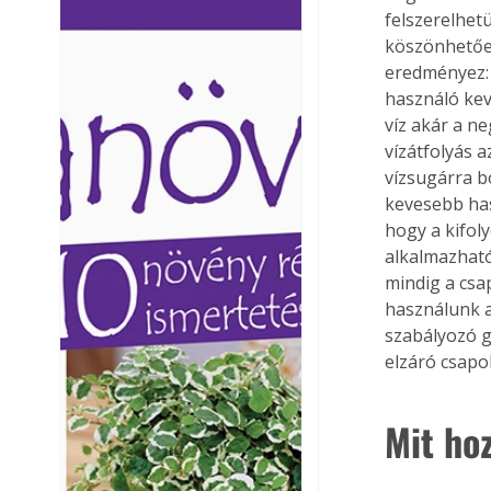
felszerelhet
Ezermester lapszámai. A
Ezermester lapszámai
köszönhetően 
Laptapir kényelmes megoldás,
Laptapir kényelmes 
mert: – t
mert: – t
eredményez: 
használó kevé
víz akár a n
vízátfolyás a
vízsugárra b
kevesebb has
hogy a kifol
alkalmazhatóa
mindig a csa
használunk a
szabályozó g
elzáró csapo
Mit hoz