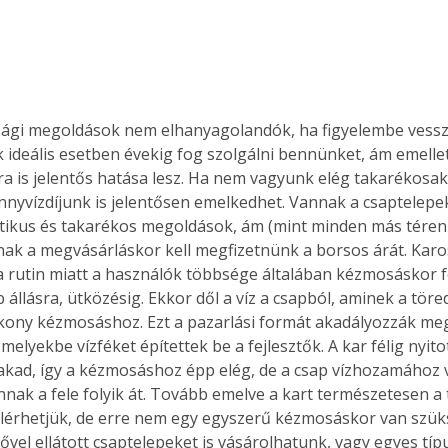
Együtt jobban megéri!
Bővebb információ itt!
sági megoldások nem elhanyagolandók, ha figyelembe vessz
k az
Együtt jobban megéri! A
 ideális esetben évekig fog szolgálni bennünket, ám emellet
mester
könyvek tetszőleges
a is jelentős hatása lesz. Ha nem vagyunk elég takarékosak, 
er Old
párosítással kedvezményes
ennyvízdíjunk is jelentősen emelkedhet. Vannak a csaptelepek
áron, 0 Ft postaköltséggel
ikus és takarékos megoldások, ám (mint minden más téren i
ptapir új,
megrendelhetők!
és egyedi
k a megvásárláskor kell megfizetnünk a borsos árát. Karo
tt
 a rutin miatt a használók többsége általában kézmosáskor fe
lvasására
állásra, ütközésig. Ekkor dől a víz a csapból, aminek a töre
elefonon
kony kézmosáshoz. Ezt a pazarlási formát akadályozzák meg
nyelmesen
melyekbe vízféket építettek be a fejlesztők. A kar félig nyito
ben vagy
ad, így a kézmosáshoz épp elég, de a csap vízhozamához v
t is
nak a fele folyik át. Tovább emelve a kart természetesen a t
. Bárhol,
 elérhetjük, de erre nem egy egyszerű kézmosáskor van szük
ön élve
vel ellátott csaptelepeket is vásárolhatunk, vagy egyes típu
ashatók az