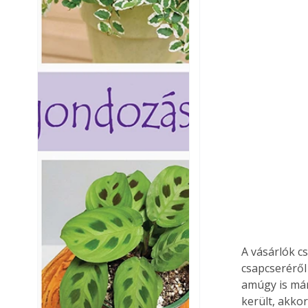
A vásárlók c
csapcseréről
amúgy is már
került, akkor