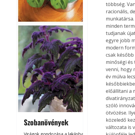
többség. Van
racionális, 
munkatársa. 
minden term
tudjanak úja
egyre jobb m
modern forma,
csak később l
minőségi és 
venni, hogy 
év múlva lecs
későbbiekbe
előállítani 
divatirányza
szóló innová
ötvözése. Il
Szobanövények
Virágoskert: k
közeledő keze
változata is 
teraszon, laká
Virágok gondozása a lakásban,
különféle le