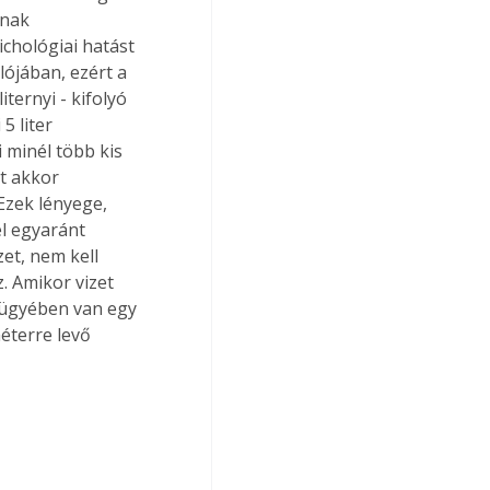
knak 
ichológiai hatást 
ójában, ezért a 
ternyi - kifolyó 
 liter 
i minél több kis 
t akkor 
Ezek lényege, 
l egyaránt 
et, nem kell 
. Amikor vizet 
 ügyében van egy 
éterre levő 