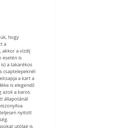
ük, hogy 
t a 
akkor a vízdíj 
 esetén is 
s) a takarékos 
s csaptelepeknél 
lcsapja a kart a 
déke is elegendő 
 azok a karos 
tt állapotánál 
iszonyítva 
eljesen nyitott 
ség. 
sokat utólag is 