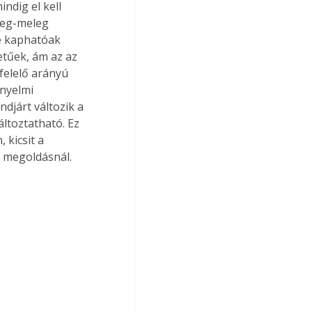
ndig el kell 
deg-meleg 
e kaphatóak 
tűek, ám az az 
felelő arányú 
nyelmi 
ndjárt változik a 
áltoztatható. Ez 
 kicsit a 
 megoldásnál.