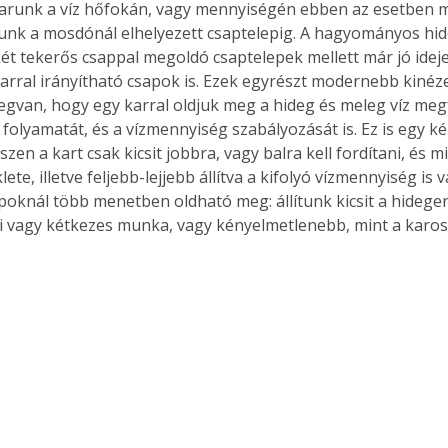
akarunk a víz hőfokán, vagy mennyiségén ebben az esetben mi
nk a mosdónál elhelyezett csaptelepig. A hagyományos hi
két tekerős csappal megoldó csaptelepek mellett már jó idej
rral irányítható csapok is. Ezek egyrészt modernebb kinéze
egvan, hogy egy karral oldjuk meg a hideg és meleg víz meg
folyamatát, és a vízmennyiség szabályozását is. Ez is egy ké
zen a kart csak kicsit jobbra, vagy balra kell fordítani, és mi
ete, illetve feljebb-lejjebb állítva a kifolyó vízmennyiség is v
poknál több menetben oldható meg: állítunk kicsit a hidegen,
 vagy kétkezes munka, vagy kényelmetlenebb, mint a karos