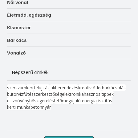
Női vonal
Életmód, egészség
Kismester
Barkács
Vonalzó
Népszerű címkék
szerszám
kert
felújítás
lakberendezés
kreatív ötlet
barkácsolás
bútor
víz
fűtés
szerkesztőség
elektronika
hasznos tippek
dísznövény
hőszigetelés
tető
megújuló energia
tisztítás
kerti munka
beton
nyár