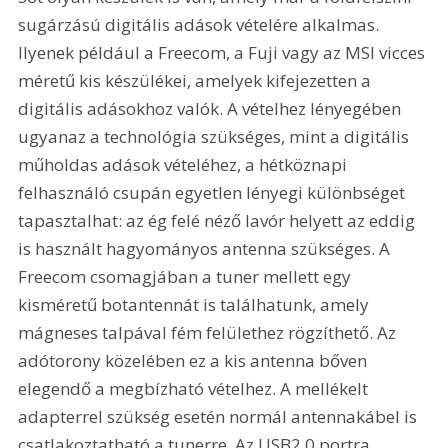
sugárzású digitális adások vételére alkalmas. 
Ilyenek például a Freecom, a Fuji vagy az MSI vicces 
méretű kis készülékei, amelyek kifejezetten a 
digitális adásokhoz valók. A vételhez lényegében 
ugyanaz a technológia szükséges, mint a digitális 
műholdas adások vételéhez, a hétköznapi 
felhasználó csupán egyetlen lényegi különbséget 
tapasztalhat: az ég felé néző lavór helyett az eddig 
is használt hagyományos antenna szükséges. A 
Freecom csomagjában a tuner mellett egy 
kisméretű botantennát is találhatunk, amely 
mágneses talpával fém felülethez rögzíthető. Az 
adótorony közelében ez a kis antenna bőven 
elegendő a megbízható vételhez. A mellékelt 
adapterrel szükség esetén normál antennakábel is 
csatlakoztatható a tunerre. Az USB2.0 portra 