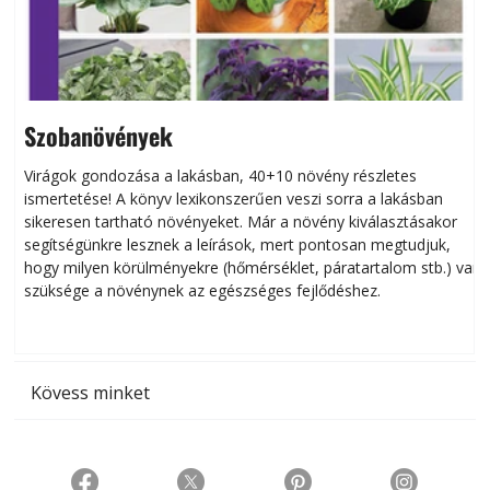
Szobanövények
Virágok gondozása a lakásban, 40+10 növény részletes
ismertetése! A könyv lexikonszerűen veszi sorra a lakásban
s
sikeresen tart­ha­tó növényeket. Már a növény kiválasztásakor
h
segítségünkre lesznek a leírások, mert pontosan megtudjuk,
k
hogy milyen körülményekre (hőmérséklet, páratartalom stb.) van
szüksége a növénynek az egészséges fejlődéshez.
t
Kövess minket