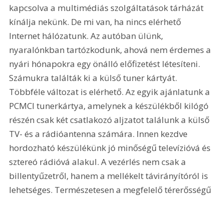
kapcsolva a multimédiás szolgáltatások tárházát 
kínálja nekünk. De mi van, ha nincs elérhető 
Internet hálózatunk. Az autóban ülünk, 
nyaralónkban tartózkodunk, ahová nem érdemes a 
nyári hónapokra egy önálló előfizetést létesíteni. 
Számukra találták ki a külső tuner kártyát. 
Többféle változat is elérhető. Az egyik ajánlatunk a 
PCMCI tunerkártya, amelynek a készülékből kilógó 
részén csak két csatlakozó aljzatot találunk a külső 
TV- és a rádióantenna számára. Innen kezdve 
hordozható készülékünk jó minőségű televízióvá és 
sztereó rádióvá alakul. A vezérlés nem csak a 
billentyűzetről, hanem a mellékelt távirányítóról is 
lehetséges. Természetesen a megfelelő térerősségű 