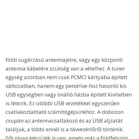
földi sugárzású antennajelre, vagy egy központi 
antenna kábelére szükség van a vételhez. A tuner 
egység azonban nem csak PCMCI kártyába épített 
változatban, hanem egy pendrive-hoz hasonló kis 
USB egységben vagy önálló házba épített kivitelben 
is létezik. Ez utóbbi USB vezetékkel egyszerűen 
csatlakoztatható számítógépünkhöz. A dobozon 
csupán az antennacsatlakozó és az USB aljzatát 
találjuk, a többi ennél is a távvezérlőről történik. 
Sőt olyan készülék is van, amely már a földfelszíni 