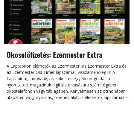
Okoselőfizetés: Ezermester Extra
A Laptapiron elérhetők az Ezermester, az Ezermester Extra és
az Ezermester Old Timer lapszámai, visszamenőleg is! A
Laptapir új, innovatív, praktikus és egyedi megoldás a
L
nyomtatott magazinok digitális olvasására számítógépen,
okostelefonon vagy táblagépen. Kényelmesen az otthonában,
útközben vagy nyaralás, pihenés alatt is elérhetők lapszámaink.
ú
Bárhol, bármikor, akár külföldön élve vagy dolgozva is
B
olvashatók az Ezermester lapszámai. A Laptapir kényelmes
megoldás, mert: – t