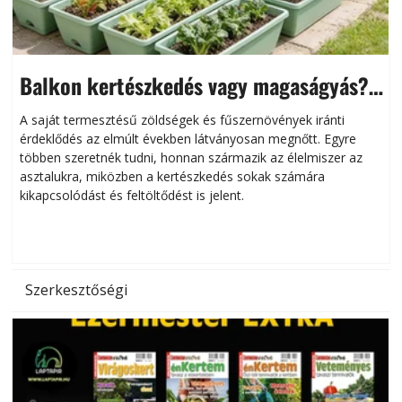
Balkon kertészkedés vagy magaságyás?
Helytakarékos kertészkedés
A saját termesztésű zöldségek és fűszernövények iránti
érdeklődés az elmúlt években látványosan megnőtt. Egyre
többen szeretnék tudni, honnan származik az élelmiszer az
l
asztalukra, miközben a kertészkedés sokak számára
kikapcsolódást és feltöltődést is jelent.
é
d
Szerkesztőségi