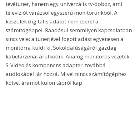
tévétuner, hanem egy univerzális tv-doboz, ami 
televíziót varázsol egyszerű monitorunkból. A 
készülék digitális adatot nem cserél a 
számítógéppel. Ráadásul semmilyen kapcsolatban 
sincs vele; a tunerjével fogott adást egyenesen a 
monitorra küldi ki. Sokoldalúságáról gazdag 
kábelarzenál árulkodik. Analóg monitoros vezeték, 
S-Video és komponens adapter, továbbá 
audiokábel jár hozzá. Mivel nincs számítógéphez 
kötve, áramot külön tápról kap. 