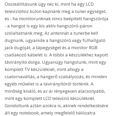
Összeállításunk úgy néz ki, mint ha egy LCD 
televízióhoz külön kapnánk meg a tuner egységet, 
és - ha monitorunknak nincs beépített hangszórója 
- a hangot is egy kis aktív hangszóró-páron 
szólaltatnánk meg. Az antennát a tunerbe kell 
dugnunk, ugyanide a hangszóró vagy fülhallgató 
jack dugóját, a tápegységet és a monitor RGB 
csatlakozó kábelét is. A többi a készülékhez kapott 
távirányító dolga. Ugyanúgy hangolunk, mint egy 
komplett TV készüléknél, mint ahogy a 
csatornaváltás, a hangerő szabályozás, és minden 
egyéb művelet is a távirányítóról történik. A 
minőség kiváló, és az ár lényegesen alacsonyabb, 
mint egy komplett LCD televízió készüléknél. 
Gondoltunk aztán azokra is, akinek rendelkezésére 
áll egy notebook, amely megfelelő hálózatra 