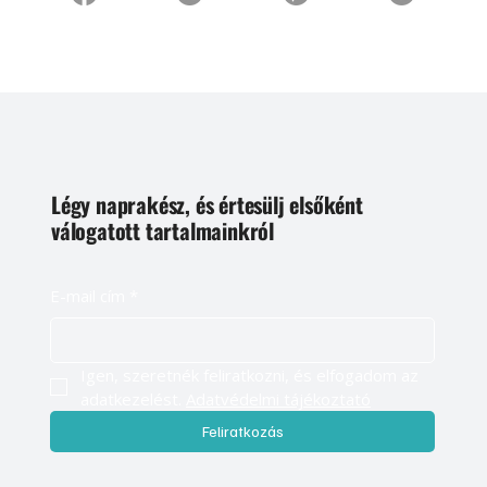
Légy naprakész, és értesülj elsőként
válogatott tartalmainkról
E-mail cím
*
Igen, szeretnék feliratkozni, és elfogadom az 
adatkezelést. 
Adatvédelmi tájékoztató
Feliratkozás