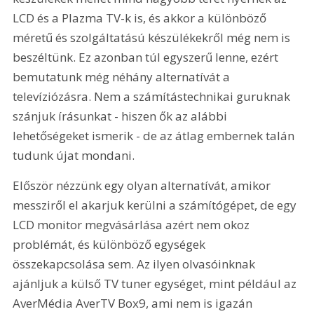
LCD és a Plazma TV-k is, és akkor a különböző 
méretű és szolgáltatású készülékekről még nem is 
beszéltünk. Ez azonban túl egyszerű lenne, ezért 
bemutatunk még néhány alternatívát a 
televíziózásra. Nem a számítástechnikai guruknak 
szánjuk írásunkat - hiszen ők az alábbi 
lehetőségeket ismerik - de az átlag embernek talán 
tudunk újat mondani.
Először nézzünk egy olyan alternatívát, amikor 
messziről el akarjuk kerülni a számítógépet, de egy 
LCD monitor megvásárlása azért nem okoz 
problémát, és különböző egységek 
összekapcsolása sem. Az ilyen olvasóinknak 
ajánljuk a külső TV tuner egységet, mint például az 
AverMédia AverTV Box9, ami nem is igazán 