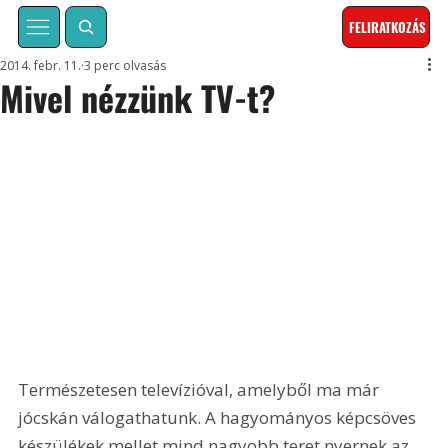
FELIRATKOZÁS
2014. febr. 11.
3 perc olvasás
Mivel nézzünk TV-t?
Természetesen televízióval, amelyből ma már 
jócskán válogathatunk. A hagyományos képcsöves 
készülékek mellet mind nagyobb teret nyernek az 